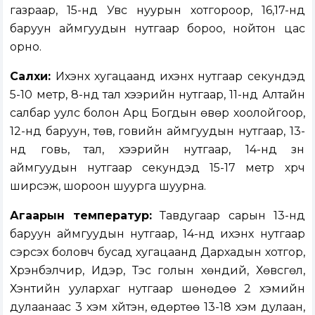
газраар, 15-нд Увс нуурын хотгороор, 16,17-нд
баруун аймгуудын нутгаар бороо, нойтон цас
орно.
Салхи:
Ихэнх хугацаанд ихэнх нутгаар секундэд
5-10 метр, 8-нд тал хээрийн нутгаар, 11-нд Алтайн
салбар уулс болон Арц Богдын өвөр хоолойгоор,
12-нд баруун, төв, говийн аймгуудын нутгаар, 13-
нд говь, тал, хээрийн нутгаар, 14-нд зүүн
аймгуудын нутгаар секундэд 15-17 метр хүрч
ширүүсэж, шороон шуурга шуурна.
Агаарын температур:
Тавдугаар сарын 13-нд
баруун аймгуудын нутгаар, 14-нд ихэнх нутгаар
сэрүүсэх боловч бусад хугацаанд Дархадын хотгор,
Хүрэнбэлчир, Идэр, Тэс голын хөндий, Хөвсгөл,
Хэнтийн уулархаг нутгаар шөнөдөө 2 хэмийн
дулаанаас 3 хэм хүйтэн, өдөртөө 13-18 хэм дулаан,