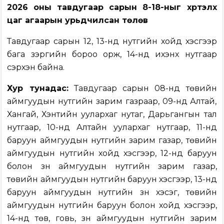
2026 оны тавдугаар сарын 8-18-ныг хүртэлх
цаг агаарын урьдчилсан төлөв
Тавдугаар сарын 12, 13-нд нутгийн хойд хэсгээр
бага зэргийн бороо орж, 14-нд ихэнх нутгаар
сэрүүхэн байна.
Хур тунадас:
Тавдугаар сарын 08-нд төвийн
аймгуудын нутгийн зарим газраар, 09-нд Алтай,
Хангай, Хэнтийн уулархаг нутаг, Дарьгангын тал
нутгаар, 10-нд Алтайн уулархаг нутгаар, 11-нд
баруун аймгуудын нутгийн зарим газар, төвийн
аймгуудын нутгийн хойд хэсгээр, 12-нд баруун
болон зүүн аймгуудын нутгийн зарим газар,
төвийн аймгуудын нутгийн баруун хэсгээр, 13-нд
баруун аймгуудын нутгийн зүүн хэсэг, төвийн
аймгуудын нутгийн баруун болон хойд хэсгээр,
14-нд төв, говь, зүүн аймгуудын нутгийн зарим