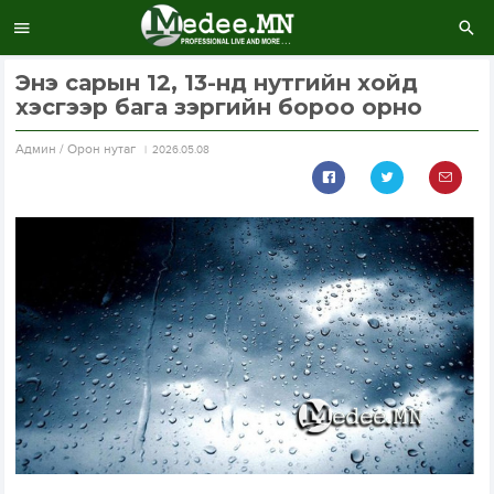
Энэ сарын 12, 13-нд нутгийн хойд
хэсгээр бага зэргийн бороо орно
Aдмин / Орон нутаг
2026.05.08