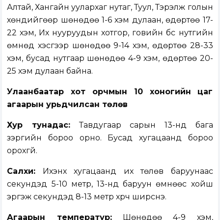
Алтай, Хангайн уулархаг нутаг, Туул, Тэрэлж голын
хөндийгөөр шөнөдөө 1-6 хэм дулаан, өдөртөө 17-
22 хэм, Их нууруудын хотгор, говийн бүс нутгийн
өмнөд хэсгээр шөнөдөө 9-14 хэм, өдөртөө 28-33
хэм, бусад нутгаар шөнөдөө 4-9 хэм, өдөртөө 20-
25 хэм дулаан байна.
Улаанбаатар хот орчмын 10 хоногийн цаг
агаарын урьдчилсан төлөв
Хур тунадас:
Тавдугаар сарын 13-нд бага
зэргийн бороо орно. Бусад хугацаанд бороо
орохгүй.
Салхи:
Ихэнх хугацаанд их төлөв баруунаас
секундэд 5-10 метр, 13-нд баруун өмнөөс хойш
эргэж секундэд 8-13 метр хүрч ширүүснэ.
Агаарын температур:
Шөнөдөө 4-9 хэм,