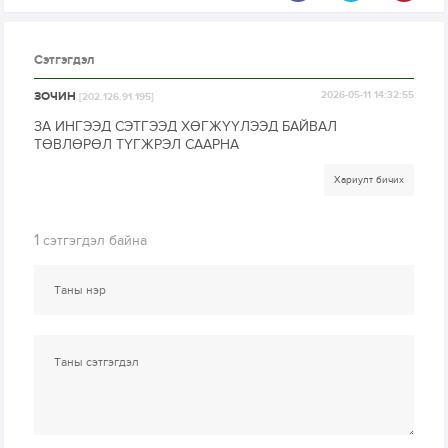
Сэтгэгдэл
ЗОЧИН
2026-05-11 14:32:55
[202.126.91.195]
ЗА ИНГЭЭД СЭТГЭЭД ХӨГЖҮҮЛЭЭД БАЙВАЛ
ТӨВЛӨРӨЛ ТҮГЖРЭЛ СААРНА
Хариулт бичих
1
сэтгэгдэл байна