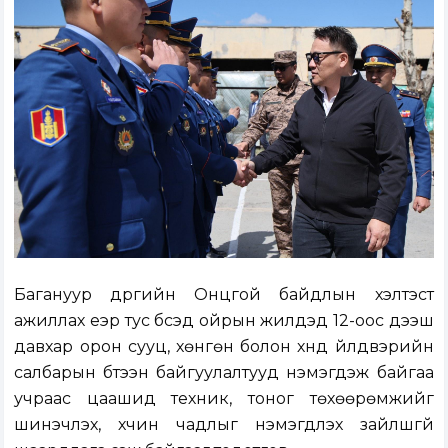
Багануур дүүргийн Онцгой байдлын хэлтэст
ажиллах үеэр тус бүсэд ойрын жилүүдэд 12-оос дээш
давхар орон сууц, хөнгөн болон хүнд үйлдвэрийн
салбарын бүтээн байгуулалтууд нэмэгдэж байгаа
учраас цаашид техник, тоног төхөөрөмжийг
шинэчлэх, хүчин чадлыг нэмэгдүүлэх зайлшгүй