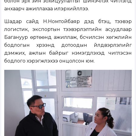
болон эрх зүйн зохицуулалтыг шинэчлэх чиглэлд
анхаарч ажиллахаа илэрхийллээ.
Шадар сайд Н.Номтойбаяр дэд бүтэц, тээвэр
логистик, экспортын тээвэрлэлтийн асуудлаар
Багануур өртөөнд ажиллаж, бүсчилсэн хөгжлийн
бодлогын хүрээнд дотоодын үйлдвэрлэлийг
дэмжих, ажлын байрыг нэмэгдүүлэхэд чиглэсэн
бодлого хэрэгжүүлэхээ онцолсон юм.