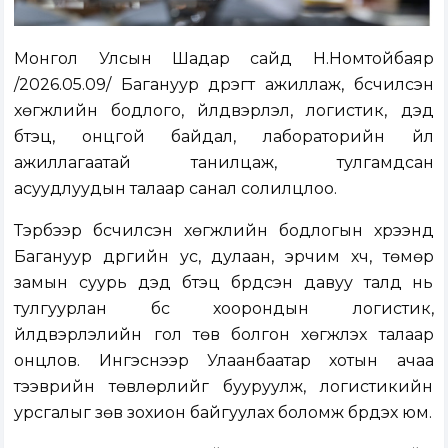
Монгол Улсын Шадар сайд Н.Номтойбаяр
/2026.05.09/ Багануур дүүрэгт ажиллаж, бүсчилсэн
хөгжлийн бодлого, үйлдвэрлэл, логистик, дэд
бүтэц, онцгой байдал, лабораторийн үйл
ажиллагаатай танилцаж, тулгамдсан
асуудлуудын талаар санал солилцлоо.
Тэрбээр бүсчилсэн хөгжлийн бодлогын хүрээнд
Багануур дүүргийн ус, дулаан, эрчим хүч, төмөр
замын суурь дэд бүтэц бүрдсэн давуу талд нь
тулгуурлан бүс хоорондын логистик,
үйлдвэрлэлийн гол төв болгон хөгжүүлэх талаар
онцлов. Ингэснээр Улаанбаатар хотын ачаа
тээврийн төвлөрлийг бууруулж, логистикийн
урсгалыг зөв зохион байгуулах боломж бүрдэх юм.