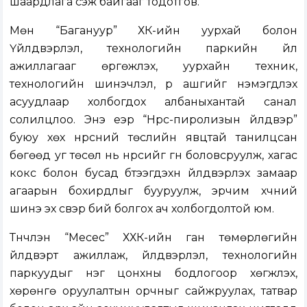
шаардлага үүсэж байгааг тодотгов.
Мөн “Багануур” ХК-ийн уурхай болон
Үйлдвэрлэл, технологийн паркийн үйл
ажиллагааг өргөжүүлэх, уурхайн техник,
технологийн шинэчлэл, үр ашгийг нэмэгдүүлэх
асуудлаар холбогдох албаныхантай санал
солилцлоо. Энэ үеэр “Нүүрс-пиролизын үйлдвэр”
буюу хөх нүүрсний төслийн явцтай танилцсан
бөгөөд уг төсөл нь нүүрсийг гүн боловсруулж, хагас
кокс болон бусад бүтээгдэхүүн үйлдвэрлэх замаар
агаарын бохирдлыг бууруулж, эрчим хүчний
шинэ эх үүсвэр бий болгох ач холбогдолтой юм.
Түүнчлэн “Месес” ХХК-ийн ган төмөрлөгийн
үйлдвэрт ажиллаж, үйлдвэрлэл, технологийн
паркуудыг нэг цонхны бодлогоор хөгжүүлэх,
хөрөнгө оруулалтын орчныг сайжруулах, татвар