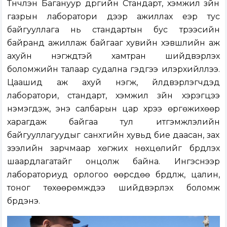
Түүнчлэн Багануур дүүргийн Стандарт, хэмжил зүйн
газрын лаборатори дээр ажиллах үеэр тус
байгууллага нь стандартын бус түрээсийн
байранд ажиллаж байгааг хувийн хэвшлийн аж
ахуйн нэгжүүдтэй хамтран шийдвэрлэх
боломжийн талаар судална гэдгээ илэрхийллээ.
Цаашид аж ахуй нэгж, үйлдвэрлэгчдэд
лаборатори, стандарт, хэмжил зүйн хэрэгцээ
нэмэгдэж, энэ салбарын цар хүрээ өргөжихөөр
харагдаж байгаа тул итгэмжлэлийн
байгууллагуудыг санхүүгийн хувьд бие даасан, зах
зээлийн зарчмаар хөгжих нөхцөлийг бүрдүүлэх
шаардлагатайг онцолж байна. Ингэснээр
лабораториуд орлогоо өөрсдөө бүрдүүлж, цалин,
тоног төхөөрөмжүүдээ шийдвэрлэх боломж
бүрдэнэ.