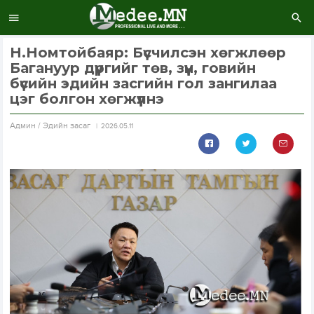
Н.Номтойбаяр: Бүсчилсэн хөгжлөөр
Багануур дүүргийг төв, зүүн, говийн
бүсийн эдийн засгийн гол зангилаа
цэг болгон хөгжүүлнэ
Aдмин / Эдийн засаг
2026.05.11