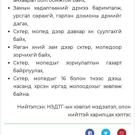
анхаарал болгоомжтой байх,
Замын хөдөлгөөний дүрмээ баримталж,
урсгал сөрөхгүй, гэрлэн дохионы дүрмийг
дагах,
Скүүтер, мопед дээр давхар хүн суулгахгүй
байх,
Явган хүний зам дээр скүүтер, мопедоор
зорчихгүй байх,
Скүүтер, мопедыг зориулалтын газарт
байрлуулах,
Скүүтер, мопедыг 16 болон түүнээс дээш
насанд хүрсэн иргэд жолоодохыг зөвлөж
байна.
Нийтэлсэн:
НЗДТГ-ын хэвлэл мэдээлэл, олон
нийттэй харилцах хэлтэс