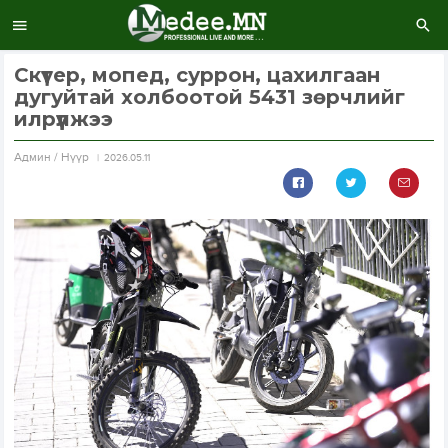
Скүтер, мопед, суррон, цахилгаан
дугуйтай холбоотой 5431 зөрчлийг
илрүүлжээ
Aдмин / Нүүр
2026.05.11