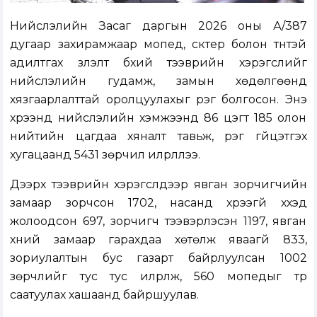
Нийслэлийн Засаг даргын 2026 оны А/387
дугаар захирамжаар мопед, скүүтер болон түүнтэй
адилтгах үзүүлэлт бүхий тээврийн хэрэгслийг
нийслэлийн гудамж, замын хөдөлгөөнд
хязгаарлалттай оролцуулахыг үүрэг болгосон. Энэ
хүрээнд нийслэлийн хэмжээнд 86 цэгт 185 олон
нийтийн цагдаа хяналт тавьж, үүрэг гүйцэтгэх
хугацаанд 5431 зөрчил илрүүллээ.
Дээрх тээврийн хэрэгслүүдээр явган зорчигчийн
замаар зорчсон 1702, насанд хүрээгүй хүүхэд
жолоодсон 697, зорчигч тээвэрлэсэн 1197, явган
хүний замаар гарахдаа хөтөлж яваагүй 833,
зориулалтын бус газарт байрлуулсан 1002
зөрчлийг тус тус илрүүлж, 560 мопедыг түр
саатуулах хашаанд байршуулав.