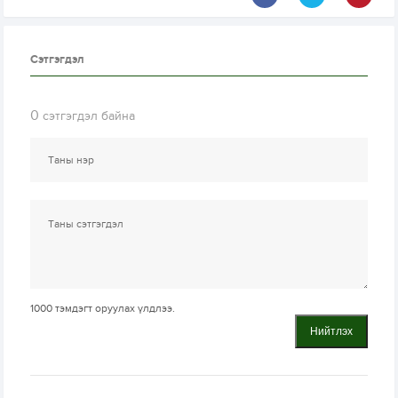
Сэтгэгдэл
0
сэтгэгдэл байна
1000
тэмдэгт оруулах үлдлээ.
Нийтлэх