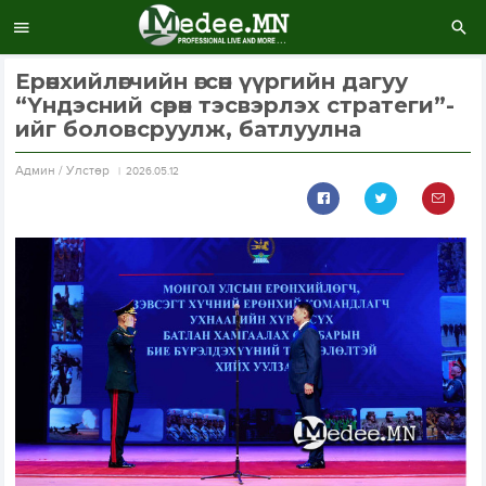
Ерөнхийлөгчийн өгсөн үүргийн дагуу
“Үндэсний сөрөн тэсвэрлэх стратеги”-
ийг боловсруулж, батлуулна
Aдмин / Улстөр
2026.05.12