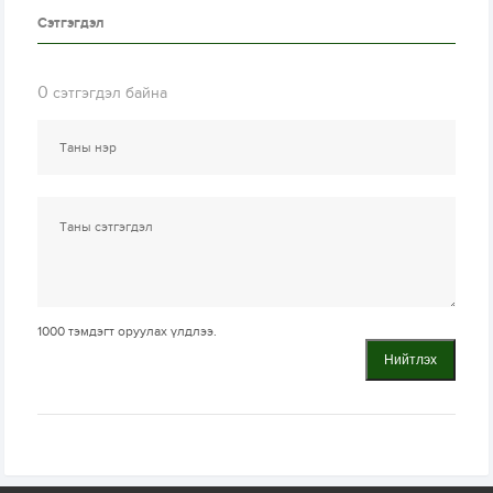
Сэтгэгдэл
0
сэтгэгдэл байна
1000
тэмдэгт оруулах үлдлээ.
Нийтлэх