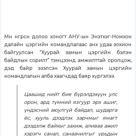
Мөн өнгөрсөн долоо хоногт АНУ-ын Энэтхэг-Номхон
далайн цэргийн командлалаас анх удаа зохион
байгуулсан “Хуурай замын цэргийн бэлэн
байдлын сорилт” тэмцээнд амжилттай оролцож,
дэд байр эзэлсэн Хуурай замын цэргийн
командлалын алба хаагчдад баяр хүргэлээ.
Цаашид нийт бие бүрэлдэхүүн улс
орон, ард түмний язгуур эрх ашиг,
үндэсний аюулгүй байдал, шударга
ёс, хууль дээдлэх зарчмыг ямагт
дээдэлж байхыг захиж, аливаа ажил
хэрэгч санал, санаачилгыг урьдын