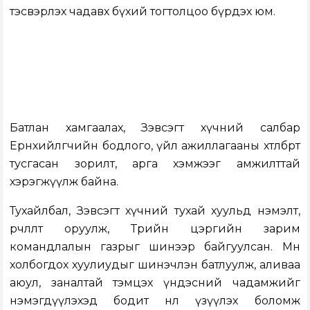
тэсвэрлэх чадавх бүхий тогтолцоо бүрдэх юм.
Батлан хамгаалах, Зэвсэгт хүчний салбар
Ерөнхийлөгчийн бодлого, үйл ажиллагааны хөтөлбөрт
тусгасан зорилт, арга хэмжээг амжилттай
хэрэгжүүлж байна.
Тухайлбал, Зэвсэгт хүчний тухай хуульд нэмэлт,
өөрчлөлт оруулж, Төрийн цэргийн зарим
командлалын газрыг шинээр байгуулсан. Мөн
холбогдох хуулиудыг шинэчлэн батлуулж, аливаа
аюул, заналтай тэмцэх үндэсний чадамжийг
нэмэгдүүлэхэд бодит нөлөө үзүүлэх боломж