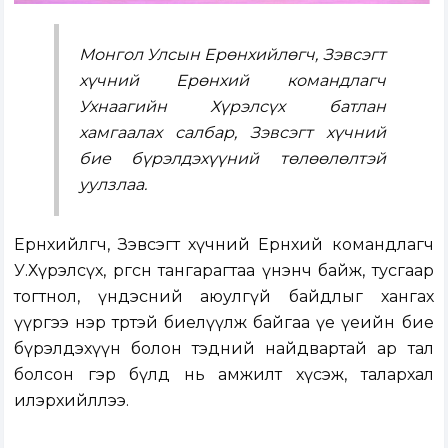
Монгол Улсын Ерөнхийлөгч, Зэвсэгт
хүчний Ерөнхий командлагч
Ухнаагийн Хүрэлсүх батлан
хамгаалах салбар, Зэвсэгт хүчний
бие бүрэлдэхүүний төлөөлөлтэй
уулзлаа.
Ерөнхийлөгч, Зэвсэгт хүчний Ерөнхий командлагч
У.Хүрэлсүх, өргөсөн тангарагтаа үнэнч байж, тусгаар
тогтнол, үндэсний аюулгүй байдлыг хангах
үүргээ нэр төртэй биелүүлж байгаа үе үеийн бие
бүрэлдэхүүн болон тэдний найдвартай ар тал
болсон гэр бүлд нь амжилт хүсэж, талархал
илэрхийллээ.