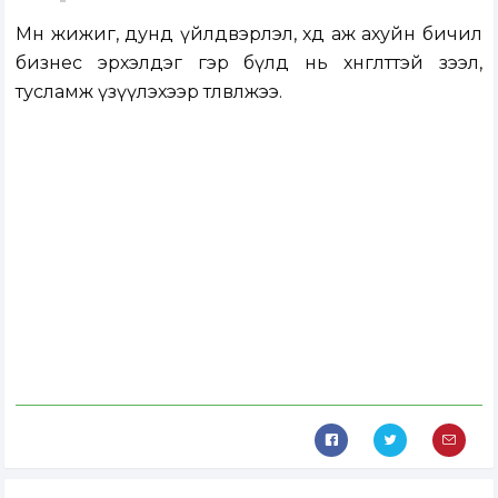
Мөн жижиг, дунд үйлдвэрлэл, хөдөө аж ахуйн бичил
бизнес эрхэлдэг гэр бүлд нь хөнгөлттэй зээл,
тусламж үзүүлэхээр төлөвлөжээ.