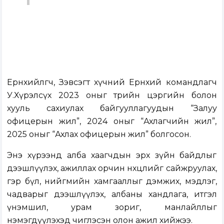
Ерөнхийлөгч, Зэвсэгт хүчний Ерөнхий командлагч
У.Хүрэлсүх 2023 оныг төрийн цэргийн болон
хууль сахиулах байгууллагуудын “Залуу
офицерын жил”, 2024 оныг “Ахлагчийн жил”,
2025 оныг “Ахлах офицерын жил” болгосон.
Энэ хүрээнд алба хаагчдын эрх зүйн байдлыг
дээшлүүлэх, ажиллах орчин нөхцөлийг сайжруулах,
гэр бүл, нийгмийн хамгааллыг дэмжих, мэдлэг,
чадварыг дээшлүүлэх, албаны хандлага, итгэл
үнэмшил, урам зориг, манлайллыг
нэмэгдүүлэхэд чиглэсэн олон ажил хийжээ.