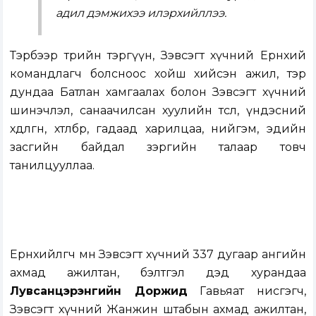
адил дэмжихээ илэрхийллээ.
Тэрбээр төрийн тэргүүн, Зэвсэгт хүчний Ерөнхий
командлагч болсноос хойш хийсэн ажил, тэр
дундаа Батлан хамгаалах болон Зэвсэгт хүчний
шинэчлэл, санаачилсан хуулийн төсөл, үндэсний
хөдөлгөөн, хөтөлбөр, гадаад харилцаа, нийгэм, эдийн
засгийн байдал зэргийн талаар товч
танилцууллаа.
Ерөнхийлөгч мөн Зэвсэгт хүчний 337 дугаар ангийн
ахмад ажилтан, бэлтгэл дэд хурандаа
Лувсанцэрэнгийн Доржид
Гавьяат нисгэгч,
Зэвсэгт хүчний Жанжин штабын ахмад ажилтан,