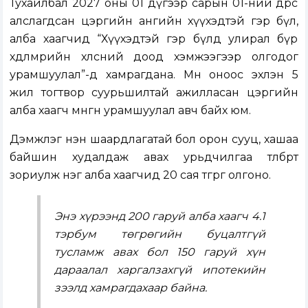
Тухайлбал 2027 оны 01 дүгээр сарын 01-ний өдрөөс
алслагдсан цэргийн ангийн хүүхэдтэй гэр бүл,
алба хаагчид “Хүүхэдтэй гэр бүлд улирал бүр
хөдөлмөрийн хөлсний доод хэмжээгээр олгодог
урамшуулал”-д хамрагдана. Мөн оноос эхлэн 5
жил тогтвор суурьшилтай ажилласан цэргийн
алба хаагч мөнгөн урамшуулал авч байх юм.
Дэмжлэг нэн шаардлагатай бол орон сууц, хашаа
байшин худалдаж авах урьдчилгаа төлбөрт
зориулж нэг алба хаагчид 20 сая төгрөг олгоно.
Энэ хүрээнд 200 гаруй алба хаагч 4.1
тэрбум төгрөгийн буцалтгүй
тусламж авах бол 150 гаруй хүн
дараалал харгалзахгүй ипотекийн
зээлд хамрагдахаар байна.