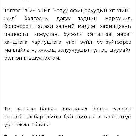
Тэгвэл 2026 оныг “Залуу офицеруудын хөгжлийн
жил” болгосны дагуу тэдний мэргэжил,
боловсрол, гадаад хэлний мэдлэг, харилцааны
чадварыг хөгжүүлэн, бүтээлч сэтгэлгээ, эерэг
хандлага, хариуцлага, үнэт зүйл, ёс зүйгээрээ
манлайлагч, хүүхэд, залуучуудын үлгэр дуурайл
болгон төлөвшүүлэх юм.
Төр, засгаас батлан хамгаалах болон Зэвсэгт
хүчний салбарт хийж буй шинэчлэл тасралтгүй
үргэлжилж байна.