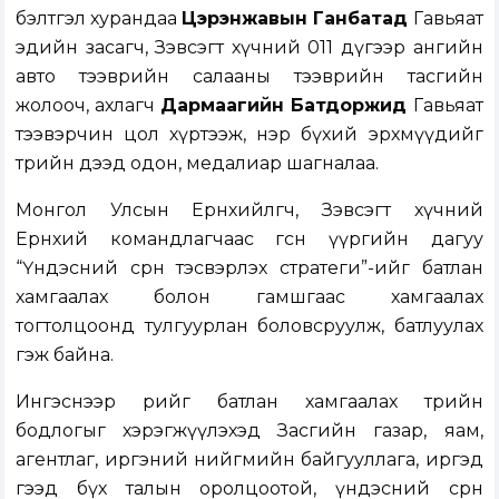
бэлтгэл хурандаа
Цэрэнжавын Ганбатад
Гавьяат
эдийн засагч, Зэвсэгт хүчний 011 дүгээр ангийн
авто тээврийн салааны тээврийн тасгийн
жолооч, ахлагч
Дармаагийн Батдоржид
Гавьяат
тээвэрчин цол хүртээж, нэр бүхий эрхмүүдийг
төрийн дээд одон, медалиар шагналаа.
Монгол Улсын Ерөнхийлөгч, Зэвсэгт хүчний
Ерөнхий командлагчаас өгсөн үүргийн дагуу
“Үндэсний сөрөн тэсвэрлэх стратеги”-ийг батлан
хамгаалах болон гамшгаас хамгаалах
тогтолцоонд тулгуурлан боловсруулж, батлуулах
гэж байна.
Ингэснээр өөрийгөө батлан хамгаалах төрийн
бодлогыг хэрэгжүүлэхэд Засгийн газар, яам,
агентлаг, иргэний нийгмийн байгууллага, иргэд
гээд бүх талын оролцоотой, үндэсний сөрөн