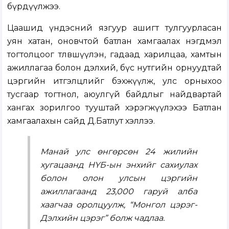
бүрдүүлжээ.
Цаашид үндэсний язгуур ашигт тулгуурласан
уян хатан, оновчтой батлан хамгаалах нэгдмэл
тогтолцоог төлөвшүүлэн, гадаад харилцаа, хамтын
ажиллагаа болон дэлхий, бүс нутгийн орнуудтай
цэргийн итгэлцлийг бэхжүүлж, улс орныхоо
тусгаар тогтнол, аюулгүй байдлыг найдвартай
хангах зорилгоо тууштай хэрэгжүүлэхээ Батлан
хамгаалахын сайд Д.Батлут хэллээ.
Манай улс өнгөрсөн 24 жилийн
хугацаанд НҮБ-ын энхийг сахиулах
болон олон улсын цэргийн
ажиллагаанд 23,000 гаруй алба
хаагчаа оролцуулж, “Монгол цэрэг-
Дэлхийн цэрэг” болж чадлаа.