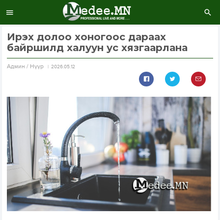
Ирэх долоо хоногоос дараах
байршилд халуун ус хязгаарлана
Aдмин / Нүүр
2026.05.12