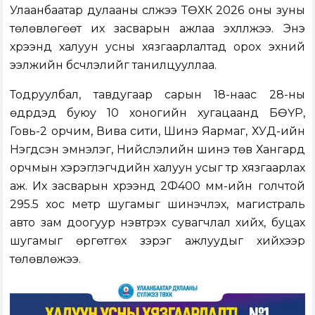
Улаанбаатар дулааны сүлжээ ТӨХК 2026 оны зуны
төлөвлөгөөт их засварын ажлаа эхлүүлжээ. Энэ
хүрээнд халуун усны хязгаарлалтад орох эхний
ээлжийн бүсчлэлийг танилцууллаа.
Тодруулбал, тавдугаар сарын 18-наас 28-ны
өдрүүдэд буюу 10 хоногийн хугацаанд БӨҮР,
Говь-2 орчим, Вива сити, Шинэ Яармаг, ХУД-ийн
Нэгдсэн эмнэлэг, Нийслэлийн шинэ төв Хангард
орчмын хэрэглэгчдийн халуун усыг түр хязгаарлах
аж. Их засварын хүрээнд 2Ф400 мм-ийн голчтой
295.5 хос метр шугамыг шинэчлэх, магистраль
авто зам доогуур нэвтрэх сувагчлал хийх, буцах
шугамыг өргөтгөх зэрэг ажлуудыг хийхээр
төлөвлөжээ.