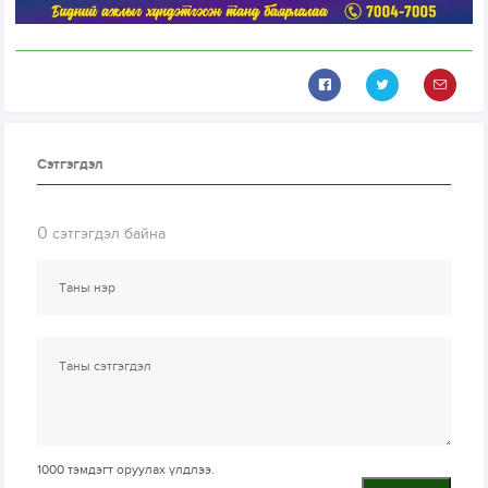
Сэтгэгдэл
0
сэтгэгдэл байна
1000
тэмдэгт оруулах үлдлээ.