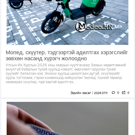
Мопед, скүүтер, тэдгээртэй адилтгах хэрэгслийг
зөвхөн насанд хүрэгч жолоодно
Улсын Их Хурлын 2026 оны хаврын чуулганаар Замын хөдөлгөөний
аюулгүй байдлын тухай хуульд нэмэлт, өөрчлөлт оруулах тухай
хуулийг баталсан юм. Энэхүү хуульд цахилгаан дугуй, скүүтерийг
хууль тогтоомж, гэрээ конвенцод нийцүүлэн "мопед, түүний төрөлд
хамаарах скүүтер, тэдгээртэй адилтгах...
Эдийн засаг
0
0
2026.07.11