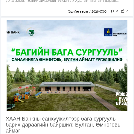
үргэлжлэв. Эхний хичээлийг Улсын Их Хурлын Тамгын газрын...
Эдийн засаг
0
0
2026.07.09
ХААН Банкны санхүүжилтээр бага сургууль
барих дараагийн байршил: Булган, Өмнөговь
аймаг