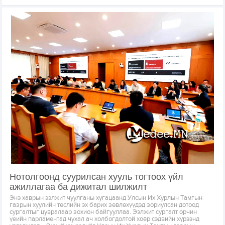
Нотолгоонд суурилсан хууль тогтоох үйл
ажиллагаа ба дижитал шилжилт
Энэ хаврын ээлжит чуулганы хугацаанд Улсын Их Хурлын Тамгын
газрын хуулийн төслийн эх барих зөвлөхүүдэд зориулсан дотоод
сургалтыг цувралаар зохион байгууллаа. Ээлжит сургалт орчин
үеийн парламентад чухал ач холбогдолтой хоёр сэдвийн хүрээнд