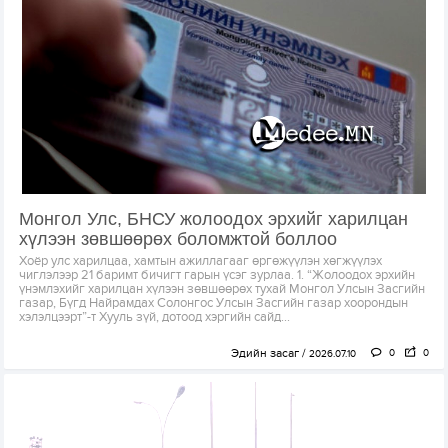
Монгол Улс, БНСУ жолоодох эрхийг харилцан
хүлээн зөвшөөрөх боломжтой боллоо
Хоёр улс харилцаа, хамтын ажиллагааг өргөжүүлэн хөгжүүлэх
чиглэлээр 21 баримт бичигт гарын үсэг зурлаа. 1. “Жолоодох эрхийн
үнэмлэхийг харилцан хүлээн зөвшөөрөх тухай Монгол Улсын Засгийн
газар, Бүгд Найрамдах Солонгос Улсын Засгийн газар хоорондын
хэлэлцээрт”-т Хууль зүй, дотоод хэргийн сайд...
Эдийн засаг
0
0
2026.07.10