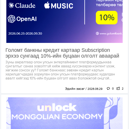
Голомт банкны кредит картаар Subscription
эрхээ сунгаад 10%-ийн буцаан олголт аваарай
Зуны амралтаар олон улсын энтертайнмент платформуудынхаа
сунгалтыг санаа зоволтгүй хийж аваад хүссэнээрээ контент үзэж,
хөгжим сонсох уу? Голомт банкнаас зөвхөн кредит картын
харилцагчдадаа зориулан олон улсын платформуудаас худалдан
авалт хийгээд 10%-ийн буцаан олголт авах боломжтой онцгой...
Эдийн засаг
0
2
2026.06.29