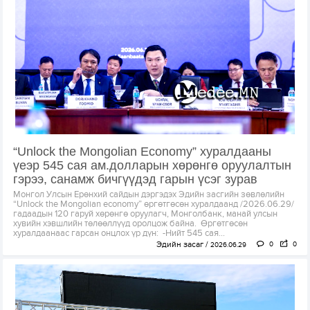
“Unlock the Mongolian Economy” хуралдааны
үеэр 545 сая ам.долларын хөрөнгө оруулалтын
гэрээ, санамж бичгүүдэд гарын үсэг зурав
Монгол Улсын Ерөнхий сайдын дэргэдэх Эдийн засгийн зөвлөлийн
“Unlock the Mongolian economy” өргөтгөсөн хуралдаанд /2026.06.29/
гадаадын 120 гаруй хөрөнгө оруулагч, Монголбанк, манай улсын
хувийн хэвшлийн төлөөллүүд оролцож байна. Өргөтгөсөн
хуралдаанаас гарсан онцлох үр дүн: -Нийт 545 сая...
Эдийн засаг
0
0
2026.06.29