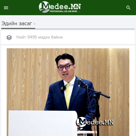
Эдийн засаг
Нийт 9495 мэдээ байна