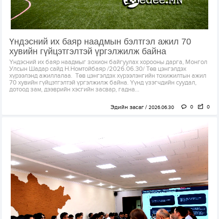
Үндэсний их баяр наадмын бэлтгэл ажил 70
хувийн гүйцэтгэлтэй үргэлжилж байна
Үндэсний их баяр наадмыг зохион байгуулах хорооны дарга, Монгол
Улсын Шадар сайд Н.Номтойбаяр /2026.06.30/ Төв цэнгэлдэх
хүрээлэнд ажиллалаа. Төв цэнгэлдэх хүрээлэнгийн тохижилтын ажил
70 хувийн гүйцэтгэлтэй үргэлжилж байна. Үүнд үзэгчдийн суудал,
дотоод зам, дээврийн хэсгийн засвар, гадна...
Эдийн засаг
0
0
2026.06.30