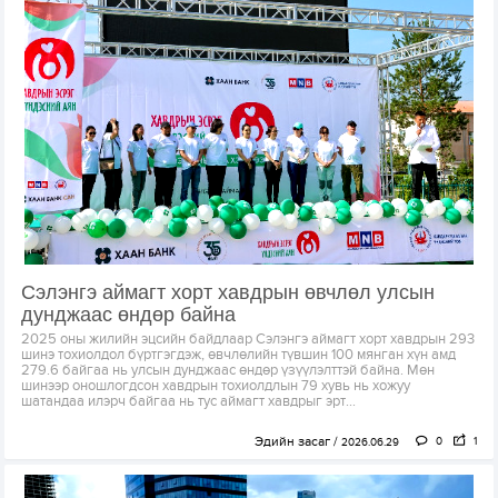
Сэлэнгэ аймагт хорт хавдрын өвчлөл улсын
дунджаас өндөр байна
2025 оны жилийн эцсийн байдлаар Сэлэнгэ аймагт хорт хавдрын 293
шинэ тохиолдол бүртгэгдэж, өвчлөлийн түвшин 100 мянган хүн амд
279.6 байгаа нь улсын дунджаас өндөр үзүүлэлттэй байна. Мөн
шинээр оношлогдсон хавдрын тохиолдлын 79 хувь нь хожуу
шатандаа илэрч байгаа нь тус аймагт хавдрыг эрт...
Эдийн засаг
0
1
2026.06.29