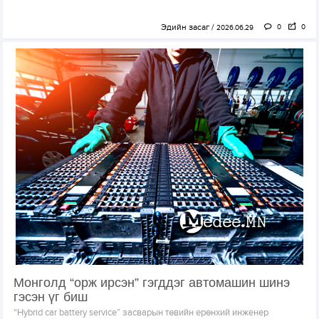
Эдийн засаг
0
0
2026.06.29
Монголд “орж ирсэн” гэгддэг автомашин шинэ
гэсэн үг биш
“Hybrid car battery service” засварын төвийн ерөнхий инженер