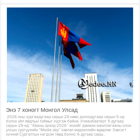
Энэ 7 хоногт Монгол Улсад
2026 оны зургаадугаар сарын 29-нөөс долоодугаар сарын 5-нд
болох үйл явдлын тоймыг хүргэж байна. Улаанбаатарт: 6 дугаар
сарын 29-нд: “Хааны эрэлд-2026” энхийг дэмжих ажиллагааны олон
улсын сургуулийн “Media day” хэвлэл мэдээллийн өдөрлөг Зэвсэгт
хүчний Сургалтын нэгдсэн төвд болно. 6 дугаар сары...