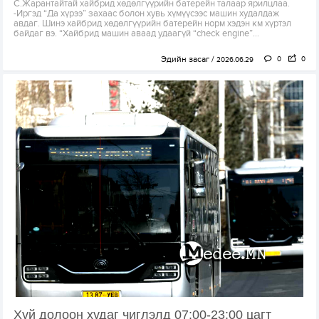
С.Жарантайтай хайбрид хөдөлгүүрийн батерейн талаар ярилцлаа.
-Иргэд “Да хүрээ” захаас болон хувь хүмүүсээс машин худалдаж
авдаг. Шинэ хайбрид хөдөлгүүрийн батерейн норм хэдэн км хүртэл
байдаг вэ. “Хайбрид машин аваад удаагүй “check engine”...
Эдийн засаг
0
0
2026.06.29
Хүй долоон худаг чиглэлд 07:00-23:00 цагт