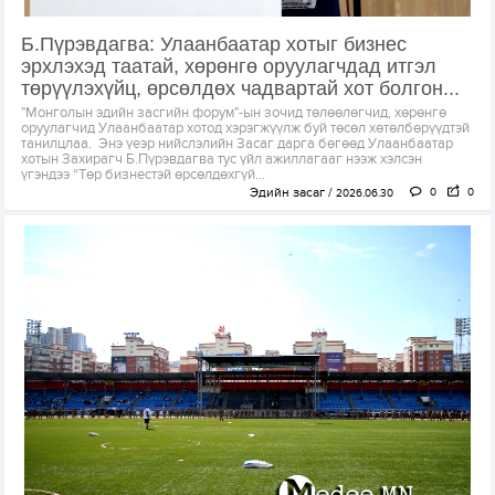
Б.Пүрэвдагва: Улаанбаатар хотыг бизнес
эрхлэхэд таатай, хөрөнгө оруулагчдад итгэл
төрүүлэхүйц, өрсөлдөх чадвартай хот болгон...
"Монголын эдийн засгийн форум"-ын зочид төлөөлөгчид, хөрөнгө
оруулагчид Улаанбаатар хотод хэрэгжүүлж буй төсөл хөтөлбөрүүдтэй
танилцлаа. Энэ үеэр нийслэлийн Засаг дарга бөгөөд Улаанбаатар
хотын Захирагч Б.Пүрэвдагва тус үйл ажиллагааг нээж хэлсэн
үгэндээ “Төр бизнестэй өрсөлдөхгүй...
Эдийн засаг
0
0
2026.06.30