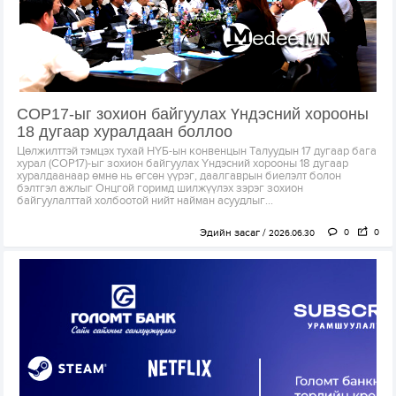
COP17-ыг зохион байгуулах Үндэсний хорооны
18 дугаар хуралдаан боллоо
Цөлжилттэй тэмцэх тухай НҮБ-ын конвенцын Талуудын 17 дугаар бага
хурал (COP17)-ыг зохион байгуулах Үндэсний хорооны 18 дугаар
хуралдаанаар өмнө нь өгсөн үүрэг, даалгаврын биелэлт болон
бэлтгэл ажлыг Онцгой горимд шилжүүлэх зэрэг зохион
байгуулалттай холбоотой нийт найман асуудлыг...
Эдийн засаг
0
0
2026.06.30