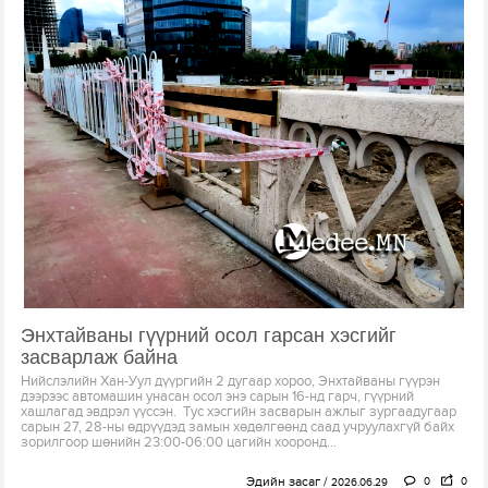
Энхтайваны гүүрний осол гарсан хэсгийг
засварлаж байна
Нийслэлийн Хан-Уул дүүргийн 2 дугаар хороо, Энхтайваны гүүрэн
дээрээс автомашин унасан осол энэ сарын 16-нд гарч, гүүрний
хашлагад эвдрэл үүссэн. Тус хэсгийн засварын ажлыг зургаадугаар
сарын 27, 28-ны өдрүүдэд замын хөдөлгөөнд саад учруулахгүй байх
зорилгоор шөнийн 23:00-06:00 цагийн хооронд...
Эдийн засаг
0
0
2026.06.29