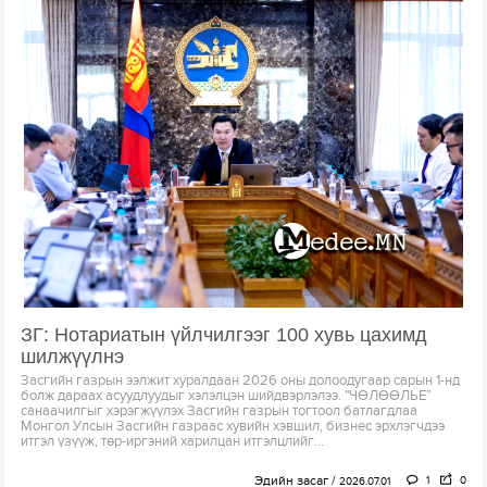
ЗГ: Нотариатын үйлчилгээг 100 хувь цахимд
шилжүүлнэ
Засгийн газрын ээлжит хуралдаан 2026 оны долоодугаар сарын 1-нд
болж дараах асуудлуудыг хэлэлцэн шийдвэрлэлээ. "ЧӨЛӨӨЛЬЕ”
санаачилгыг хэрэгжүүлэх Засгийн газрын тогтоол батлагдлаа
Монгол Улсын Засгийн газраас хувийн хэвшил, бизнес эрхлэгчдээ
итгэл үзүүж, төр-иргэний харилцан итгэлцлийг...
Эдийн засаг
1
0
2026.07.01