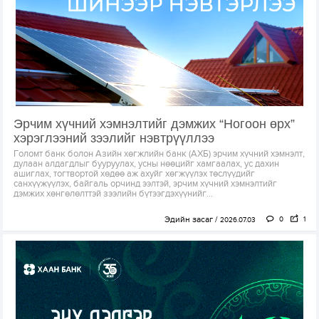
Эрчим хүчний хэмнэлтийг дэмжих “Ногоон өрх”
хэрэглээний зээлийг нэвтрүүллээ
Голомт банк болон Азийн хөгжлийн банк (АХБ) эрчим хүчний хэмнэлт,
дулаан алдагдлыг бууруулах, усны нөөцийг хамгаалах, ус дахин
ашиглах, тогтвортой хөдөө аж ахуйг хөгжүүлэх төслүүдийг
санхүүжүүлэх, байгаль орчинд ээлтэй, эрчим хүчний хэмнэлтийг
дэмжих хөнгөлөлттэй зээлийн бүтээгдэхүүнийг...
Эдийн засаг
0
1
2026.07.03