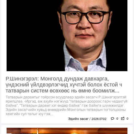
Р.Шинэгэрэл: Монголд дундаж давхарга,
үндэсний үйлдвэрлэгчид хүчтэй болох ёстой ч
татварын систем өсөхөөс нь өмнө боомилж...
Татварын дарамтыг тойрсон асуудлаар эдийн засагч Р.Шинэгэрэлтэй
ярилцлаа. -Иргэд, аж ахуйн нэгжүүд "татварын доороос гарч чадахгүй
байна", "Татварын дарамт хэт өндөр байна" гэж байнга шүүмжилдэг.
Эдийн засагчийн хувьд өнөөдрийн Монголын татварын тогтолцооны
хамгийн сул талыг юу гэж...
Эдийн засаг
0
0
2026.07.02