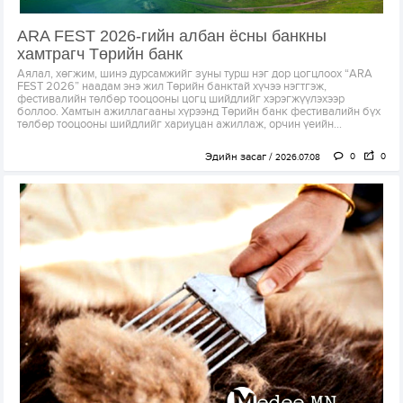
ARA FEST 2026-гийн албан ёсны банкны
хамтрагч Төрийн банк
Аялал, хөгжим, шинэ дурсамжийг зуны турш нэг дор цогцлоох “ARA
FEST 2026” наадам энэ жил Төрийн банктай хүчээ нэгтгэж,
фестивалийн төлбөр тооцооны цогц шийдлийг хэрэгжүүлэхээр
боллоо. Хамтын ажиллагааны хүрээнд Төрийн банк фестивалийн бүх
төлбөр тооцооны шийдлийг хариуцан ажиллаж, орчин үеийн...
Эдийн засаг
0
0
2026.07.08