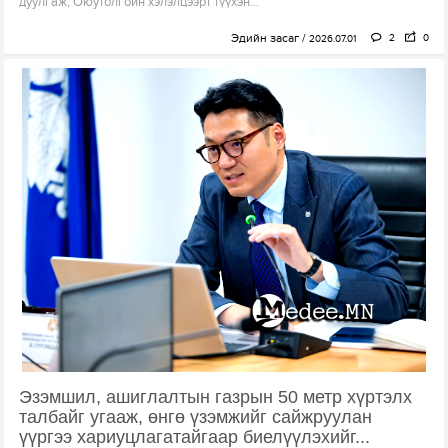
дуулгаж, Оюутолгойн хэлэлцээрт түүхэн...
Эдийн засаг
2
0
2026.07.01
Эзэмшил, ашиглалтын газрын 50 метр хүртэлх
талбайг угааж, өнгө үзэмжийг сайжруулан
үүргээ хариуцлагатайгаар биелүүлэхийг...