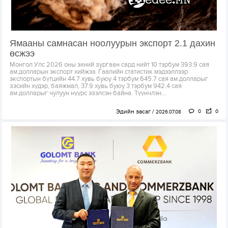
Ямааны самнасан ноолуурын экспорт 2.1 дахин
өсжээ
Монгол Улс 2026 оны эхний зургаан сард нийт 10 тэрбум 393.9 сая
ам.долларын экспорт хийжээ. Гаалийн статистик мэдээллээр
экспортын бүтцийн 44.7 хувь буюу 4 тэрбум 645.7 сая ам.долларыг
зэсийн хүдэр, баяжмал, 37.9 хувь буюу 3 тэрбум 942.4 сая
ам.долларыг чулуун нүүрс эзэлсэн байна. Түүнчлэн...
Эдийн засаг
0
0
2026.07.08