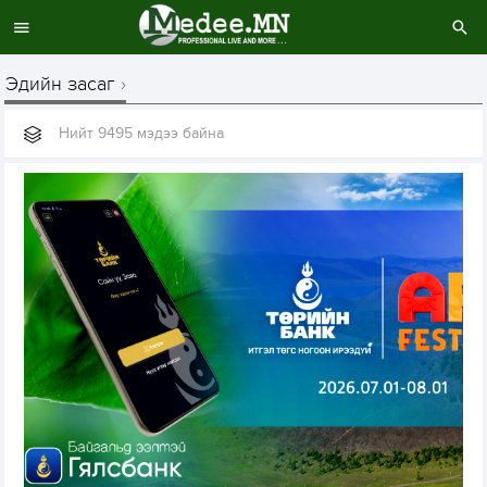
Эдийн засаг
Нийт 9495 мэдээ байна