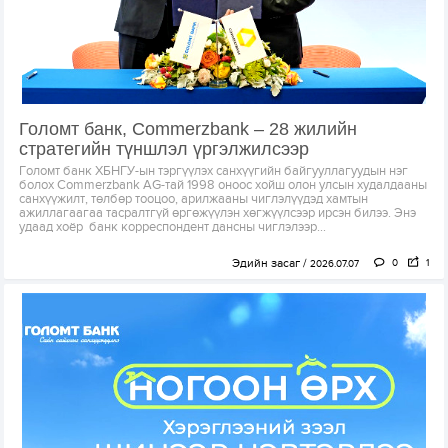
Голомт банк, Commerzbank – 28 жилийн
стратегийн түншлэл үргэлжилсээр
Голомт банк ХБНГУ-ын тэргүүлэх санхүүгийн байгууллагуудын нэг
болох Commerzbank AG-тай 1998 оноос хойш олон улсын худалдааны
санхүүжилт, төлбөр тооцоо, арилжааны чиглэлүүдэд хамтын
ажиллагаагаа тасралтгүй өргөжүүлэн хөгжүүлсээр ирсэн билээ. Энэ
удаад хоёр банк корреспондент дансны чиглэлээр...
Эдийн засаг
0
1
2026.07.07