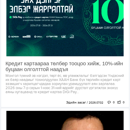
Кредит картаараа төлбөр тооцоо хийж, 10%-ийн
буцаан олголттой наадъя
Монгол түмний эв нэгдэл, төрт ёс, өв уламжлалыг бэлгэдсэн Үндэсний
их баяр наадмыг тохиолдуулан ХААН Банк бүх төрлийн кредит карт
эзэмшигч харилцагчдадаа зориулан урамшуулалт аян зарлалаа.
2026 оны 7-р сарын 1-нээс 31-ний өдрийг дуустал үргэлжлэх энэхүү
аяны хугацаанд та кредит картаа DiGi Pay...
Эдийн засаг
0
0
2026.07.02