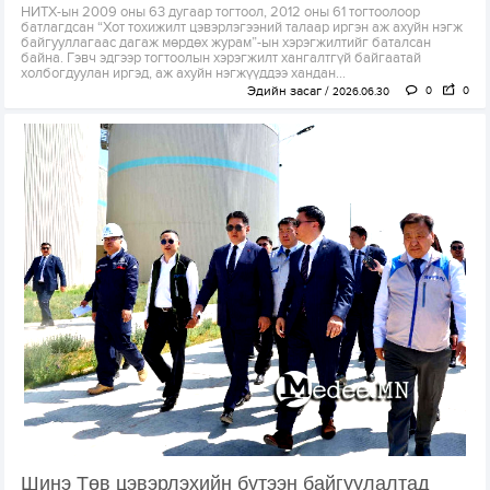
НИТХ-ын 2009 оны 63 дугаар тогтоол, 2012 оны 61 тогтоолоор
батлагдсан “Хот тохижилт цэвэрлэгээний талаар иргэн аж ахуйн нэгж
байгууллагаас дагаж мөрдөх журам”-ын хэрэгжилтийг баталсан
байна. Гэвч эдгээр тогтоолын хэрэгжилт хангалтгүй байгаатай
холбогдуулан иргэд, аж ахуйн нэгжүүддээ хандан...
Эдийн засаг
0
0
2026.06.30
Шинэ Төв цэвэрлэхийн бүтээн байгуулалтад