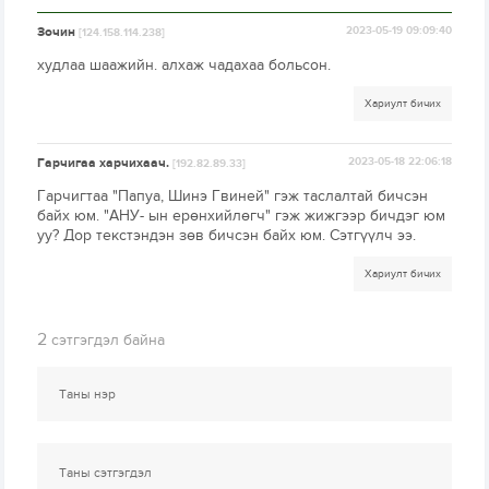
Зочин
2023-05-19 09:09:40
[124.158.114.238]
худлаа шаажийн. алхаж чадахаа больсон.
Хариулт бичих
Гарчигаа харчихаач.
2023-05-18 22:06:18
[192.82.89.33]
Гарчигтаа "Папуа, Шинэ Гвиней" гэж таслалтай бичсэн
байх юм. "АНУ- ын ерөнхийлөгч" гэж жижгээр бичдэг юм
уу? Дор текстэндэн зөв бичсэн байх юм. Сэтгүүлч ээ.
Хариулт бичих
2
сэтгэгдэл байна