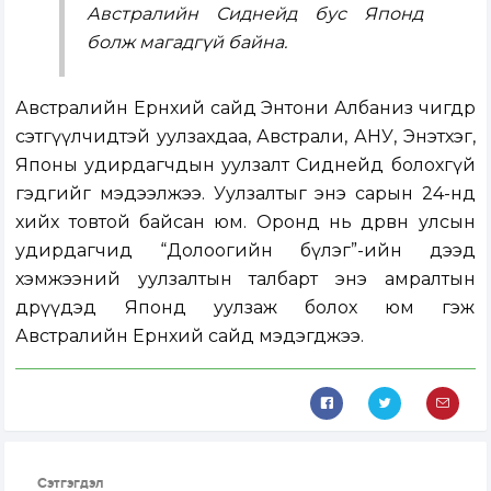
Австралийн Сиднейд бус Японд
болж магадгүй байна.
Австралийн Ерөнхий сайд Энтони Албаниз өчигдөр
сэтгүүлчидтэй уулзахдаа, Австрали, АНУ, Энэтхэг,
Японы удирдагчдын уулзалт Сиднейд болохгүй
гэдгийг мэдээлжээ. Уулзалтыг энэ сарын 24-нд
хийх товтой байсан юм. Оронд нь дөрвөн улсын
удирдагчид “Долоогийн бүлэг”-ийн дээд
хэмжээний уулзалтын талбарт энэ амралтын
өдрүүдэд Японд уулзаж болох юм гэж
Австралийн Ерөнхий сайд мэдэгджээ.
Сэтгэгдэл