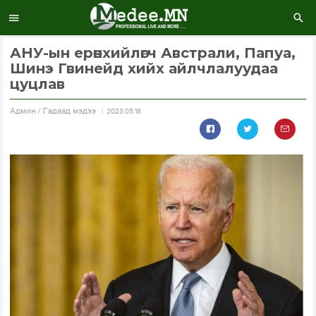
АНУ-ын ерөнхийлөгч Австрали, Папуа,
Шинэ Гвинейд хийх айлчлалуудаа
цуцлав
Aдмин / Гадаад мэдээ
2023.05.18