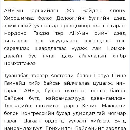
АНУ-ын ерөнхийлөгч Жо Байден японы
Хирошимад болох Долоогийн бүлгийн дээд
хэмжээний уулзалтад оролцохоор лхагва гарагт
мордоно. Гэхдээ тэр АНУ-ын өрийн дээд
хязгаарыг өсгөх асуудлаарх хэлэлцээг нэн
яаравчлах шаардлагаас үүдэж Ази Номхон
далайн бүс нутаг дахь айлчлалын хөтөлбөрөө
цомхотгожээ.
Тухайлбал тэрээр Австрали болон Папуа Шинэ
Гвинейд хийх байсан айлчлалаа цуцалж, ням
гарагт АНУ-д буцаж очихоор төлөвлөж байна.
Байден бүгд найрамдахчууд давамгайлсан
Төлөөлөгчдийн танхимын дарга Кевин Маккарти
болон Конгрессийн бусад удирдагчтай мягмар
гарагт Цагаан ордонд уулзалт хийжээ. Бүгд
найрамдахчууд Ерөнхийлөгч Байденийг зардлаа