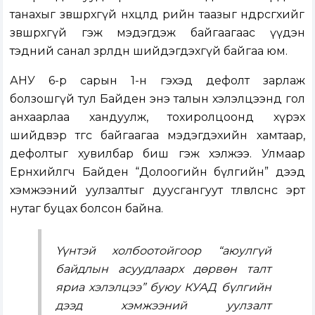
танахыг зөвшөөрөхгүй нөхцөлд өрийн таазыг өндөрсгөхийг
зөвшөөрөхгүй гэж мэдэгдэж байгаагаас үүдэн
тэдний санал зөрөлдөөн шийдэгдэхгүй байгаа юм.
АНУ 6-р сарын 1-н гэхэд дефолт зарлаж
болзошгүй тул Байден энэ талын хэлэлцээнд гол
анхаарлаа хандуулж, тохиролцоонд хүрэх
шийдвэр төгс байгаагаа мэдэгдэхийн хамтаар,
дефолтыг хувилбар биш гэж хэлжээ. Улмаар
Ерөнхийлөгч Байден “Долоогийн бүлгийн” дээд
хэмжээний уулзалтыг дуусгангуут төлөвлөснөөсөө эрт
нутаг буцах болсон байна.
Үүнтэй холбоотойгоор “аюулгүй
байдлын асуудлаарх дөрвөн талт
яриа хэлэлцээ” буюу КУАД бүлгийн
дээд хэмжээний уулзалт