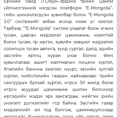
Ерөнхий сайд Л.Оюун-Эрдэнэ төрийн цахим
үйлчилгээний нэгдсэн платформ “E-Mongolia”-
гийн шинэчлэгдсэн хувилбар болох “E-Mongolia
3.0” системийг албан ёсоор нээж үг хэллээ.
Тэрбээр ““E-Mongolia” систем ухаалаг болж хөгжих
тусам, цаасан мэдээлэл цахимжиж, нээлттэй
болох тусам, төр иргэн, хувийн хэвшил мэдээлэл
солилцох тусам авлига, хүнд суртал, далд эдийн
засгийн ертөнц нуран унах болно. Өмч
хувьчлалаас ашигт малтмалын лиценз хүртэл,
Хөгжлийн банкны зээлээс нүүрс, зэсийн хулгай
хүртэл, нийслэлийн газрын наймаанаас төрийн
сангуудын булхай хүртэл, өнгөрсөн 30 жилд болж
өнгөрсөн асуудал цахимжиж шилэн болсноор
иргэдийн мэдэх эрх хангагдаж, нийгэм өөрийн
үнэлэлт дүгнэлтийг өгсөөр байна. Засгийн газар
мэдээллийг ил тод болгож, цахимжуулснаар
иргэдийг бухимдуулсан олон үйл явдал ээлж