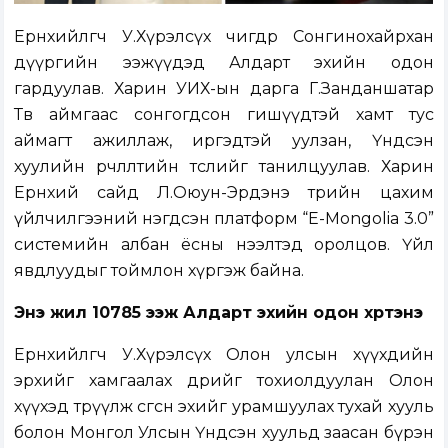
Ерөнхийлөгч У.Хүрэлсүх өчигдөр Сонгинохайрхан
дүүргийн ээжүүдэд Алдарт эхийн одон
гардуулав. Харин УИХ-ын дарга Г.Занданшатар
Төв аймгаас сонгогдсон гишүүдтэй хамт тус
аймагт ажиллаж, иргэдтэй уулзан, Үндсэн
хуулийн өөрчлөлтийн төслийг танилцуулав. Харин
Ерөнхий сайд Л.Оюун-Эрдэнэ төрийн цахим
үйлчилгээний нэгдсэн платформ “E-Mongolia 3.0”
системийн албан ёсны нээлтэд оролцов. Үйл
явдлуудыг тоймлон хүргэж байна.
Энэ жил 10785 ээж Алдарт эхийн одон хүртэнэ
Ерөнхийлөгч У.Хүрэлсүх Олон улсын хүүхдийн
эрхийг хамгаалах өдрийг тохиолдуулан Олон
хүүхэд төрүүлж өсгөсөн эхийг урамшуулах тухай хууль
болон Монгол Улсын Үндсэн хуульд заасан бүрэн