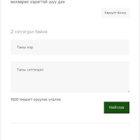
анхаарах хэрэгтэй шүү дээ
Хариулт бичих
2
сэтгэгдэл байна
1000
тэмдэгт оруулах үлдлээ.
Нийтлэх