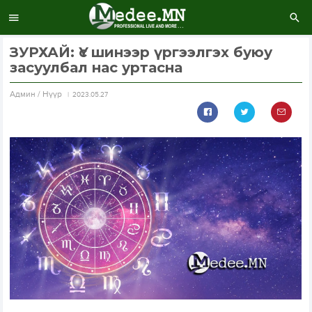
ЗУРХАЙ: Үс шинээр үргээлгэх буюу
засуулбал нас уртасна
Aдмин / Нүүр
2023.05.27