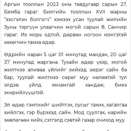
Аргын тооллын 2023 оны тавдугаар сарын 27.
Бямба гараг. Билгийн тооллын XVII жарны
“Үзэсгэлэн болгогч” хэмээх усан туулай жилийн
Зуны тэргүүн улаагчин могой сарын 8. Санчир
гараг. Их морь одтой, дөрвөн ногоон мэнгэтэй
хөхөгчин тахиа өдөр.
Өдрийн наран 5 цаг 01 минутад мандан, 20 цаг
37 минутад жаргана. Тухайн өдөр үхэр, могой
жилтнээ аливаа үйлийг хийхэд эерэг сайн ба
бар, туулай жилтнээ сөрөг муу нөлөөтэй тул
элдэв үйлд хянамгай хандаж, биеэ
энхрийлүүштэй.
Эл өдөр гэмтнийг шийтгэх, лусыг тахих, хагалгаа
хийлгэх, гэр бүрэхэд сайн. Мод суулгах, нарийн
зөвлөгөөн хийх, сэтгэлд сэвтэй газар очиход муу.