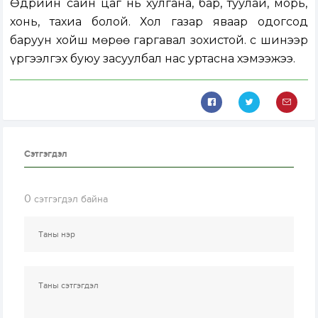
Өдрийн сайн цаг нь хулгана, бар, туулай, морь,
хонь, тахиа болой. Хол газар яваар одогсод
баруун хойш мөрөө гаргавал зохистой. Үс шинээр
үргээлгэх буюу засуулбал нас уртасна хэмээжээ.
Сэтгэгдэл
0
сэтгэгдэл байна