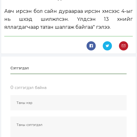
Авч ирсэн бол сайн дураараа ирсэн хүмүүсээс 4-ыг
нь шүүхэд шилжүүлсэн. Үлдсэн 13 хүнийг
яллагдагчаар татан шалгаж байгаа" гэлээ.
Сэтгэгдэл
0
сэтгэгдэл байна