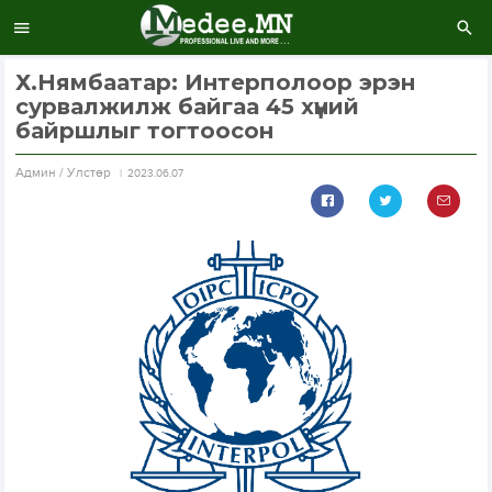
Х.Нямбаатар: Интерполоор эрэн
сурвалжилж байгаа 45 хүний
байршлыг тогтоосон
Aдмин / Улстөр
2023.06.07