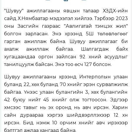
"Шувуу" ажиллагааны явцын талаар ХЗДХ-ийн
сайд Х.Нямбаатар мэдээлэл хийлээ. Тэрбээр 2023
оны Засгийн газраас "Авлигатай тэмцэх жил"
болгон зарласан. Энэ хүрээнд 5Ш төлөвлөгөөг
гарган ажиллаж байна. Шувуу ажиллагааг би
ахалж ажиллаж байгаа. Шалгагдаж байх
хугацаандаа оргон зайлсан 92 хүний асуудлыг
танилцуулж байсан. Энэ тоо өсч 127 болсон.
Шувуу ажиллагааны хүрээнд Интерполын улаан
буланд 22, хөх буланд 70 хүнийг эрэн сурвалжилж
байгаа. Үүнээс улаан булангийн 3, хөх булангийн
42 буюу нийт 45 хүнийг олж тогтоосон. Эдгээр
хүмүүсээс тавыг нь эх оронд нь авч ирсэн. Харин
сайн дураараа хэргээ шийдвэрлүүлэхээр 12 хүн
ирсэн. Бид нэмж 10 орчим хүнийг авч ирэхээр
бэлтгэл ажлаа хангаад байна.