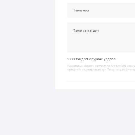
1000
тэмдэгт оруулах үлдлээ.
Уншигчдын бичсэн сэтгэгдэлд Medee.MN хариуц
хэллэгийг хязгаарласан тул Та сэтгэгдэл бичих