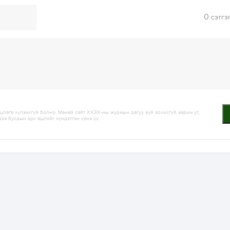
0
сэтгэ
лага хүлээхгүй болно. Манай сайт ХХЗХ-ны журмын дагуу зүй зохисгүй зарим үг,
дээ бусдын эрх ашгийг хүндэтгэн үзнэ үү.