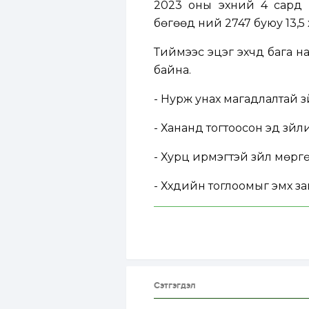
2023 оны эхний 4 сард 20
бөгөөд үүний 2747 буюу 13,
Тиймээс эцэг эхчүүд бага 
байна.
- Нурж унах магадлалтай зүй
- Хананд тогтоосон эд зүйл
- Хурц ирмэгтэй зүйл мөрг
- Хүүхдийн тоглоомыг эмх з
Сэтгэгдэл