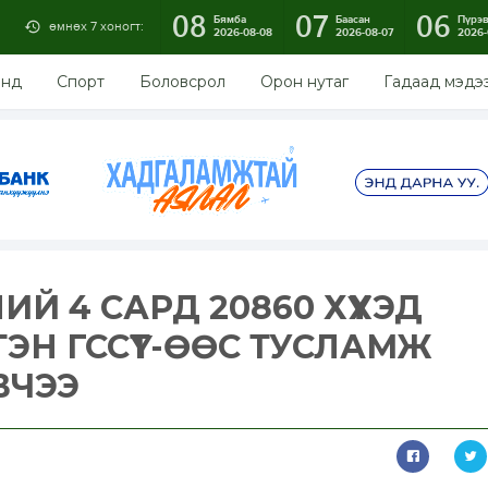
08
07
06
Бямба
Баасан
Пүрэ
өмнөх 7 хоногт:
2026-08-08
2026-08-07
2026-
энд
Спорт
Боловсрол
Орон нутаг
Гадаад мэдэ
Й 4 САРД 20860 ХҮҮХЭД
ЭН ГССҮТ-ӨӨС ТУСЛАМЖ
ВЧЭЭ