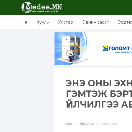
Нүүр
Хууль
Улстөр
Эдийн засаг
Эрүүл м
ЭНЭ ОНЫ ЭХНИ
ГЭМТЭЖ БЭРТ
ҮЙЛЧИЛГЭЭ А
Aдмин / Эрүүл мэнд
2023.06.08