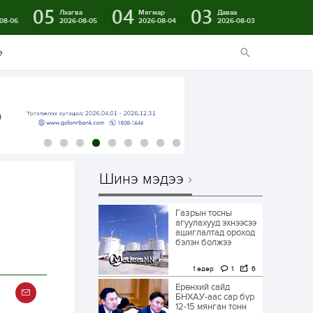
05
04
03
в
Лхагва
Мягмар
Даваа
08-06
2026-08-05
2026-08-04
2026-08-03
э
Шинэ мэдээ
Газрын тосны
агуулахууд эхнээсээ
ашиглалтад ороход
бэлэн болжээ
1 өдөр
1
6
Ерөнхий сайд
БНХАУ-аас сар бүр
12-15 мянган тонн