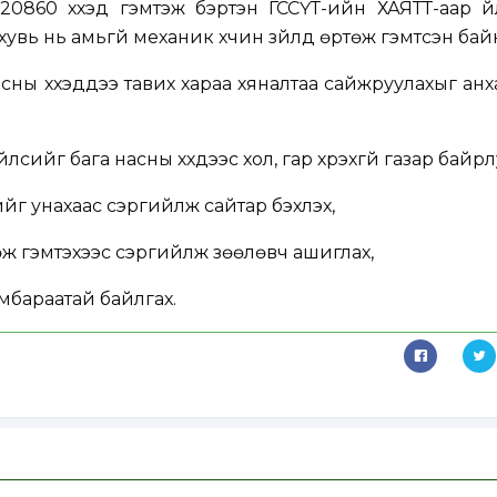
860 хүүхэд гэмтэж бэртэн ГССҮТ-ийн ХАЯТТ-аар үйл
5 хувь нь амьгүй механик хүчин зүйлд өртөж гэмтсэн бай
насны хүүхэддээ тавих хараа хяналтаа сайжруулахыг ан
лсийг бага насны хүүхдээс хол, гар хүрэхгүй газар байрл
ийг унахаас сэргийлж сайтар бэхлэх,
өж гэмтэхээс сэргийлж зөөлөвч ашиглах,
амбараатай байлгах.