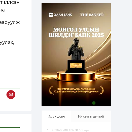
члүүлсэн
эрхлэхэд таатай...
2 өдөр
1
0
на.
Долдугаар сард
709.503 зөрчил
бүртгэгджээ
хааруулж
2 өдөр
0
0
уулах,
Цалинтай ээжийн 50
мянган төгрөгийн
тэтгэмжийг 500
мянгад хүргэх
өргөдөлд санал авч
эхэлжээ
2 өдөр
2
0
Б.Түмэн-Өлзий: Олон
улсад хуримтлуулсан
мэдлэг, туршлагаа эх
орныхоо хөгжилд
зориулна
2 өдөр
0
0
Алтны үнэ дөрвөн
улирал дараалан
өсөж байна
Их уншсан
Их сэтгэгдэлтэй
2026-08-08 11:32:31 / Спорт
2 өдөр
0
1