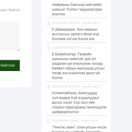
Найрааны бөхчүүд нийгмийн
Худалдагч
шившиг болон гадуурхагдаж
гдэл байна
Н.Амарзаяа:
эхэллээ
Дэлгүүрийн 32
хуудастай өрийн
дэвтэр долоо хоногт
2026-08-07 09:45:04 / Эдийн засаг
л дүүрдэг
Р.Даваадорж: Энэ намрын
2 өдөр
0
0
экспортын орлого Монголд
Б.Хулан дэлхийн
боломж олгож болох юм
аварга боллоо
2026-08-06 10:32:53 / Улстөр
Б.Баярбаатар: Төсвийн
шинэчлэл хийхгүй, урсгал
2 өдөр
0
0
зардлаа үргэлжлүүлэн тэлээд
Нийтлэх
байвал ойрын жилүүдэд улсын
Р.Даваадорж: Энэ
намрын экспортын
төсөв энэ ачааллаа даахгүй
орлого Монголд
болно
боломж олгож болох
юм
2026-08-06 16:45:32 / Эдийн засаг
2 өдөр
0
2
Н.Номтойбаяр: Аймгуудад
тулгамдаж буй асуудлуудыг
Автомашины улсын
долоо хоног бүр Засгийн
дугаар сондгой
газрын хуралдаанд танилцуулж,
тоогоор төгссөн бол
шийдвэрлүүлнэ
өнөөдөр шатахуун
авна
2026-08-06 11:26:43 / Эдийн засаг
2 өдөр
0
0
“Чингис хаан” олон улсын нисэх
Н.Номтойбаяр: