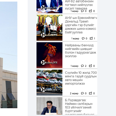
АИ-92 автобензин
тогтмол нийлүүлэх
хүсэлт тавилаа
1 өдөр
0
0
АНУ-ын Ерөнхийлөгч
Дональд Трамп
цэргийн гэр бүлийг
дэмжих шинэ комисс
байгууллаа
1 өдөр
0
1
Найрааны бөхчүүд
нийгмийн шившиг
болон гадуурхагдаж
эхэллээ
1 өдөр
2
0
Сүүлийн 10 жилд 700
мянга гаруй суудлын
авто машин
импортолжээ
2 өдөр
0
0
Б.Пүрэвдагва:
Найман салбарын
103 үйлчилгээний
бүртгэлийг
цуцалснаар бизнес