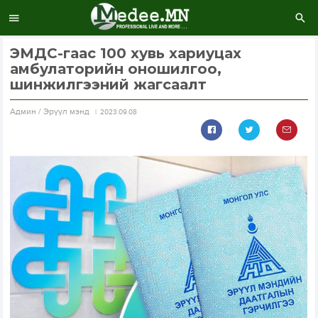
ЭМДС-гаас 100 хувь хариуцах
амбулаторийн оношилгоо,
шинжилгээний жагсаалт
Aдмин / Эрүүл мэнд
2023.09.08