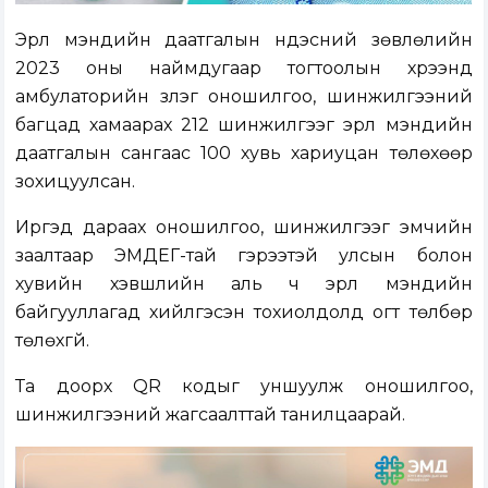
Эрүүл мэндийн даатгалын үндэсний зөвлөлийн
2023 оны наймдугаар тогтоолын хүрээнд
амбулаторийн үзлэг оношилгоо, шинжилгээний
багцад хамаарах 212 шинжилгээг эрүүл мэндийн
даатгалын сангаас 100 хувь хариуцан төлөхөөр
зохицуулсан.
Иргэд дараах оношилгоо, шинжилгээг эмчийн
заалтаар ЭМДЕГ-тай гэрээтэй улсын болон
хувийн хэвшлийн аль ч эрүүл мэндийн
байгууллагад хийлгэсэн тохиолдолд огт төлбөр
төлөхгүй.
Та доорх QR кодыг уншуулж оношилгоо,
шинжилгээний жагсаалттай танилцаарай.