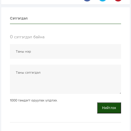
Сэтгэгдэл
0
сэтгэгдэл байна
1000
тэмдэгт оруулах үлдлээ.
Нийтлэх