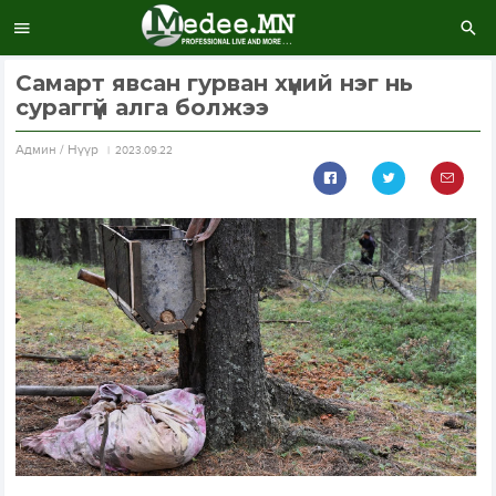
Самарт явсан гурван хүний нэг нь
сураггүй алга болжээ
Aдмин / Нүүр
2023.09.22