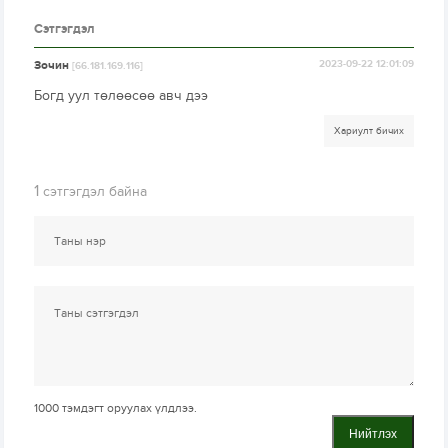
Сэтгэгдэл
Зочин
2023-09-22 12:01:09
[66.181.169.116]
Богд уул төлөөсөө авч дээ
Хариулт бичих
1
сэтгэгдэл байна
1000
тэмдэгт оруулах үлдлээ.
Нийтлэх