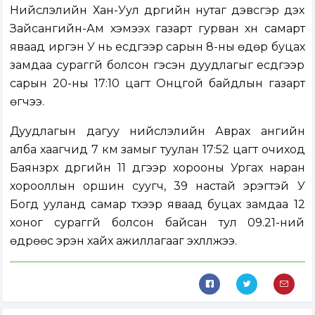
Нийслэлийн Хан-Уул дүүргийн нутаг дэвсгэр дэх
Зайсангийн-Ам хэмээх газарт гурван хүн самарт
яваад иргэн У нь есдүгээр сарын 8-ны өдөр буцах
замдаа сураггүй болсон гэсэн дуудлагыг есдүгээр
сарын 20-ны 17:10 цагт Онцгой байдлын газарт
өгчээ.
Дуудлагын дагуу нийслэлийн Аврах ангийн
алба хаагчид 7 км замыг туулан 17:52 цагт очиход
Баянзүрх дүүргийн 11 дүгээр хорооны Ургах наран
хорооллын оршин суугч, 39 настай эрэгтэй У
Богд ууланд самар түүхээр яваад буцах замдаа 12
хоног сураггүй болсон байсан тул 09.21-ний
өдрөөс эрэн хайх ажиллагааг эхлүүлжээ.