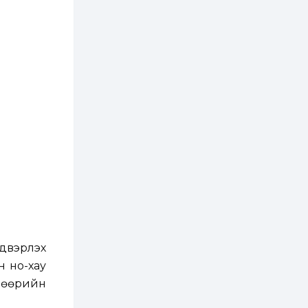
ААН-үүдийн дансыг
битүүмжлэхгүй
1 өдөр
1
0
Нөөцийн махны
худалдаа,
борлуулалтыг
нээлттэй ил тод
болгоно
2 өдөр
0
0
ЗГ: Автобензин,
дизель түлшний
онцгой албан
татварыг тэглэлээ
2 өдөр
3
0
З.Мэндсайхан:
Хүнсний нөөцийг
бэлтгэх агуулах,
зоорь бэлтгэх ААН-
үүдэд хөнгөлөлттэй
лдвэрлэх
зээл олгоно
2 өдөр
2
0
 ноү-хау
Европ дахь
монголчуудын
 өөрийн
соёлын наадам
боллоо