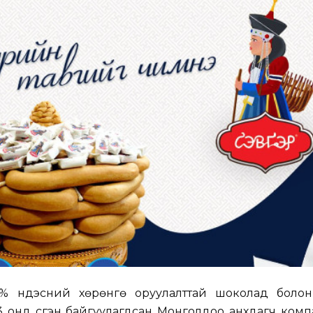
% үндэсний хөрөнгө оруулалттай шоколад болон
3 онд үүсгэн байгуулагдсан Монголдоо анхдагч ком