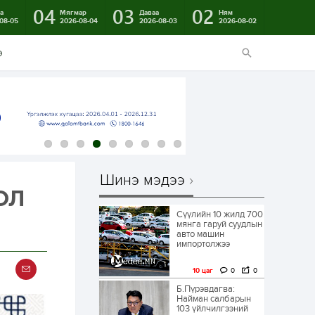
04
03
02
а
Мягмар
Даваа
Ням
08-05
2026-08-04
2026-08-03
2026-08-02
э
Шинэ мэдээ
ОЛ
Сүүлийн 10 жилд 700
мянга гаруй суудлын
авто машин
импортолжээ
10 цаг
0
0
Б.Пүрэвдагва:
Найман салбарын
103 үйлчилгээний