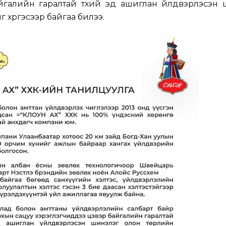
йгалийн гаралтай түүхий эд ашиглан үйлдвэрлэсэн
г хүргэсээр байгаа билээ.