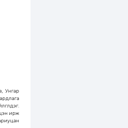
2 өдөр
0
0
Т.Жанлав: Бидний
"Шугаман бус
системийг ойролцоо
бодох супер схемүүд"
бүтээл тооцон бодох
математикт нээлт...
2 өдөр
7
3
С.Бямбацогт:
Хэлэлцүүлгээс илүү
хэрэгжилт,
амлалтаас илүү
бодит үр дүн чухал
3 өдөр
0
0
Неймар зодог тайлах
эсэхээ 12 дугаар сард
шийднэ
з, Унгар
3 өдөр
0
3
аардлага
Нийслэлийн 30
дугаар сургуулийг 10
гүүлдэг.
дугаар сарын 1-нд
ашиглалтад оруулна
лцэн ирж
ариуцан
3 өдөр
0
0