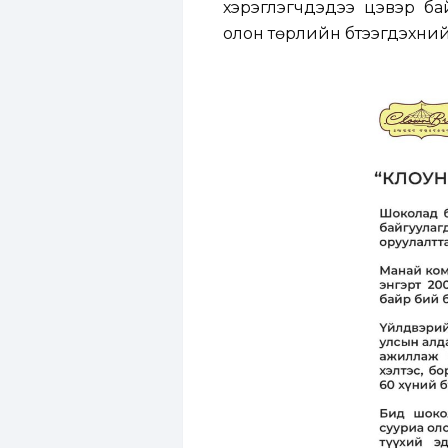
хэрэглэгчдэдээ цэвэр ба
олон төрлийн бүтээгдэхүүний