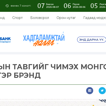
07
06
05
Баасан
Пүрэв
Лхагв
өмнөх 7 хоногт:
2026-08-07
2026-08-06
2026-
энд
Спорт
Боловсрол
Орон нутаг
Гадаад мэдэ
ЫН ТАВГИЙГ ЧИМЭХ МОНГ
ГЭР БРЭНД