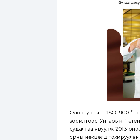
Олон улсын “ISO 9001” ст
зорилгоор Унгарын “Гётен
судалгаа явуулж 2013 он
орны нөхцөлд тохируулан бү