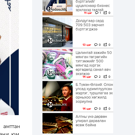
бүртгэлийг
цуцалснаар бизнес
эрхлэхэд таатай...
11 цаг
1
0
Долдугаар сард
709.503 зөрчил
бүртгэгджээ
13 цаг
0
0
Цалинтай ээжийн 50
мянган төгрөгийн
тэтгэмжийг 500
мянгад хүргэх
өргөдөлд санал авч
эхэлжээ
14 цаг
2
0
Б.Түмэн-Өлзий: Олон
улсад хуримтлуулсан
мэдлэг, туршлагаа эх
орныхоо хөгжилд
зориулна
14 цаг
0
0
Алтны үнэ дөрвөн
улирал дараалан
өсөж байна
 амттан
пани юм.