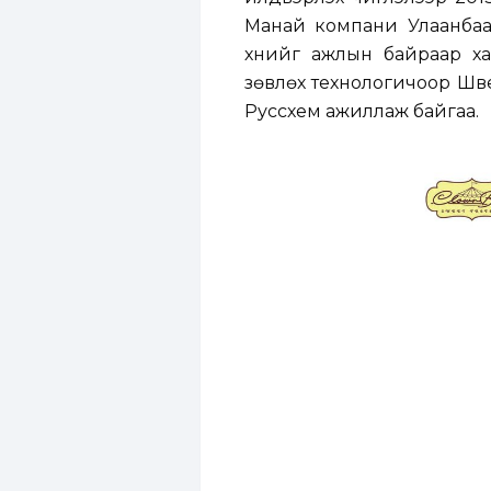
Манай компани Улаанбаа
хүнийг ажлын байраар х
зөвлөх технологичоор Шв
Руссхем ажиллаж байгаа.