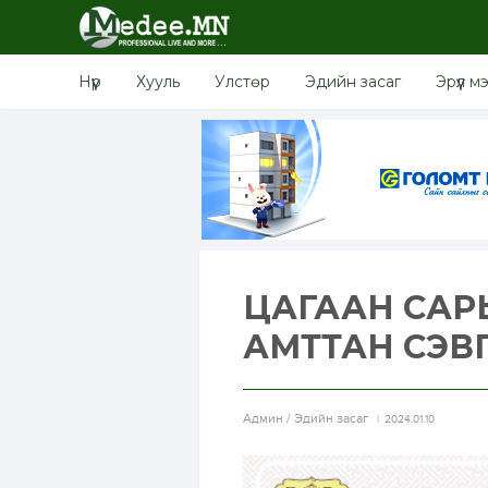
Нүүр
Хууль
Улстөр
Эдийн засаг
Эрүүл м
ЦАГААН САР
АМТТАН СЭВ
Aдмин / Эдийн засаг
2024.01.10