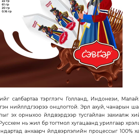
ийг салбартаа тэргүүлэгч Голланд, Индонези, Малай
эн нийлүүлдгээрээ онцлогтой. Эрүүл ахуй, чанарын ш
ыг эх орныхоо үйлдвэрүүдээр тусгайлан захиалж хийл
Руссхем нь жил бүр тогтмол хугацаанд урилгаар хүрэ
андартад анхаарч үйлдвэрлэлийн процессыг 100% х