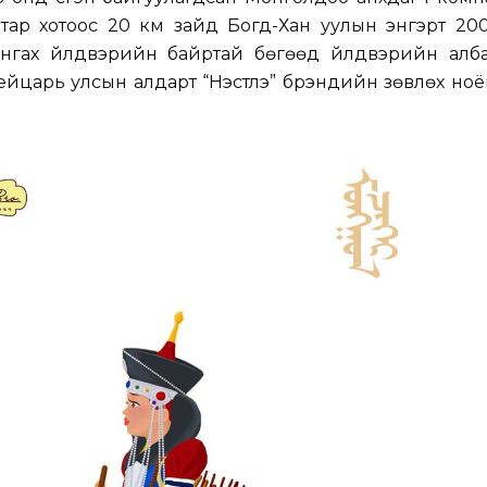
тар хотоос 20 км зайд Богд-Хан уулын энгэрт 20
ангах үйлдвэрийн байртай бөгөөд үйлдвэрийн алб
ейцарь улсын алдарт “Нэстлэ” брэндийн зөвлөх но