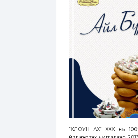
“КЛОУН АХ” ХХК нь 100
үйлдвэрлэх чиглэлээр 201