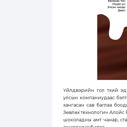
Үйлдвэрийн гол түүхий эд
улсын компаниудаас бэлтг
хангасан сав баглаа боодл
Зөвлөх технологич Алойс 
шоколадны амт чанар, ст