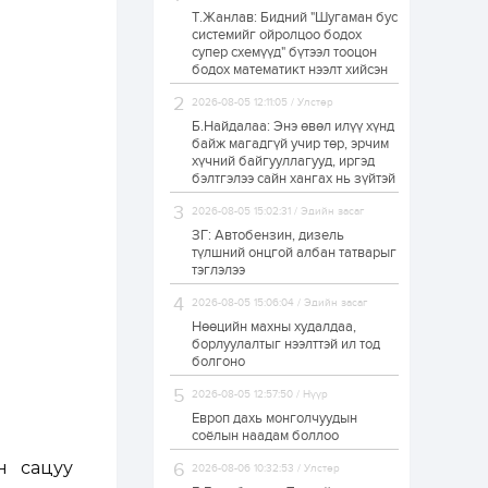
Т.Жанлав: Бидний "Шугаман бус
Н.Номтойбаяр:
системийг ойролцоо бодох
Аймгуудад
супер схемүүд" бүтээл тооцон
тулгамдаж буй
асуудлуудыг долоо
бодох математикт нээлт хийсэн
хоног бүр Засгийн
газрын хуралдаанд...
2026-08-05 12:11:05 / Улстөр
1 өдөр
0
0
Б.Найдалаа: Энэ өвөл илүү хүнд
УИХ-ын дарга
байж магадгүй учир төр, эрчим
С.Бямбацогт төрийг
хүчний байгууллагууд, иргэд
төлөөлөн Сутай
бэлтгэлээ сайн хангах нь зүйтэй
хайрхны тэнгэрийг
тахих төрийн
2026-08-05 15:02:31 / Эдийн засаг
тахилгад оролцлоо
1 өдөр
3
0
ЗГ: Автобензин, дизель
түлшний онцгой албан татварыг
“Хотын дарга сонсож
байна” 150150 тусгай
тэглэлээ
дугаарыг
наймдугаар сарын
2026-08-05 15:06:04 / Эдийн засаг
14-нөөс ажиллуулж
Нөөцийн махны худалдаа,
эхэлнэ
1 өдөр
0
0
борлуулалтыг нээлттэй ил тод
болгоно
“Чингис хаан” олон
улсын нисэх буудал
2026-08-05 12:57:50 / Нүүр
руу нийтийн тээврийн
автобус 24 цагаар
Европ дахь монголчуудын
үйлчилж байна
соёлын наадам боллоо
1 өдөр
1
0
н сацуу
2026-08-06 10:32:53 / Улстөр
Нийслэлийн