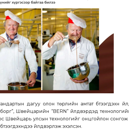
андартын дагуу олон төрлийн амтат бүтээгдэхүүн үй
борг”, Швейцарийн “BERN” үйлдвэрүүдэд технологийн
оос Швейцарь улсын технологийг онцгойлон сонгож
тээгдэхүүнүүдээ үйлдвэрлэж эхэлсэн.