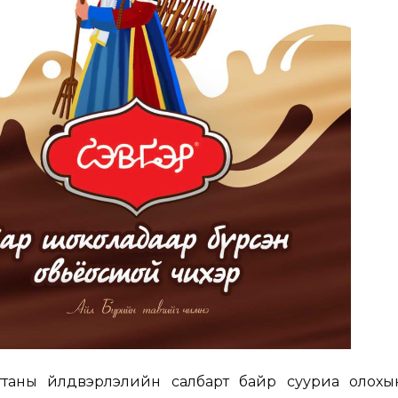
таны үйлдвэрлэлийн салбарт байр сууриа олохы