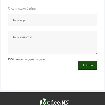
0
сэтгэгдэл байна
1000
тэмдэгт оруулах үлдлээ.
Нийтлэх