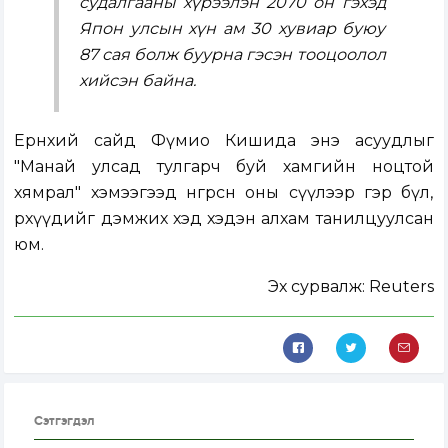
судалгааны хүрээлэн 2070 он гэхэд
Япон улсын хүн ам 30 хувиар буюу
87 сая болж буурна гэсэн тооцоолол
хийсэн байна.
Ерөнхий сайд Фүмио Кишида энэ асуудлыг
"Манай улсад тулгарч буй хамгийн ноцтой
хямрал" хэмээгээд өнгөрсөн оны сүүлээр гэр бүл,
өрхүүдийг дэмжих хэд хэдэн алхам танилцуулсан
юм.
Эх сурвалж: Reuters
Сэтгэгдэл