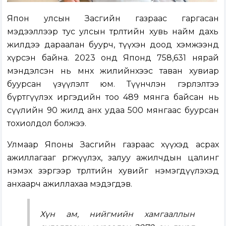
Япон улсын Засгийн газраас гаргасан
мэдээллээр тус улсын төрөлтийн хувь найм дахь
жилдээ дараалан буурч, түүхэн доод хэмжээнд
хүрсэн байна. 2023 онд Японд 758,631 нярай
мэндэлсэн нь өмнөх жилийнхээс таван хувиар
буурсан үзүүлэлт юм. Түүнчлэн гэрлэлтээ
бүртгүүлэх иргэдийн тоо 489 мянга байсан нь
сүүлийн 90 жилд анх удаа 500 мянгаас буурсан
тохиолдол болжээ.
Улмаар Японы Засгийн газраас хүүхэд асрах
ажиллагааг өргөжүүлэх, залуу ажилчдын цалинг
нэмэх зэргээр төрөлтийн хувийг нэмэгдүүлэхэд
анхаарч ажиллахаа мэдэгдэв.
Хүн ам, нийгмийн хамгааллын