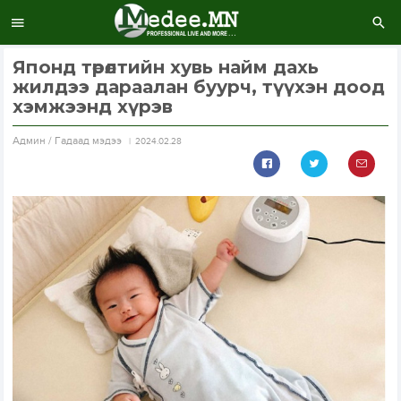
Японд төрөлтийн хувь найм дахь
жилдээ дараалан буурч, түүхэн доод
хэмжээнд хүрэв
Aдмин / Гадаад мэдээ
2024.02.28