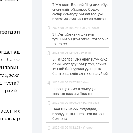
Т.Жанлав: Бидний "Шугаман бус
Н.Номтойбаяр:
системийг ойролцоо бодох
Аймгуудад
супер схемүүд" бүтээл тооцон
тулгамдаж буй
асуудлуудыг долоо
бодох математикт нээлт хийсэн
хоног бүр Засгийн
газрын...
2026-08-05 15:02:31 / Эдийн засаг
1 өдөр
0
0
гээгдэл
ЗГ: Автобензин, дизель
УИХ-ын дарга
түлшний онцгой албан татварыг
С.Бямбацогт төрийг
тэглэлээ
төлөөлөн Сутай
хайрхны тэнгэрийг
эгдэл эд
2026-08-05 12:11:05 / Улстөр
тахих төрийн
тахилгад оролцлоо
эр байж
Б.Найдалаа: Энэ өвөл илүү хүнд
1 өдөр
4
0
байж магадгүй учир төр, эрчим
ун тавин
хүчний байгууллагууд, иргэд
“Хотын дарга сонсож
байна” 150150 тусгай
бэлтгэлээ сайн хангах нь зүйтэй
х, эсхүл
дугаарыг
наймдугаар сарын
д тустай
2026-08-05 12:57:50 / Нүүр
14-нөөс ажиллуулж...
Европ дахь монголчуудын
х эрхийг
1 өдөр
0
0
соёлын наадам боллоо
“Чингис хаан” олон
2026-08-05 15:06:04 / Эдийн засаг
улсын нисэх буудал
руу нийтийн тээврийн
Нөөцийн махны худалдаа,
эсхүл их
автобус 24 цагаар
борлуулалтыг нээлттэй ил тод
үйлчилж байна
ацаагаар
болгоно
1 өдөр
1
0
2026-08-06 10:32:53 / Улстөр
Нийслэлийн