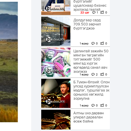
бүртгэлийг
цуцалснаар бизнес
эрхлэхэд таатай...
22 цаг
1
0
Долдугаар сард
709.503 зөрчил
бүртгэгджээ
1 өдөр
0
0
Цалинтай ээжийн 50
мянган төгрөгийн
тэтгэмжийг 500
мянгад хүргэх
өргөдөлд санал авч
эхэлжээ
1 өдөр
2
0
Б.Түмэн-Өлзий: Олон
улсад хуримтлуулсан
мэдлэг, туршлагаа эх
орныхоо хөгжилд
зориулна
1 өдөр
0
0
Алтны үнэ дөрвөн
улирал дараалан
өсөж байна