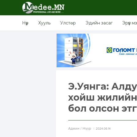
Нүүр
Хууль
Улстөр
Эдийн засаг
Эрүүл м
Э.Уянга: Алд
хойш жилийн 
бол олсон эт
Aдмин / Нүүр
2024.06.14