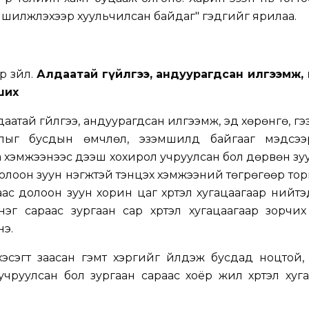
шилжүүлэхээр хуульчилсан байдаг" гэдгийг ярилаа.
р зүйл.
Алдаатай гүйлгээ, андуурагдсан илгээмж, 
вших
аатай гүйлгээ, андуурагдсан илгээмж, эд хөрөнгө, гэ
алыг бусдын өмчлөл, эзэмшилд байгааг мэдсэ
 хэмжээнээс дээш хохирол учруулсан бол дөрвөн зу
олоон зуун нэгжтэй тэнцэх хэмжээний төгрөгөөр торго
ас долоон зуун хорин цаг хүртэл хугацаагаар нийтэ
 нэг сараас зургаан сар хүртэл хугацаагаар зорчи
нэ.
хэсэгт заасан гэмт хэргийг үйлдэж бусдад ноцтой, 
чруулсан бол зургаан сараас хоёр жил хүртэл хуг