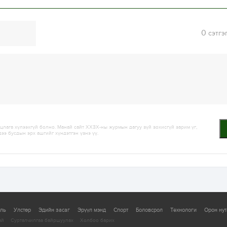
0
сэтгэ
лага хүлээхгүй болно. Манай сайт ХХЗХ-ны журмын дагуу зүй зохисгүй зарим үг,
дээ бусдын эрх ашгийг хүндэтгэн үзнэ үү.
уль
Улстөр
Эдийн засаг
Эрүүл мэнд
Спорт
Боловсрол
Технологи
Орон нут
ай
Сурталчилгаа байршуулах
Холбоо барих