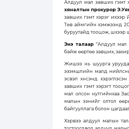
Алдуул мал завших гэмт 
хяналтын прокурор Э.Уя
завших гэмт хэрэг ихээр 
Төв аймгийн хэмжээнд 202
буруутайд тооцож, шүүхээр 
Энэ талаар
"Алдуул мал 
байж өөртөө завших, захир
Жишээ нь шуурга уруудаа
эзэмшлийн малд нийлсний
эсвэл хүнсэнд хэрэглэсэ
завших гэмт хэрэгт тооцо
мал олсон нутгийнхаа За
малын эзнийг олтол өөр
байгууллага болон цагдааги
Хэрвээ алдуул малын та
тогтоогдвол алдуул малыг