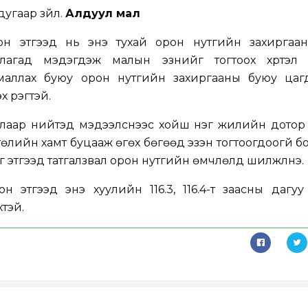
угаар зүйл.
Алдуул мал
лсон этгээд нь энэ тухай орон нутгийн захиргаа
ллагад мэдэгдэж малын эзнийг тогтоох хүртэл
маллах буюу орон нутгийн захиргааны буюу цаг
 үүрэгтэй.
талаар нийтэд мэдээлснээс хойш нэг жилийн дотор
төлийн хамт буцааж өгөх бөгөөд эзэн тогтоогдоогүй б
г этгээд татгалзвал орон нутгийн өмчлөлд шилжүүлнэ.
он этгээд энэ хуулийн 116.3, 116.4-т заасны дагуу
тэй.