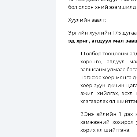
бол олсон хүний эзэмшилд 
Хуулийн заалт:
Эрүүгийн хуулийн 17.5 дугаа
эд хөрөнгө, алдуул мал за
1.Төлбөр тооцооны алд
хөрөнгө, алдуул м
завшсаны улмаас бага
нэгжээс хоёр мянга д
хоёр зуун дөчин цага
ажил хийлгэх, эсхүл
хязгаарлах ял шийтгэ
2.Энэ зүйлийн 1 дэх 
хэмжээний хохирол у
хорих ял шийтгэнэ.