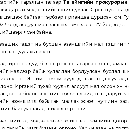
хэргийн гаралтын талаар
Төв аймгийн прокурорын
нга
дараах мэдээллийг танилцуулав. Орон нутагт ал
үйлдэгдэж байгааг тэрбээр яриандаа дурдсан юм. Т
3 онд алдуул мал завших гэмт хэрэг 27 үйлдэгдсэ
шийдвэрлүүлсэн байна.
завших гэдэг нь бусдын эзэмшлийн мал гэдгийг 
ан зарцуулахыг хэлнэ.
д ирсэн адуу, бэлчээрээсээ тасарсан хонь, ямааг
г мэдсээр байж худалдан борлуулсан, бусдад шил
н үйлдэл нь
Эрүүгийн тухай хуульд
заасны дагуу алд
гдоно.
Иргэний тухай хуульд
алдуул мал олсон хүн н
саг дарга болон хэсгийн төлөөлөгчид нэн даруй м
ийн эзэмшилд байлган маллах эсвэл нутгийн зах
йн байгууллагад шилжүүлэх үүрэгтэй.
лаар нийтэд мэдээлснээс хойш нэг жилийн дотор 
 үр төлийн хамт буцааж олгоно. Харин эзэн нь тогто