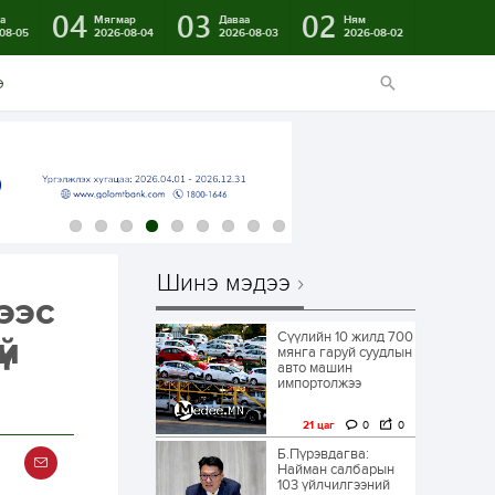
04
03
02
а
Мягмар
Даваа
Ням
08-05
2026-08-04
2026-08-03
2026-08-02
э
Шинэ мэдээ
ээс
Сүүлийн 10 жилд 700
үй
мянга гаруй суудлын
авто машин
импортолжээ
21 цаг
0
0
Б.Пүрэвдагва:
Найман салбарын
103 үйлчилгээний