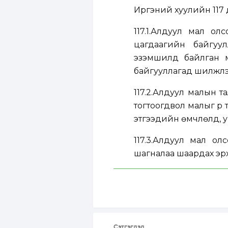
Иргэний хуулийн 117 д
117.1.Алдуул мал о
цагдаагийн байгуу
эзэмшилд байлган 
байгууллагад шилжүүлэх
117.2.Алдуул малын 
тогтоогдвол малыг үр 
этгээдийн өмчлөлд, у
117.3.Алдуул мал олс
шагналаа шаардах эрх
Сэтгэгдэл