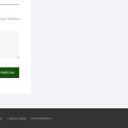
ААН-үүдийн дансыг
битүүмжлэхгүй
2 өдөр
1
0
гдэл байна
Нөөцийн махны
худалдаа,
борлуулалтыг
нээлттэй ил тод
болгоно
2 өдөр
0
0
ЗГ: Автобензин,
дизель түлшний
онцгой албан
татварыг тэглэлээ
Нийтлэх
2 өдөр
3
0
З.Мэндсайхан:
Хүнсний нөөцийг
бэлтгэх агуулах,
зоорь бэлтгэх ААН-
үүдэд хөнгөлөлттэй
зээл олгоно
2 өдөр
2
0
Европ дахь
монголчуудын
аг
Гадаад мэдээ
Энтертайнмент
соёлын наадам
боллоо