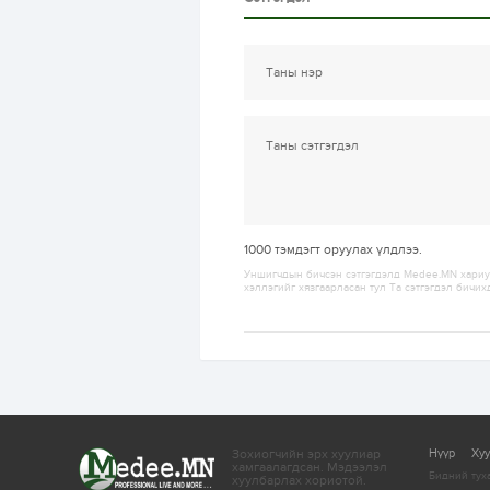
1000
тэмдэгт оруулах үлдлээ.
Уншигчдын бичсэн сэтгэгдэлд Medee.MN хариуц
хэллэгийг хязгаарласан тул Та сэтгэгдэл бичих
Зохиогчийн эрх хуулиар
Нүүр
Ху
хамгаалагдсан.
Мэдээлэл
Бидний тух
хуулбарлах хориотой.