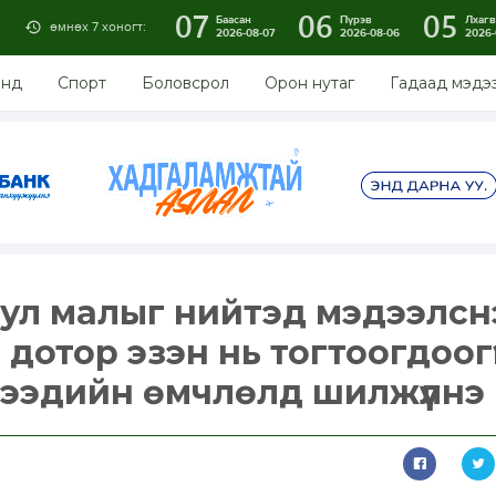
07
06
05
Баасан
Пүрэв
Лхагв
өмнөх 7 хоногт:
2026-08-07
2026-08-06
2026-
энд
Спорт
Боловсрол
Орон нутаг
Гадаад мэдэ
уул малыг нийтэд мэдээлсн
дотор эзэн нь тогтоогдоог
гээдийн өмчлөлд шилжүүлнэ