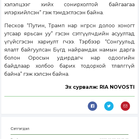
хэлэлцээг хийх сонирхолтой байгаагаа
илэрхийлсэн” гэж тэмдэглэсэн байна.
Песков “Путин, Трамп нар өнгөрсөн долоо хоногт
утсаар ярьсан уу” гэсэн сэтгүүлчдийн асуултад
үгүйсгэсэн хариулт өгчээ. Тэрбээр “Сонгуульд
ялалт байгуулсан Бүгд найрамдах намын дарга
болон Оросын удирдагч нар одоогийн
байдлаар холбоо барих тодорхой төлөвлөгөөгүй
байна” гэж хэлсэн байна.
Эх сурвалж: RIA NOVOSTI
Сэтгэгдэл