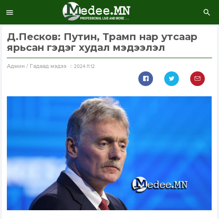
Д.Песков: Путин, Трамп нар утсаар
ярьсан гэдэг худал мэдээлэл
Aдмин / Гадаад мэдээ
2024.11.12