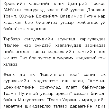
Кремлийн хэвлэлийн төлөөлөгч Дмитрий Песков
“АНУ-ын сонгуульд ялалт байгуулсан Дональд
Трамп, ОХУ-ын Ерөнхийлөгч Владимир Путин нар
хараахан бие биетэйгээ утсаар холбогдоогүй
байна” гэж мэдэгдэв.
Тэрбээр сэтгүүлчдийн асуултад хариулахдаа
“Нэлээн нэр хүндтэй хэвлэлүүдэд заримдаа
нийтлэгддэг ташаа мэдээллийн хамгийн тод
жишээ. Энэ бол зүгээр л хуурамч мэдээлэл" гэж
хэлжээ.
Өмнөх өдөр нь “Вашингтон пост” сонин эх
сурвалжийн мэдээллээс иш татан, “АНУ-ын
Ерөнхийлөгчийн сонгуульд ялалт байгуулсан
Трамп Путинтэй утсаар ярьсан” хэмээн бичсэн
байна. Мөн тус хэвлэл “Трамп Украины мөргөлдөөнийг
яаралтай шийдвэрлэх талаар дараагийн яриа