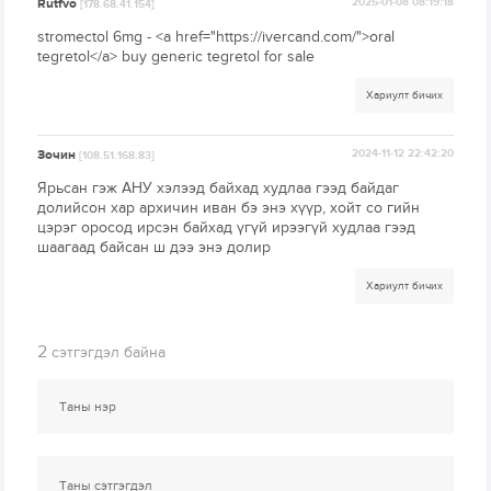
Rutfvo
2025-01-08 08:19:18
[178.68.41.154]
stromectol 6mg - <a href="https://ivercand.com/">oral
tegretol</a> buy generic tegretol for sale
Хариулт бичих
Зочин
2024-11-12 22:42:20
[108.51.168.83]
Ярьсан гэж АНУ хэлээд байхад худлаа гээд байдаг
долийсон хар архичин иван бэ энэ хүүр, хойт со гийн
цэрэг оросод ирсэн байхад үгүй ирээгүй худлаа гээд
шаагаад байсан ш дээ энэ долир
Хариулт бичих
2
сэтгэгдэл байна