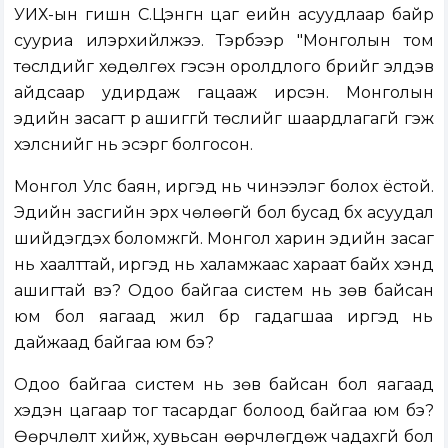
УИХ-ын гишүүн С.Цэнгүүн цаг үеийн асуудлаар байр
сууриа илэрхийлжээ. Тэрбээр "Монголын том
төслүүдийг хөдөлгөх гэсэн оролдлого бүрийг элдэв
айдсаар удирдаж гацааж ирсэн. Монголын
эдийн засагт үр ашиггүй төслийг шаардлагагүй гэж
хэлснийг нь эсэргүү болгосон.
Монгол Улс баян, иргэд нь чинээлэг болох ёстой.
Эдийн засгийн эрх чөлөөгүй бол бусад бүх асуудал
шийдэгдэх боломжгүй. Монгол харин эдийн засаг
нь хаалттай, иргэд нь халамжаас хараат байх хэнд
ашигтай вэ? Одоо байгаа систем нь зөв байсан
юм бол яагаад жил бүр гадагшаа иргэд нь
дайжаад байгаа юм бэ?
Одоо байгаа систем нь зөв байсан бол яагаад
хэдэн цагаар тог тасардаг болоод байгаа юм бэ?
Өөрчлөлт хийж, хувьсан өөрчлөгдөж чадахгүй бол