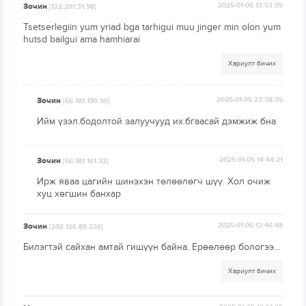
Зочин
2025-01-05 13:53:09
[122.201.31.98]
Tsetserlegiin yum yriad bga tarhigui muu jinger min olon yum
hutsd bailgui ama hamhiarai
Хариулт бичих
Зочин
2025-01-05 23:38:35
[66.181.190.90]
Ийм үзэл.бодолтой залуучууд их.бгаасай дэмжиж бна
Зочин
2025-01-05 14:44:21
[66.181.161.32]
Ирж яваа цагийн шинэхэн төлөөлөгч шүү. Хол очиж
хуц хөгшин банхар
Зочин
2025-01-05 13:46:48
[202.126.89.236]
Билэгтэй сайхан амтай гишүүн байна. Ерөөлөөр бологээ...
Хариулт бичих