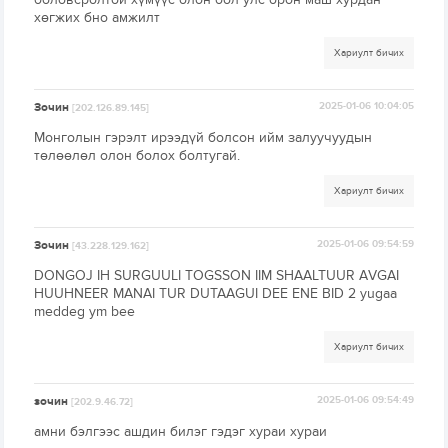
хөгжих бно амжилт
Хариулт бичих
Зочин
2025-01-06 10:04:05
[202.126.89.145]
Монголын гэрэлт ирээдүй болсон ийм залуучуудын
төлөөлөл олон болох болтугай.
Хариулт бичих
Зочин
2025-01-06 09:54:59
[43.228.129.162]
DONGOJ IH SURGUULI TOGSSON IIM SHAALTUUR AVGAI
HUUHNEER MANAI TUR DUTAAGUI DEE ENE BID 2 yugaa
meddeg ym bee
Хариулт бичих
зочин
2025-01-06 09:54:49
[202.9.46.72]
амни бэлгээс ашдин билэг гэдэг хураи хураи