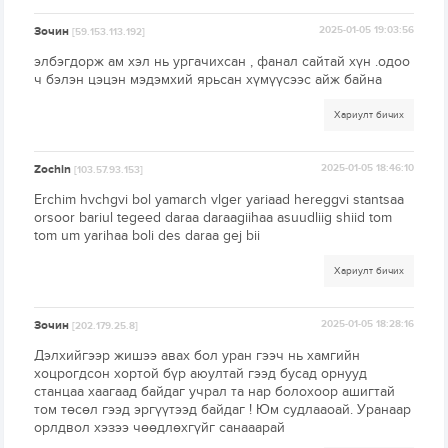
Зочин
2025-01-05 19:03:56
[59.153.113.192]
элбэгдорж ам хэл нь ургачихсан , фанал сайтай хүн .одоо
ч бэлэн цэцэн мэдэмхий ярьсан хүмүүсээс айж байна
Хариулт бичих
Zochin
2025-01-05 18:46:10
[103.57.93.153]
Erchim hvchgvi bol yamarch vlger yariaad hereggvi stantsaa
orsoor bariul tegeed daraa daraagiihaa asuudliig shiid tom
tom um yarihaa boli des daraa gej bii
Хариулт бичих
Зочин
2025-01-05 18:28:16
[202.179.25.8]
Дэлхийгээр жишээ авах бол уран гээч нь хамгийн
хоцрогдсон хортой бүр аюултай гээд бусад орнууд
станцаа хаагаад байдаг учрал та нар болохоор ашигтай
том төсөл гээд эргүүтээд байдаг ! Юм судлааоай. Уранаар
орлдвол хэзээ чөөдлөхгүйг санааарай