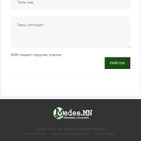
1000
тэмдэгт оруулах үлдлээ.
Нийтлэх
Зохиогчийн эрх хуулиар хамгаалагдсан.
Бидний тухай
Сурталчилгаа байршуулах
Холбоо барих