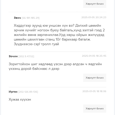
Хариулт бичих
Зөнч
2025-01-05 20:24:23
[66.181.185.29]
Хэддүгээр зуунд юм уншсан хүн вэ? Дэлхий цөмийн
эрчим хүчийг ногоон буюу байгаль,хүнд ээлтэй гээд 2
жилийн өмнө зарлачихлаа.Урд хөрш ойрын жилүүдэд
цөмийн цахилгаан станц 10г барихаар баталж.
Зүүднээсээ сэр! тролл гуай
Зочин
2025-01-05 18:25:45
[202.9.47.52]
Зоригтойхон шиг хөдлөөд үзсэн дээр алдсан ч яадгийн
үхээнц дорой байснаас л дээр
Хариулт бичих
Иргэн
2025-01-05 18:18:06
[202.126.89.136]
Хужаа хүүхэн
Хариулт бичих