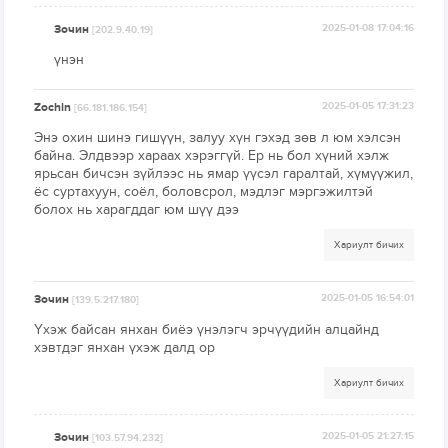
Зочин
2025-01-08 17:04:16
[202.9.40.19]
үнэн
Zochin
2025-01-05 17:31:23
[66.181.186.154]
Энэ охин шинэ гишүүн, залуу хүн гэхэд зөв л юм хэлсэн
байна. Элдвээр хараах хэрэггүй. Ер нь бол хүний хэлж
ярьсан бичсэн зүйлээс нь ямар үүсэл гаралтай, хүмүүжил,
ёс суртахуун, соёл, боловсрол, мэдлэг мэргэжилтэй
болох нь харагддаг юм шүү дээ
Хариулт бичих
Зочин
2025-01-05 16:54:01
[139.5.217.180]
Үхэж байсан янхан биёэ үнэлэгч эрчүүдийн алцайнд
хэвтдэг янхан үхэж далд ор
Хариулт бичих
Зочин
2025-01-05 21:27:15
[103.57.94.232]