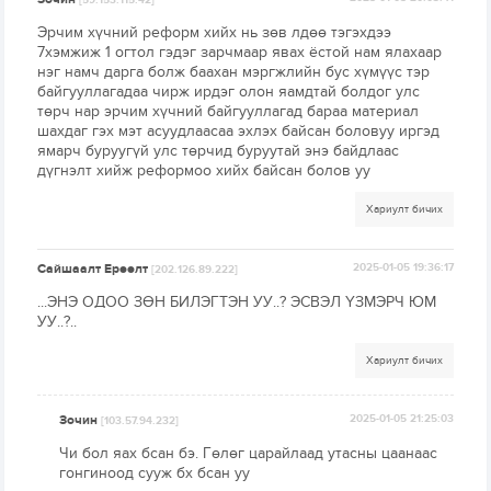
[59.153.115.42]
Эрчим хүчний реформ хийх нь зөв лдөө тэгэхдээ
7хэмжиж 1 огтол гэдэг зарчмаар явах ёстой нам ялахаар
нэг намч дарга болж баахан мэргжлийн бус хүмүүс тэр
байгууллагадаа чирж ирдэг олон яамдтай болдог улс
төрч нар эрчим хүчний байгууллагад бараа материал
шахдаг гэх мэт асуудлаасаа эхлэх байсан боловуу иргэд
ямарч буруугүй улс төрчид буруутай энэ байдлаас
дүгнэлт хийж реформоо хийх байсан болов уу
Хариулт бичих
Сайшаалт Ерөөлт
2025-01-05 19:36:17
[202.126.89.222]
...ЭНЭ ОДОО ЗӨН БИЛЭГТЭН УУ..? ЭСВЭЛ ҮЗМЭРЧ ЮМ
УУ..?..
Хариулт бичих
Зочин
2025-01-05 21:25:03
[103.57.94.232]
Чи бол яах бсан бэ. Гөлөг царайлаад утасны цаанаас
гонгиноод сууж бх бсан уу