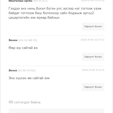
Монголын иргэн
2025-01-05 12:51:25
[103.10.21.3]
Гэхдээ энэ чинь бүхэл бүтэн улс зүгээр нэг тоглож үзэж
байдаг тоглоом биш болохоор сайн боджыж эргүү2
цэцэрлэгийн юм яриад байхын
Хариулт бичих
Зочин
2025-01-05 12:37:32
[202.55.188.119]
Өөр юу сайтай вэ
Хариулт бичих
Зочих
2025-01-05 11:21:15
[66.181.177.155]
Энэ хүүхэн ам сайтай юм
Хариулт бичих
45
сэтгэгдэл байна