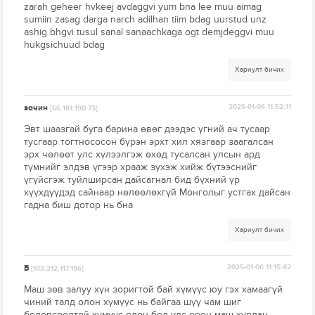
zarah geheer hvkeej avdaggvi yum bna lee muu aimag
sumiin zasag darga narch adilhan tiim bdag uurstud unz
ashig bhgvi tusul sanal sanaachkaga ogt demjdeggvi muu
hukgsichuud bdag
Хариулт бичих
зочин
2025-01-06 11:52:11
[66.181.190.73]
Эвт шаазгай буга барина өвөг дээдэс үгний ач тусаар
тусгаар тогтнососон бүрэн эрхт хил хязгаар заагалсан
эрх чөлөөт улс хүлээлгэж өхөд тусалсан улсын ард
түмнийг элдэв үгээр храаж зүхэж хийж бүтээснийг
үгүйсгэж туйлширсан дайсагнал бид бүхний үр
хүүхдүүдэд сайнаар нөлөөлөхгүй Монголыг устгах дайсан
гадна биш дотор нь бна
Хариулт бичих
Б
2025-01-06 11:15:42
[103.212.117.196]
Маш зөв залуу хүн зоригтой бай хүмүүс юу гэх хамаагүй
чиний талд олон хүмүүс нь байгаа шүү чам шиг
боловсролтой хүмүүс олон бол улс орон маш хурдан