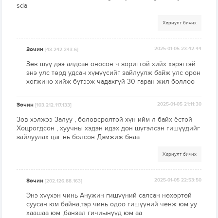
sda
Хариулт бичих
Зочин
2025-01-05 23:42:44
[43.242.243.6]
Зөв шүү дээ алдсан оносон ч зоригтой хийх хэрэгтэй
энэ улс төрд удсан хүмүүсийг зайлуулж байж улс орон
хөгжинө хийж бүтээж чадахгүй 30 гаран жил боллоо
Зочин
2025-01-05 21:11:30
[103.212.117.133]
Зөв хэлжээ Залуу , боловсролтой хүн ийм л байх ёстой
Хоцрогдсон , хуучны хэдэн идэх дон шүгэлсэн гишүүдийг
зайлуулах цаг нь болсон Дэмжиж бнаа
Хариулт бичих
Зочин
2025-01-05 22:53:50
[202.126.88.163]
Энэ хүүхэн чинь Анужин гишүүний салсан нөхөртөй
суусан юм байна,тэр чинь одоо гишүүний ченж юм уу
хаашаа юм ,банзал гичиынүүд юм аа