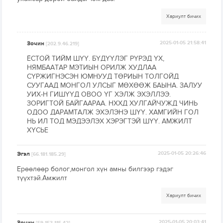
Хариулт бичих
Зочин
2025-01-05 21:58:41
[202.9.46.219]
ЁСТОЙ ТИЙМ ШҮҮ. БҮДҮҮЛЭГ РҮРЭД ҮХ,
НЯМБААТАР МЭТИЫН ОРИЛЖ ХУДЛАА
СҮРЖИГНЭСЭН ЮМНУУД ТӨРИЫН ТОЛГОЙД
СУУГААД МОНГОЛ УЛСЫГ МӨХӨӨЖ БАЫНА. ЗАЛУУ
УИХ-Н ГИШҮҮД ОВОО ҮГ ХЭЛЖ ЭХЭЛЛЭЭ.
ЗОРИГТОЙ БАЙГААРАА. НХХД ХУЛГАЙЧУЖД ЧИНЬ
ОДОО ДАРАМТАЛЖ ЭХЭЛЭНЭ ШҮҮ. ХАМГИЙН ГОЛ
НЬ ИЛ ТОД МЭДЭЭЛЭХ ХЭРЭГТЭЙ ШҮҮ. АМЖИЛТ
ХҮСЬЕ
Эгэл
2025-01-05 20:26:46
[66.181.185.29]
Eрөөлөөр болог,монгол хүн амны билгээр гэдэг
түүхтэй.Амжилт
Хариулт бичих
Зочин
2025-01-05 20:03:41