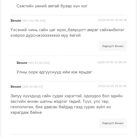
Сэжгийн үмхий амтай бузар хүн хог
Зочин
2025-01-05 15:06:18
[103.212.116.214]
Үхсэний чинь сайн цаг ирэх,,баярцогт амраг сайханбилэг
хоёроо дурсчжэээээээээ муу яагий
Хариулт бичих
Зочин
2025-01-05 21:28:35
[103.57.94.232]
Улны оорк адгууснууд ийм юм ярьдаг
Зочин
2025-01-05 14:15:40
[203.91.115.37]
Залуу хүүхдүүд сайн судах хэрэгтэй, одоодоо бол эдийн
засгийн анхан шатны мэдлэг төдий, Түүх, улс төр,
геополитек, бие даасан байдад гээд сурах зүйл их
харагдаж байна
Хариулт бичих