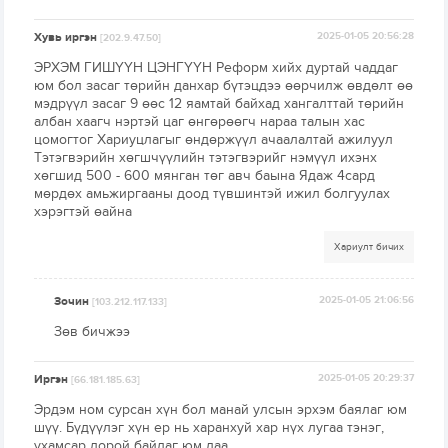
Хувь иргэн
2025-01-05 20:56:28
[202.9.47.50]
ЭРХЭМ ГИШҮҮН ЦЭНГҮҮН Реформ хийх дуртай чаддаг
юм бол засаг төрийн данхар бүтэцдээ өөрчилж өвдөлт өө
мэдрүүл засаг 9 өөс 12 яамтай байхад хангалттай төрийн
албан хаагч нэртэй цаг өнгөрөөгч нараа талын хас
цомогтог Хариуцлагыг өндөржүүл ачаалалтай ажилуул
Тэтэгвэрийн хөгшчүүлийн тэтэгвэрийг нэмүүл ихэнх
хөгшид 500 - 600 мянган төг авч баына Ядаж 4сард
мөрдөх амьжиргааны доод түвшинтэй ижил болгуулах
хэрэгтэй өайна
Хариулт бичих
Зочин
2025-01-05 21:06:56
[103.212.117.133]
Зөв бичжээ
Иргэн
2025-01-05 20:29:37
[66.181.185.63]
Эрдэм ном сурсан хүн бол манай улсын эрхэм баялаг юм
шүү. Бүдүүлэг хүн ер нь харанхуй хар нүх лугаа тэнэг,
ухамсар дорой байдаг юм даа.