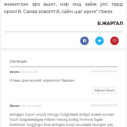
жижигхэн эрх ашиг, нэр хүнд хайж улс төрд
ороогүй. Санаа зоволтгүй, сайн цаг ирнэ" гэжээ.
Б.ЖАРГАЛ
Сэтгэгдэл
зочин
2025-01-08 17:04:57
[202.9.40.19]
Улаан дэнлүүний хороолол бариач
Хариулт бичих
Зочин
2025-01-06 21:51:38
[122.201.31.145]
ashiggvi tusuv oruulj mungu hulgsilaad avilgsl avaad sursan
huuli tsagdaataigaa niilsen heseg bvleg hvmvvs bgaa
bolohoor hugjihgvi bna ashigtsi tusul oruulaad mungiin yas