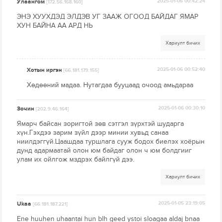
Улаангом
2025-01-06 00:42:24
[172.56.168.160]
ЭНЭ ХУУХДЭД ЭЛДЭВ УГ ЗААЖ ОГООД БАЙДАГ ЯМАР
ХУН БАЙНА АА АРД НЬ
Хариулт бичих
Хотын иргэн
2025-01-06 00:52:40
[66.181.179.155]
Хөдөөний мадаа. Нутагдаа бууцаад очоод амьдараа
Зочин
2025-01-06 00:30:10
[202.9.46.164]
Ямарч байсан зоригтой зөв сэтгэл зүрхтэй шударга
хүн.Гэхдээ зарим зүйл дээр минии хувьд санаа
ниилдэггүй.Цаашдаа туршлага сууж бодох биелэх хоёрын
дунд адармаатай олон юм байдаг олон ч юм болдгииг
улам их ойлгож мздрэх байлгүй дээ.
Хариулт бичих
Ukaa
2025-01-05 23:19:05
[66.181.187.221]
Ene huuhen uhaantai hun blh geed ystoi sloagaa aldaj bnaa