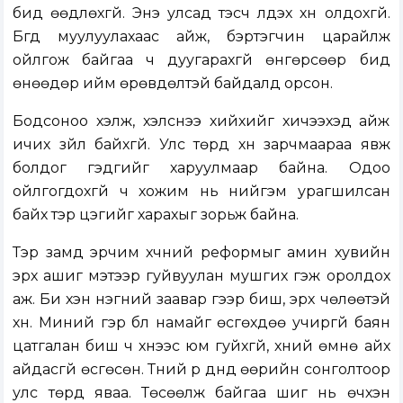
бид өөдлөхгүй. Энэ улсад тэсч үлдэх хүн олдохгүй.
Бүгд муулуулахаас айж, бэртэгчин царайлж
ойлгож байгаа ч дуугарахгүй өнгөрсөөр бид
өнөөдөр ийм өрөвдөлтэй байдалд орсон.
Бодсоноо хэлж, хэлснээ хийхийг хичээхэд айж
ичих зүйл байхгүй. Улс төрд хүн зарчмаараа явж
болдог гэдгийг харуулмаар байна. Одоо
ойлгогдохгүй ч хожим нь нийгэм урагшилсан
байх тэр цэгийг харахыг зорьж байна.
Тэр замд эрчим хүчний реформыг амин хувийн
эрх ашиг мэтээр гуйвуулан мушгих гэж оролдох
аж. Би хэн нэгний заавар үгээр биш, эрх чөлөөтэй
хүн. Миний гэр бүл намайг өсгөхдөө учиргүй баян
цатгалан биш ч хүнээс юм гуйхгүй, хүний өмнө айх
айдасгүй өсгөсөн. Түүний үр дүнд өөрийн сонголтоор
улс төрд яваа. Төсөөлж байгаа шиг нь өчүүхэн