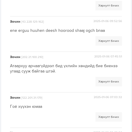
Хариулт бичих
Зочин
2025-01-06 09:52:56
[43.228.129.162]
ene erguu huuhen deesh hoorood shaaj ogch bnaa
Хариулт бичих
Зочин
2025-01-06 07:45:51
[202.21.100.210]
Атаархуу арчаагүйдээл бид үхлийн хөндийд бие биенээ
утаад сууж байгаа штэй.
Хариулт бичих
Зочин
2025-01-06 07:03:32
[122.201.31.179]
Гоё хүүхэн юмаа
Хариулт бичих