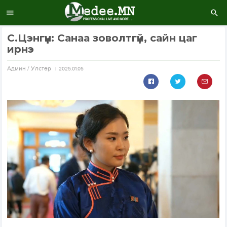
С.Цэнгүүн: Санаа зоволтгүй, сайн цаг
ирнэ
Aдмин / Улстөр
2025.01.05