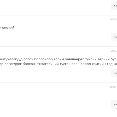
Ха
2025-
r sesion?
Ха
2025-
айгууллагууд олгох болсоноор зарим зөвшөөрөл тухайн төрийн бус
р олгогддог болсон. Үнэлгээчний тусгай зөвшөөрөл хамгийн тод ж
Ха
2025-
Ха