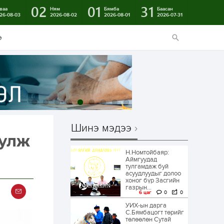
02
01
31
ваа
Ням
Бямба
Баасан
26-08-03
2026-08-02
2026-08-01
2026-07-31
э
Шинэ мэдээ
уулж
Н.Номтойбаяр:
Аймгуудад
тулгамдаж буй
асуудлуудыг долоо
хоног бүр Засгийн
газрын...
6 цаг
0
0
УИХ-ын дарга
С.Бямбацогт төрийг
төлөөлөн Сутай