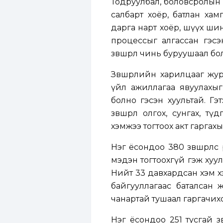
Тодруулбал, боловсролын с
салбарт хоёр, батлан хам
дарга нарт хоёр, шүүх шин
процессыг алгассан гэсэ
зөвшөөрөл чинь буруушаал б
Зөвшөөрлийн харилцааг жу
үйл ажиллагаа явуулахыг 
болно гэсэн хуультай. Гэтэ
зөвшөөрөл олгох, сунгах, 
хэмжээ тогтоох акт гаргахы
Нэг ёсондоо 380 зөвшөөрлөө
мэдэн тогтоохгүй гэж хуу
Нийт 33 давхардсан хэм х
байгууллагаас баталсан ж
чанартай тушаал гаргачихс
Нэг ёсондоо 251 тусгай зөв