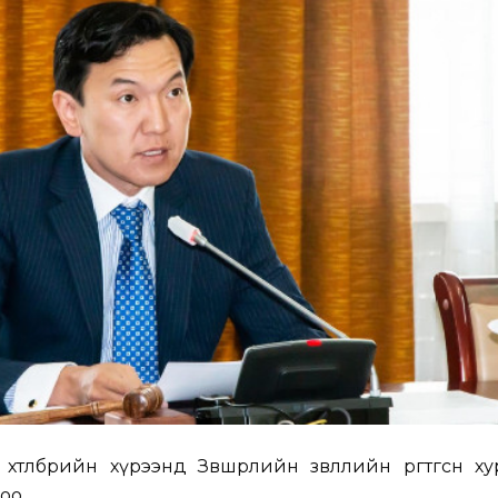
төлбөрийн хүрээнд Зөвшөөрлийн зөвлөлийн өргөтгөсөн х
оо.