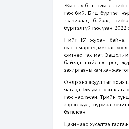
Жишээлбэл, нийслэлийн н
гэж бий. Бид бүртгэл нэрт
заачихаад байхад нийс
бүртгэлгүй гэж үзэн, 2022 
Нийт 151 журам байна. 
супермаркет, мухлаг, хоол
фитнес гэх мэт. Зөвшөөрли
байхад нийслэл өөрсдөө 
захиргааны хэм хэмжээ тог
Өнөөдөр энэ асуудлыг ярих ц
яагаад 145 үйл ажиллагаа
гэж нэрлэсэн. Төрийн хүн
хэрэгжүүл, журмаа хүчинг
баталсан.
Цахимаар хүсэлтээ гаргаж