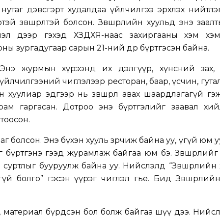
утаг дэвсгэрт худалдаа үйлчилгээ эрхлэх нийтлэ
эй зөвшөөрөлтэй болсон. Зөвшөөрлийн хуульд энэ заалт
лэл дээр гэхэд ХЗДХЯ-наас захиргааны хэм хэ
оны зургадугаар сарын 21-ний өдөр бүртгэсэн байна.
Энэ журмын хүрээнд их дэлгүүр, хүнсний зах, а
 үйлчилгээний чиглэлээр ресторан, баар, үсчин, гутал
йн хуулиар эдгээр нь зөвшөөрөл авах шаардлагагүй гэ
журам гаргасан. Дотроо энэ бүртгэлийг заавал хи
тоосон.
аг болсон. Энэ бүхэн хууль зөрчиж байна уу, үгүй юм у
г бүртгэнэ гээд журамлаж байгаа юм бэ. Зөвшөөрлийг
д суртлыг бууруулж байна уу. Нийслэлд “Зөвшөөрлийн
үй болго” гэсэн үүрэг чиглэл өгье. Бид Зөвшөөрлий
, материал бүрдсэн бол болж байгаа шүү дээ. Нийс