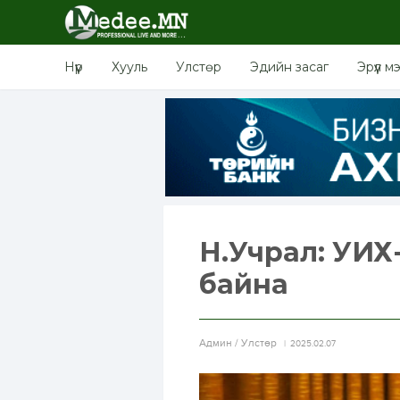
Нүүр
Хууль
Улстөр
Эдийн засаг
Эрүүл м
Н.Учрал: УИХ
байна
Aдмин / Улстөр
2025.02.07