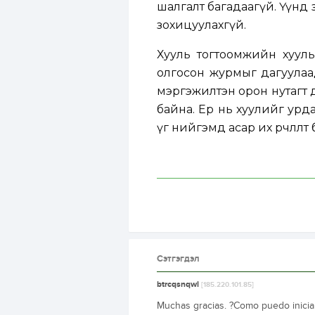
шалгалт багадаагүй. Үүнд з
зохицуулахгүй.
Хууль тогтоомжийн хуульд ө
олгосон журмыг дагуулаа
мэргэжилтэн орон нутагт 
байна. Ер нь хуулийг урд
үг нийгэмд асар их өөрчлөл
Сэтгэгдэл
btrcqsnqwl
[185.220.101.85]
Muchas gracias. ?Como puedo inicia