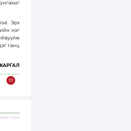
хэрэгжилт,
сунгахыг
амлалтаас илүү
бодит үр дүн чухал
2 өдөр
0
0
лъё. Эрх
Неймар зодог тайлах
эсэхээ 12 дугаар сард
гийн нэг
шийднэ
гуйвуулж
дэг ганц
2 өдөр
0
3
Нийслэлийн 30
дугаар сургуулийг 10
дугаар сарын 1-нд
ЖАРГАЛ
ашиглалтад оруулна
2 өдөр
0
0
Морингийн давааны
замаас “Барилгын
хатуу хог хаягдал
дахин боловсруулах
үйлдвэр” хүртэлх 1.5...
2 өдөр
0
0
COP17 хурлын үеэр 5
04-04 11:20:41
дүүргийн 73
цэцэрлэг, 60
сургуульд