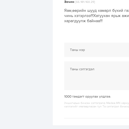
Зочин
[66.181.160.29]
Яам,өөрийн шууд хамарл бүхий г
чинь хэтэрлээ!!!Хатуухан ярьж аж
харагдуулж байнаа!!!
1000
тэмдэгт оруулах үлдлээ.
Уншигчдын бичсэн сэтгэгдэлд Medee.MN хариуц
хэллэгийг хязгаарласан тул Та сэтгэгдэл бичих