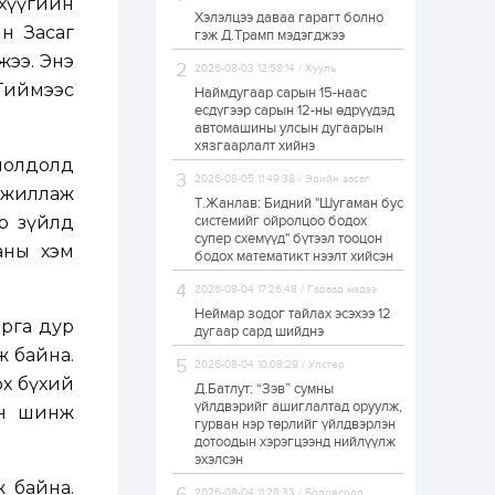
нхүүгийн
Хэлэлцээ даваа гарагт болно
ЗГ: Автобензин,
йн Засаг
гэж Д.Трамп мэдэгджээ
дизель түлшний
онцгой албан
жээ. Энэ
татварыг тэглэлээ
2026-08-03 12:58:14 / Хууль
Тиймээс
Наймдугаар сарын 15-наас
есдүгээр сарын 12-ны өдрүүдэд
1 өдөр
2
0
автомашины улсын дугаарын
З.Мэндсайхан:
хязгаарлалт хийнэ
Хүнсний нөөцийг
хиолдолд
бэлтгэх агуулах,
2026-08-05 11:49:38 / Эдийн засаг
зоорь бэлтгэх ААН-
 ажиллаж
үүдэд хөнгөлөлттэй
Т.Жанлав: Бидний "Шугаман бус
зээл олгоно
ар зүйлд
системийг ойролцоо бодох
1 өдөр
1
0
супер схемүүд" бүтээл тооцон
ааны хэм
бодох математикт нээлт хийсэн
Европ дахь
монголчуудын
соёлын наадам
2026-08-04 17:26:48 / Гадаад мэдээ
боллоо
Неймар зодог тайлах эсэхээ 12
арга дур
дугаар сард шийднэ
1 өдөр
2
0
ж байна.
2026-08-04 10:08:29 / Улстөр
Өнгөрсөн сард
рх бүхий
Д.Батлут: “Зэв” сумны
1,439.2 кг үнэт
металл худалдан
үйлдвэрийг ашиглалтад оруулж,
ийн шинж
авчээ
гурван нэр төрлийг үйлдвэрлэн
дотоодын хэрэгцээнд нийлүүлж
эхэлсэн
1 өдөр
0
0
ж байна.
Б.Найдалаа: Энэ
2026-08-04 11:28:33 / Боловсрол