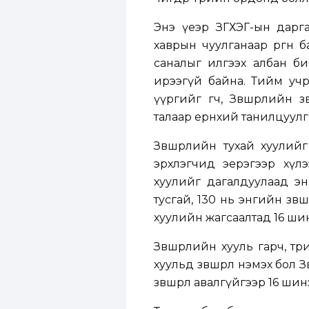
Энэ үеэр ЗГХЭГ-ын дарг
хаврын чуулганаар өргөн б
саналыг илгээх албан би
ирээгүй байна. Тийм учра
үүргийг өгч, Зөвшөөрлийн
талаар ерөнхий танилцуулг
Зөвшөөрлийн тухай хуулий
эрхлэгчид эерэгээр хүлээ
хуулийг дагалдуулаад энг
тусгай, 130 нь энгийн зөв
хуулийн жагсаалтад 16 шинэ
Зөвшөөрлийн хууль гарч, тө
хуульд зөвшөөрөл нэмэх бол 
зөвшөөрөл авалгүйгээр 16 шин