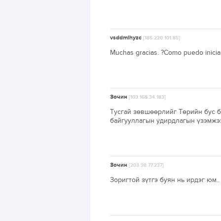
vsddmlhyzc
[185.220.101.85]
Muchas gracias. ?Como puedo inicia
Зочин
[103.168.34.183]
Тусгай зөвшөөрлийг Төрийн бус б
байгууллагын удирдлагын үзэмжээ
Зочин
[203.98.77.237]
Зоригтой зүтгэ буян нь ирдэг юм..