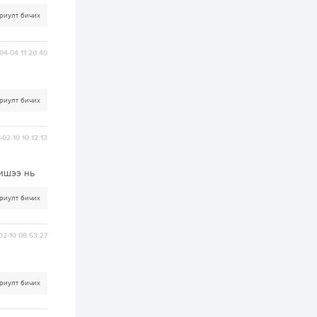
зохицуулалт хийнэ
риулт бичих
2 өдөр
0
0
Б.Идэржавхлан:
Математик бол
04-04 11:20:40
амьдралд тулгарах
бүх арга ухааны
суурь ойлголт
2 өдөр
1
0
риулт бичих
Бэлчээрийн 55 хувьд
ургамлын ургалт
сайн байна
02-10 10:12:13
2 өдөр
0
0
ишээ нь
Наймдугаар сард
олгох нийгмийн
риулт бичих
халамжийн тэтгэвэр,
тэтгэмж, хөнгөлөлт,
тусламжийн хуваарь
02-10 08:53:27
2 өдөр
0
0
Наймдугаар сард
270 мянга гаруй
тонн шатахуун
риулт бичих
импортлохоор
баталгаажуулжээ