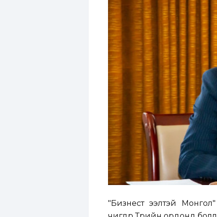
"Бизнест ээлтэй Монгол" хө
өчигдөр Төрийн ордонд болл