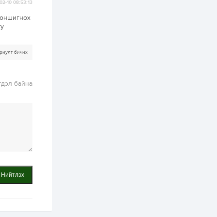
02-10 08:53:13
2 өдөр
0
0
АНУ 50 гаруй улсын
гоншигнох
иргэдэд хамаарах
уу
визийн барьцаа
төлбөрийг 20 мянган
ам.доллар болгон
нэмэгдүүлжээ
риулт бичих
2 өдөр
1
0
Д.Батлут: “Зэв”
сумны үйлдвэрийг
ашиглалтад оруулж,
гдэл байна
гурван нэр төрлийг
үйлдвэрлэн
дотоодын...
2 өдөр
3
1
Согтуугаар тээврийн
хэрэгсэл жолоодож
явсан 71 этгээдийг
илрүүлжээ
3 өдөр
0
0
Хэлэлцээ даваа
Нийтлэх
гарагт болно гэж
Д.Трамп мэдэгджээ
3 өдөр
1
0