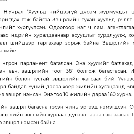
а Н.Учрал “Хуульд нийцээгүй дүрэм журмуудыг ц
аригдах гэж байгаа Зөвшөөрлийн тухай хуульд өөрчлөлт
чгийг хүргүүлсэн. Одоогоор нэг ч яам, агентлага
ас өнөөдрийн хуралдаанаар асуудлыг хурдлуулж, х
 зөвлөл шийдвэр гаргахаар зорьж байна. Зөвшөөрлийн
а хийе.
г өнгөрсөн парламент баталсан. Энэ хуулийг батлаха
н авч, зөвшөөрлийн тоог 381 болгож багасгасан. 
ийн болон тусгай зөвшөөрлийн жагсаал бий. Үүнээ
шөөрөл байдаг. Үүний дараа хоёр жилийн хугацаанд Зөв
 зөвшөөрөл нэмсэн. Энэ тоо 10 жилийн дараа 160 хүрнэ.
рийн зөвшөөрөл багасна гэсэн чинь эргээд нэмэгдсэн. 
Зөвшөөрлийн зөвлөлийн хурлаас дүгнэлт авна гэж заасан. 
э зөвшөөрөл нэмсэн байна.