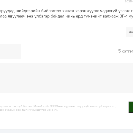
2025-
азруудад шийдвэрийн биёлэлтээ хянаж хэрэнжүүлж чадахгүй үглэж 
илаа явуулаач энэ үлбэгэр байдал чинь ард түмэнийг залхааж ЗГ-г м
Ха
5
сэтгэ
лага хүлээхгүй болно. Манай сайт ХХЗХ-ны журмын дагуу зүй зохисгүй зарим үг,
дээ бусдын эрх ашгийг хүндэтгэн үзнэ үү.