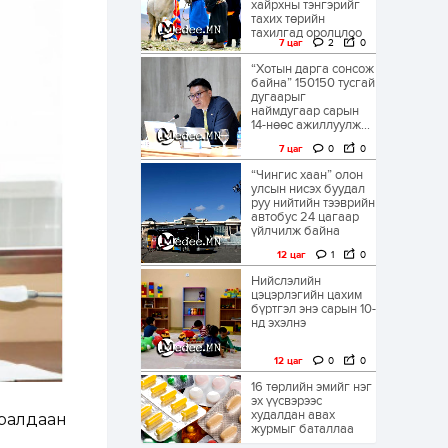
хайрхны тэнгэрийг
тахих төрийн
тахилгад оролцлоо
7 цаг
2
0
“Хотын дарга сонсож
байна” 150150 тусгай
дугаарыг
наймдугаар сарын
14-нөөс ажиллуулж...
7 цаг
0
0
“Чингис хаан” олон
улсын нисэх буудал
руу нийтийн тээврийн
автобус 24 цагаар
үйлчилж байна
12 цаг
1
0
Нийслэлийн
цэцэрлэгийн цахим
бүртгэл энэ сарын 10-
нд эхэлнэ
12 цаг
0
0
16 төрлийн эмийг нэг
эх үүсвэрээс
худалдан авах
уралдаан
журмыг баталлаа