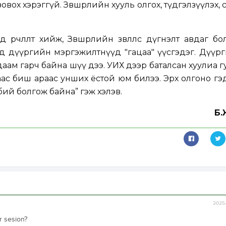
овох хэрэггүй. Зөвшөөрлийн хууль олгох, түдгэлзүүлэх, 
өрчлөлт хийж, Зөвшөөрлийн зөвлөлөөс дүгнэлт авдаг бо
д дүүргийн мэргэжилтнүүд "гацаа" үүсгэдэг. Дүүр
даам гарч байна шүү дээ. УИХ дээр баталсан хуулиа 
аас биш араас унших ёстой юм билээ. Эрх олгоно гэ
т бий болгож байна” гэж хэлэв.
Б.
2025-
r sesion?