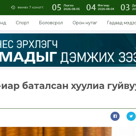
05
04
03
Лхагва
Мягмар
Да
өмнөх 7 хоногт:
2026-08-05
2026-08-04
20
энд
Спорт
Боловсрол
Орон нутаг
Гадаад мэдэ
-иар баталсан хуулиа гуйв