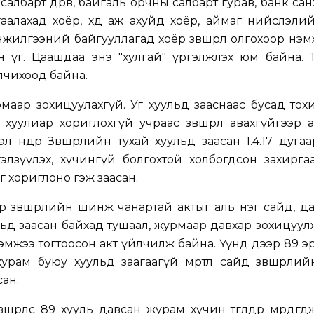
албарт дөрөв, байгаль орчны салбарт гурав, банк са
гаалахад хоёр, хөдөө аж ахуйд хоёр, аймаг нийслэли
жилгээний байгууллагад хоёр зөвшөөрөл олгохоор нэм
н үг. Цаашдаа энэ "хулгай" үргэлжлэх юм байна. 
олчихоод байна.
рмаар зохицуулахгүй. Уг хуульд зааснаас бусад то
хуулиар хориглохгүй учраас зөвшөөрөл авахгүйгээр
л өнөөдөр Зөвшөөрлийн тухай хуульд заасан 1.4.17 дуга
түдгэлзүүлэх, хүчингүй болгохтой холбогдсон захирг
г хориглоно гэж заасан.
с өөр зөвшөөрлийн шинж чанартай актыг аль нэг сайд, д
льд заасан байхад тушаал, журмаар давхар зохицуул
эмжээ тогтоосон акт үйлчилж байна. Үүнд дээр 89 э
урам буюу хуульд заагаагүй мөртлөө сайд зөвшөөрл
ан.
шөөрлөөс 89 хууль давсан журам хүчин төгөлдөр мөрдөгдө