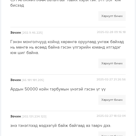
бисээд
Хариулт бичих
Зочин
2025-02-28 09:16:18
[202.9.46.225]
Гэнэн монголчууд койнд хөрөнгө оруулаад унтаж байхад
нь мөнгө нь өсөөд байна гэсэн үлгэрийн юманд итгэдэг
юм шиг байна.
Хариулт бичих
Зочин
2025-02-27 21:26:56
[66.181.181.205]
Ардын 50000 койн тэрбумын үнэтэй гэсэн үг үү
Хариулт бичих
Зочин
2025-02-27 18:02:04
[202.131.234.123]
энэ тэнэглээд мэдээгүй байж байгаад аз таарч дээ.