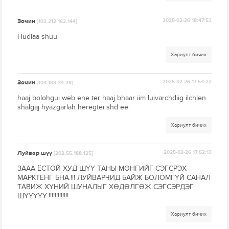
Зочин
2025-02-26 18:47:53
[103.212.162.144]
Hudlaa shuu
Хариулт бичих
Зочин
2025-02-26 17:54:22
[103.168.34.28]
haaj bolohgui web ene ter haaj bhaar iim luivarchdiig ilchlen
shalgaj hyazgarlah heregtei shd ee.
Хариулт бичих
Луйвар шүү
2025-02-26 17:52:13
[202.55.188.125]
ЗААА ЁСТОЙ ХУД ШҮҮ ТАНЫ МӨНГИЙГ СЭГСРЭХ
МАРКТЕНГ БНА.!!! ЛУЙВАРЧИД БАЙЖ БОЛОМГҮЙ САНАЛ
ТАВИЖ ХҮНИЙ ШУНАЛЫГ ХӨДӨЛГӨЖ СЭГСЭРДЭГ
ШҮҮҮҮҮ.!!!!!!!!!!!!!
Хариулт бичих