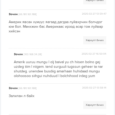
Хариулт бичих
Зочин
2025-02-27 13:59:47
[66.181.161.188]
Америк явсан хүмүүс яагаад дагдаа луйвхрчин болчдог
юм бол. Мөнхжин бас Америкаас ирээд асар том луйвар
хийсэн
Хариулт бичих
Зочин
2025-02-27 16:50:04
[103.168.34.28]
Amerik uuruu mungu l olj baival yu ch hiisen bolno gej
uzdeg tiim l niigem. tend surguuli tugssun geheer ta nar
shutdeg. unendee busdiig amarhaan huhidaad mungu
olohoosoo siihgui nuhduud l bolchihood irdeg yum
Зочин
2025-02-27 13:58:14
[66.181.161.188]
Залилан л байх
Хариулт бичих