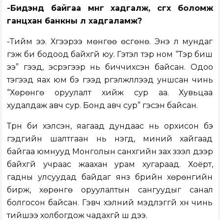
-Бидэнд байгаа мөнгөө хадгалж, өсгөх боломж
ганцхан банкны л хадгаламж?
-Тийм ээ. Хүүгээрээ мөнгөө өсгөнө. Энэ л мундаг
гэж би бодоод байхгүй юу. Гэтэл тэр ном “Тэр биш
ээ” гээд, эсрэгээр нь биччихсэн байсан. Одоо
тэгээд яах юм бэ гээд үргэлжлүүлээд уншсан чинь
“Хөрөнгө оруулалт хийж сур аа. Хувьцаа
худалдаж авч сур. Бонд авч сур” гэсэн байсан.
Түрүүн би хэлсэн, яагаад дундаас нь орхисон бэ
гэдгийн шалтгаан нь нэгд, миний хайгаад
байгаа юмнууд Монголын санхүүгийн зах зээл дээр
байхгүй учраас жаахан урам хугараад. Хоёрт,
гадны улсуудад байдаг янз бүрийн хөрөнгийн
бирж, хөрөнгө оруулалтын сангуудыг санал
болгосон байсан. Гэвч хэлний мэдлэггүй хүн чинь
тийшээ холбогдож чадахгүй шүү дээ.