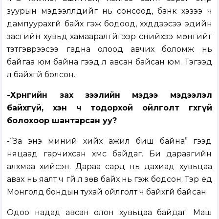
зуурын мэдээллүүдийг нь сонсоод, банк хэзээ ч
дампуурахгүй байх гэж бодоод, хүүхдүүдээсээ эдийн
засгийн хувьд хамааралгүйгээр сүүнийхээ мөнгийг
тэтгэврээсээ гадна олоод авчих боломж нь
байгаа юм байна гээд л авсан байсан юм. Тэгээд
л байхгүй болсон.
-Хөрөнгийн зах зээлийн мэдээ мэдээлэл
байхгүй, хэн ч тодорхой ойлголт өгөхгүй
болохоор шантарсан уу?
-“За энэ миний хийх ажил биш байна” гээд
няцаад гарчихсан хүмүүс байдаг. Би дараагийн
алхмаа хийсэн. Дараа сард нь дахиад хувьцаа
авах нь яалт ч үгүй л зөв байх нь гэж бодсон. Тэр үед
Монголд бондын тухай ойлголт ч байхгүй байсан.
Одоо надад авсан олон хувьцаа байдаг. Маш