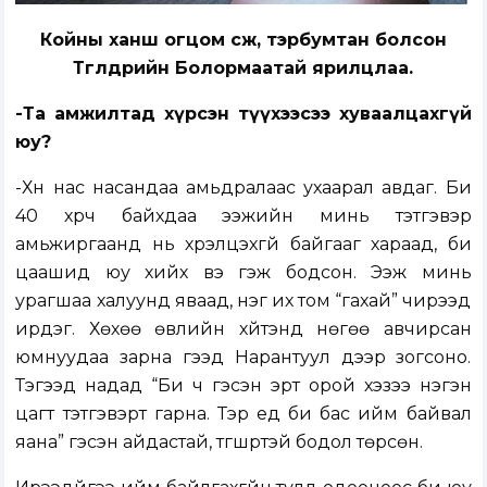
Койны ханш огцом өсөж, тэрбумтан болсон
Төгөлдөрийн Болормаатай ярилцлаа.
-Та амжилтад хүрсэн түүхээсээ хуваалцахгүй
юу?
-Хүн нас насандаа амьдралаас ухаарал авдаг. Би
40 хүрч байхдаа ээжийн минь тэтгэвэр
амьжиргаанд нь хүрэлцэхгүй байгааг хараад, би
цаашид юу хийх вэ гэж бодсон. Ээж минь
урагшаа халуунд яваад, нэг их том “гахай” чирээд
ирдэг. Хөхөө өвлийн хүйтэнд нөгөө авчирсан
юмнуудаа зарна гээд Нарантуул дээр зогсоно.
Тэгээд надад “Би ч гэсэн эрт орой хэзээ нэгэн
цагт тэтгэвэрт гарна. Тэр үед би бас ийм байвал
яана” гэсэн айдастай, түгшүүртэй бодол төрсөн.