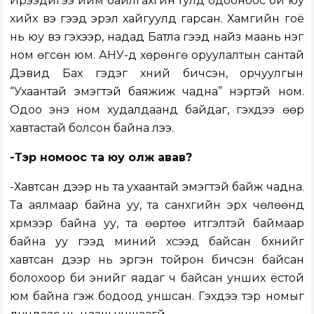
Ирээдүйгээ ийм байлгахгүйн тулд одооноос би юу
хийх вэ гээд эрэл хайгуулд гарсан. Хамгийн гоё
нь юу вэ гэхээр, надад Батла гээд найз маань нэг
ном өгсөн юм. АНУ-д хөрөнгө оруулалтын сантай
Дэвид Бах гэдэг хүний бичсэн, орчуулгын
“Ухаантай эмэгтэй баяжиж чадна” нэртэй ном.
Одоо энэ ном худалдаанд байдаг, гэхдээ өөр
хавтастай болсон байна лээ.
-Тэр номоос та юу олж авав?
-Хавтсан дээр нь та ухаантай эмэгтэй байж чадна.
Та аялмаар байна уу, та санхүүгийн эрх чөлөөнд
хүрмээр байна уу, та өөртөө итгэлтэй баймаар
байна уу гээд миний хүсээд байсан бүхнийг
хавтсан дээр нь эргэн тойрон бичсэн байсан
болохоор би энийг яадаг ч байсан унших ёстой
юм байна гэж бодоод уншсан. Гэхдээ тэр номыг