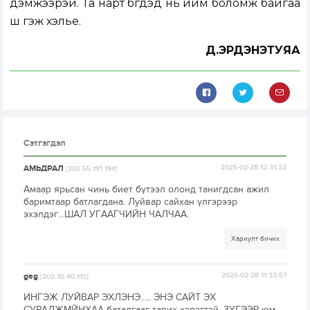
дэмжээрэй. Та нарт бүгдэд нь ийм боломж байгаа
шүү гэж хэлье.
Д.ЭРДЭНЭТУЯА
Сэтгэгдэл
АМЬДРАЛ
2025-02-28 12:31:22
[202.55.191.194]
Амаар ярьсан чинь биет бүтээл олонд танигдсан ажил
баримтаар батлагдана. Луйвар сайхан үлгэрээр
эхэлдэг...ШАЛ УГААГЧИЙН ЧАЛЧАА.
Хариулт бичих
geg
2025-02-28 11:33:57
[202.70.40.115]
ИНГЭЖ ЛУЙВАР ЭХЛЭНЭ..... ЭНЭ САЙТ ЭХ
СУРАЛЖМЙНХАА баталгааг тавих хэрэгтэй. ЗҮГЭЭР юм