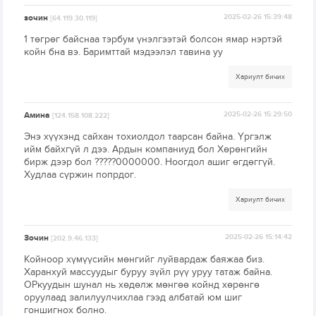
зочин
2025-02-26 15:39:48
[64.119.30.119]
1 төгрөг байснаа тэрбум үнэлгээтэй болсон ямар нэртэй
койн бна вэ. Баримттай мэдээлэл тавина уу
Хариулт бичих
Амина
2025-02-26 15:29:50
[124.158.108.222]
Энэ хүүхэнд сайхан тохиолдол таарсан байна. Үргэлж
ийм байхгүй л дээ. Ардын компаниуд бол Хөрөнгийн
бирж дээр бол ?????0000000. Ноогдол ашиг өгдөггүй.
Худлаа сүржин попрдог.
Хариулт бичих
Зочин
2025-02-26 15:14:42
[202.9.46.133]
Койноор хүмүүсийн мөнгийг луйвардаж баяжаа биз.
Харанхуй массуудыг буруу зүйл рүү уруу татаж байна.
ОРкуудын шунал нь хөдөлж мөнгөө койнд хөрөнгө
оруулаад залилуулчихлаа гээд албатай юм шиг
гоншигнох болно.