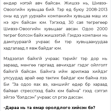
өндөр үнэтэй авч байсан. Жишээ нь, Шивээ-
Овоогийн хувьцаа бий. Тэр үед буюу 2008-2013
оны үед уул уурхайн компанийн хувьцаа маш их
үнэ хүрч байсан юм. Тэгэхэд 30 сая төгрөгөөр
Шивээ-Овоогийн хувьцааг авсан. Одоо 2000
төгрөг болсон байх жишээтэй. Гэхдээ компани нь
дампуураагүй учраас би тэр хувьцаануудаа
хадгалаад л явж байдаг юм.
Мэдээлэл байхгүй учраас тэрийг тэр дор нь
зараад, мөнгөө гаргаад авчихдаг гэдэг ойлголт
байхгүй байсан. Байнга ийм арилжаа хийдэг
улсуудад арай өөр тактик байдаг юм байна лээ.
Би “За одоо яах вэ, ханшийг өдөр бүр хараад
байвал стресстээд байх юм байна” гээд сэтгэл
зүйгээ “бэлдсэн” учраас сүүл рүүгээ дассан.
-Дараа нь та ямар оролдлого хийсэн бэ?