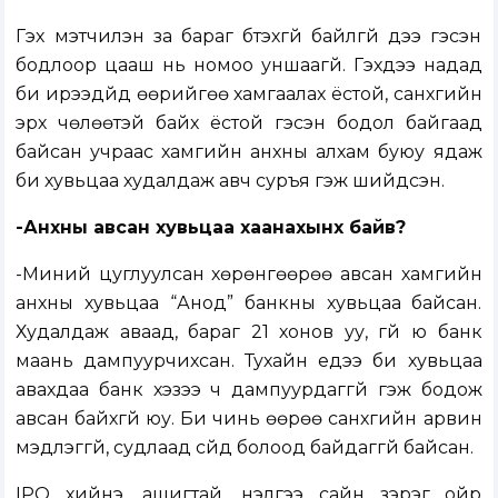
Гэх мэтчилэн за бараг бүтэхгүй байлгүй дээ гэсэн
бодлоор цааш нь номоо уншаагүй. Гэхдээ надад
би ирээдүйд өөрийгөө хамгаалах ёстой, санхүүгийн
эрх чөлөөтэй байх ёстой гэсэн бодол байгаад
байсан учраас хамгийн анхны алхам буюу ядаж
би хувьцаа худалдаж авч суръя гэж шийдсэн.
-Анхны авсан хувьцаа хаанахынх байв?
-Миний цуглуулсан хөрөнгөөрөө авсан хамгийн
анхны хувьцаа “Анод” банкны хувьцаа байсан.
Худалдаж аваад, бараг 21 хонов уу, үгүй юү банк
маань дампуурчихсан. Тухайн үедээ би хувьцаа
авахдаа банк хэзээ ч дампуурдаггүй гэж бодож
авсан байхгүй юу. Би чинь өөрөө санхүүгийн арвин
мэдлэггүй, судлаад сүйд болоод байдаггүй байсан.
IPO хийнэ, ашигтай, үнэлгээ сайн зэрэг ойр