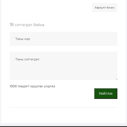
Хариулт бичих
18
сэтгэгдэл байна
1000
тэмдэгт оруулах үлдлээ.
Нийтлэх