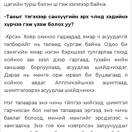
цагийн турш бэлэн шүү гэж хэлмээр байна.
-Таныг тэгэхээр санхүүгийн эрх чөлөөнд хэдийнэ
хүрчээ гэж үзэж болох уу?
-Хүрсэн. Хоёр охиноо гадаадад ямар ч асуудалгүй
төлбөрийг нь төлөөд сургаж байна. Одоо би
санхүүгийн ямар нэгэн бэрхшээл тулгарлаа гэхэд
койноо зах зээл дээр гаргаад, тухайн үеийн
ханшаар борлуулаад, асуудлаа шийдчихдэг.
Дараа нь мөнгө орж ирвэл би буцаагаад л
койноо авдаг. Аппликэйшнээ ашиглаад,
шимтгэлээрээ асуудлаа шийдчихнэ.
Нэг талаараа энэ чинь гүйлгээ хийгээд шимтгэл
гарчихсан бол нөгөө талаараа эргээд энэ чинь
баялаг болоод, миний мөнгийг эрсдэлээс ч
хамгаална. Энэ гоё юм нэвтрүүлсэн залуучуудыг