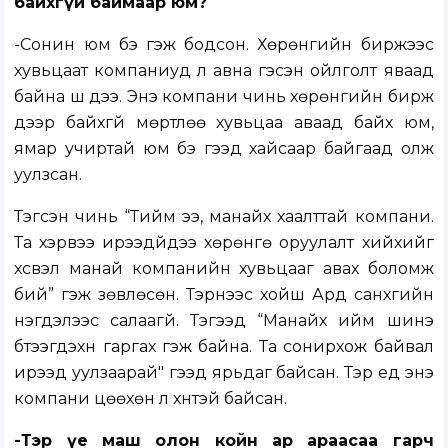
байхгүй баймаар юм?
-Сонин юм бэ гэж бодсон. Хөрөнгийн биржээс
хувьцаат компаниуд л авна гэсэн ойлголт яваад
байна шүү дээ. Энэ компани чинь хөрөнгийн бирж
дээр байхгүй мөртлөө хувьцаа аваад байх юм,
ямар учиртай юм бэ гээд хайсаар байгаад олж
уулзсан.
Тэгсэн чинь “Тийм ээ, манайх хаалттай компани.
Та хэрвээ ирээдүйдээ хөрөнгө оруулалт хийхийг
хүсвэл манай компанийн хувьцааг авах боломж
бий” гэж зөвлөсөн. Тэрнээс хойш Ард санхүүгийн
нэгдэлээс салаагүй. Тэгээд “Манайх ийм шинэ
бүтээгдэхүүн гаргах гэж байна. Та сонирхож байвал
ирээд уулзаарай" гээд ярьдаг байсан. Тэр үед энэ
компани цөөхөн л хүнтэй байсан.
-Тэр үе маш олон койн ар араасаа гарч