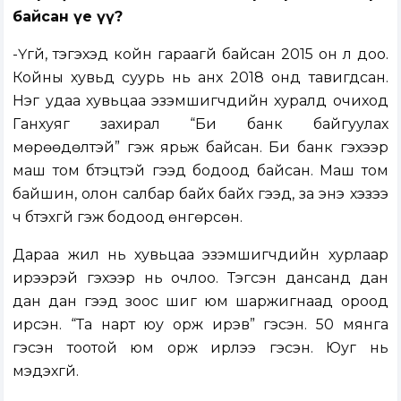
байсан үе үү?
-Үгүй, тэгэхэд койн гараагүй байсан 2015 он л доо.
Койны хувьд суурь нь анх 2018 онд тавигдсан.
Нэг удаа хувьцаа эзэмшигчдийн хуралд очиход
Ганхуяг захирал “Би банк байгуулах
мөрөөдөлтэй” гэж ярьж байсан. Би банк гэхээр
маш том бүтэцтэй гээд бодоод байсан. Маш том
байшин, олон салбар байх байх гээд, за энэ хэзээ
ч бүтэхгүй гэж бодоод өнгөрсөн.
Дараа жил нь хувьцаа эзэмшигчдийн хурлаар
ирээрэй гэхээр нь очлоо. Тэгсэн дансанд дан
дан дан гээд зоос шиг юм шаржигнаад ороод
ирсэн. “Та нарт юу орж ирэв” гэсэн. 50 мянга
гэсэн тоотой юм орж ирлээ гэсэн. Юуг нь
мэдэхгүй.