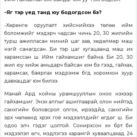
-Яг тэр үед танд юу бодогдсон бэ?
-Хөрөнгө оруулалт хийснийхээ төлөө ийм
боломжийг мэдэрч чадсан чинь 20, 30 жилийн
турш ажилласан миний цаг зав, хөдөлмөр маш
үнэгүй санагдсан. Би тэр цаг хугацаанд маш их
харамссан шүү. Ийм гайхамшиг байна. Би 20, 30
жил юу хийж амьдарч байсан юм бэ гээд, гайхах,
харамсах, баярлах мэдрэмж бүгд хоромхон зуур
давхацдаг юм билээ.
Манай Ард койны урамшууллын оноо үнэхээр
гайхамшиг. Энэхүү аппыг ашиглаарай, олон нийтэд
санхүүгийн боловсрол олгох, ирээдүйд санхүүгийн
эрх чөлөөнд хүрэх гоё мэдээллүүдийг өгдөг шүү. Би
одоо элч гэдэг цолтой. Сонирхсон хүн бүрт би
мэдээлэл өгч, мэдлэгээ харамгүй хуваалцахад 24