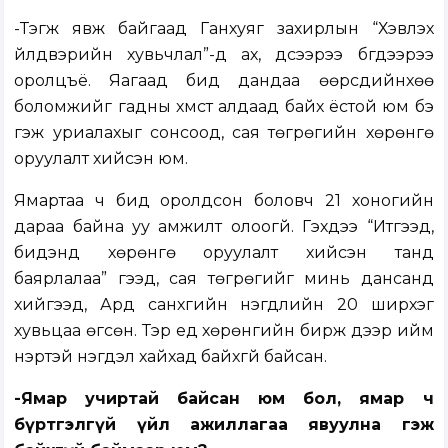
-Тэгж явж байгаад Ганхуяг захирлын “Хэвлэх
үйлдвэрийн хувьчлал”-д ах, дүүсээрээ бүгдээрээ
оролцъё. Яагаад бид дандаа өөрсдийнхөө
боломжийг гадны хүмүүст алдаад байх ёстой юм бэ
гэж уриалахыг сонсоод, сая төгрөгийн хөрөнгө
оруулалт хийсэн юм.
Ямартаа ч бид оролдсон боловч 21 хоногийн
дараа байна уу амжилт олоогүй. Гэхдээ “Итгээд,
бидэнд хөрөнгө оруулалт хийсэн танд
баярлалаа” гээд, сая төгрөгийг минь дансанд
хийгээд, Ард санхүүгийн нэгдлийн 20 ширхэг
хувьцаа өгсөн. Тэр үед хөрөнгийн бирж дээр ийм
нэртэй нэгдэл хайхад байхгүй байсан.
-Ямар учиртай байсан юм бол, ямар ч
бүртгэлгүй үйл ажиллагаа явуулна гэж