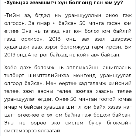
-Хувьцаа эзэмшигч хүн болгонд өгсөн юм уу?
-Тийм ээ, бүгдэд нь урамшууллын оноо гэж
олгосон. За ямар ч байсан 50 мянга гэсэн юм
өглөө. Энэ нь тэгээд нэг юм болох юм байлгүй
гээд орхисон. 2018 онд зах зээл дээрээс
худалдаж авах зэрэг боломжууд гарч ирсэн. Би
2019 онд 4 төгрөг байхад нь койн авч байсан.
Хоёр дахь боломж нь аппликэйшн ашигласны
төлбөрт шимтгэлийнхээ мөнгөнд урамшуулал
олгоод байсан. Мөн өөртөө хадгаламж хийсний
төлөө, зээл авсны төлөө, зээлээ хаасны төлөө
урамшуулал өгдөг. Өнөө 50 мянган тоотой юмаа
ямар ч байсан хувьцаа шиг л юм байх, хэзээ нэг
цагт өгөөжөө өгөх юм байна гэж бодож байсан.
Энэ нь өөрөө эко систем буюу блокчэйн
системээрээ ялгаатай.