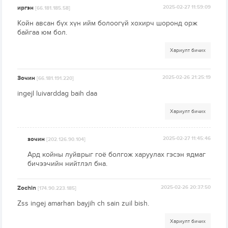
иргэн
2025-02-27 11:59:09
[66.181.185.58]
Койн авсан бүх хүн ийм болоогүй хохирч шоронд орж
байгаа юм бол.
Хариулт бичих
Зочин
2025-02-26 21:25:19
[66.181.191.220]
ingejl luivarddag baih daa
Хариулт бичих
зочин
2025-02-27 11:45:46
[202.126.90.104]
Ард койны луйврыг гоё болгож харуулах гэсэн ядмаг
бичээчийн нийтлэл бна.
Zochin
2025-02-26 20:37:50
[174.90.223.185]
Zss ingej amarhan bayjih ch sain zuil bish.
Хариулт бичих