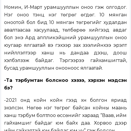
Номин, И-Март урамшууллын оноо гэж олгодог.
Нэг оноо тэнцүү нэг төгрөг өгдөг. 10 мянган
оноотой бол бид 10 мянган төгрөгийг худалдан
авалтаасаа хасуулаад, төлбөрөө хийгээд авдаг
бол энэ Ард аппликэйшний урамшууллын оноо
юугаар ялгаатай вэ гэхээр зах зээлийнхээ эрэлт
нийлүүлэлтээр ханш нь дандаа дээш, доош
хэлбэлзэж байдаг. Тэрүүгээрээ гайхамшигтай,
бусад урамшууллын онооноос ялгаатай.
-Та тэрбумтан болсноо хэзээ, хэрхэн мэдсэн
бэ?
-2021 онд койн койн гээд хүн болгон яриад
эхэлсэн. Нөгөө нэг төгрөг байсан койны маань
ханш тэрбум болтлоо өссөнийг хараад “Ваав, ийм
гайхамшиг байдаг юм байх даа. Хорвоо дээр
ийм гайхалтай юм байдаг юм уу” гэж бодсон.