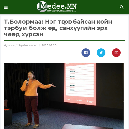
Т.Болормаа: Нэг төгрөг байсан койн
тэрбум болж өсөөд, санхүүгийн эрх
чөлөөнд хүрсэн
Aдмин / Эдийн засаг
2025.02.26