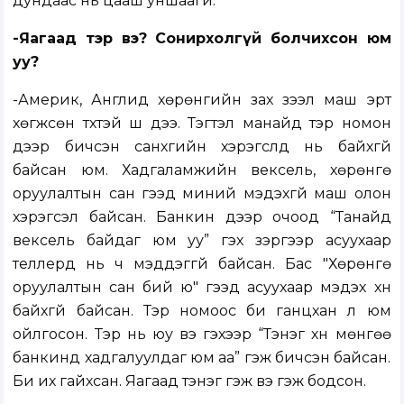
дундаас нь цааш уншаагүй.
-Яагаад тэр вэ? Сонирхолгүй болчихсон юм
уу?
-Америк, Англид хөрөнгийн зах зээл маш эрт
хөгжсөн түүхтэй шүү дээ. Тэгтэл манайд тэр номон
дээр бичсэн санхүүгийн хэрэгслүүд нь байхгүй
байсан юм. Хадгаламжийн вексель, хөрөнгө
оруулалтын сан гээд миний мэдэхгүй маш олон
хэрэгсэл байсан. Банкин дээр очоод “Танайд
вексель байдаг юм уу” гэх зэргээр асуухаар
теллерүүд нь ч мэддэггүй байсан. Бас "Хөрөнгө
оруулалтын сан бий юү" гээд асуухаар мэдэх хүн
байхгүй байсан. Тэр номоос би ганцхан л юм
ойлгосон. Тэр нь юу вэ гэхээр “Тэнэг хүн мөнгөө
банкинд хадгалуулдаг юм аа” гэж бичсэн байсан.
Би их гайхсан. Яагаад тэнэг гэж вэ гэж бодсон.