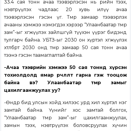
33.4 сая тонн ачаа тээвэрлэсэн нь өөрийн тээх,
нэвтрүүлэх чадлаас 20 хувь илүү ачаа
тээвэрлэсэн гэсэн үг. Төмөр замаар тээвэрлэх
ачааны хэмжээ нэмэгдэх хэрээр “Улаанбаатар төмөр
зам”-ыг хөгжүүлэх зайлшгүй түүхэн үүрэг бидэнд
тулгарч байна. УБТЗ-ыг 2030 он хүртэл хөгжүүлэх
хөтөлбөрт 2030 онд төмөр замаар 50 сая тонн ачаа
тээнэ гэсэн таамаглалтай байна.
-Ачаа тээврийн хэмжээ 50 сая тоннд хүрсэн
тохиолдолд ямар өөрчлөлт гарна гэж тооцож
байна вэ? Улаанбаатар төмөр замыг
цахилгаанжуулах уу?
-Өнөөдөр бид улсын хойд хилээс урд хил хүртэл нэг
замтай байна. Үүнийг хос замтай болгох,
“Улаанбаатар төмөр зам”-ыг цахилгаанжуулах,
замын тээх, нэвтрүүлэх боловсруулах хүчин