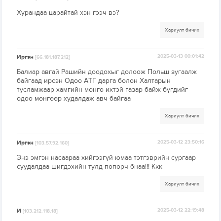
Хурандаа царайтай хэн гээч вэ?
Хариулт бичих
Иргэн
2025-03-13 00:01:42
[66.181.187.212]
Балиар авгай Рашийн доодохыг долоож Польш зугаалж
байгаад ирсэн Одоо АТГ дарга болон Халтарын
тусламжаар хамгийн мөнгө ихтэй газар байж бүгдийг
одоо мөнгөөр худалдаж авч байгаа
Хариулт бичих
Иргэн
2025-03-12 23:50:16
[103.57.92.160]
Энэ эмгэн насаараа хийгээгүй юмаа тэтгэврийн сургаар
суудалдаа шигдэхийн тулд попорч бнаа!!! Ккк
Хариулт бичих
И
2025-03-12 22:19:48
[103.212.118.18]