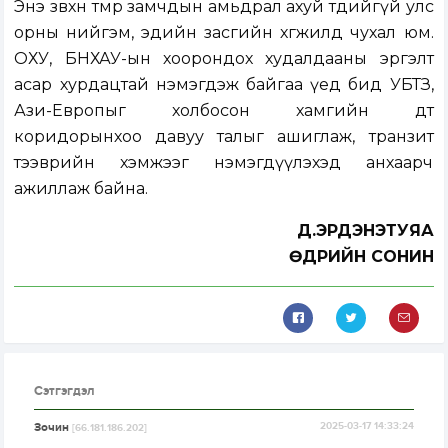
Энэ зөвхөн төмөр замчдын амьдрал ахуй төдийгүй улс
орны нийгэм, эдийн засгийн хөгжилд чухал юм.
ОХУ, БНХАУ-ын хоорондох худалдааны эргэлт
асар хурдацтай нэмэгдэж байгаа үед бид УБТЗ,
Ази-Европыг холбосон хамгийн дөт
коридорынхоо давуу талыг ашиглаж, транзит
тээврийн хэмжээг нэмэгдүүлэхэд анхаарч
ажиллаж байна.
Д.ЭРДЭНЭТУЯА
ӨДРИЙН СОНИН
Сэтгэгдэл
Зочин
2025-03-17 14:33:24
[66.181.186.202]