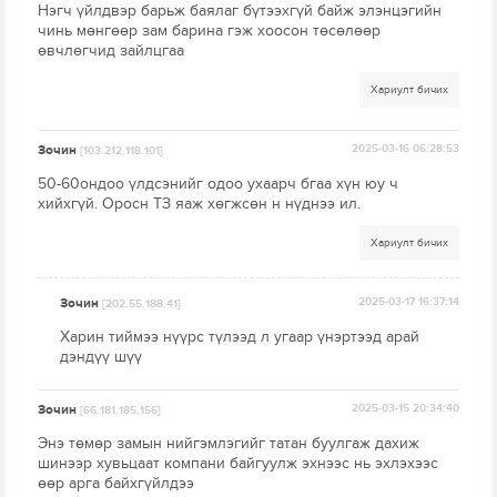
Нэгч үйлдвэр барьж баялаг бүтээхгүй байж элэнцэгийн
чинь мөнгөөр зам барина гэж хоосон төсөлөөр
өвчлөгчид зайлцгаа
Хариулт бичих
Зочин
2025-03-16 06:28:53
[103.212.118.101]
50-60ондоо үлдсэнийг одоо ухаарч бгаа хүн юу ч
хийхгүй. Оросн ТЗ яаж хөгжсөн н нүднээ ил.
Хариулт бичих
Зочин
2025-03-17 16:37:14
[202.55.188.41]
Харин тиймээ нүүрс түлээд л угаар үнэртээд арай
дэндүү шүү
Зочин
2025-03-15 20:34:40
[66.181.185.156]
Энэ төмөр замын нийгэмлэгийг татан буулгаж дахиж
шинээр хувьцаат компани байгуулж эхнээс нь эхлэхээс
өөр арга байхгүйлдээ