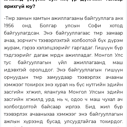
ярихгүй юу?
-Төмөр замын хамтын ажиллагааны байгууллага анх
1956 онд Болгар улсын Софи хотод
байгуулагдсан. Энэ байгууллагаас төмөр замаар
ачаа, зорчигч тээвэрлэхтэй холбоотой бүх дүрэм
журам, гэрээ хэлэлцээрийг гаргадаг. Гишүүн бүр
тэдгээрийг дагаж мөрдөн ажилладаг. Монгол Улс
тус байгууллагын үйл ажиллагаанд маш
идэвхтэй оролцдог. Энэ байгууллагын гишүүн
орнуудын төмөр замуудаар тээвэрлэх ачааны
хэмжээг тохирох энэ хурал нь бүс нутгийн эдийн
засгийн хөгжил, ялангуяа Монгол Улсын эдийн
засгийн хөгжилд урд нь ч, одоо ч маш чухал ач
холбогдолтой байсаар ирлээ. Бид жил бүр
тээвэрлэх ачааныхаа хэмжээг энэ байгууллагын
ажлын хүрээнд бусад улсуудтайгаа тохирдог.