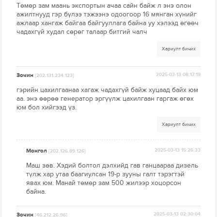
Төмөр зам маань экспортын ачаа сайн байж л энэ олон
ажилтнууд гэр бүлээ тэжээнэ одоогоор 16 мянган хүнийг
ажлаар хангаж байгаа байгууллага байна уу хэлээд өгөөч
чадахгүй худал сөрөг талаар битгий чалч
Хариулт бичих
Зочин
2025-03-13 08:17:19
[202.131.234.123]
гэрийн цахилгаанаа хагаж чадахгүй байж хуцаад байх юм
аа. энэ өөрөө генератор эргүүлж цахилгаан гаргаж өгөх
юм бол хийгээд үз.
Хариулт бичих
Монгол
2025-03-13 15:26:33
[202.126.89.126]
Маш зөв. Хэдий болтол дэлхийд гав ганцаараа дизель
түлж хар утаа баагиулсан 19-р зууны галт тэрэгтэй
явах юм. Манай төмөр зам 500 жилээр хоцорсон
байна.
Зочин
2025-03-13 02:30:04
[46.212.26.96]