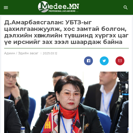
Д.Амарбаясгалан: УБТЗ-ыг
цахилгаанжуулж, хос замтай болгон,
дэлхийн хөгжлийн түвшинд хүргэх цаг
үе ирснийг зах зээл шаардаж байна
Aдмин / Эдийн засаг
2025.03.12