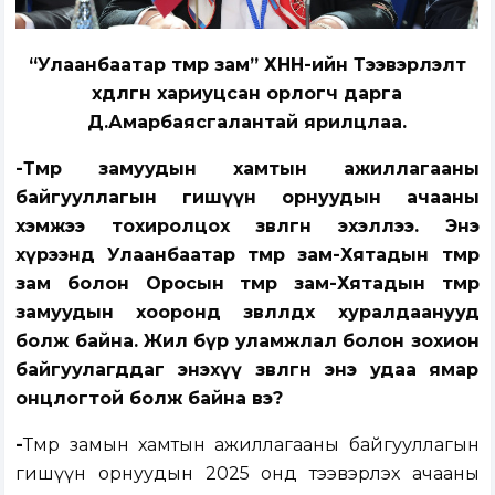
“Улаанбаатар төмөр зам” ХНН-ийн Тээвэрлэлт
хөдөлгөөн хариуцсан орлогч дарга
Д.Амарбаясгалантай ярилцлаа.
-Төмөр замуудын хамтын ажиллагааны
байгууллагын гишүүн орнуудын ачааны
хэмжээ тохиролцох зөвлөгөөн эхэллээ. Энэ
хүрээнд Улаанбаатар төмөр зам-Хятадын төмөр
зам болон Оросын төмөр зам-Хятадын төмөр
замуудын хооронд зөвлөлдөх хуралдаанууд
болж байна. Жил бүр уламжлал болон зохион
байгуулагддаг энэхүү зөвлөгөөн энэ удаа ямар
онцлогтой болж байна вэ?
-
Төмөр замын хамтын ажиллагааны байгууллагын
гишүүн орнуудын 2025 онд тээвэрлэх ачааны