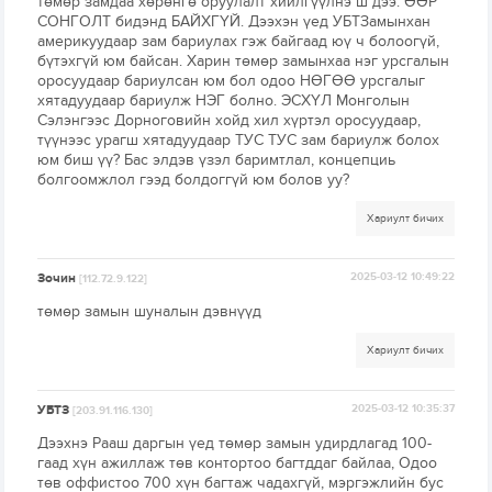
төмөр замдаа хөрөнгө оруулалт хийлгүүлнэ ш дээ. ӨӨР
СОНГОЛТ бидэнд БАЙХГҮЙ. Дээхэн үед УБТЗамынхан
америкуудаар зам бариулах гэж байгаад юү ч болоогүй,
бүтэхгүй юм байсан. Харин төмөр замынхаа нэг урсгалын
оросуудаар бариулсан юм бол одоо НӨГӨӨ урсгалыг
хятадуудаар бариулж НЭГ болно. ЭСХҮЛ Монголын
Сэлэнгээс Дорноговийн хойд хил хүртэл оросуудаар,
түүнээс урагш хятадуудаар ТУС ТУС зам бариулж болох
юм биш үү? Бас элдэв үзэл баримтлал, концепциь
болгоомжлол гээд болдоггүй юм болов уу?
Хариулт бичих
Зочин
2025-03-12 10:49:22
[112.72.9.122]
төмөр замын шуналын дэвнүүд
Хариулт бичих
УБТЗ
2025-03-12 10:35:37
[203.91.116.130]
Дээхнэ Рааш даргын үед төмөр замын удирдлагад 100-
гаад хүн ажиллаж төв контортоо багтддаг байлаа, Одоо
төв оффистоо 700 хүн багтаж чадахгүй, мэргэжлийн бус