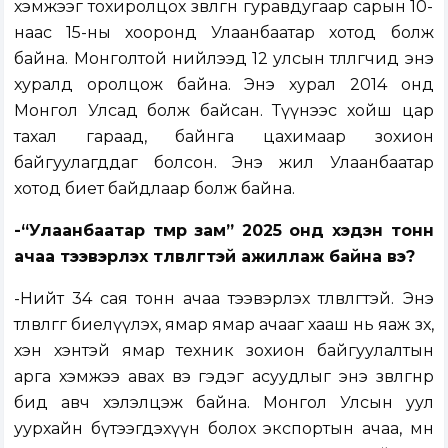
хэмжээг тохиролцох зөвлөгөөн гуравдугаар сарын 10-
наас 15-ны хооронд Улаанбаатар хотод болж
байна. Монголтой нийлээд 12 улсын төлөөлөгчид энэ
хуралд оролцож байна. Энэ хурал 2014 онд
Монгол Улсад болж байсан. Түүнээс хойш цар
тахал гараад, байнга цахимаар зохион
байгуулагддаг болсон. Энэ жил Улаанбаатар
хотод биет байдлаар болж байна.
-“Улаанбаатар төмөр зам” 2025 онд хэдэн тонн
ачаа тээвэрлэх төлөвлөгөөтэй ажиллаж байна вэ?
-Нийт 34 сая тонн ачаа тээвэрлэх төлөвлөгөөтэй. Энэ
төлөвлөгөөгөө биелүүлэх, ямар ямар ачааг хааш нь яаж зөөхөө,
хэн хэнтэй ямар техник зохион байгуулалтын
арга хэмжээ авах вэ гэдэг асуудлыг энэ зөвлөгөөнөөр
бид авч хэлэлцэж байна. Монгол Улсын уул
уурхайн бүтээгдэхүүн болох экспортын ачаа, мөн