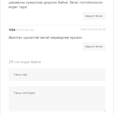
шахаасны хүмүүсээр дүүрсэн байна. Загас толгойноосоо
өтдөг гэдэг.
Хариулт бичих
1234
2025-03-12 09:32:48
[202.5.202.32]
Авилгач шуналтай авгай мөрөөдлөө ярьжээ.
Хариулт бичих
24
сэтгэгдэл байна