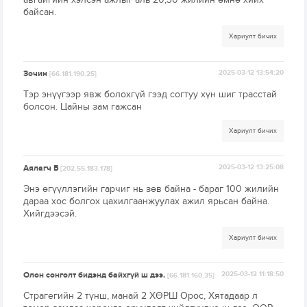
байсан.
Хариулт бичих
Зочин
2025-03-12 13:54:20
[66.181.190.25]
Тэр энүүгээр явж болохгүй гээд согтуу хүн шиг трасстай
болсон. Цайны зам гажсан
Хариулт бичих
Аялагч Б
2025-03-12 13:25:08
[202.55.183.178]
Энэ өгүүллэгийн гарчиг нь зөв байна - бараг 100 жилийн
дараа хос болгох цахилгаанжуулах ажил ярьсан байна.
Хийгдээсэй.
Хариулт бичих
Олон сонголт бидэнд байхгүй ш дээ.
2025-03-12 11:18:50
[66.181.160.35]
Страгегийн 2 түнш, манай 2 ХӨРШ Орос, Хятадаар л