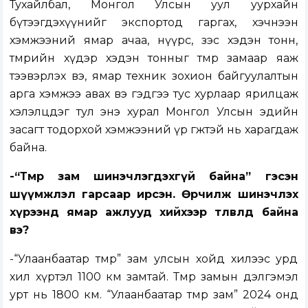
Тухайлбал, Монгол Улсын уул уурхайн
бүтээгдэхүүнийг экспортод гаргах, хэчнээн
хэмжээний ямар ачаа, нүүрс, зэс хэдэн тонн,
төмрийн хүдэр хэдэн тонныг төмөр замаар яаж
тээвэрлэх вэ, ямар техник зохион байгуулалтын
арга хэмжээ авах вэ гэдгээ тус хурлаар ярилцаж
хэлэлцдэг тул энэ хурал Монгол Улсын эдийн
засагт тодорхой хэмжээний үр өгөөжтэй нь харагдаж
байна.
-“Төмөр зам шинэчлэгдэхгүй байна” гэсэн
шүүмжлэл гарсаар ирсэн. Өөрчилж шинэчлэх
хүрээнд ямар ажлууд хийхээр төлөвлөөд байна
вэ?
-“Улаанбаатар төмөр” зам улсын хойд хилээс урд
хил хүртэл 1100 км замтай. Төмөр замын дэлгэмэл
урт нь 1800 км. “Улаанбаатар төмөр зам” 2024 онд