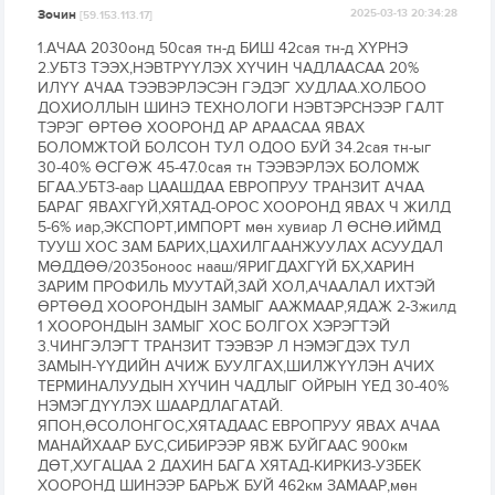
Зочин
2025-03-13 20:34:28
[59.153.113.17]
1.АЧАА 2030онд 50сая тн-д БИШ 42сая тн-д ХҮРНЭ
2.УБТЗ ТЭЭХ,НЭВТРҮҮЛЭХ ХҮЧИН ЧАДЛААСАА 20%
ИЛҮҮ АЧАА ТЭЭВЭРЛЭСЭН ГЭДЭГ ХУДЛАА.ХОЛБОО
ДОХИОЛЛЫН ШИНЭ ТЕХНОЛОГИ НЭВТЭРСНЭЭР ГАЛТ
ТЭРЭГ ӨРТӨӨ ХООРОНД АР АРААСАА ЯВАХ
БОЛОМЖТОЙ БОЛСОН ТУЛ ОДОО БУЙ 34.2сая тн-ыг
30-40% ӨСГӨЖ 45-47.0сая тн ТЭЭВЭРЛЭХ БОЛОМЖ
БГАА.УБТЗ-аар ЦААШДАА ЕВРОПРУУ ТРАНЗИТ АЧАА
БАРАГ ЯВАХГҮЙ,ХЯТАД-ОРОС ХООРОНД ЯВАХ Ч ЖИЛД
5-6% иар,ЭКСПОРТ,ИМПОРТ мөн хувиар Л ӨСНӨ.ИЙМД
ТУУШ ХОС ЗАМ БАРИХ,ЦАХИЛГААНЖУУЛАХ АСУУДАЛ
МӨДДӨӨ/2035оноос нааш/ЯРИГДАХГҮЙ БХ,ХАРИН
ЗАРИМ ПРОФИЛЬ МУУТАЙ,ЗАЙ ХОЛ,АЧААЛАЛ ИХТЭЙ
ӨРТӨӨД ХООРОНДЫН ЗАМЫГ ААЖМААР,ЯДАЖ 2-3жилд
1 ХООРОНДЫН ЗАМЫГ ХОС БОЛГОХ ХЭРЭГТЭЙ
3.ЧИНГЭЛЭГТ ТРАНЗИТ ТЭЭВЭР Л НЭМЭГДЭХ ТУЛ
ЗАМЫН-ҮҮДИЙН АЧИЖ БУУЛГАХ,ШИЛЖҮҮЛЭН АЧИХ
ТЕРМИНАЛУУДЫН ХҮЧИН ЧАДЛЫГ ОЙРЫН ҮЕД 30-40%
НЭМЭГДҮҮЛЭХ ШААРДЛАГАТАЙ.
ЯПОН,ӨСОЛОНГОС,ХЯТАДААС ЕВРОПРУУ ЯВАХ АЧАА
МАНАЙХААР БУС,СИБИРЭЭР ЯВЖ БУЙГААС 900км
ДӨТ,ХУГАЦАА 2 ДАХИН БАГА ХЯТАД-КИРКИЗ-УЗБЕК
ХООРОНД ШИНЭЭР БАРЬЖ БУЙ 462км ЗАМААР,мөн