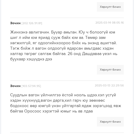
Хариулт бичих
Зочин
2025-03-14 08:05:16
[202.126.91.81]
Жинхэнэ авлигачин. Буүар амьтан. Юу ч болоогүй юм
шиг л ийм юм яриад сууж байх юм аа. Төмөр зам
хөгжилгүй, яг одоогийнхоороо бхйх нь энэнд ашигтай.
Тэгж бхйж л вагон олдоогүй ядарсан амьтдаас хэдэн
халтар төгрөг салгаж байгаа. 26 онд Дашдаваа үеэл нь
буухаар хэцүүднэ дээ
Хариулт бичих
Зочин
2025-03-13 22:29:56
[103.57.94.95]
Суудлын вагон үйлчилгээ ёстой нооль шдээ.хэл усгүй
хэдэн хүүхнүүд,вагон дарга,хил гарч юу зөөхөөс
бодохоос өөр юмгүй үнэн уйтгартай.ядаж зэрэгцээд явж
байгаа Оросоос хэрэгтэй юмыг нь ав лдаа
Хариулт бичих