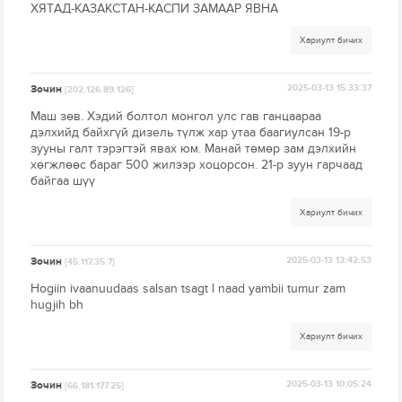
ХЯТАД-КАЗАКСТАН-КАСПИ ЗАМААР ЯВНА
Хариулт бичих
Зочин
2025-03-13 15:33:37
[202.126.89.126]
Маш зөв. Хэдий болтол монгол улс гав ганцаараа
дэлхийд байхгүй дизель түлж хар утаа баагиулсан 19-р
зууны галт тэрэгтэй явах юм. Манай төмөр зам дэлхийн
хөгжлөөс бараг 500 жилээр хоцорсон. 21-р зуун гарчаад
байгаа шүү
Хариулт бичих
Зочин
2025-03-13 13:42:53
[45.117.35.7]
Hogiin ivaanuudaas salsan tsagt l naad yambii tumur zam
hugjih bh
Хариулт бичих
Зочин
2025-03-13 10:05:24
[66.181.177.25]