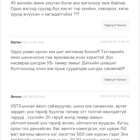
45 жилийн өмнө оюутан болж анх вагоноор явж байлаа.
Одоо вагохд суухад бүх юм яг тэр үеийнх, хэвээрээ, хагас
зуунд өчүүхэн ч хөгждөггүйээ ???
Хариулт бичих
Иргэн
2025-03-12 17:09:27
[103.57.92.160]
Одоо ухаан орсон юм шиг аяглахаа болио!!! Тэтгэврийн
эмээ шинэчилнэ гэж ярихаасаа ичих хэрэгтэй ,бүх
насаараа шигдэж УБ- төмөр замыг Дэлхийн шившиг
болгчихоод олон юм ярьж суудалдаа шигдэх санаатай!!!
Хариулт бичих
Зочин
2025-03-12 13:55:56
[66.181.167.254]
УБТЗ-ынхан ажил сайжруулах, шинэ юм санаачлах, өртөг
зардал, үнэ тариф буулгах талаар огт толгой ажилдаггүй
гарууд , сүүлийн 30 гаруй жилд төмөр замын
үйлчилгээний үнэ тариф өссөн, үйлчилгээ муудсан, бүтэц
орон тоо данхайсан. бас авилга нэмэгдсэн, нэг цуваа /50
ваг/ вагоны авилга нэг хэсэгтээ 500 сая хүрсэн гэдэг.Энэ
авгайгийн хэлсэн ажлыг аль 20,30 жилийн өмнө хийх