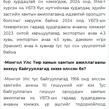
бүр хурдацтай өсөн нэмэгдэж, 2024 онд 3144-т
хүрсэн нь УБТЗ бүс нутгийнхаа худалдаа, эдийн
засгийн хамтын ажиллагаанд идэвхтэй оролцогч
болсныг харуулж байна. 2024 онд УБТЗ-ын
тээвэрлэсэн гадаад худалдааны ачааны хэмжээг
2023 онтой харьцуулахад экспортын ачаа 4.3
хувь, импортын ачаа 4.5 хувь, дамжин өнгөрөх
(транзит) ачаа 4 хувиар тус тус өссөн үзүүлэлттэй
байна.
-Монгол Улс Төмөр замын хамтын ажиллагааны
энэхүү байгууллагад хэзээ элссэн бэ?
-Монгол Улс тус байгууллагад 1956 онд элссэн
хамгийн анхны 10 гишүүний нэг юм. Тус
байгууллагын гишүүн орнуудын хамтын
ажиллагаа нь УБТЗ-ын гадаад худалдааны
ачааны хэмжээ, үр ашгийг тодорхойлоод