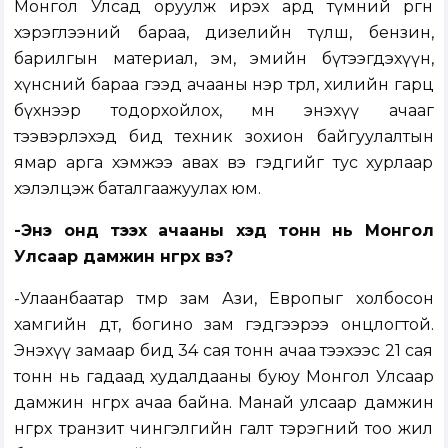
Монгол Улсад оруулж ирэх ард түмний өргөн
хэрэглээний бараа, дизелийн түлш, бензин,
барилгын материал, эм, эмийн бүтээгдэхүүн,
хүнсний бараа гээд ачааны нэр төрөл, хилийн гарц
бүхнээр тодорхойлох, мөн энэхүү ачааг
тээвэрлэхэд бид техник зохион байгуулалтын
ямар арга хэмжээ авах вэ гэдгийг тус хурлаар
хэлэлцэж баталгаажуулах юм.
-Энэ онд тээх ачааны хэд тонн нь Монгол
Улсаар дамжин өнгөрөх вэ?
-Улаанбаатар төмөр зам Ази, Европыг холбосон
хамгийн дөт, богино зам гэдгээрээ онцлогтой.
Энэхүү замаар бид 34 сая тонн ачаа тээхээс 21 сая
тонн нь гадаад худалдааны буюу Монгол Улсаар
дамжин өнгөрөх ачаа байна. Манай улсаар дамжин
өнгөрөх транзит чингэлгийн галт тэрэгний тоо жил