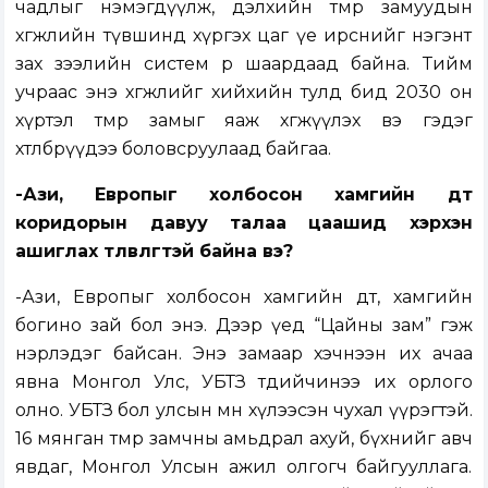
чадлыг нэмэгдүүлж, дэлхийн төмөр замуудын
хөгжлийн түвшинд хүргэх цаг үе ирснийг нэгэнт
зах зээлийн систем өөрөө шаардаад байна. Тийм
учраас энэ хөгжлийг хийхийн тулд бид 2030 он
хүртэл төмөр замыг яаж хөгжүүлэх вэ гэдэг
хөтөлбөрүүдээ боловсруулаад байгаа.
-Ази, Европыг холбосон хамгийн дөт
коридорын давуу талаа цаашид хэрхэн
ашиглах төлөвлөгөөтэй байна вэ?
-Ази, Европыг холбосон хамгийн дөт, хамгийн
богино зай бол энэ. Дээр үед “Цайны зам” гэж
нэрлэдэг байсан. Энэ замаар хэчнээн их ачаа
явна Монгол Улс, УБТЗ төдийчинээ их орлого
олно. УБТЗ бол улсын өмнө хүлээсэн чухал үүрэгтэй.
16 мянган төмөр замчны амьдрал ахуй, бүхнийг авч
явдаг, Монгол Улсын ажил олгогч байгууллага.