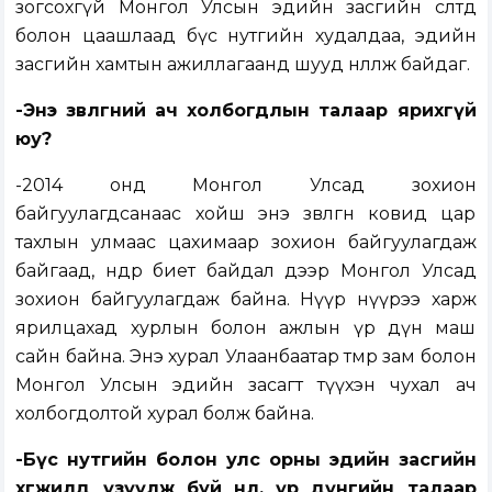
зогсохгүй Монгол Улсын эдийн засгийн өсөлтөд
болон цаашлаад бүс нутгийн худалдаа, эдийн
засгийн хамтын ажиллагаанд шууд нөлөөлж байдаг.
-Энэ зөвлөгөөний ач холбогдлын талаар ярихгүй
юу?
-2014 онд Монгол Улсад зохион
байгуулагдсанаас хойш энэ зөвлөгөөн ковид цар
тахлын улмаас цахимаар зохион байгуулагдаж
байгаад, өнөөдөр биет байдал дээр Монгол Улсад
зохион байгуулагдаж байна. Нүүр нүүрээ харж
ярилцахад хурлын болон ажлын үр дүн маш
сайн байна. Энэ хурал Улаанбаатар төмөр зам болон
Монгол Улсын эдийн засагт түүхэн чухал ач
холбогдолтой хурал болж байна.
-Бүс нутгийн болон улс орны эдийн засгийн
хөгжилд үзүүлж буй нөлөө, үр дүнгийн талаар