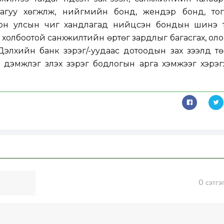
уу хөгжүүлж, нийгмийн бонд, жендэр бонд, тог
лон улсын чиг хандлагад нийцсэн бондын шинэ 
й холбоотой санхүүжилтийн өртөг зардлыг багасгах, ол
Дэлхийн банк зэрэг/-уудаас дотоодын зах зээлд т
дэмжлэг үзүүлэх зэрэг бодлогын арга хэмжээг хэрэгж
0
сэтгэ