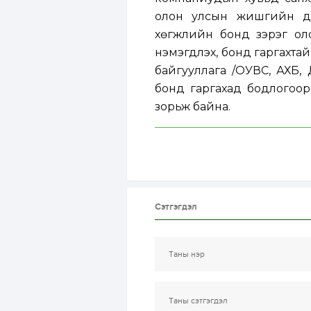
олон улсын жишгийн даг
хөгжлийн бонд зэрэг о
нэмэгдүүлэх, бонд гаргахта
байгууллага /ОУВС, АХБ, 
бонд гаргахад бодлогоор 
зорьж байна.
Сэтгэгдэл