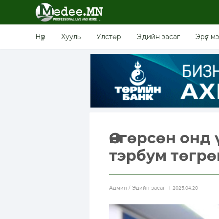
Нүүр
Хууль
Улстөр
Эдийн засаг
Эрүүл м
Өнгөрсөн онд 
тэрбум төгрө
Aдмин / Эдийн засаг
2025.04.20