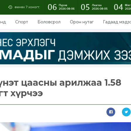
06
05
04
Пүрэв
Лхагва
Мяг
өмнөх 7 хоногт:
2026-08-06
2026-08-05
202
энд
Спорт
Боловсрол
Орон нутаг
Гадаад мэдэ
үнэт цаасны арилжаа 1.58
гт хүрчээ