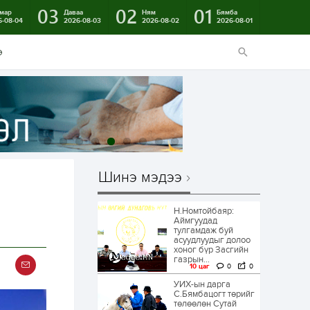
03
02
01
мар
Даваа
Ням
Бямба
6-08-04
2026-08-03
2026-08-02
2026-08-01
э
Шинэ мэдээ
Н.Номтойбаяр:
Аймгуудад
тулгамдаж буй
асуудлуудыг долоо
хоног бүр Засгийн
газрын...
10 цаг
0
0
УИХ-ын дарга
С.Бямбацогт төрийг
төлөөлөн Сутай