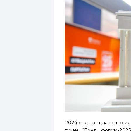
2024 онд үнэт цаасны арил
тухай “Бонд форум-2025