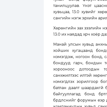
танилцуулав. Үнэт цаас
хувьцаа, 13.0 хувийг хөр
сангийн нэгж эрхийн арилж
Хөрөнгийн зах зээлийн үнэ
13.0 их наядад хүрч хоёр 
Манай улсын хувьд анхны 
хойших хугацаанд бонды
нэмэгдэж, ногоон бонд, с
бондууд гарч, бондын тө
хорооноос дотоодын т
санхүүжилтээс илүүтэй хөрө
нэмэгдүүлэх зорилгоор бо
батлан даалт шаардахгүй 
байгууллагад бонд бүрт
бүрдүүлснийг форумын үеэр
компаниудын хувьд санхүү