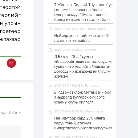
Т.Жанлав: Бидний "Шугаман бус
ЗГ: Автобензин,
твортой
системийг ойролцоо бодох
дизель түлшний
төрлийг
супер схемүүд" бүтээл тооцон
онцгой албан
татварыг тэглэлээ
бодох математикт нээлт хийсэн
он улсын
2026-08-04 17:26:48 / Гадаад мэдээ
өгрөгөөр
1 өдөр
2
0
Неймар зодог тайлах эсэхээ 12
үүлэхээр
З.Мэндсайхан:
дугаар сард шийднэ
Хүнсний нөөцийг
бэлтгэх агуулах,
2026-08-04 10:08:29 / Улстөр
зоорь бэлтгэх ААН-
үүдэд хөнгөлөлттэй
Д.Батлут: “Зэв” сумны
зээл олгоно
үйлдвэрийг ашиглалтад оруулж,
1 өдөр
1
0
гурван нэр төрлийг үйлдвэрлэн
дотоодын хэрэгцээнд нийлүүлж
Европ дахь
монголчуудын
эхэлсэн
соёлын наадам
боллоо
2026-08-04 11:28:33 / Боловсрол
Б.Идэржавхлан: Математик бол
1 өдөр
2
0
амьдралд тулгарах бүх арга
ухааны суурь ойлголт
Өнгөрсөн сард
1,439.2 кг үнэт
2026-08-04 10:30:38 / Эдийн засаг
гдэл байна
металл худалдан
авчээ
Наймдугаар сард 270 мянга
гаруй тонн шатахуун
импортлохоор баталгаажуулжээ
1 өдөр
0
0
Б.Найдалаа: Энэ
2026-08-04 10:37:33 / Эдийн засаг