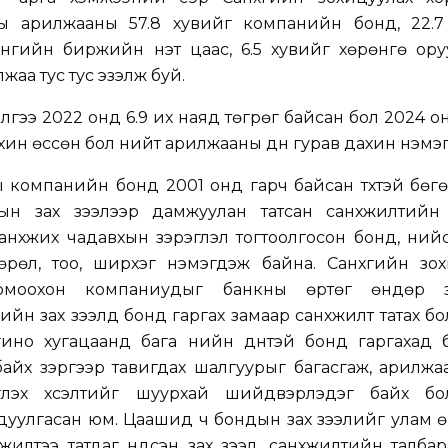
ны арилжааны 57.8 хувийг компанийн бонд, 22.7
өнгийн биржийн үнэт цаас, 6.5 хувийг хөрөнгө ор
аа тус тус эзэлж буй.
лгээ 2022 онд 6.9 их наяд төгрөг байсан бол 2024 о
дахин өссөн бол нийт арилжааны дүн гурав дахин нэмэ
компанийн бонд 2001 онд гарч байсан түүхтэй бөгөө
н зах зээлээр дамжуулан татсан санхүүжилтийн
анхүүжих чадавхын зэрэглэл тогтоолгосон бонд, ни
рөл, тоо, ширхэг нэмэгдэж байна. Санхүүгийн зох
омоохон компаниудыг банкны өртөг өндөр з
нгийн зах зээлд бонд гаргах замаар санхүүжилт татах б
гино хугацаанд бага үнийн дүнтэй бонд гаргахад 
байх зэргээр тавигдах шалгуурыг багасгаж, арилжа
гүүлэх хүсэлтийг шуурхай шийдвэрлэдэг байх бо
 дуулгасан юм. Цаашид ч бондын зах зээлийг улам өр
жилтээ татдаг үндсэн зах зээл, санхүүжилтийн талба