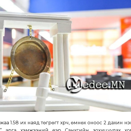
жаа 1.58 их наяд төгрөгт хүрч, өмнөх оноос 2 дахин н
” арга хэмжээний үеэр Санхүүгийн зохицуулах хо