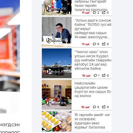
хайрхны тэнгэрийг
тахих төрийн
тахилгад оролцлоо
11 цаг
2
0
“Хотын дарга сонсож
байна” 150150 тусгай
дугаарыг
наймдугаар сарын
14-нөөс ажиллуулж...
11 цаг
0
0
“Чингис хаан” олон
улсын нисэх буудал
руу нийтийн тээврийн
автобус 24 цагаар
үйлчилж байна
16 цаг
1
0
Нийслэлийн
цэцэрлэгийн цахим
бүртгэл энэ сарын 10-
нд эхэлнэ
16 цаг
0
0
16 төрлийн эмийг нэг
эх үүсвэрээс
худалдан авах
эмэгдсэн
журмыг баталлаа
рооноос