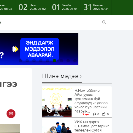
02
01
31
ваа
Ням
Бямба
Баасан
26-08-03
2026-08-02
2026-08-01
2026-07-31
э
Шинэ мэдээ
чгээ
Н.Номтойбаяр:
Аймгуудад
тулгамдаж буй
асуудлуудыг долоо
хоног бүр Засгийн
газрын...
2 цаг
0
0
УИХ-ын дарга
С.Бямбацогт төрийг
төлөөлөн Сутай