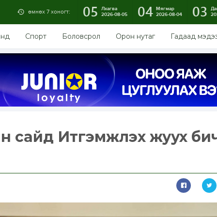
05
04
03
Лхагва
Мягмар
Да
өмнөх 7 хоногт:
2026-08-05
2026-08-04
20
энд
Спорт
Боловсрол
Орон нутаг
Гадаад мэдэ
н сайд Итгэмжлэх жуух би