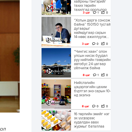
хайрхны тэнгэрийг
тахих төрийн
тахилгад оролцлоо
3 цаг
1
0
“Хотын дарга сонсож
байна” 150150 тусгай
дугаарыг
наймдугаар сарын
14-нөөс ажиллуулж...
3 цаг
0
0
“Чингис хаан” олон
улсын нисэх буудал
руу нийтийн тээврийн
автобус 24 цагаар
үйлчилж байна
8 цаг
1
0
Нийслэлийн
цэцэрлэгийн цахим
бүртгэл энэ сарын 10-
нд эхэлнэ
8 цаг
0
0
16 төрлийн эмийг нэг
эх үүсвэрээс
худалдан авах
журмыг баталлаа
ол