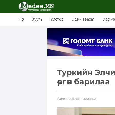
Нүүр
Хууль
Улстөр
Эдийн засаг
Эрүүл м
Туркийн Элчи
өргөн барилаа
Aдмин / Улстөр
2025.04.21