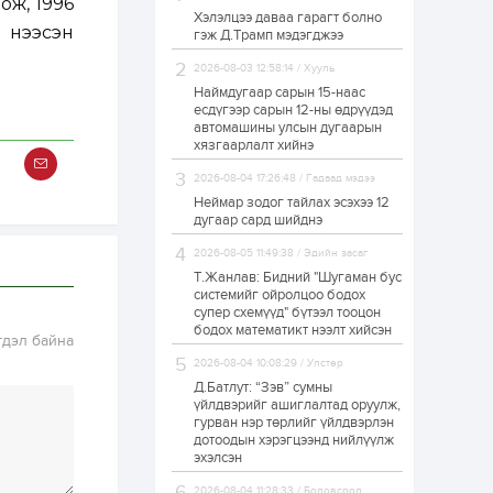
ож, 1996
Хэлэлцээ даваа гарагт болно
ЗГ: Автобензин,
а нээсэн
гэж Д.Трамп мэдэгджээ
дизель түлшний
онцгой албан
татварыг тэглэлээ
2026-08-03 12:58:14 / Хууль
Наймдугаар сарын 15-наас
есдүгээр сарын 12-ны өдрүүдэд
1 өдөр
2
0
автомашины улсын дугаарын
З.Мэндсайхан:
хязгаарлалт хийнэ
Хүнсний нөөцийг
бэлтгэх агуулах,
2026-08-04 17:26:48 / Гадаад мэдээ
зоорь бэлтгэх ААН-
үүдэд хөнгөлөлттэй
Неймар зодог тайлах эсэхээ 12
зээл олгоно
дугаар сард шийднэ
1 өдөр
1
0
2026-08-05 11:49:38 / Эдийн засаг
Европ дахь
монголчуудын
Т.Жанлав: Бидний "Шугаман бус
соёлын наадам
системийг ойролцоо бодох
боллоо
супер схемүүд" бүтээл тооцон
бодох математикт нээлт хийсэн
гдэл байна
1 өдөр
2
0
2026-08-04 10:08:29 / Улстөр
Өнгөрсөн сард
Д.Батлут: “Зэв” сумны
1,439.2 кг үнэт
металл худалдан
үйлдвэрийг ашиглалтад оруулж,
авчээ
гурван нэр төрлийг үйлдвэрлэн
дотоодын хэрэгцээнд нийлүүлж
эхэлсэн
1 өдөр
0
0
Б.Найдалаа: Энэ
2026-08-04 11:28:33 / Боловсрол