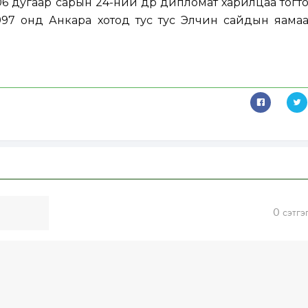
6 дугаар сарын 24-ний өдөр дипломат харилцаа тогто
1997 онд Анкара хотод тус тус Элчин сайдын яама
0
сэтгэ