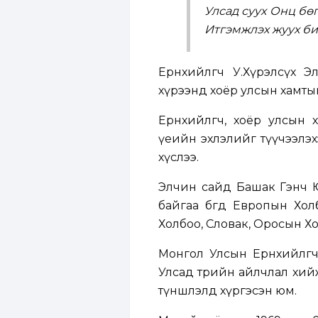
Улсад суух Онц бө
Итгэмжлэх жуух би
Ерөнхийлөгч У.Хүрэлсүх 
хүрээнд хоёр улсын хамтын
Ерөнхийлөгч, хоёр улсы
үеийн эхлэлийг түүчээлэ
хүслээ.
Элчин сайд Башак Гэнч 
байгаа бөгөөд Европын Х
Холбоо, Словак, Оросын Х
Монгол Улсын Ерөнхийлөг
Улсад төрийн айлчлал хий
түншлэлд хүргэсэн юм.