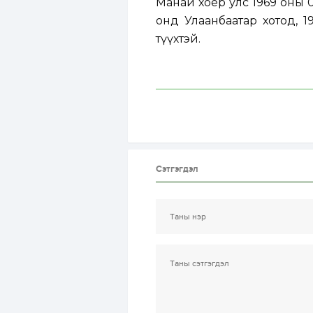
Манай хоёр улс 1969 оны 0
онд Улаанбаатар хотод, 
түүхтэй.
Сэтгэгдэл