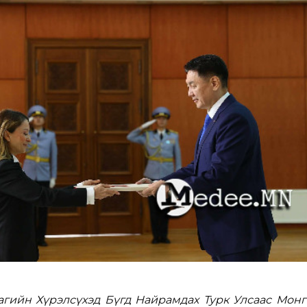
агийн Хүрэлсүхэд Бүгд Найрамдах Турк Улсаас Монг