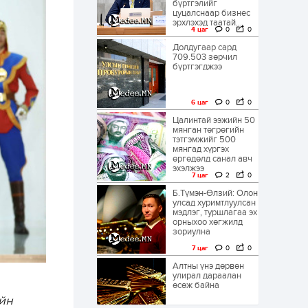
бүртгэлийг
цуцалснаар бизнес
эрхлэхэд таатай...
4 цаг
0
0
Долдугаар сард
709.503 зөрчил
бүртгэгджээ
6 цаг
0
0
Цалинтай ээжийн 50
мянган төгрөгийн
тэтгэмжийг 500
мянгад хүргэх
өргөдөлд санал авч
эхэлжээ
7 цаг
2
0
Б.Түмэн-Өлзий: Олон
улсад хуримтлуулсан
мэдлэг, туршлагаа эх
орныхоо хөгжилд
зориулна
7 цаг
0
0
Алтны үнэ дөрвөн
улирал дараалан
өсөж байна
йн