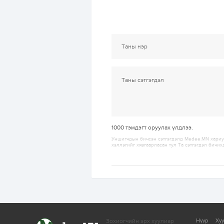
1000
тэмдэгт оруулах үлдлээ.
Уншигчдын бичсэн сэтгэгдэлд Medee.MN хариуц
хэллэгийг хязгаарласан тул Та сэтгэгдэл бичих
Зохиогчийн эрх хуулиар
Нүүр
Ху