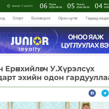
06
05
04
Пүрэв
Лхагва
Мяг
өмнөх 7 хоногт:
2026-08-06
2026-08-05
202
энд
Спорт
Боловсрол
Орон нутаг
Гадаад мэдэ
 Ерөнхийлөгч У.Хүрэлсүх
арт эхийн одон гардуулла