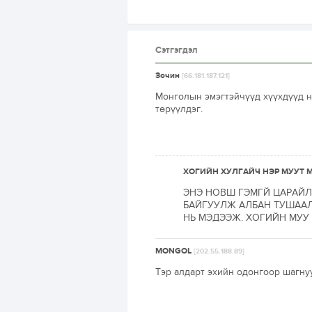
Сэтгэгдэл
Зочин
[66.181.187.121]
Монголын эмэгтэйчүүд хүүхдүүд нь
төрүүлдэг.
ХОГИЙН ХУЛГАЙЧ НЭР МУУТ 
ЭНЭ НОВШ ГЭМГЙ ЦАРАЙЛ
БАЙГУУЛЖ АЛБАН ТУШААЛ
НЬ МЭДЭЭЖ. ХОГИЙН МУУ
MONGOL
[202.55.188.89]
Тэр алдарт эхийн одонгоор шагну