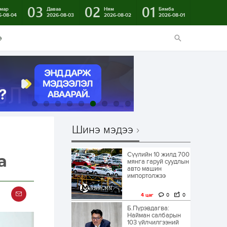
03
02
01
мар
Даваа
Ням
Бямба
6-08-04
2026-08-03
2026-08-02
2026-08-01
э
Шинэ мэдээ
Сүүлийн 10 жилд 700
а
мянга гаруй суудлын
авто машин
импортолжээ
4 цаг
0
0
Б.Пүрэвдагва:
Найман салбарын
103 үйлчилгээний