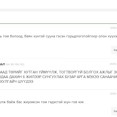
2025-
 том болоод, баян хүнтэй сууна гэсэн горьдлоготойгоор олон хүүх
Ха
МАЛ
2025-
[66.181.190.113]
ААД ТӨРИЙГ ХУТГАН ҮЙМҮҮЛЖ, ТОГТВОРГҮЙ БОЛГОХ АЖЛЫГ 
ДАА ДАХИН 6 ЖИЛЭЭР СУНГУУЛАХ БУЗАР АРГА МЭХЭЭ САНААЧ
 ХУЛГАЙЧ ШҮҮДЭЭ
2025-
улж байж бас жирэмсэн том гэдэстэй юун гоё юм .
Ха