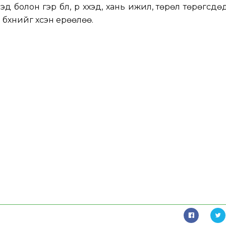
 болон гэр бүл, үр хүүхэд, хань ижил, төрөл төрөгсдөд
 бүхнийг хүсэн ерөөлөө.