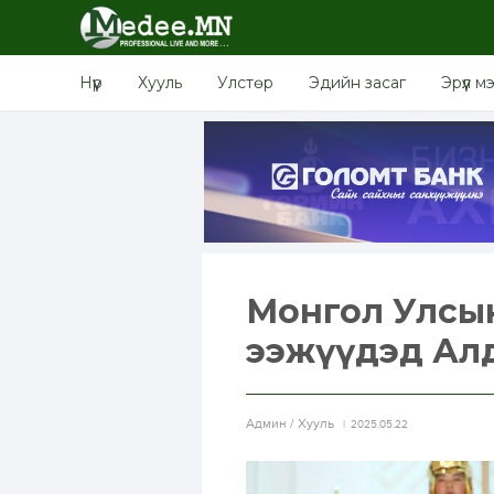
Нүүр
Хууль
Улстөр
Эдийн засаг
Эрүүл м
Монгол Улсын
ээжүүдэд Алд
Aдмин / Хууль
2025.05.22