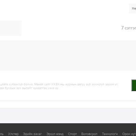
Ха
7
сэтгэ
лага хүлээхгүй болно. Манай сайт ХХЗХ-ны журмын дагуу зүй зохисгүй зарим үг,
дээ бусдын эрх ашгийг хүндэтгэн үзнэ үү.
уль
Улстөр
Эдийн засаг
Эрүүл мэнд
Спорт
Боловсрол
Технологи
Орон нут