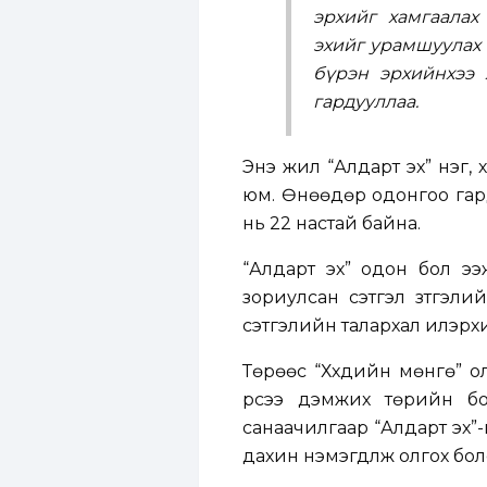
эрхийг хамгаалах
эхийг урамшуулах 
бүрэн эрхийнхээ 
гардууллаа.
Энэ жил “Алдарт эх” нэг,
юм. Өнөөдөр одонгоо гард
нь 22 настай байна.
“Алдарт эх” одон бол ээж
зориулсан сэтгэл зүтгэл
сэтгэлийн талархал илэрх
Төрөөс “Хүүхдийн мөнгө” 
үрсээ дэмжих төрийн бо
санаачилгаар “Алдарт эх”
дахин нэмэгдүүлж олгох бо