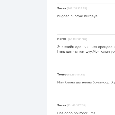
Зочин
[202.131.225.53]
bugded ni bayar hurgeye
ИРГЭН
[66.181.183.182]
Энэ эхийн одон чинь эх орондоо и
Ганц шагнал юм шуу.Монголын ур
Төмөр
[66.181.184.69]
Ийм балай шагналаа болимоор. Хүү
Зочин
[72.143.237.131]
Ene odoo bolimoor um!!