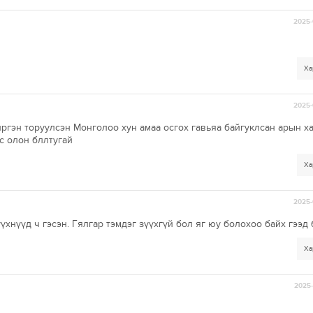
2025-
Ха
2025-
ргэн торуулсэн Монголоо хун амаа осгох гавьяа байгуклсан арын х
с олон бллтугай
Ха
2025-
хнүүд ч гэсэн. Гялгар тэмдэг зүүхгүй бол яг юу болохоо байх гээд 
Ха
2025-