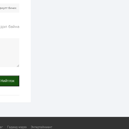
риулт бичих
2 өдөр
2
0
Өнгөрсөн сард
1,439.2 кг үнэт
металл худалдан
гдэл байна
авчээ
2 өдөр
0
0
Б.Найдалаа: Энэ
өвөл илүү хүнд байж
магадгүй учир төр,
эрчим хүчний
байгууллагууд, иргэд
бэлтгэлээ...
2 өдөр
6
0
Өнөөдөр сондгой
тоогоор төгссөн
Нийтлэх
автомашинтай иргэд
бензин авна
2 өдөр
0
3
ЗГ: Шатахууны
хангамж,
нийлүүлэлтийг
тогтворжуулах
асуудлыг хэлэлцэж
аг
Гадаад мэдээ
Энтертайнмент
байна