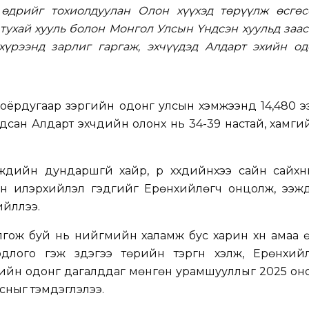
 өдрийг тохиолдуулан Олон хүүхэд төрүүлж өсгөс
тухай хууль болон Монгол Улсын Үндсэн хуульд заа
хүрээнд зарлиг гаргаж, эхчүүдэд Алдарт эхийн од
 хоёрдугаар зэргийн одонг улсын хэмжээнд 14,480 ээ
сан Алдарт эхчүүдийн олонх нь 34-39 настай, хамги
үүдийн дундаршгүй хайр, үр хүүхдийнхээ сайн сайх
ийн илэрхийлэл гэдгийг Ерөнхийлөгч онцолж, ээжү
ийллээ.
олгож буй нь нийгмийн халамж бус харин хүн амаа өс
длого гэж үздэгээ төрийн тэргүүн хэлж, Ерөнхий
-ийн одонг дагалддаг мөнгөн урамшууллыг 2025 он
лсныг тэмдэглэлээ.