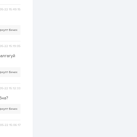
ААН-үүдийн дансыг
битүүмжлэхгүй
05-22 15:49:15
1 өдөр
1
0
Нөөцийн махны
худалдаа,
риулт бичих
борлуулалтыг
нээлттэй ил тод
болгоно
05-22 15:19:05
2 өдөр
0
0
аалгагуй
ЗГ: Автобензин,
дизель түлшний
онцгой албан
татварыг тэглэлээ
риулт бичих
2 өдөр
3
0
05-22 15:12:33
З.Мэндсайхан:
Хүнсний нөөцийг
бэлтгэх агуулах,
бна?
зоорь бэлтгэх ААН-
үүдэд хөнгөлөлттэй
риулт бичих
зээл олгоно
2 өдөр
1
0
Европ дахь
05-22 15:06:17
монголчуудын
соёлын наадам
боллоо