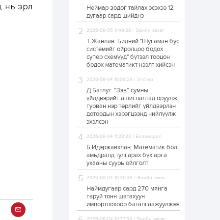
 нь эрүүл
Неймар зодог тайлах эсэхээ 12
Н.Номтойбаяр:
дугаар сард шийднэ
Аймгуудад
тулгамдаж буй
асуудлуудыг долоо
2026-08-05 11:49:38 / Эдийн засаг
хоног бүр Засгийн
Т.Жанлав: Бидний "Шугаман бус
газрын...
системийг ойролцоо бодох
1 өдөр
0
0
супер схемүүд" бүтээл тооцон
УИХ-ын дарга
бодох математикт нээлт хийсэн
С.Бямбацогт төрийг
төлөөлөн Сутай
2026-08-04 10:08:29 / Улстөр
хайрхны тэнгэрийг
тахих төрийн
Д.Батлут: “Зэв” сумны
тахилгад оролцлоо
үйлдвэрийг ашиглалтад оруулж,
1 өдөр
2
0
гурван нэр төрлийг үйлдвэрлэн
дотоодын хэрэгцээнд нийлүүлж
“Хотын дарга сонсож
байна” 150150 тусгай
эхэлсэн
дугаарыг
наймдугаар сарын
2026-08-04 11:28:33 / Боловсрол
14-нөөс ажиллуулж...
Б.Идэржавхлан: Математик бол
1 өдөр
0
0
амьдралд тулгарах бүх арга
ухааны суурь ойлголт
“Чингис хаан” олон
улсын нисэх буудал
2026-08-04 10:30:38 / Эдийн засаг
руу нийтийн тээврийн
автобус 24 цагаар
Наймдугаар сард 270 мянга
үйлчилж байна
гаруй тонн шатахуун
импортлохоор баталгаажуулжээ
1 өдөр
1
0
Нийслэлийн
2026-08-04 10:37:33 / Эдийн засаг