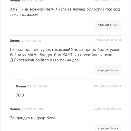
Зочин
2025-06-09 11:47:02
[103.212.116.195]
ХАҮТ ийн ерөнхийлөгч Лхагжав яагаад болохгүй гэж ард
түмэн дэмжээч
Хариулт бичих
Зочин
2025-06-09 11:04:14
[66.181.180.67]
Гар хөлөөл зүтгүүлэх гэх юмаа! Улс эх орноо бодох ухаан
байна уу МАН ! Болдог бол ХАҮТ-ын ерөхийлөгч асан
Д.Лхагважав байвал дээр байна даа!
Хариулт бичих
Зочин
2025-06-12 10:58:44
[66.181.190.92]
ЗӨВ
Зочин
2025-06-09 11:01:56
[202.131.226.86]
Зандандка нь дээр бхөө
Хариулт бичих