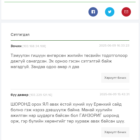
Сэтгэгдэл
Зочин
2025-06-09 16:33:23
[103.168.34.108]
Тэмүүлэн гишүүн өнгөрсөн жилийн төсвийн тодотголоор
дажгүй санагдсан. Эх орноо гэсэн сэтгэлтэй байж
магадгүй. Зандаа одоо амар л даа
Хариулт бичих
бүү давар
2025-06-09 15:43:31
[103.229.121.16]
ШОРОНД орох ЯЛ авах ёстой хүний хүү Ерөнхий сайд
болно гэж нэрээ дэвшүүлж байна. Манай хуулийн
ажилтан нар шударга байсан бол ГАНЗОРИГ шоронд
орж, гэр бүлийн хөрөнгийг төр хурааж авах байсан шүү.
Хариулт бичих