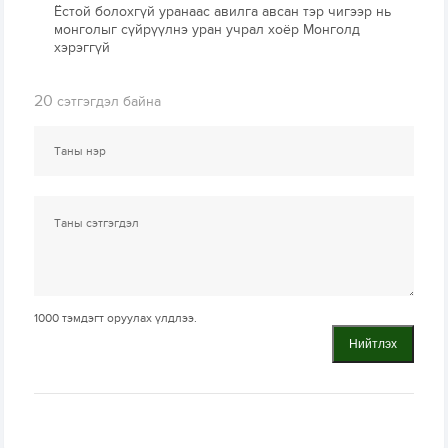
Ёстой болохгүй уранаас авилга авсан тэр чигээр нь
монголыг сүйрүүлнэ уран учрал хоёр Монголд
хэрэггүй
20
сэтгэгдэл байна
1000
тэмдэгт оруулах үлдлээ.
Нийтлэх