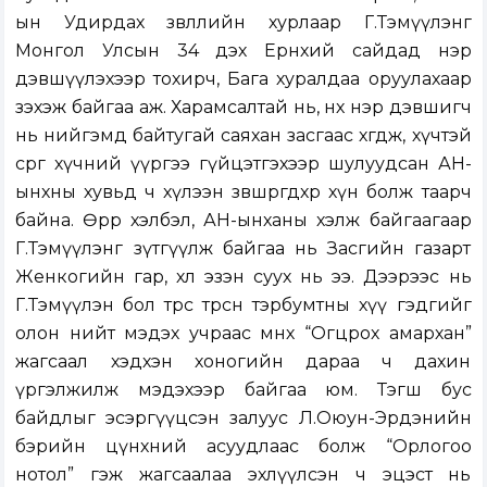
ын Удирдах зөвлөлийн хурлаар Г.Тэмүүлэнг
Монгол Улсын 34 дэх Ерөнхий сайдад нэр
дэвшүүлэхээр тохирч, Бага хуралдаа оруулахаар
зэхэж байгаа аж. Харамсалтай нь, өнөөх нэр дэвшигч
нь нийгэмд байтугай саяхан засгаас хөөгдөж, хүчтэй
сөрөг хүчний үүргээ гүйцэтгэхээр шулуудсан АН-
ынхны хувьд ч хүлээн зөвшөөрөгдөхөөр хүн болж таарч
байна. Өөрөөр хэлбэл, АН-ынханы хэлж байгаагаар
Г.Тэмүүлэнг зүтгүүлж байгаа нь Засгийн газарт
Женкогийн гар, хөл эзэн суух нь ээ. Дээрээс нь
Г.Тэмүүлэн бол төрөөс төрсөн тэрбумтны хүү гэдгийг
олон нийт мэдэх учраас өмнөх “Огцрох амархан”
жагсаал хэдхэн хоногийн дараа ч дахин
үргэлжилж мэдэхээр байгаа юм. Тэгш бус
байдлыг эсэргүүцсэн залуус Л.Оюун-Эрдэнийн
бэрийн цүнхний асуудлаас болж “Орлогоо
нотол” гэж жагсаалаа эхлүүлсэн ч эцэст нь