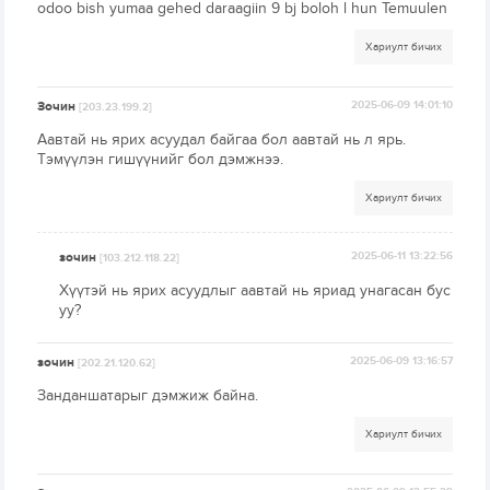
odoo bish yumaa gehed daraagiin 9 bj boloh l hun Temuulen
Хариулт бичих
Зочин
2025-06-09 14:01:10
[203.23.199.2]
Аавтай нь ярих асуудал байгаа бол аавтай нь л ярь.
Тэмүүлэн гишүүнийг бол дэмжнээ.
Хариулт бичих
зочин
2025-06-11 13:22:56
[103.212.118.22]
Хүүтэй нь ярих асуудлыг аавтай нь яриад унагасан бус
уу?
зочин
2025-06-09 13:16:57
[202.21.120.62]
Занданшатарыг дэмжиж байна.
Хариулт бичих