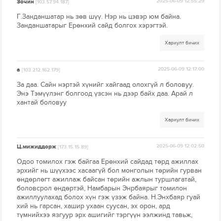
Зочин
2025-06-09 12:55:29
[103.57.94.187]
Г.Занданшатар нь зөв шүү. Нэр нь цэвэр юм байна.
Занданшатарыг Ерөнхий сайд болгох хэрэгтэй.
Хариулт бичих
а
2025-06-09 12:17:00
[103.212.162.179]
За даа. Сайн нэртэй хүнийг хайгаад олохгүй л боловуу.
Энэ Тэмүүлэнг болгоод үзсэн нь дээр байх даа. Арай л
хантай боловуу
Хариулт бичих
Ц.мижиддорж
2025-06-09 12:02:50
[173.15.15.89]
Одоо томилох гэж байгаа Ерөнхий сайдад төрд ажиллах
эрхийг нь шүүхээс хасаагүй бол монголын төрийн гурван
өндөрлөгт ажиллаж байсан төрийн ажлын туршлагатай,
боловсрол өндөртэй, Намбарын Энрбаярыг томилон
ажиллуулахад болох хүн гэж үзэж байна. Н.Энхбаяр гуай
хий нь гарсан, хашир ухаан суусан, эх орон, ард
түмнийхээ язгуур эрх ашигийг тэргүүн ээлжинд тавьж,