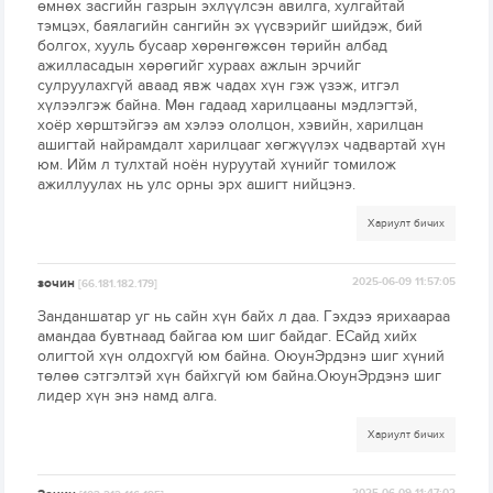
өмнөх засгийн газрын эхлүүлсэн авилга, хулгайтай
тэмцэх, баялагийн сангийн эх үүсвэрийг шийдэж, бий
болгох, хууль бусаар хөрөнгөжсөн төрийн албад
ажилласадын хөрөгийг хураах ажлын эрчийг
сулруулахгүй аваад явж чадах хүн гэж үзэж, итгэл
хүлээлгэж байна. Мөн гадаад харилцааны мэдлэгтэй,
хоёр хөрштэйгээ ам хэлээ ололцон, хэвийн, харилцан
ашигтай найрамдалт харилцааг хөгжүүлэх чадвартай хүн
юм. Ийм л тулхтай ноён нуруутай хүнийг томилож
ажиллуулах нь улс орны эрх ашигт нийцэнэ.
Хариулт бичих
зочин
2025-06-09 11:57:05
[66.181.182.179]
Занданшатар уг нь сайн хүн байх л даа. Гэхдээ ярихаараа
амандаа бувтнаад байгаа юм шиг байдаг. ЕСайд хийх
олигтой хүн олдохгүй юм байна. ОюунЭрдэнэ шиг хүний
төлөө сэтгэлтэй хүн байхгүй юм байна.ОюунЭрдэнэ шиг
лидер хүн энэ намд алга.
Хариулт бичих