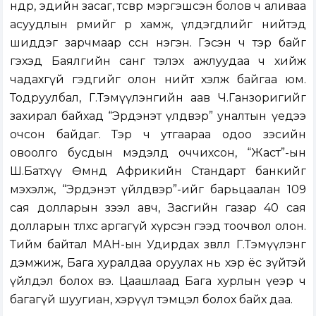
өндөр, эдийн засаг, төсвөөр мэргэшсэн болов ч аливаа
асуудлын өрмийг өөрөө хамж, үлдэгдлийг нийтэд
шиддэг зарчмаар өссөн нэгэн. Гэсэн ч тэр байг
гэхэд Баялгийн санг тэлэх ажлуудаа ч хийж
чадахгүй гэдгийг олон нийт хэлж байгаа юм.
Тодруулбал, Г.Тэмүүлэнгийн аав Ч.Ганзоригийг
захирал байхад “Эрдэнэт үлдвэр” уналтын үедээ
очсон байдаг. Тэр ч утгаараа одоо зэсийн
овоолго бусдын мэдэлд оччихсон, “Жаст”-ын
Ш.Батхүү Өмнөд Африкийн Стандарт банкийг
мэхэлж, “Эрдэнэт үйлдвэр”-ийг барьцаалан 109
сая долларын зээл авч, Засгийн газар 40 сая
долларын төлөхөөс аргагүй хүрсэн гээд тоочвол олон.
Тийм байтал МАН-ын Удирдах зөвлөл Г.Тэмүүлэнг
дэмжиж, Бага хуралдаа оруулах нь хэр ёс зүйтэй
үйлдэл болох вэ. Цаашлаад Бага хурлын үеэр ч
багагүй шуугиан, хэрүүл тэмцэл болох байх даа.