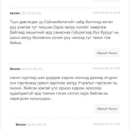
зочин
2025-06-09 10:41:34
[202.21.120.62]
Түүх давтагдах уу.Сайханбилэгийг сайд болгоод ангал
руу унагаж туг тахьсан.Одоо залуу хүнийг хөөргөж
байгаад хөшигний ард санаснаа гүйцээгээд бүх бурууг нь
шинэ залуу боловсон хүчин рүү чихээд туг тахих гэж
байна.
Хариулт бичих
Зочин
2025-06-09 10:15:59
[103.212.162.39]
сахил хүртээд шал дордов хэдхэн хоноод дахиад огцрох
хүн гаргасанд орвол адилхан залуу Учралыг гаргасан нь
ононо. Хийсэн юмтай улс орноо хэдхэн зоосоор
худалдахгүй ард түмнээ гэсэн сэтгэл зүрх байгаа нь
харагдсан хүншүүдээ...
Хариулт бичих
Зочин
2025-06-09 11:17:34
[66.181.189.21]