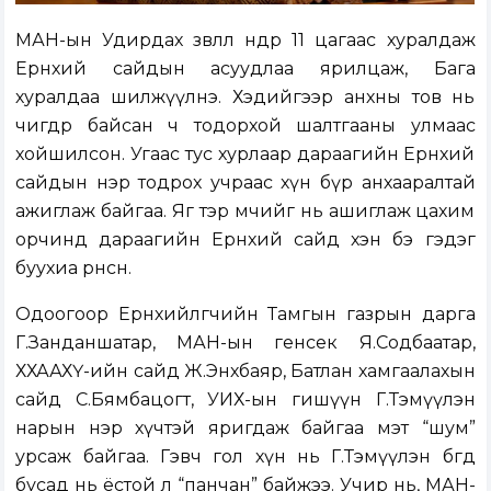
МАН-ын Удирдах зөвлөл өнөөдөр 11 цагаас хуралдаж
Ерөнхий сайдын асуудлаа ярилцаж, Бага
хуралдаа шилжүүлнэ. Хэдийгээр анхны тов нь
өчигдөр байсан ч тодорхой шалтгааны улмаас
хойшилсон. Угаас тус хурлаар дараагийн Ерөнхий
сайдын нэр тодрох учраас хүн бүр анхааралтай
ажиглаж байгаа. Яг тэр мөчийг нь ашиглаж цахим
орчинд дараагийн Ерөнхий сайд хэн бэ гэдэг
буухиа өрнөсөн.
Одоогоор Ерөнхийлөгчийн Тамгын газрын дарга
Г.Занданшатар, МАН-ын генсек Я.Содбаатар,
ХХААХҮ-ийн сайд Ж.Энхбаяр, Батлан хамгаалахын
сайд С.Бямбацогт, УИХ-ын гишүүн Г.Тэмүүлэн
нарын нэр хүчтэй яригдаж байгаа мэт “шум”
урсаж байгаа. Гэвч гол хүн нь Г.Тэмүүлэн бөгөөд
бусад нь ёстой л “панчан” байжээ. Учир нь, МАН-