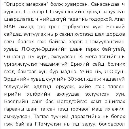
“Огцрох амархан” болж хувирсан. Санасандаа ч
хүрсэн. Тэгэхээр Г.Тэмүүлэнгийн хувьд залуусын
шаардлагад ч нийцэхгүй гэдэг нь тодорхой. Атал
МАН ахиад төрөөс төрсөн тэрбумтны хүүг Ерөнхий
сайдад зүтгүүлэх нь өөрөө сахил хүртээд шал дордов
гэгч болгох гэж байгаа хэрэг. Г.Тэмүүлэнгийн
хувьд Л.Оюун-Эрдэнийг давж гарах байтугай,
чинээнд нь хүрч, эхлүүлсэн 14 мега төслийг нь
үргэлжлүүлэх чадамжгүй Ерөнхий сайд болчих
гээд байгааг хүн бүр мэднэ. Учир нь, Л.Оюун-
Эрдэнийн хувьд сүүлийн 30 жил хөдөлгөж чадаагүй
төслүүдийг хөдөлгөөнд оруулж, хийе гэж төлөвлөсөн
мөрийн хөтөлбөрийн ажлуудаа эхлүүлсэн хүн.
Баялгийн санг бас иргэдтэйгээ хамт ашиглах
гарааны шанг татсан гээд тоочвол маш их ажил
амжуулсан. Тэгтэл түүний дараагийнх нь болох
гэж байгаа Г.Тэмүүлэн нь ид залуу, боловсрол