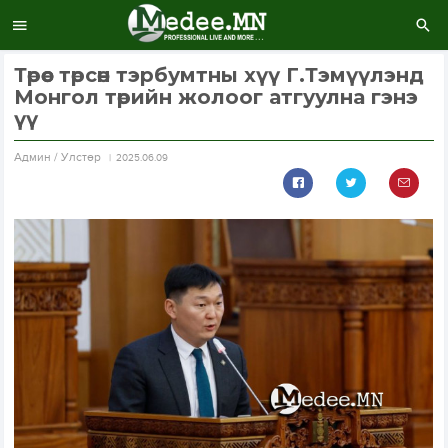
Төрөөс төрсөн тэрбумтны хүү Г.Тэмүүлэнд
Монгол төрийн жолоог атгуулна гэнэ
үү
Aдмин / Улстөр
2025.06.09