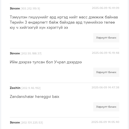
Зочин
2025-06-09 15:41:09
[103.212.119.9]
Тэмүүлэн гишүүнийг ард иргэд нийт масс дэмжиж байнаа
Төрийн 3 өндөрлөгт байж байхдаа ард түмнийхээ төлөө
юу ч хийгээгүй хүн хэрэггүй ээ
Хариулт бичих
Зочин
2025-06-09 15:19:48
[202.55.188.37]
Ийм дээрээ тулсан бол Учрал дээрдээ
Хариулт бичих
Zochin
2025-06-09 14:47:38
[202.9.46.192]
Zandanshatar hereggvi baix
Хариулт бичих
Зочин
2025-06-09 14:05:40
[202.131.225.53]