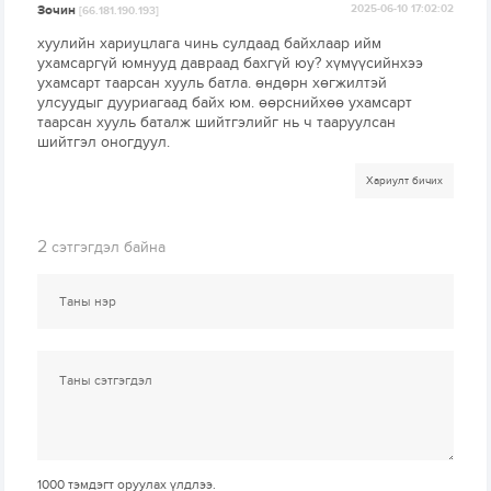
Зочин
2025-06-10 17:02:02
[66.181.190.193]
хуулийн хариуцлага чинь сулдаад байхлаар ийм
ухамсаргүй юмнууд давраад бахгүй юу? хүмүүсийнхээ
ухамсарт таарсан хууль батла. өндөрн хөгжилтэй
улсуудыг дууриагаад байх юм. өөрснийхөө ухамсарт
таарсан хууль баталж шийтгэлийг нь ч тааруулсан
шийтгэл оногдуул.
Хариулт бичих
2
сэтгэгдэл байна
1000
тэмдэгт оруулах үлдлээ.