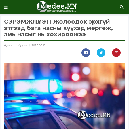
СЭРЭМЖЛҮҮЛЭГ: Жолоодох эрхгүй
этгээд бага насны хүүхэд мөргөж,
амь насыг нь хохироожээ
Aдмин / Хууль
2025.06.10