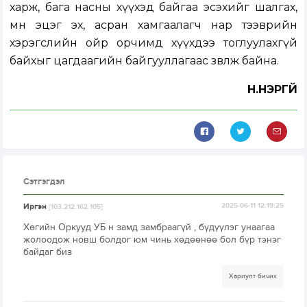
харж, бага насны хүүхэд байгаа эсэхийг шалгах,
мөн эцэг эх, асран хамгаалагч нар тээврийн
хэрэгслийн ойр орчимд хүүхдээ тоглуулахгүй
байхыг цагдаагийн байгууллагаас зөвлөж байна.
Н.НЭРГҮЙ
Сэтгэгдэл
Иргэн
2025-06-11 12:19:25
[103.212.162.105]
Хөгийн Оркууд УБ н замд замбраагүй , бүдүүлэг унаагаа
жолоодож новш болдог юм чинь хөдөөнөө бол бүр тэнэг
байдаг биз
Хариулт бичих