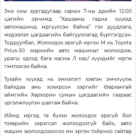
Энэ оны зургадугаар сарын 7-ны өдрийн 12:00
цагийн орчимд “Хашааны гадна хүүхэд
автомашинд мөргүүлсэн байна” гэх дуудлага,
мэдээлэл цагдаагийн байгууллагад бүртгэгдсэн.
Тодруулбал, Жолоодох эрхгүй иргэн М нь Toyota
Prius-30 маркийн авто машиныг жолоодож,
урагш хөдлөхдөө бага насны /1 нас/ хүүхдийг мөргөж
гэмтээсэн байна.
Тухайн хүүхэд нь эмнэлэгт хэвтэн эмчлүүлж
байхдаа амь хохирсон хэргийг Өвөрхангай
аймгийн Хархорин сумын цагдаагийн газраас
үргэлжлүүлэн шалгаж байна.
Иймд иргэд та бүхэн жолоодох эрхгүй бол
тээврийн хэрэгсэл жолоодохгүй байх, авто
машин жолоодохоосоо өмнө эргэн тойрноо сайтар