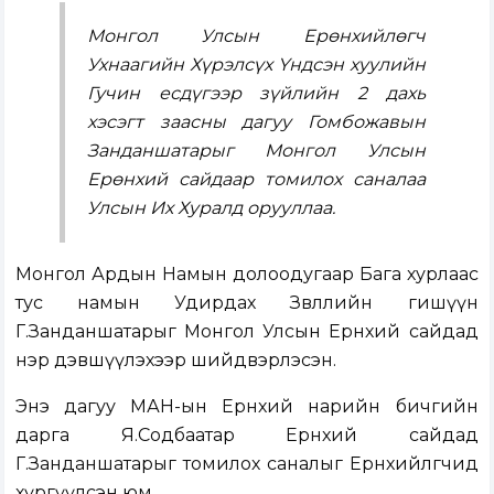
Монгол Улсын Ерөнхийлөгч
Ухнаагийн Хүрэлсүх Үндсэн хуулийн
Гучин есдүгээр зүйлийн 2 дахь
хэсэгт заасны дагуу Гомбожавын
Занданшатарыг Монгол Улсын
Ерөнхий сайдаар томилох саналаа
Улсын Их Хуралд орууллаа.
Монгол Ардын Намын долоодугаар Бага хурлаас
тус намын Удирдах Зөвлөлийн гишүүн
Г.Занданшатарыг Монгол Улсын Ерөнхий сайдад
нэр дэвшүүлэхээр шийдвэрлэсэн.
Энэ дагуу МАН-ын Ерөнхий нарийн бичгийн
дарга Я.Содбаатар Ерөнхий сайдад
Г.Занданшатарыг томилох саналыг Ерөнхийлөгчид
хүргүүлсэн юм.