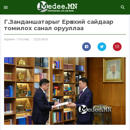
Г.Занданшатарыг Ерөнхий сайдаар
томилох санал орууллаа
Aдмин / Улстөр
2025.06.10