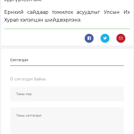
Ерөнхий сайдаар томилох асуудлыг Улсын Их
Хурал хэлэлцэн шийдвэрлэнэ.
Сэтгэгдэл
0
сэтгэгдэл байна