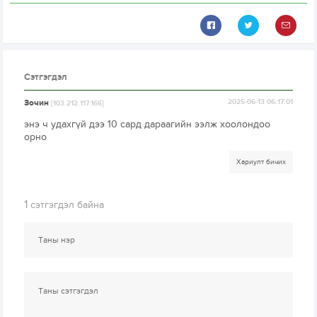
Сэтгэгдэл
Зочин
2025-06-13 06:17:01
[103.212.117.166]
энэ ч удахгүй дээ 10 сард дараагийн ээлж хоолондоо
орно
Хариулт бичих
1
сэтгэгдэл байна