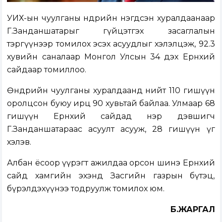
УИХ-ын чуулганы өнөөдрийн нэгдсэн хуралдаанаар
Г.Занданшатарыг гүйцэтгэх засаглалын
тэргүүнээр томилох эсэх асуудлыг хэлэлцэж, 92.3
хувийн саналаар Монгол Улсын 34 дэх Ерөнхий
сайдаар томиллоо.
Өнөөдрийн чуулганы хуралдаанд нийт 110 гишүүн
оролцсон буюу ирц 90 хувьтай байлаа. Улмаар 68
гишүүн Ерөнхий сайдад нэр дэвшигч
Г.Занданшатараас асуулт асууж, 28 гишүүн үг
хэлэв.
Албан ёсоор үүрэгт ажилдаа орсон шинэ Ерөнхий
сайд хамгийн эхэнд Засгийн газрын бүтэц,
бүрэлдэхүүнээ тодруулж томилох юм.
Б.ЖАРГАЛ