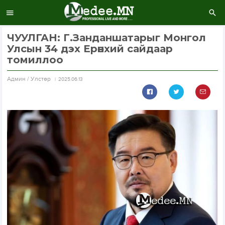
ЧУУЛГАН: Г.Занданшатарыг Монгол
Улсын 34 дэх Ерөнхий сайдаар
томиллоо
Aдмин / Улстөр
2025.06.13