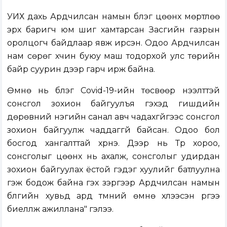
УИХ дахь Ардчилсан намын бүлэг цөөнх мөртлөө
эрх баригч юм шиг хамтарсан Засгийн газрын
оролцогч байдлаар явж ирсэн. Одоо Ардчилсан
нам сөрөг хүчин буюу маш тодорхой улс төрийн
байр суурин дээр гарч ирж байна.
Өмнө нь бүлэг Covid-19-ийн төсвөөр нээлттэй
сонсгол зохион байгуулъя гэхэд гишүүдийн
дөрөвний нэгийн санал авч чадахгүйгээс сонсгол
зохион байгуулж чаддаггүй байсан. Одоо бол
босгод хангалттай хүрнэ. Дээр нь Түр хороо,
сонсголыг цөөнх нь ахалж, сонсголыг удирдан
зохион байгуулах ёстой гэдэг хуулийг батлуулна
гэж бодож байна гэх зэргээр Ардчилсан намын
бүлгийн хувьд ард түмний өмнө хүлээсэн үүргээ
биелүүлж ажиллана" гэлээ.