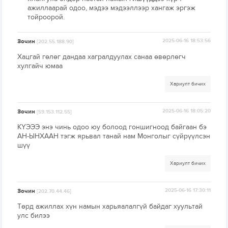
ажиллаарай одоо, мэдээ мэдээллээр хангаж эргэж
тойроорой.
Зочин
2025-06-16 18:53:56
[202.55.188.90]
Хацгай гөлөг дандаа хагралдуулах санаа өвөрлөгч
хулгайч юмаа
Хариулт бичих
Зочин
2025-06-16 18:05:20
[59.153.112.55]
КҮЭЭЭ энэ чинь одоо юу болоод гоншигноод байгаан бэ
АН-ЫНХААН тэгж ярьвал танай нам Монголыг сүйрүүлсэн
шүү
Хариулт бичих
Зочин
2025-06-16 17:30:11
[202.70.44.46]
Төрд ажиллах хүн намын харьяалалгүй байдаг хуультай
улс билээ