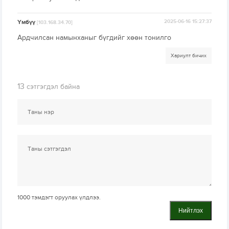
Үмбүү
2025-06-16 15:27:37
[103.168.34.70]
Ардчилсан намынханыг бүгдийг хөөн тонилго
Хариулт бичих
13
сэтгэгдэл байна
1000
тэмдэгт оруулах үлдлээ.
Нийтлэх