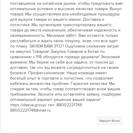
поставщиков на китайском рынке, чтобы предложить вам
оптимальные условия и высокое качество товара. Выкуп
товара: Мы осуществляем все необходимые процедуры
для выкупа товара от вашего имени. Доставка и
логистика: Мы организуем транспортировку вашего
товара до места назначения, обеспечивая надежность и
своевременность. Минимум забот: Вам остается только
расслабиться и ждать свою покупку, зная, что все идет
по плану. ЗАЧЕМ ВАМ ЭТО? Ощутимое снижение затрат
на закупки Товаров! Закупка Товаров в Китае по
сравнению с РФ обходится гораздо дешевле! Экономия
времени: Мы берем на себя все задачи, от поиска до
доставки, так что вы можете сосредоточиться на своем
бизнесе. Профессионализм: Наша команда имеет
богатый опыт в торговле и логистике, что позволяет
избежать множества проблем. Гарантия качества: Мы
следим за тем, чтобы товар соответствовал всем вашим
требованиям. Звоните или оставляйте заявку, подберем
оптимальный вариант решения вашей задачи!
https://daeva.group/ тел: 88002221748
88002221748@mail.ru
Хариулт бичих