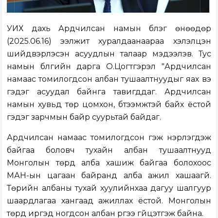
УИХ дахь Ардчилсан намын бүлэг өнөөдөр
(2025.06.16) ээлжит хуралдаанаараа хэлэлцэн
шийдвэрлэсэн асуудлын талаар мэдээлэв. Тус
намын бүлгийн дарга О.Цогтгэрэл "Ардчилсан
намаас томилогдсон албан тушаалтнуудыг яах вэ
гэдэг асуудал байнга тавигддаг. Ардчилсан
намын хувьд төр цомхон, бүтээмжтэй байх ёстой
гэдэг зарчмын байр суурьтай байдаг.
Ардчилсан намаас томилогдсон гэж нэрлэгдэж
байгаа боловч тухайн албан тушаалтнууд
Монголын төрд алба хашиж байгаа болохоос
МАН-ын цагаан байранд алба ажил хашаагүй.
Төрийн албаны тухай хуулийнхаа дагуу шалгуур
шаардлагаа хангаад ажиллах ёстой. Монголын
төрд иргэд ногдсон албан үүргээ гүйцэтгэж байна.