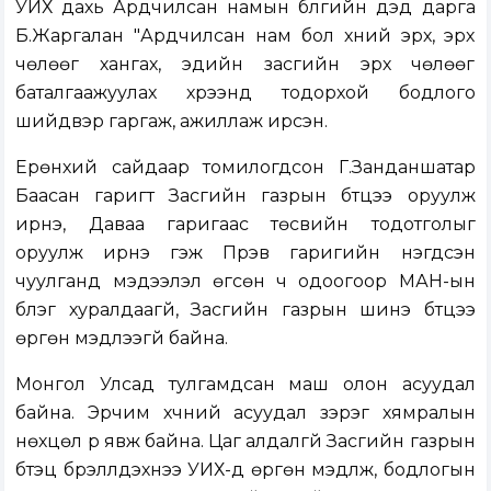
УИХ дахь Ардчилсан намын бүлгийн дэд дарга
Б.Жаргалан "Ардчилсан нам бол хүний эрх, эрх
чөлөөг хангах, эдийн засгийн эрх чөлөөг
баталгаажуулах хүрээнд тодорхой бодлого
шийдвэр гаргаж, ажиллаж ирсэн.
Ерөнхий сайдаар томилогдсон Г.Занданшатар
Баасан гаригт Засгийн газрын бүтцээ оруулж
ирнэ, Даваа гаригаас төсвийн тодотголыг
оруулж ирнэ гэж Пүрэв гаригийн нэгдсэн
чуулганд мэдээлэл өгсөн ч одоогоор МАН-ын
бүлэг хуралдаагүй, Засгийн газрын шинэ бүтцээ
өргөн мэдүүлээгүй байна.
Монгол Улсад тулгамдсан маш олон асуудал
байна. Эрчим хүчний асуудал зэрэг хямралын
нөхцөл рүү явж байна. Цаг алдалгүй Засгийн газрын
бүтэц бүрэллдэхүүнээ УИХ-д өргөн мэдүүлж, бодлогын