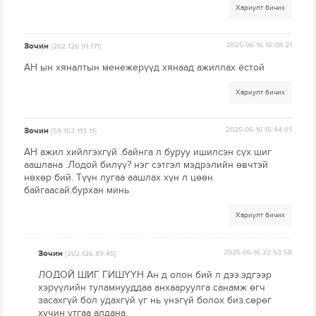
Хариулт бичих
Зочин
2025-06-16 16:08:21
[202.126.91.171]
АН ын хяналтын менежерүүд хянаад ажиллах ёстой
Хариулт бичих
Зочин
2025-06-16 15:44:07
[59.153.113.11]
АН ажил хийлгэхгүй .байнга л буруу ишилсэн сүх шиг
аашлана .Лодой билүү? нэг сэтгэл мэдрэлийн өвчтэй
нөхөр бий. Түүн лугаа аашлах хүн л цөөн
байгаасай.бурхан минь
Хариулт бичих
Зочин
2025-06-16 22:53:58
[202.126.89.45]
ЛОДОЙ ШИГ ГИШҮҮН Ан д олон бий л дээ.эдгээр
хэрүүлийн туламнууддаа анхааруулга санамж өгч
засахгүй бол удахгүй үг нь үнэгүй болох биз.сөрөг
хүчин утгаа алдана.