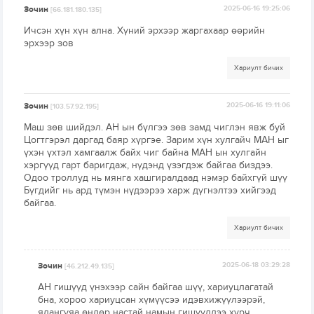
Зочин
2025-06-16 19:25:06
[66.181.180.135]
Ичсэн хүн хүн ална. Хүний эрхээр жаргахаар өөрийн
эрхээр зов
Хариулт бичих
Зочин
2025-06-16 19:11:06
[103.57.92.195]
Маш зөв шийдэл. АН ын бүлгээ зөв замд чиглэн явж буй
Цогтгэрэл даргад баяр хүргэе. Зарим хүн хулгайч МАН ыг
үхэн үхтэл хамгаалж байх чиг байна МАН ын хулгайн
хэргүүд гарт баригдаж, нүдэнд үзэгдэж байгаа биздээ.
Одоо троллуд нь мянга хашгиралдаад нэмэр байхгүй шүү
Бүгдийг нь ард түмэн нүдээрээ харж дүгнэлтээ хийгээд
байгаа.
Хариулт бичих
Зочин
2025-06-18 03:29:28
[46.212.49.135]
АН гишүүд үнэхээр сайн байгаа шүү, хариуцлагатай
бна, хороо хариуцсан хүмүүсээ идэвхижүүлээрэй,
ялангуяа өндөр настай намын гишүүддээ хүрч