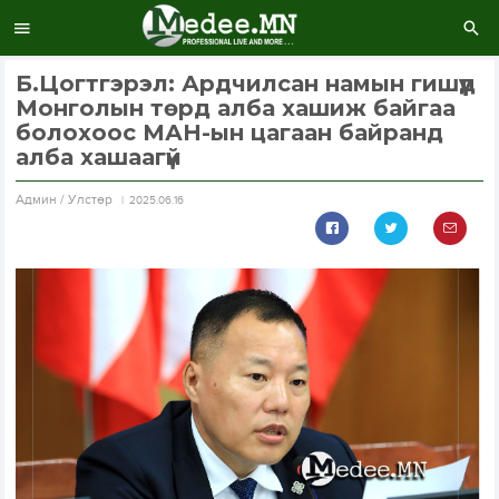
Б.Цогтгэрэл: Ардчилсан намын гишүүд
Монголын төрд алба хашиж байгаа
болохоос МАН-ын цагаан байранд
алба хашаагүй
Aдмин / Улстөр
2025.06.16