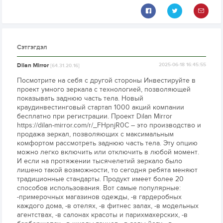
Сэтгэгдэл
Dilan Mirror
2025-06-18 16:45:55
[64.31.20.16]
Посмотрите на себя с другой стороны Инвестируйте в
проект умного зеркала с технологией, позволяющей
показывать заднюю часть тела. Новый
краудинвестинговый стартап 1000 акций компании
бесплатно при регистрации. Проект Dilan Mirror
https://dilan-mirror.com/r/_FHpnjR0C – это производство и
продажа зеркал, позволяющих с максимальным
комфортом рассмотреть заднюю часть тела. Эту опцию
можно легко включить или отключить в любой момент.
И если на протяжении тысячелетий зеркало было
лишено такой возможности, то сегодня ребята меняют
традиционные стандарты. Продукт имеет более 20
способов использования. Вот самые популярные:
-примерочных магазинов одежды, -в гардеробных
каждого дома, -в отелях, -в фитнес залах, -в модельных
агентствах, -в салонах красоты и парихмахерских, -в