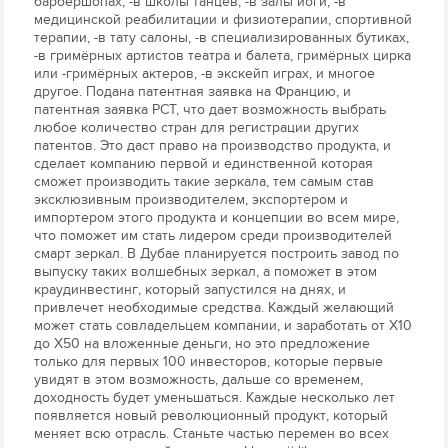
барбершопах, -в школы танцев, -в залы йоги, -в
медицинской реабилитации и физиотерапии, спортивной
терапии, -в тату салоны, -в специализированных бутиках,
-в гримёрных артистов театра и балета, гримёрных цирка
или -гримёрных актеров, -в экскейп играх, и многое
другое. Подана патентная заявка на Францию, и
патентная заявка PCT, что дает возможность выбрать
любое количество стран для регистрации других
патентов. Это даст право на производство продукта, и
сделает компанию первой и единственной которая
сможет производить такие зеркала, тем самым став
эксклюзивным производителем, экспортером и
импортером этого продукта и концепции во всем мире,
что поможет им стать лидером среди производителей
смарт зеркал. В Дубае планируется построить завод по
выпуску таких волшебных зеркал, а поможет в этом
краудинвестинг, который запустился на днях, и
привлечет необходимые средства. Каждый желающий
может стать совладельцем компании, и заработать от X10
до Х50 на вложенные деньги, но это предложение
только для первых 100 инвесторов, которые первые
увидят в этом возможность, дальше со временем,
доходность будет уменьшаться. Каждые несколько лет
появляется новый революционный продукт, который
меняет всю отрасль. Станьте частью перемен во всех