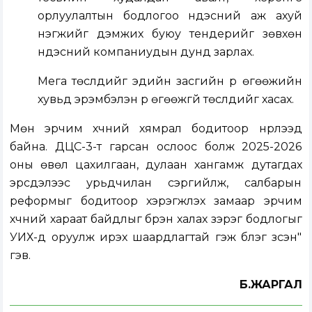
орлуулалтын бодлогоо үндэсний аж ахуй
нэгжийг дэмжих буюу тендерийг зөвхөн
үндэсний компаниудын дунд зарлах.
Мега төслүүдийг эдийн засгийн үр өгөөжийн
хувьд эрэмбэлэн үр өгөөжгүй төслүүдийг хасах.
Мөн эрчим хүчний хямрал бодитоор нүүрлээд
байна. ДЦС-3-т гарсан ослоос болж 2025-2026
оны өвөл цахилгаан, дулаан хангамж дутагдах
эрсдэлээс урьдчилан сэргийлж, салбарын
реформыг бодитоор хэрэгжүүлэх замаар эрчим
хүчний хараат байдлыг бүрэн халах зэрэг бодлогыг
УИХ-д оруулж ирэх шаардлагтай гэж бүлэг үзсэн"
гэв.
Б.ЖАРГАЛ