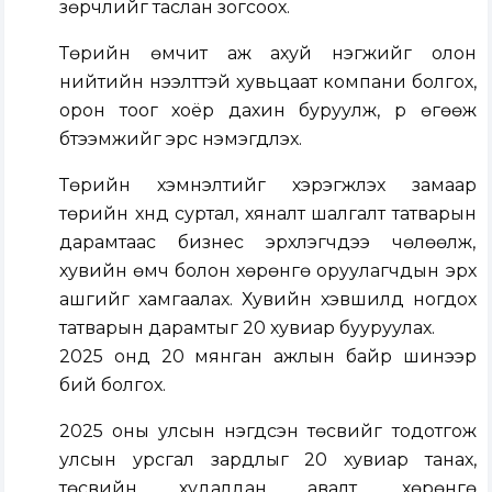
зөрчлийг таслан зогсоох.
Төрийн өмчит аж ахуй нэгжийг олон
нийтийн нээлттэй хувьцаат компани болгох,
орон тоог хоёр дахин буруулж, үр өгөөж
бүтээмжийг эрс нэмэгдүлэх.
Төрийн хэмнэлтийг хэрэгжүүлэх замаар
төрийн хүнд суртал, хяналт шалгалт татварын
дарамтаас бизнес эрхлэгчдээ чөлөөлж,
хувийн өмч болон хөрөнгө оруулагчдын эрх
ашгийг хамгаалах. Хувийн хэвшилд ногдох
татварын дарамтыг 20 хувиар бууруулах.
2025 онд 20 мянган ажлын байр шинээр
бий болгох.
2025 оны улсын нэгдсэн төсвийг тодотгож
улсын урсгал зардлыг 20 хувиар танах,
төсвийн худалдан авалт, хөрөнгө