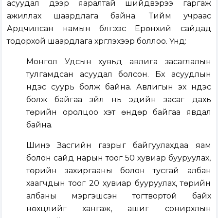
асуудал дээр яаралтай шийдвэрээ гаргаж
ажиллах шаардлага байна. Тийм учраас
Ардчилсан намын бүлгээс Ерөнхий сайдад
тодорхой шаардлага хүргүүлэхээр боллоо. Үүнд:
Монгол Удсын хувьд авлига засаглалын
тулгамдсан асуудал болсон. Бүх асуудлын
үндэс суурь болж байна. Авлигын эх үндэс
болж байгаа зүйл нь эдийн засаг дахь
төрийн оролцоо хэт өндөр байгаа явдал
байна.
Шинэ Засгийн газрыг байгуулахдаа яам
болон сайд нарын тоог 50 хувиар бууруулах,
төрийн захиргааны болон тусгай албан
хаагчдын тоог 20 хувиар бууруулах, төрийн
албаны мэргэшсэн тогтвортой байх
нөхцлийг хангаж, ашиг сонирхлын