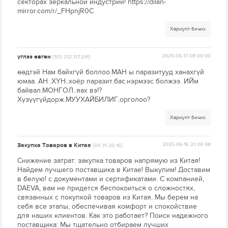
секторах зеркальной индустрии! https://dilan-
mirror.com/r/_FHpnjR0C
Хариулт бичих
үглээ өвгөн
2025-06-17 08:00:00
[103.212.117.214]
өөдтэй Нам байхгүй боллоо.МАН ы паразитууд ханахгүй
юмаа. АН .ХҮН..хоёр паразит.бас.нэрмээс болжээ. ИЙм
байвал.МОНГОЛ..яах вэ!?
Хүзүүгүйдорж.МУУХАЙБИЛИГ.орголоо?
Хариулт бичих
Закупка Товаров в Китае
2025-06-16 21:36:48
[64.31.20.16]
Снижение затрат: закупка товаров напрямую из Китая!
Найдем лучшего поставщика в Китае! Выкупим! Доставим
в белую! с документами и сертификатами. С компанией,
DAEVA, вам не придется беспокоиться о сложностях,
связанных с покупкой товаров из Китая. Мы берем на
себя все этапы, обеспечивая комфорт и спокойствие
для наших клиентов. Как это работает? Поиск надежного
поставщика: Мы тщательно отбираем лучших