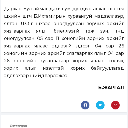
Дархан-Уул аймаг дахь сум дундын анхан шатны
шүүхийн шүүгч Б.Ихтамирын хураангуй мэдээллээр,
ялтан Л.О-г шүүхээс оногдуулсан зорчих эрхийг
хязгаарлах ялыг биелүүлээгүй гэж үзэн, түүнд
оногдуулсан 05 сар 11 хоногийн зорчих эрхийг
хязгаарлах ялаас эдлээгүй үлдсэн 04 сар 26
хоногийн зорчих эрхийг хязгаарлах ялыг 04 сар
26 хоногийн хугацаагаар хорих ялаар сольж,
хорих ялыг нээлттэй хорих байгууллагад
эдлүүлэхээр шийдвэрлэжээ.
Б.ЖАРГАЛ
Сэтгэгдэл