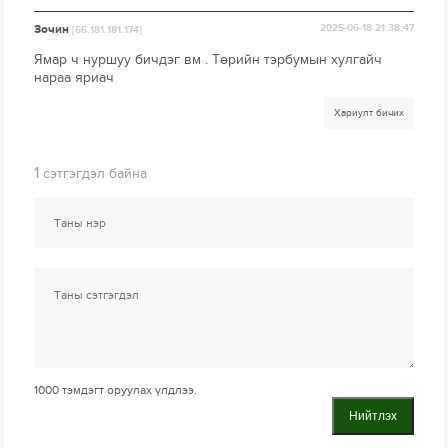
Зочин
2025-06-18 21:38:47
[66.181.181.174]
Ямар ч нуршуу бичдэг вм . Төрийн тэрбумын хулгайч
нараа яриач
Хариулт бичих
1
сэтгэгдэл байна
1000
тэмдэгт оруулах үлдлээ.
Нийтлэх