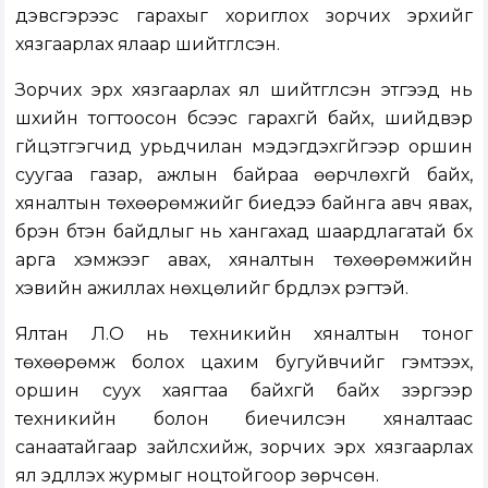
дэвсгэрээс гарахыг хориглох зорчих эрхийг
хязгаарлах ялаар шийтгүүлсэн.
Зорчих эрх хязгаарлах ял шийтгүүлсэн этгээд нь
шүүхийн тогтоосон бүсээс гарахгүй байх, шийдвэр
гүйцэтгэгчид урьдчилан мэдэгдэхгүйгээр оршин
суугаа газар, ажлын байраа өөрчлөхгүй байх,
хяналтын төхөөрөмжийг биедээ байнга авч явах,
бүрэн бүтэн байдлыг нь хангахад шаардлагатай бүх
арга хэмжээг авах, хяналтын төхөөрөмжийн
хэвийн ажиллах нөхцөлийг бүрдүүлэх үүрэгтэй.
Ялтан Л.О нь техникийн хяналтын тоног
төхөөрөмж болох цахим бугуйвчийг гэмтээх,
оршин суух хаягтаа байхгүй байх зэргээр
техникийн болон биечилсэн хяналтаас
санаатайгаар зайлсхийж, зорчих эрх хязгаарлах
ял эдлүүлэх журмыг ноцтойгоор зөрчсөн.