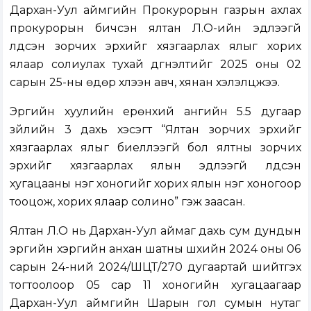
Дархан-Уул аймгийн Прокурорын газрын ахлах
прокурорын бичсэн ялтан Л.О-ийн эдлээгүй
үлдсэн зорчих эрхийг хязгаарлах ялыг хорих
ялаар солиулах тухай дүгнэлтийг 2025 оны 02
сарын 25-ны өдөр хүлээн авч, хянан хэлэлцжээ.
Эрүүгийн хуулийн ерөнхий ангийн 5.5 дугаар
зүйлийн 3 дахь хэсэгт “Ялтан зорчих эрхийг
хязгаарлах ялыг биелүүлээгүй бол ялтны зорчих
эрхийг хязгаарлах ялын эдлээгүй үлдсэн
хугацааны нэг хоногийг хорих ялын нэг хоногоор
тооцож, хорих ялаар солино” гэж заасан.
Ялтан Л.О нь Дархан-Уул аймаг дахь сум дундын
эрүүгийн хэргийн анхан шатны шүүхийн 2024 оны 06
сарын 24-ний 2024/ШЦТ/270 дугаартай шийтгэх
тогтоолоор 05 сар 11 хоногийн хугацаагаар
Дархан-Уул аймгийн Шарын гол сумын нутаг