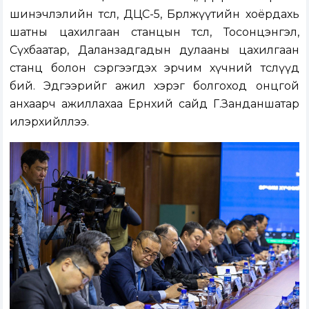
шинэчлэлийн төсөл, ДЦС-5, Бөөрөлжүүтийн хоёрдахь
шатны цахилгаан станцын төсөл, Тосонцэнгэл,
Сүхбаатар, Даланзадгадын дулааны цахилгаан
станц болон сэргээгдэх эрчим хүчний төслүүд
бий. Эдгээрийг ажил хэрэг болгоход онцгой
анхаарч ажиллахаа Ерөнхий сайд Г.Занданшатар
илэрхийллээ.