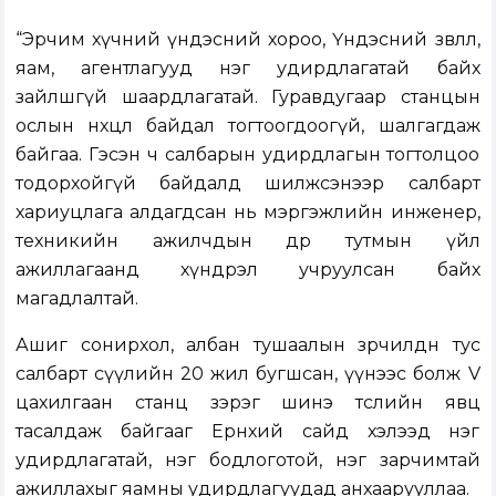
“Эрчим хүчний үндэсний хороо, Үндэсний зөвлөл,
яам, агентлагууд нэг удирдлагатай байх
зайлшгүй шаардлагатай. Гуравдугаар станцын
ослын нөхцөл байдал тогтоогдоогүй, шалгагдаж
байгаа. Гэсэн ч салбарын удирдлагын тогтолцоо
тодорхойгүй байдалд шилжсэнээр салбарт
хариуцлага алдагдсан нь мэргэжлийн инженер,
техникийн ажилчдын өдөр тутмын үйл
ажиллагаанд хүндрэл учруулсан байх
магадлалтай.
Ашиг сонирхол, албан тушаалын зөрчилдөөн тус
салбарт сүүлийн 20 жил бугшсан, үүнээс болж V
цахилгаан станц зэрэг шинэ төслийн явц
тасалдаж байгааг Ерөнхий сайд хэлээд нэг
удирдлагатай, нэг бодлоготой, нэг зарчимтай
ажиллахыг яамны удирдлагуудад анхаарууллаа.