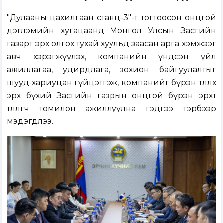
"Дулааны цахилгаан станц-3"-т тогтоосон онцгой
дэглэмийн хугацаанд Монгол Улсын Засгийн
газарт эрх олгох тухай хуульд заасан арга хэмжээг
авч хэрэгжүүлэх, компанийн үндсэн үйл
ажиллагаа, удирдлага, зохион байгуулалтыг
шууд хариуцан гүйцэтгэж, компанийг бүрэн төлөөлөх
эрх бүхий Засгийн газрын онцгой бүрэн эрхт
төлөөлөгч томилон ажиллуулна гэдгээ тэрбээр
мэдэгдлээ.