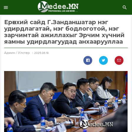
Ерөнхий сайд Г.Занданшатар нэг
удирдлагатай, нэг бодлоготой, нэг
зарчимтай ажиллахыг Эрчим хүчний
яамны удирдлагуудад анхаарууллаа
Aдмин / Улстөр
2025.06.19