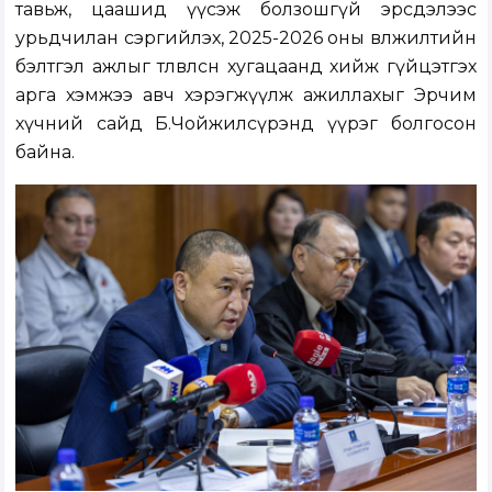
тавьж, цаашид үүсэж болзошгүй эрсдэлээс
урьдчилан сэргийлэх, 2025-2026 оны өвөлжилтийн
бэлтгэл ажлыг төлөвлөсөн хугацаанд хийж гүйцэтгэх
арга хэмжээ авч хэрэгжүүлж ажиллахыг Эрчим
хүчний сайд Б.Чойжилсүрэнд үүрэг болгосон
байна.