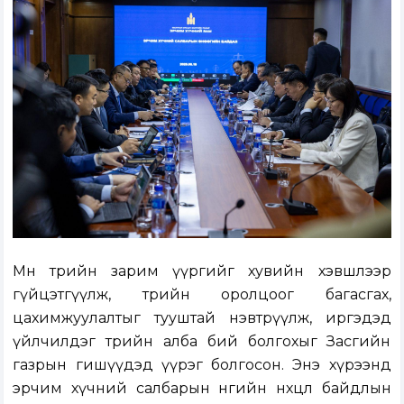
Мөн төрийн зарим үүргийг хувийн хэвшлээр
гүйцэтгүүлж, төрийн оролцоог багасгах,
цахимжуулалтыг тууштай нэвтрүүлж, иргэдэд
үйлчилдэг төрийн алба бий болгохыг Засгийн
газрын гишүүдэд үүрэг болгосон. Энэ хүрээнд
эрчим хүчний салбарын өнөөгийн нөхцөл байдлын