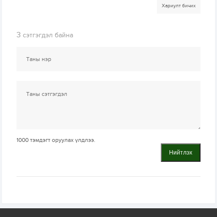
Хариулт бичих
3
сэтгэгдэл байна
1000
тэмдэгт оруулах үлдлээ.
Нийтлэх