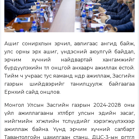
Ашиг сонирхлын зөрчил, авлигаас ангид байж,
улс орны эрх ашиг, үндэсний аюулгүй байдал,
эрчим хүчний найдвартай хангамжийг
бүрдүүлэхийн төлөө онцгой анхаарч ажиллах ёстой.
Тийм ч учраас тус яаманд өнөөдөр ажиллаж, Засгийн
газрын шийдвэрийг танилцуулж байгаагаа
Ерөнхий сайд онцлов.
Монгол Улсын Засгийн газрын 2024-2028 оны
үйл ажиллагааны хөтөлбөрт улсын эдийн засаг,
нийгмийн хөгжлийн төслүүдийг хэрэгжүүлэхээр
ажиллаж байна. Үүнд эрчим хүчний салбарт
Тавантолгойн цахилгаан станц, ДЦС-3-ын өргөтгөл