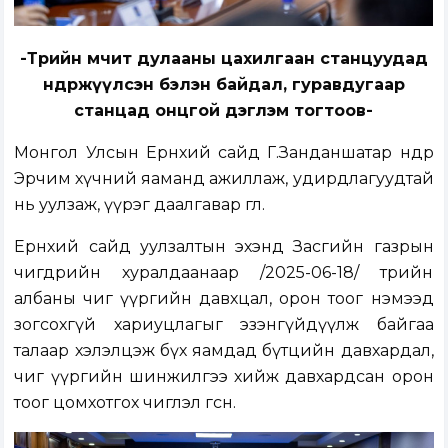
-Төрийн өмчит дулааны цахилгаан станцуудад
өндөржүүлсэн бэлэн байдал, гуравдугаар
станцад онцгой дэглэм тогтоов-
Монгол Улсын Ерөнхий сайд Г.Занданшатар өнөөдөр
Эрчим хүчний яаманд ажиллаж, удирдлагуудтай
нь уулзаж, үүрэг даалгавар өглөө.
Ерөнхий сайд уулзалтын эхэнд Засгийн газрын
өчигдрийн хуралдаанаар /2025-06-18/ төрийн
албаны чиг үүргийн давхцал, орон тоог нэмээд
зогсохгүй хариуцлагыг эзэнгүйдүүлж байгаа
талаар хэлэлцэж бүх яамдад бүтцийн давхардал,
чиг үүргийн шинжилгээ хийж давхардсан орон
тоог цомхотгох чиглэл өгсөн.