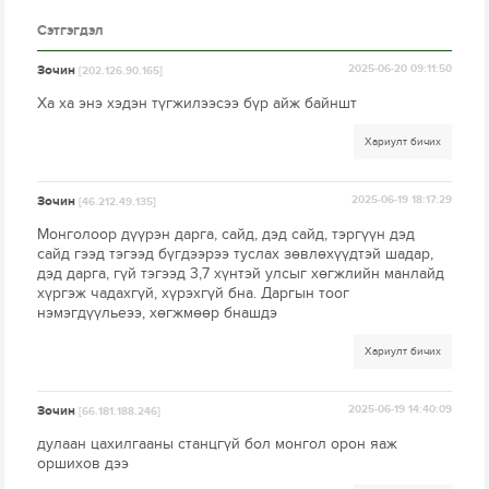
Сэтгэгдэл
Зочин
2025-06-20 09:11:50
[202.126.90.165]
Ха ха энэ хэдэн түгжилээсээ бүр айж байншт
Хариулт бичих
Зочин
2025-06-19 18:17:29
[46.212.49.135]
Монголоор дүүрэн дарга, сайд, дэд сайд, тэргүүн дэд
сайд гээд тэгээд бүгдээрээ туслах зөвлөхүүдтэй шадар,
дэд дарга, гүй тэгээд 3,7 хүнтэй улсыг хөгжлийн манлайд
хүргэж чадахгүй, хүрэхгүй бна. Даргын тоог
нэмэгдүүльеээ, хөгжмөөр бнашдэ
Хариулт бичих
Зочин
2025-06-19 14:40:09
[66.181.188.246]
дулаан цахилгааны станцгүй бол монгол орон яаж
оршихов дээ