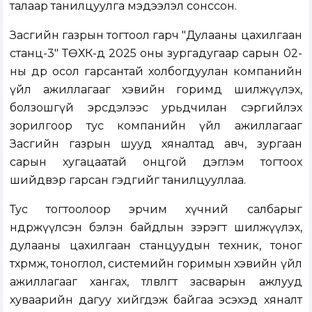
талаар танилцуулга мэдээлэл сонссон.
Засгийн газрын тогтоол гарч "Дулааны цахилгаан
станц-3" ТӨХК-д 2025 оны зургадугаар сарын 02-
ны өдөр осол гарсантай холбогдуулан компанийн
үйл ажиллагааг хэвийн горимд шилжүүлэх,
болзошгүй эрсдэлээс урьдчилан сэргийлэх
зорилгоор тус компанийн үйл ажиллагааг
Засгийн газрын шууд хяналтад авч, зургаан
сарын хугацаатай онцгой дэглэм тогтоох
шийдвэр гарсан гэдгийг танилцууллаа.
Тус тогтоолоор эрчим хүчний салбарыг
өндөржүүлсэн бэлэн байдлын зэрэгт шилжүүлэх,
дулааны цахилгаан станцуудын техник, тоног
төхөөрөмж, тоноглол, системийн горимын хэвийн үйл
ажиллагааг хангах, төлөвлөгөөт засварын ажлууд
хуваарийн дагуу хийгдэж байгаа эсэхэд хяналт