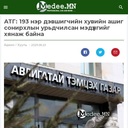
АТГ: 193 нэр дэвшигчийн хувийн ашиг
сонирхлын урьдчилсан мэдүүлгийг
хянаж байна
Aдмин / Хууль
2025.06.23