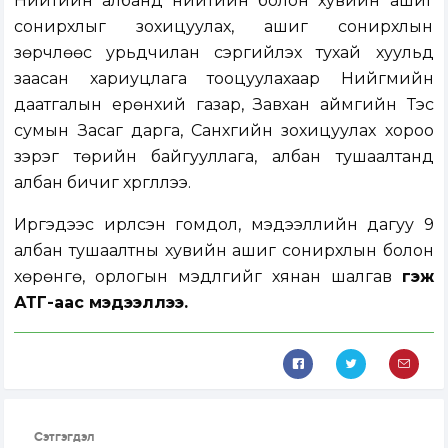
Нийтийн албанд нийтийн болон хувийн ашиг
сонирхлыг зохицуулах, ашиг сонирхлын
зөрчлөөс урьдчилан сэргийлэх тухай хуульд
заасан хариуцлага тооцуулахаар Нийгмийн
даатгалын ерөнхий газар, Завхан аймгийн Тэс
сумын Засаг дарга, Санхүүгийн зохицуулах хороо
зэрэг төрийн байгууллага, албан тушаалтанд
албан бичиг хүргүүллээ.
Иргэдээс ирүүлсэн гомдол, мэдээллийн дагуу 9
албан тушаалтны хувийн ашиг сонирхлын болон
хөрөнгө, орлогын мэдүүлгийг хянан шалгав
гэж
АТГ-аас мэдээллээ.
Сэтгэгдэл