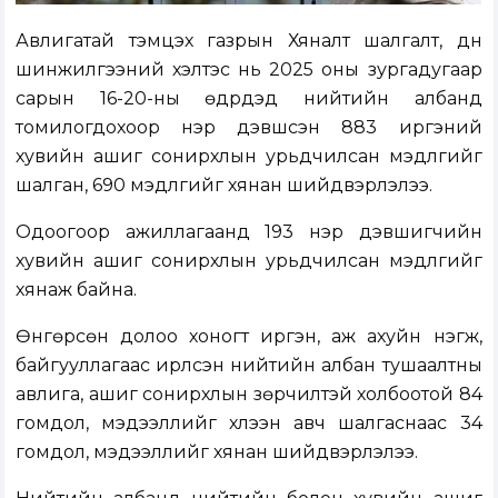
Авлигатай тэмцэх газрын Хяналт шалгалт, дүн
шинжилгээний хэлтэс нь 2025 оны зургадугаар
сарын 16-20-ны өдрүүдэд нийтийн албанд
томилогдохоор нэр дэвшсэн 883 иргэний
хувийн ашиг сонирхлын урьдчилсан мэдүүлгийг
шалган, 690 мэдүүлгийг хянан шийдвэрлэлээ.
Одоогоор ажиллагаанд 193 нэр дэвшигчийн
хувийн ашиг сонирхлын урьдчилсан мэдүүлгийг
хянаж байна.
Өнгөрсөн долоо хоногт иргэн, аж ахуйн нэгж,
байгууллагаас ирүүлсэн нийтийн албан тушаалтны
авлига, ашиг сонирхлын зөрчилтэй холбоотой 84
гомдол, мэдээллийг хүлээн авч шалгаснаас 34
гомдол, мэдээллийг хянан шийдвэрлэлээ.