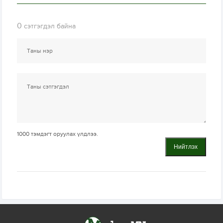
0
сэтгэгдэл байна
1000
тэмдэгт оруулах үлдлээ.
Нийтлэх