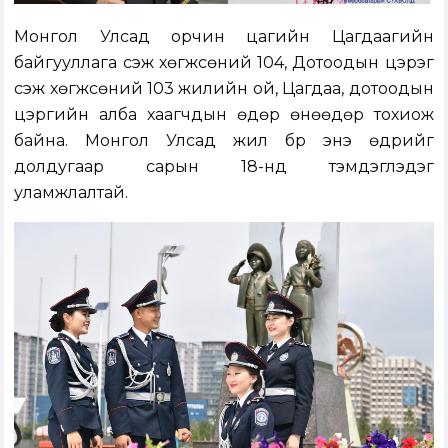
Монгол Улсад орчин цагийн Цагдаагийн
байгууллага үүсэж хөгжсөний 104, Дотоодын цэрэг
үүсэж хөгжсөний 103 жилийн ой, Цагдаа, дотоодын
цэргийн алба хаагчдын өдөр өнөөдөр тохиож
байна. Монгол Улсад жил бүр энэ өдрийг
долдугаар сарын 18-нд тэмдэглэдэг
уламжлалтай.