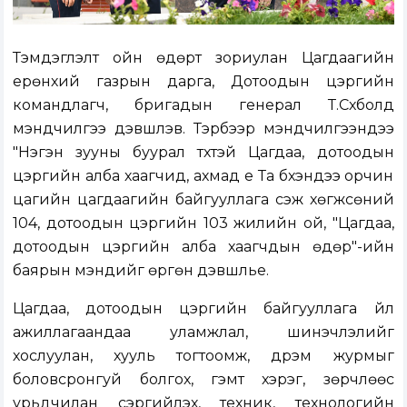
Тэмдэглэлт ойн өдөрт зориулан Цагдаагийн
ерөнхий газрын дарга, Дотоодын цэргийн
командлагч, бригадын генерал Т.Сүхболд
мэндчилгээ дэвшүүлэв. Тэрбээр мэндчилгээндээ
"Нэгэн зууны буурал түүхтэй Цагдаа, дотоодын
цэргийн алба хаагчид, ахмад үе Та бүхэндээ орчин
цагийн цагдаагийн байгууллага үүсэж хөгжсөний
104, дотоодын цэргийн 103 жилийн ой, "Цагдаа,
дотоодын цэргийн алба хаагчдын өдөр"-ийн
баярын мэндийг өргөн дэвшүүлье.
Цагдаа, дотоодын цэргийн байгууллага үйл
ажиллагаандаа уламжлал, шинэчлэлийг
хослуулан, хууль тогтоомж, дүрэм журмыг
боловсронгуй болгох, гэмт хэрэг, зөрчлөөс
урьдчилан сэргийлэх, техник, технологийн