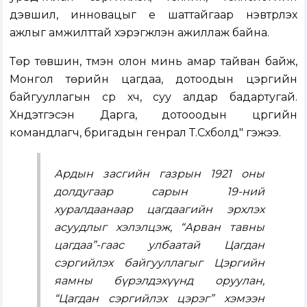
дэвшил, инновацыг үе шаттайгаар нэвтрүүлэх
ажлыг амжилттай хэрэгжүүлэн ажиллаж байна.
Төр төвшин, түмэн олон минь амар тайван байж,
Монгол төрийн цагдаа, дотоодын цэргийн
байгууллагын сүр хүч, суу алдар бадартугай.
Хүндэтгэсэн Дарга, дотооодын цргийн
командлагч, бригадын генрал Т.Сүхболд" гэжээ.
Ардын засгийн газрын 1921 оны
долдугаар сарын 19-ний
хуралдаанаар цагдаагийн эрхлэх
асуудлыг хэлэлцэж, “Арван тавны
цагдаа”-гаас улбаатай Цагдан
сэргийлэх байгууллагыг Цэргийн
яамны бүрэлдэхүүнд оруулан,
“Цагдан сэргийлэх цэрэг” хэмээн