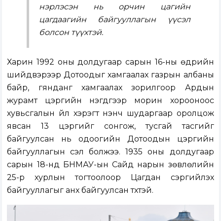
нэрлэсэн нь орчин цагийн
цагдаагийн байгууллагын үүсэл
болсон түүхтэй.
Харин 1992 оны долдугаар сарын 16-ны өдрийн
шийдвэрээр Дотоодыг хамгаалах газрын албаны
байр, гянданг хамгаалах зорилгоор Ардын
журамт цэргийн нэгдүгээр морин хорооноос
хувьсгалын үйл хэрэгт үнэнч шударгаар оролцож
явсан 13 цэргийг сонгож, тусгай тасгийг
байгуулсан нь одоогийн Дотоодын цэргийн
байгууллагын үүсэл болжээ. 1935 оны долдугаар
сарын 18-нд БНМАУ-ын Сайд нарын зөвлөлийн
25-р хурлын тогтоолоор Цагдан сэргийлэх
байгууллагыг анх байгуулсан түүхтэй.