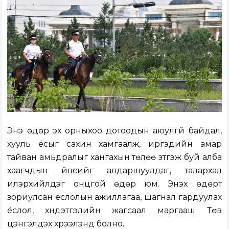
Энэ өдөр эх орныхоо дотоодын аюулгүй байдал,
хууль ёсыг сахин хамгаалж, иргэдийн амар
тайван амьдралыг хангахын төлөө зүтгэж буй алба
хаагчдын үйлсийг алдаршуулдаг, талархал
илэрхийлдэг онцгой өдөр юм. Энэхүү өдөрт
зориулсан ёслолын ажиллагаа, шагнал гардуулах
ёслол, хүндэтгэлийн жагсаал маргааш Төв
цэнгэлдэх хүрээлэнд болно.