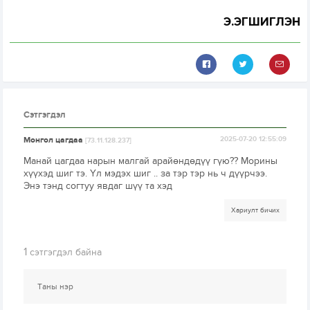
Э.ЭГШИГЛЭН
Сэтгэгдэл
Монгол цагдаа
2025-07-20 12:55:09
[73.11.128.237]
Манай цагдаа нарын малгай арайөндөдүү гүю?? Морины
хүүхэд шиг тэ. Үл мэдэх шиг .. за тэр тэр нь ч дүүрчээ.
Энэ тэнд согтуу явдаг шүү та хэд
Хариулт бичих
1
сэтгэгдэл байна