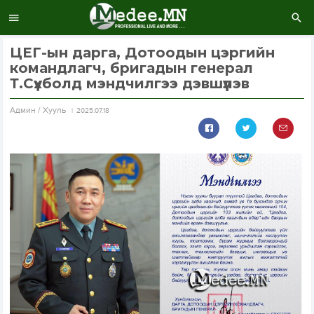
ЦЕГ-ын дарга, Дотоодын цэргийн
командлагч, бригадын генерал
Т.Сүхболд мэндчилгээ дэвшүүлэв
Aдмин / Хууль
2025.07.18