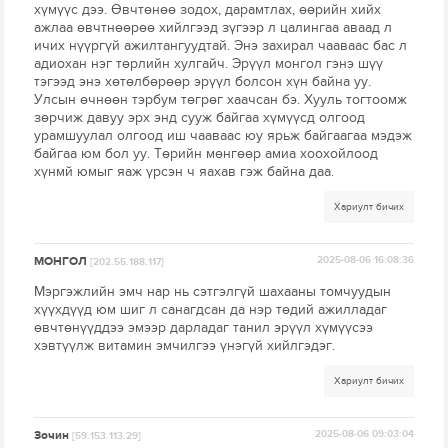
хүмүүс дээ. Өвчтөнөө зодох, дарамтлах, өөрийн хийх
ажлаа өвчтнөөрөө хийлгээд зүгээр л цалингаа аваад л
ичих нүүргүй ажилтангуудтай. Энэ захирал чааваас бас л
адиохан нэг төрлийн хулгайч. Эрүүл монгол гэнэ шүү
тэгээд энэ хөтөлбөрөөр эрүүл болсон хүн байна уу.
Улсын өчнөөн тэрбум төгрөг хаачсан бэ. Хууль тогтоомж
зөрчиж давуу эрх энд сууж байгаа хүмүүсд олгоод
урамшуулал олгоод иш чааваас юу ярьж байгаагаа мэдэж
байгаа юм бол уу. Төрийн мөнгөөр амиа хоохойлоод
хүнмй юмыг яаж үрсэн ч яахав гэж байна даа.
Хариулт бичих
МОНГОЛ
2025-08-06 16:08:36
[202.55.188.117]
Мэргэжлийн эмч нар нь сэтгэлгүй шахааны томчуудын
хүүхдүүд юм шиг л санагдсан да нэр төдий ажилладаг
өвчтөнүүддээ эмээр дарладаг танил эрүүл хүмүүсээ
хэвтүүлж витамин эмчилгээ үнэгүй хийлгэдэг.
Хариулт бичих
Зочин
2025-08-06 09:03:04
[59.153.113.29]