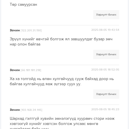
Төр самуурсан
Хариулт бичих
Зочин
2025-08-05 19:43:54
[122.201.31.190]
Эрүүл хүнийг өвчтэй болгож ял завшуулдаг бузар эмч
нар олон байгаа
Хариулт бичих
Зочин
2025-08-05 18:52:05
[66.181.181.218]
Ха ха толгойд нь өлөн хулгайчууд сууж байхад доор нь
байгаа хулгайчууд яаж зүгээр суух уу.
Хариулт бичих
Зочин
2025-08-05 18:45:23
[103.168.34.145]
Шархад гэлтгүй хувийн эмнэлэгүүд хуурамч стори нээж
хэвтээгүй хүнийг хэвтсэн болгож улсаас мөнгө
хулгайлдаг байх шүү.