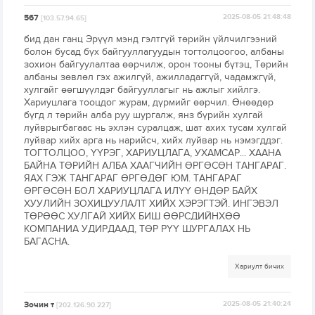
567
2025-08-05 21:48:48
[103.57.94.65]
бид дан ганц Эрүүл мэнд гэлтгүй төрийн үйлчилгээний
болон бусад бүх байгууллагуудын тогтолцоогоо, албаны
зохион байгуулалтаа өөрчилж, орон тооны бүтэц, Төрийн
албаны зөвлөл гэх ажилгүй, ажилладаггүй, чадамжгүй,
хулгайг өөгшүүлдэг байгууллагыг нь ажлыг хийлгэ.
Хариуцлага тооцдог журам, дүрмийг өөрчил. Өнөөдөр
бүгд л төрийн алба руу шургалж, янз бүрийн хулгай
луйврыгбагаас нь эхлэн суралцаж, шат ахих тусам хулгай
луйвар хийх арга нь нарийсч, хийх луйвар нь нэмэгддэг.
ТОГТОЛЦОО, ҮҮРЭГ, ХАРИУЦЛАГА, УХАМСАР... ХААНА
БАЙНА ТӨРИЙН АЛБА ХААГЧИЙН ӨРГӨСӨН ТАНГАРАГ.
ЯАХ ГЭЖ ТАНГАРАГ ӨРГӨДӨГ ЮМ. ТАНГАРАГ
ӨРГӨСӨН БОЛ ХАРИУЦЛАГА ИЛҮҮ ӨНДӨР БАЙХ
ХУУЛИЙН ЗОХИЦУУЛАЛТ ХИЙХ ХЭРЭГТЭЙ. ИНГЭВЭЛ
ТӨРӨӨС ХУЛГАЙ ХИЙХ БИШ ӨӨРСДИЙНХӨӨ
КОМПАНИА УДИРДААД, ТӨР РҮҮ ШУРГАЛАХ НЬ
БАГАСНА.
Хариулт бичих
Зочин т
2025-08-05 21:40:24
[202.126.90.227]