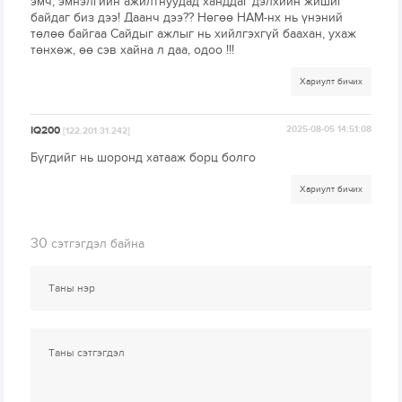
эмч, эмнэлгийн ажилтнуудад ханддаг дэлхийн жишиг
байдаг биз дээ! Даанч дээ?? Нөгөө НАМ-нх нь үнэний
төлөө байгаа Сайдыг ажлыг нь хийлгэхгүй баахан, ухаж
төнхөж, өө сэв хайна л даа, одоо !!!
Хариулт бичих
IQ200
2025-08-05 14:51:08
[122.201.31.242]
Бүгдийг нь шоронд хатааж борц болго
Хариулт бичих
30
сэтгэгдэл байна