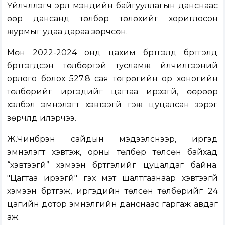
Үйлчлүүлэгч эрүүл мэндийн байгууллагын данснаас
өөр дансанд төлбөр төлөхийг хориглосон
журмыг удаа дараа зөрчсөн.
Мөн 2022-2024 онд цахим бүртгэлд бүртгэлд
бүртгэгдсэн төлбөртэй тусламж үйлчилгээний
орлого болох 527.8 сая төгрөгийн ор хоногийн
төлбөрийг иргэдийг цагтаа ирээгүй, өөрөөр
хэлбэл эмнэлэгт хэвтээгүй гэж цуцалсан зэрэг
зөрчлүүд илэрчээ.
Ж.Чинбүрэн сайдын мэдээлснээр, иргэд
эмнэлэгт хэвтэж, орны төлбөр төлсөн байхад
“хэвтээгүй” хэмээн бүртгэлийг цуцалдаг байна.
"Цагтаа ирээгүй" гэх мэт шалтгаанаар хэвтээгүй
хэмээн бүртгэж, иргэдийн төлсөн төлбөрийг 24
цагийн дотор эмнэлгийн данснаас гаргаж авдаг
аж.