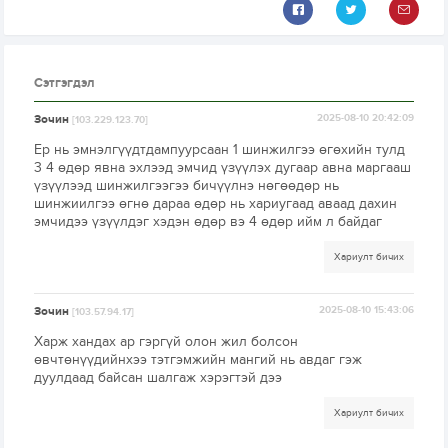
Сэтгэгдэл
Зочин
2025-08-10 20:42:09
[103.229.123.70]
Ер нь эмнэлгүүдтдампуурсаан 1 шинжилгээ өгөхийн тулд
3 4 өдөр явна эхлээд эмчид үзүүлэх дугаар авна маргааш
үзүүлээд шинжилгээгээ бичүүлнэ нөгөөдөр нь
шинжиилгээ өгнө дараа өдөр нь хариугаад аваад дахин
эмчидээ үзүүлдэг хэдэн өдөр вэ 4 өдөр ийм л байдаг
Хариулт бичих
Зочин
2025-08-10 15:43:06
[103.57.94.17]
Харж хандах ар гэргүй олон жил болсон
өвчтөнүүдийнхээ тэтгэмжийн мангий нь авдаг гэж
дуулдаад байсан шалгаж хэрэгтэй дээ
Хариулт бичих