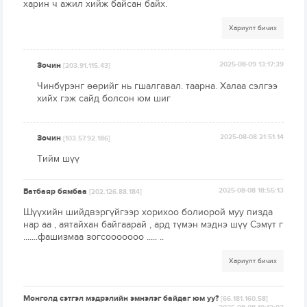
харин ч ажил хийж байсан байх.
Хариулт бичих
Зочин
2025-08-09 13:17:39
[203.91.115.43]
Чинбүрэнг өөрийг нь гшалгавал. таарна. Халаа сэлгээ
хийх гэж сайд болсон юм шиг
Зочин
2025-08-08 21:51:14
[103.57.92.186]
Тийм шүү
Батбаяр бямбаа
2025-08-08 18:55:13
[202.126.88.184]
Шүүхийн шийдвэргүйгээр хорихоо болиорой муу пизда
нар аа , аятайхан байгаарай , ард түмэн мэднэ шүү Сэмүт г
.......фашизмаа зогсооооооо ..... ..
Хариулт бичих
Монголд сэтгэл мэдрэлийн эмнэлэг байдаг юм уу?
[66.181.160.58]