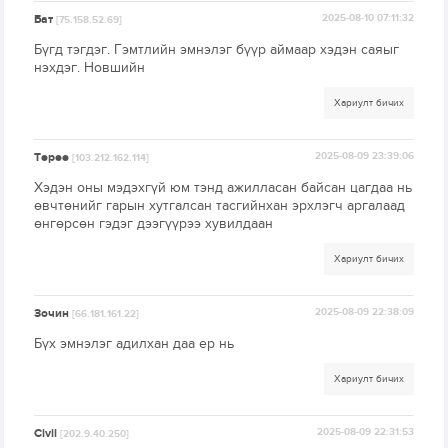
Бат
2025-08-10 07:11:32
[75.158.52.69]
Бүгд тэгдэг. Гэмтлийн эмнэлэг бүүр аймаар хэдэн саяыг
нэхдэг. Новшийн
Хариулт бичих
Төрөө
2025-08-09 23:39:06
[103.212.162.114]
Хэдэн оны мэдэхгүй юм тэнд ажилласан байсан цагдаа нь
өвчтөнийг гарын хутгалсан тасгийнхан эрхлэгч аргалаад
өнгөрсөн гэдэг дээгүүрээ хувилдаан
Хариулт бичих
Зочин
2025-08-09 22:38:09
[66.181.161.22]
Бүх эмнэлэг адилхан даа ер нь
Хариулт бичих
Civil
2025-08-09 22:31:53
[202.9.40.250]