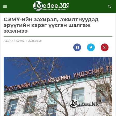
СЭМҮТ-ийн захирал, ажилтнуудад
эрүүгийн хэрэг үүсгэн шалгаж
эхэлжээ
Aдмин / Хууль
2025.08.05