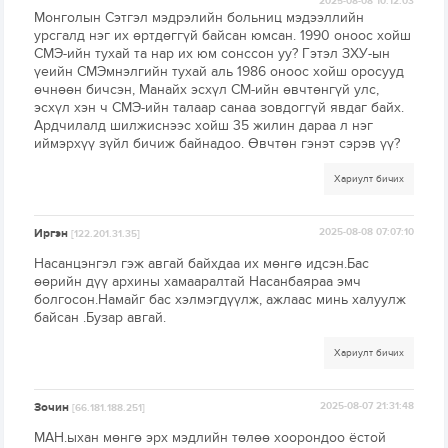
2025-08-08 10:12:03
Монголын Сэтгэл мэдрэлийн больниц мэдээллийн
урсгалд нэг их өртдөггүй байсан юмсан. 1990 оноос хойш
СМЭ-ийн тухай та нар их юм сонссон уу? Гэтэл ЗХУ-ын
үеийн СМЭмнэлгийн тухай аль 1986 оноос хойш оросууд
өчнөөн бичсэн, Манайх эсхүл СМ-ийн өвчтөнгүй улс,
эсхүл хэн ч СМЭ-ийн талаар санаа зовдоггүй явдаг байх.
Ардчилалд шилжиснээс хойш 35 жилин дараа л нэг
иймэрхүү зүйл бичиж байнадоо. Өвчтөн гэнэт сэрэв үү?
Хариулт бичих
Иргэн
2025-08-08 07:07:10
[122.201.31.35]
Насанцэнгэл гэж авгай байхдаа их мөнгө идсэн.Бас
өөрийн дүү архины хамааралтай Насанбаяраа эмч
болгосон.Намайг бас хэлмэгдүүлж, ажлаас минь халуулж
байсан .Бузар авгай.
Хариулт бичих
Зочин
2025-08-07 21:31:48
[66.181.188.251]
МАН.ыхан мөнгө эрх мэдлийн төлөө хоорондоо ёстой