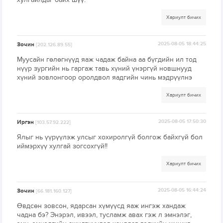
Хариулт бичих
Зочин
2025-08-05 18:44:25
[202.126.89.55]
Муусайн гөлөгнүүд яаж чадаж байна аа бүгдийн ил тод
нүүр зургийн нь гаргаж тавь хүний үнэргүй новшнууд
хүний зовлонгоор оролдвол яадгийн чинь мэдрүүлнэ
Хариулт бичих
Иргэн
2025-08-05 17:50:30
[103.57.92.222]
Ялыг нь үүрүүлэж улсыг хохиролгүй болгож байхгүй бол
иймэрхүү хулгай зогсохгүй!!
Хариулт бичих
Зочин
2025-08-05 16:44:24
[66.181.160.127]
Өвдсөн зовсон, ядарсан хүмүүсд яаж ингэж хандаж
чадна бэ? Энэрэл, ивээл, тусламж авах гэж л эмнэлэг,