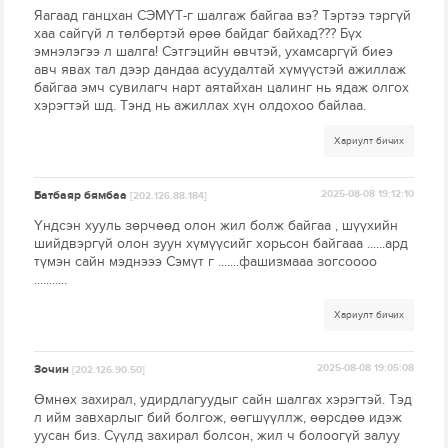
Яагаад ганцхан СЭМҮТ-г шалгаж байгаа вэ? Тэртээ тэргүй
хаа сайгүй л төлбөртэй өрөө байдаг байхад??? Бүх
эмнэлэгээ л шалга! Сэтгэцийн өвчтэй, ухамсаргүй биеэ
авч явах тал дээр дандаа асуудалтай хүмүүстэй ажиллаж
байгаа эмч сувилагч нарт аятайхан цалинг нь ядаж олгох
хэрэгтэй шд. Тэнд нь ажиллах хүн олдохоо байлаа.
Хариулт бичих
Батбаяр бямбаа
2025-08-08 19:12:10
[202.126.88.184]
Үндсэн хууль зөрчөөд олон жил болж байгаа , шүүхийн
шийдвэргүй олон зуун хүмүүсийг хорьсон байгааа ......ард
түмэн сайн мэднэээ Сэмүт г .......фашизмааа зогсоооо
...........
Хариулт бичих
Зочин
2025-08-08 19:05:08
[202.126.90.50]
Өмнөх захирал, удирдлагуудыг сайн шалгах хэрэгтэй. Тэд
л ийм завхарлыг бий болгож, өөгшүүллж, өөрсдөө идэж
уусан биз. Сүүлд захирал болсон, жил ч болоогүй залуу