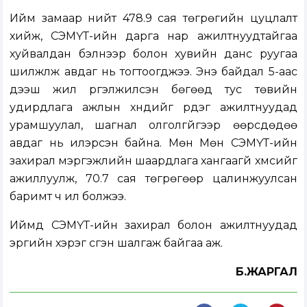
Ийм замаар нийт 478.9 сая төгрөгийн цуцлалт
хийж, СЭМҮТ-ийн дарга нар ажилтнуудтайгаа
хуйвалдан бэлнээр болон хувийн данс руугаа
шилжүүлж авдаг нь тогтоогджээ. Энэ байдал 5-аас
дээш жил үргэлжилсэн бөгөөд тус төвийн
удирдлага ажлын хүндийг үүрдэг ажилтнуудад
урамшуулал, шагнал олголгүйгээр өөрсдөдөө
авдаг нь илэрсэн байна. Мөн Мөн СЭМҮТ-ийн
захирал мэргэжлийн шаардлага хангаагүй хүмүүсийг
ажиллуулж, 70.7 сая төгрөгөөр цалинжуулсан
баримт ч ил болжээ.
Иймд СЭМҮТ-ийн захирал болон ажилтнуудад
эрүүгийн хэрэг үүсгэн шалгаж байгаа аж.
Б.ЖАРГАЛ