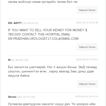
хөлөө жийлцэх юмаа иргэдийн төлөө бол таг
Хариулт бичих
DR. ADITY
2025-08-07 14:10:18
[102.89.85.59]
IF YOU WANT TO SELL YOUR KIDNEY FOR MONEY $
780,000 CONTACT THIS HOSPITAL EMAIL:
DR.PRADHAN.UROLOGIST.LT.COL@GMAIL.COM
Хариулт бичих
M
2025-08-07 11:16:53
[66.181.182.124]
Бүх эмнэлгээ шалгаарай. Нэг л жишээ бичье. ЭмД төлөөд
үзүүлэх, шинжилгээ өгөх ; хариу авахад 3аас дээш удаа
явуулж байна
Хариулт бичих
Зочин
2025-08-06 22:41:24
[202.126.91.236]
Уулаасаа дампуурсан эмнэлэг хэцүү дээ. Үе үеээрээ ийм