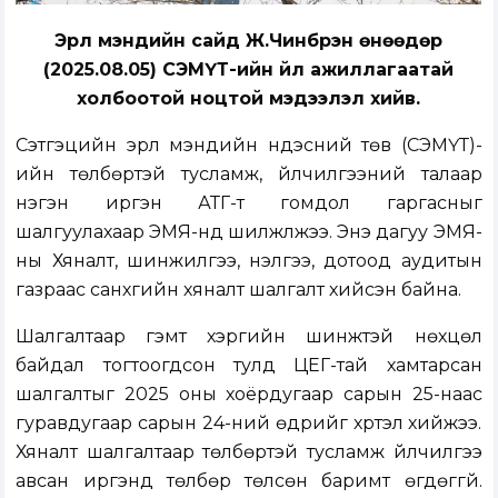
Эрүүл мэндийн сайд Ж.Чинбүрэн өнөөдөр
(2025.08.05) СЭМҮТ-ийн үйл ажиллагаатай
холбоотой ноцтой мэдээлэл хийв.
Сэтгэцийн эрүүл мэндийн үндэсний төв (СЭМҮТ)-
ийн төлбөртэй тусламж, үйлчилгээний талаар
нэгэн иргэн АТГ-т гомдол гаргасныг
шалгуулахаар ЭМЯ-нд шилжүүлжээ. Энэ дагуу ЭМЯ-
ны Хяналт, шинжилгээ, үнэлгээ, дотоод аудитын
газраас санхүүгийн хяналт шалгалт хийсэн байна.
Шалгалтаар гэмт хэргийн шинжтэй нөхцөл
байдал тогтоогдсон тулд ЦЕГ-тай хамтарсан
шалгалтыг 2025 оны хоёрдугаар сарын 25-наас
гуравдугаар сарын 24-ний өдрийг хүртэл хийжээ.
Хяналт шалгалтаар төлбөртэй тусламж үйлчилгээ
авсан иргэнд төлбөр төлсөн баримт өгдөггүй.