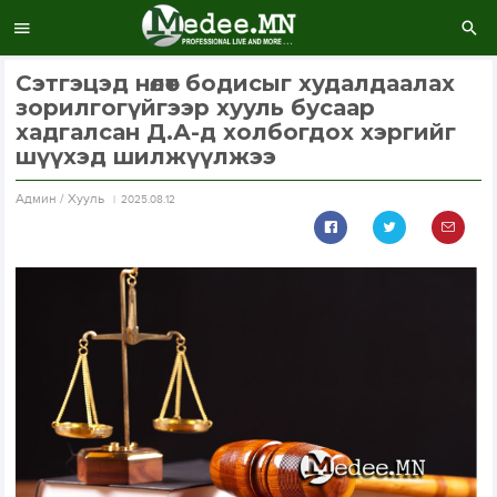
Сэтгэцэд нөлөөт бодисыг худалдаалах
зорилгогүйгээр хууль бусаар
хадгалсан Д.А-д холбогдох хэргийг
шүүхэд шилжүүлжээ
Aдмин / Хууль
2025.08.12