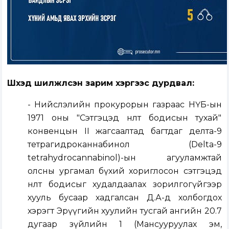
Шүүхэд шилжүүлсэн зарим хэргээс дурдвал:
- Нийслэлийн прокурорын газраас НҮБ-ын
1971 оны "Сэтгэцэд нөлөөт бодисын тухай"
конвенцын II жагсаалтад багтдаг делта-9
тетрагидроканнабинол (Delta-9
tetrahydrocannabinol)-ын агууламжтай
олсны ургамал бүхий хориглосон сэтгэцэд
нөлөөт бодисыг худалдаалах зорилгогүйгээр
хууль бусаар хадгалсан Д.А-д холбогдох
хэрэгт Эрүүгийн хуулийн тусгай ангийн 20.7
дугаар зүйлийн 1 (Мансууруулах эм,