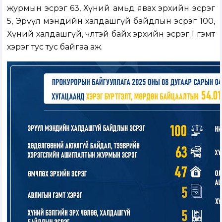
журмын эсрэг 63, Хүний амьд явах эрхийн эсрэг
5, Эрүүл мэндийн халдашгүй байдлын эсрэг 100,
Хүний халдашгүй, чөлөөтэй байх эрхийн эсрэг 1 гэмт
хэрэг тус тус байгаа аж.