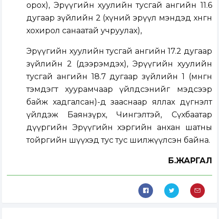
орох), Эрүүгийн хуулийн тусгай ангийн 11.6
дугаар зүйлийн 2 (хүний эрүүл мэндэд хөнгөн
хохирол санаатай учруулах),
Эрүүгийн хуулийн тусгай ангийн 17.2 дугаар
зүйлийн 2 (дээрэмдэх), Эрүүгийн хуулийн
тусгай ангийн 18.7 дугаар зүйлийн 1 (мөнгөн
тэмдэгт хуурамчаар үйлдсэнийг мэдсээр
байж хадгалсан)-д зааснаар яллах дүгнэлт
үйлдэж Баянзүрх, Чингэлтэй, Сүхбаатар
дүүргийн Эрүүгийн хэргийн анхан шатны
тойргийн шүүхэд тус тус шилжүүлсэн байна.
Б.ЖАРГАЛ