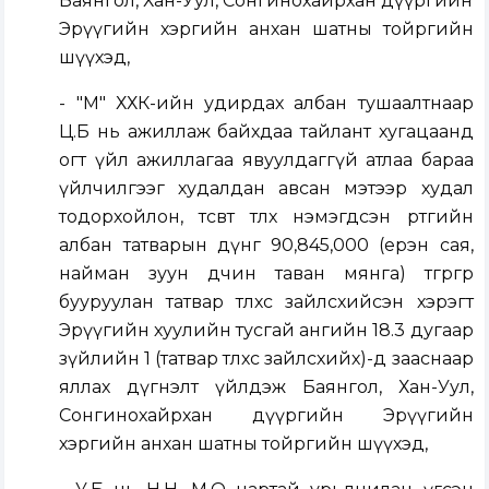
Баянгол, Хан-Уул, Сонгинохайрхан дүүргийн
Эрүүгийн хэргийн анхан шатны тойргийн
шүүхэд,
- "М" ХХК-ийн удирдах албан тушаалтнаар
Ц.Б нь ажиллаж байхдаа тайлант хугацаанд
огт үйл ажиллагаа явуулдаггүй атлаа бараа
үйлчилгээг худалдан авсан мэтээр худал
тодорхойлон, төсөвт төлөх нэмэгдсэн өртгийн
албан татварын дүнг 90,845,000 (ерэн сая,
найман зуун дөчин таван мянга) төгрөгөөр
бууруулан татвар төлөхөөс зайлсхийсэн хэрэгт
Эрүүгийн хуулийн тусгай ангийн 18.3 дугаар
зүйлийн 1 (татвар төлөхөөс зайлсхийх)-д зааснаар
яллах дүгнэлт үйлдэж Баянгол, Хан-Уул,
Сонгинохайрхан дүүргийн Эрүүгийн
хэргийн анхан шатны тойргийн шүүхэд,