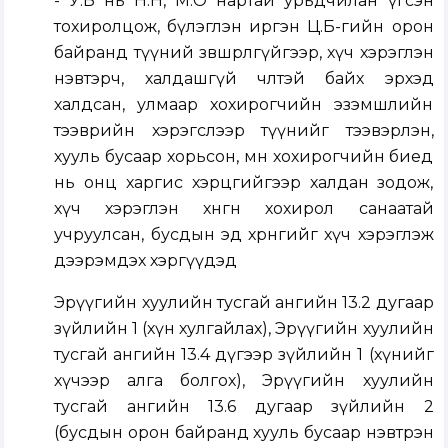
- У.Б нь Н.Н, М.О нартай урьдчилан үгсэн
тохиролцож, бүлэглэн иргэн Ц.Б-гийн орон
байранд түүний зөвшөөрөлгүйгээр, хүч хэрэглэн
нэвтэрч, халдашгүй чөлөөтэй байх эрхэд
халдсан, улмаар хохирогчийн эзэмшлийн
тээврийн хэрэгслээр түүнийг тээвэрлэн,
хууль бусаар хорьсон, мөн хохирогчийн биед
нь онц харгис хэрцгийгээр халдан зодож,
хүч хэрэглэн хөнгөн хохирол санаатай
учруулсан, бусдын эд хөрөнгийг хүч хэрэглэж
дээрэмдэх хэргүүдэд
Эрүүгийн хуулийн тусгай ангийн 13.2 дугаар
зүйлийн 1 (хүн хулгайлах), Эрүүгийн хуулийн
тусгай ангийн 13.4 дүгээр зүйлийн 1 (хүнийг
хүчээр алга болгох), Эрүүгийн хуулийн
тусгай ангийн 13.6 дугаар зүйлийн 2
(бусдын орон байранд хууль бусаар нэвтрэн