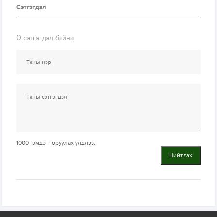
Сэтгэгдэл
0
сэтгэгдэл байна
1000
тэмдэгт оруулах үлдлээ.
Нийтлэх