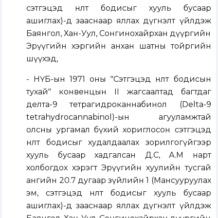
сэтгэцэд нөлөөт бодисыг хууль бусаар
ашиглах)-д зааснаар яллах дүгнэлт үйлдэж
Баянгол, Хан-Уул, Сонгинохайрхан дүүргийн
Эрүүгийн хэргийн анхан шатны тойргийн
шүүхэд,
- НҮБ-ын 1971 оны "Сэтгэцэд нөлөөт бодисын
тухай" конвенцын II жагсаалтад багтдаг
делта-9 тетрагидроканнабинол (Delta-9
tetrahydrocannabinol)-ын агууламжтай
олсны ургамал бүхий хориглосон сэтгэцэд
нөлөөт бодисыг худалдаалах зорилгогүйгээр
хууль бусаар хадгалсан Д.С, А.М нарт
холбогдох хэрэгт Эрүүгийн хуулийн тусгай
ангийн 20.7 дугаар зүйлийн 1 (Мансууруулах
эм, сэтгэцэд нөлөөт бодисыг хууль бусаар
ашиглах)-д зааснаар яллах дүгнэлт үйлдэж