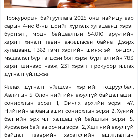
Прокурорын байгууллага 2025 оны наймдугаар
сарын 4-нөөс 8-ны өдрийг хүртэлх хугацаанд хэрэг
бүртгэлт, мөрдөн байцаалтын 54.010 эрүүгийн
хэрэгт хяналт тавин ажилласан байна. Дээрх
хугацаанд 1.362 гэмт хэргийн шинжтэй гомдол,
мэдээлэл бүртгэгдсэн бол хэрэг бүртгэлтийн 783
хэрэг шинээр нээж, 231 хэрэгт прокурор яллах
дүгнэлт үйлджээ.
Яллах дүгнэлт үйлдсэн хэргийг тодруулбал,
Авлигын 5, Олон нийтийн аюулгүй байдал ашиг
сонирхлын эсрэг 1, Өмчлөх эрхийн эсрэг 47,
Нийтийн албаны ашиг сонирхлын эсрэг 2, Хүний
бэлгийн эрх чөлөө, халдашгүй байдлын эсрэг 5,
Хүрээлэн байгаа орчны эсрэг 2, Хөдөлгөөний аюулгүй
байдал, тээврийн хэрэгслийн ашиглалтын