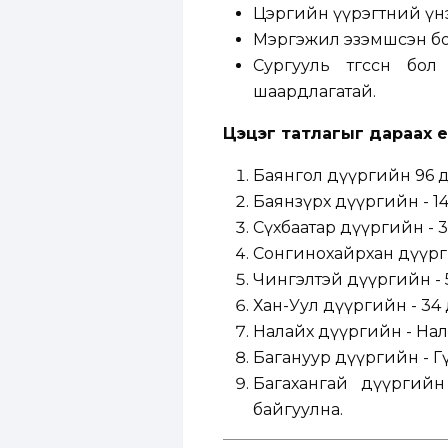
Цэргийн үүрэгтний үн
Мэргэжил эзэмшсэн б
Сургууль төгссөн б
шаардлагатай.
Цэцэг татлагыг дараах е
Баянгол дүүргийн 96 д
Баянзүрх дүүргийн - 14
Сүхбаатар дүүргийн - 3
Сонгинохайрхан дүүрги
Чингэлтэй дүүргийн - 5
Хан-Уул дүүргийн - 34 
Налайх дүүргийн - Нал
Багануур дүүргийн - Г
Багахангай дүүргийн
байгуулна.