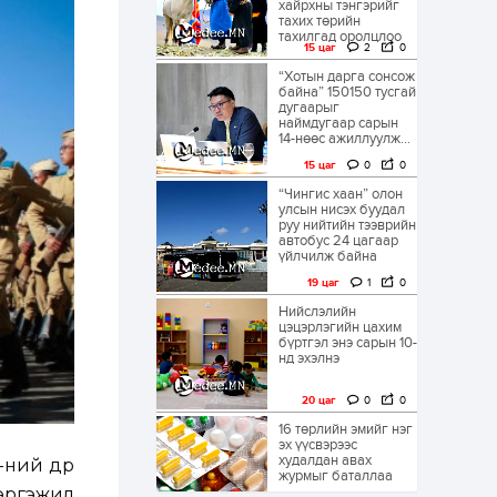
хайрхны тэнгэрийг
тахих төрийн
тахилгад оролцлоо
15 цаг
2
0
“Хотын дарга сонсож
байна” 150150 тусгай
дугаарыг
наймдугаар сарын
14-нөөс ажиллуулж...
15 цаг
0
0
“Чингис хаан” олон
улсын нисэх буудал
руу нийтийн тээврийн
автобус 24 цагаар
үйлчилж байна
19 цаг
1
0
Нийслэлийн
цэцэрлэгийн цахим
бүртгэл энэ сарын 10-
нд эхэлнэ
20 цаг
0
0
16 төрлийн эмийг нэг
эх үүсвэрээс
худалдан авах
ний өдөр
журмыг баталлаа
мэргэжил