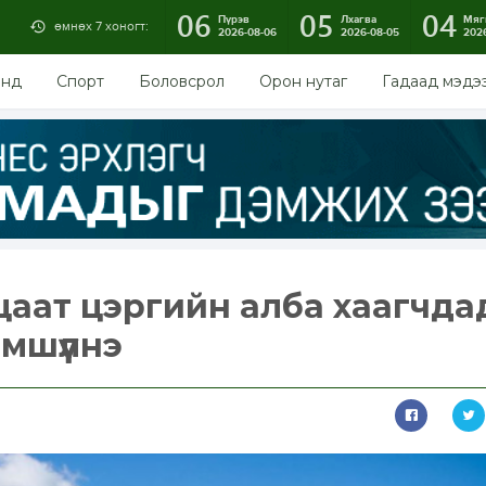
06
05
04
Пүрэв
Лхагва
Мяг
өмнөх 7 хоногт:
2026-08-06
2026-08-05
202
энд
Спорт
Боловсрол
Орон нутаг
Гадаад мэдэ
ацаат цэргийн алба хаагчда
мшүүлнэ