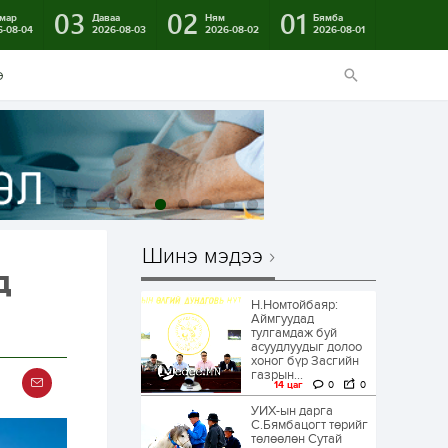
03
02
01
мар
Даваа
Ням
Бямба
6-08-04
2026-08-03
2026-08-02
2026-08-01
э
Шинэ мэдээ
д
Н.Номтойбаяр:
Аймгуудад
тулгамдаж буй
асуудлуудыг долоо
хоног бүр Засгийн
газрын...
14 цаг
0
0
УИХ-ын дарга
С.Бямбацогт төрийг
төлөөлөн Сутай