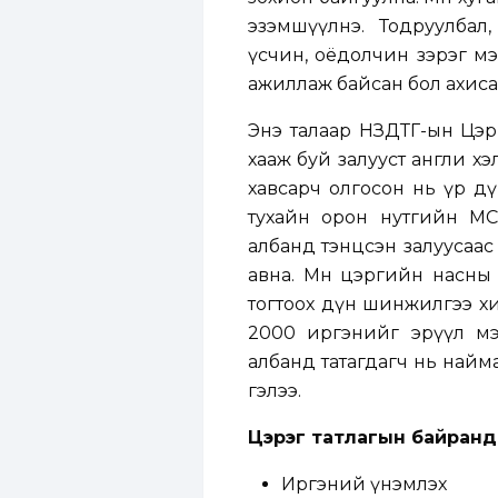
эзэмшүүлнэ. Тодруулбал,
үсчин, оёдолчин зэрэг м
ажиллаж байсан бол ахиса
Энэ талаар НЗДТГ-ын Цэр
хааж буй залууст англи х
хавсарч олгосон нь үр дү
тухайн орон нутгийн МС
албанд тэнцсэн залуусаас
авна. Мөн цэргийн насны
тогтоох дүн шинжилгээ хи
2000 иргэнийг эрүүл м
албанд татагдагч нь найм
гэлээ.
Цэрэг татлагын байранд
Иргэний үнэмлэх