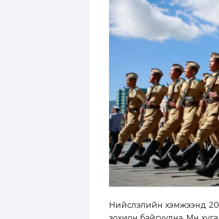
Нийслэлийн хэмжээнд 2025 
зохион байгуулна. Мөн ху