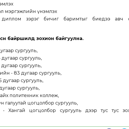
эмлэх
ол мэргэжлийн үнэмлэх
ол диплом зэрэг бичиг баримтыг биедээ авч 
сөн байршилд зохион байгуулна.
угаар сургууль,
 дугаар сургууль,
 дугаар сургууль,
йн - 83 дугаар сургууль,
 дугаар сургууль,
дугаар сургууль,
айх политехник коллеж,
үн галуутай цогцолбор сургууль,
 - Хангай цогцолбор сургууль дээр тус тус зо