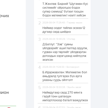
Т.Жанлав: Бидний "Шугаман бус
ЗГ: Автобензин,
системийг ойролцоо бодох
дизель түлшний
супер схемүүд" бүтээл тооцон
онцгой албан
татварыг тэглэлээ
очих
бодох математикт нээлт хийсэн
2026-08-04 17:26:48 / Гадаад мэдээ
1 өдөр
2
0
Неймар зодог тайлах эсэхээ 12
З.Мэндсайхан:
дугаар сард шийднэ
Хүнсний нөөцийг
бэлтгэх агуулах,
2026-08-04 10:08:29 / Улстөр
зоорь бэлтгэх ААН-
үүдэд хөнгөлөлттэй
Д.Батлут: “Зэв” сумны
зээл олгоно
үйлдвэрийг ашиглалтад оруулж,
1 өдөр
1
0
гурван нэр төрлийг үйлдвэрлэн
дотоодын хэрэгцээнд нийлүүлж
Европ дахь
монголчуудын
эхэлсэн
соёлын наадам
боллоо
2026-08-04 11:28:33 / Боловсрол
Б.Идэржавхлан: Математик бол
1 өдөр
2
0
амьдралд тулгарах бүх арга
ухааны суурь ойлголт
Өнгөрсөн сард
1,439.2 кг үнэт
2026-08-04 10:30:38 / Эдийн засаг
металл худалдан
авчээ
хион
Наймдугаар сард 270 мянга
гаруй тонн шатахуун
импортлохоор баталгаажуулжээ
1 өдөр
0
0
Б.Найдалаа: Энэ
2026-08-04 10:37:33 / Эдийн засаг