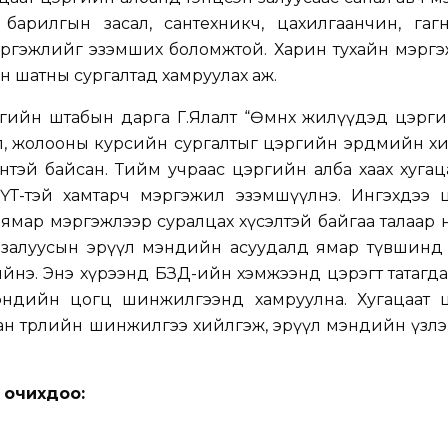
 барилгын засал, сантехникч, цахилгаанчин, гагн
эргэжлийг эзэмших боломжтой. Харин тухайн мэргэ
н шатны сургалтад хамруулах аж.
гийн штабын дарга Г.Ялалт “Өмнөх жилүүдэд цэрги
эл, жолооны курсийн сургалтыг цэргийн эрдмийн х
нтэй байсан. Тийм учраас цэргийн алба хаах хуга
ҮТ-тэй хамтарч мэргэжил эзэмшүүлнэ. Ингэхдээ 
 ямар мэргэжлээр суралцах хүсэлтэй байгаа талаар 
 залуусын эрүүл мэндийн асуудалд ямар түвшинд 
йнэ. Энэ хүрээнд БЗД-ийн хэмжээнд цэрэгт татагд
эндийн цогц шинжилгээнд хамруулна. Хугацаат 
ан төрлийн шинжилгээ хийлгэж, эрүүл мэндийн үзлэ
 очихдоо: