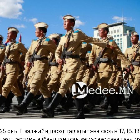
оны II ээлжийн цэрэг татлагыг энэ сарын 17, 18, 19-
гацаат цэргийн албанд тэнцсэн залуусаас санал авч 