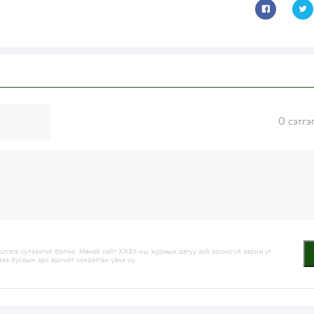
0
сэтгэ
лага хүлээхгүй болно. Манай сайт ХХЗХ-ны журмын дагуу зүй зохисгүй зарим үг,
дээ бусдын эрх ашгийг хүндэтгэн үзнэ үү.