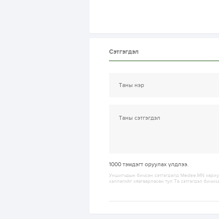
Сэтгэгдэл
1000
тэмдэгт оруулах үлдлээ.
Уншигчдын бичсэн сэтгэгдэлд Medee.MN хариуц
хэллэгийг хязгаарласан тул Та сэтгэгдэл бичих