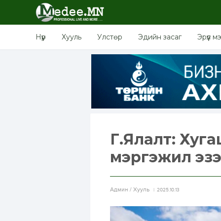
Нүүр
Хууль
Улстөр
Эдийн засаг
Эрүүл м
Г.Ялалт: Хуг
мэргэжил эзэ
Aдмин / Хууль
2025.10.13