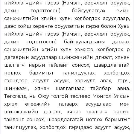
нийлүүлэгчдийн гэрээ (Нэмэлт, өөрчлөлт оруулж,
дахин тодотгосон) байгуулагдах үеийн
санхүүжилтийн хүүгийн хувь, холбогдох асуудлаар,
үдээс хойш хөрөнгө оруулалтын гэрээ болон Хувь
нийлүүлэгчдийн гэрээ (Нэмэлт, өөрчлөлт оруулж,
дахин тодотгосон) байгуулагдсаны дараах
санхүүжилтийн хүүгийн хувь хэмжээ, холбогдох үр
дагаврын асуудлаар шинжээчийн дүгнэлт, хянан
шалгагч нарын тайланг сонсох, шаардлагатай
нотлох баримтыг танилцуулах, холбогдох
гэрчүүдээс асуулт асууж, хариулт авах, гэрч,
шинжээч, хянан шалгагчаас тайлбар авна.
Төгсгөлд нь Оюу толгой төслөөс Монгол Улсын
хүртэх өгөөжийн талаарх асуудлаар мөн
шинжээчийн дүгнэлт, хянан шалгагч нарын
тайланг сонсох, шаардлагатай нотлох баримтыг
танилцуулах, холбогдох гэрчүүдээс асуулт асууж,