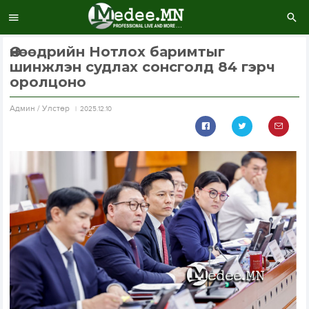
Өнөөдрийн Нотлох баримтыг
шинжлэн судлах сонсголд 84 гэрч
оролцоно
Aдмин / Улстөр
2025.12.10