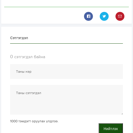
Сэтгэгдэл
0
сэтгэгдэл байна
1000
тэмдэгт оруулах үлдлээ.
Нийтлэх