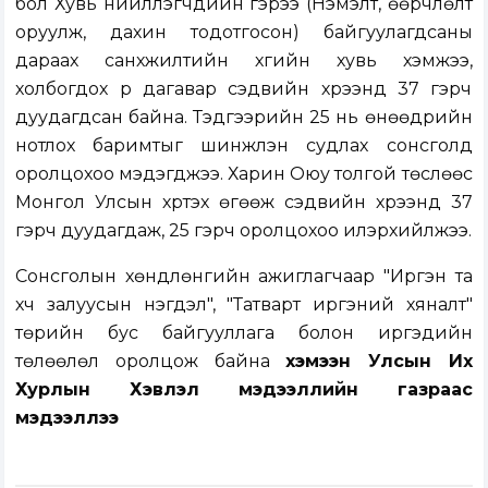
бол Хувь нийлүүлэгчдийн гэрээ (Нэмэлт, өөрчлөлт
оруулж, дахин тодотгосон) байгуулагдсаны
дараах санхүүжилтийн хүүгийн хувь хэмжээ,
холбогдох үр дагавар сэдвийн хүрээнд 37 гэрч
дуудагдсан байна. Тэдгээрийн 25 нь өнөөдрийн
нотлох баримтыг шинжлэн судлах сонсголд
оролцохоо мэдэгджээ. Харин Оюу толгой төслөөс
Монгол Улсын хүртэх өгөөж сэдвийн хүрээнд 37
гэрч дуудагдаж, 25 гэрч оролцохоо илэрхийлжээ.
Сонсголын хөндлөнгийн ажиглагчаар "Иргэн та
хүч залуусын нэгдэл", "Татварт иргэний хяналт"
төрийн бус байгууллага болон иргэдийн
төлөөлөл оролцож байна
хэмээн Улсын Их
Хурлын Хэвлэл мэдээллийн газраас
мэдээллээ