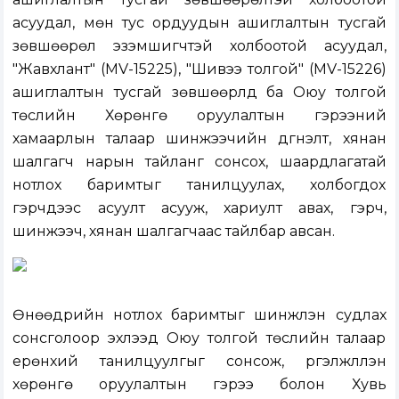
асуудал, мөн тус ордуудын ашиглалтын тусгай
зөвшөөрөл эзэмшигчтэй холбоотой асуудал,
"Жавхлант" (MV-15225), "Шивээ толгой" (MV-15226)
ашиглалтын тусгай зөвшөөрлүүд ба Оюу толгой
төслийн Хөрөнгө оруулалтын гэрээний
хамаарлын талаар шинжээчийн дүгнэлт, хянан
шалгагч нарын тайланг сонсох, шаардлагатай
нотлох баримтыг танилцуулах, холбогдох
гэрчүүдээс асуулт асууж, хариулт авах, гэрч,
шинжээч, хянан шалгагчаас тайлбар авсан.
Өнөөдрийн нотлох баримтыг шинжлэн судлах
сонсголоор эхлээд Оюу толгой төслийн талаар
ерөнхий танилцуулгыг сонсож, үргэлжлүүлэн
хөрөнгө оруулалтын гэрээ болон Хувь