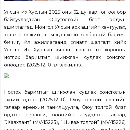
Улсын Их Хурлын 2025 оны 62 дугаар тогтоолоор
байгуулагдсан Оюутолгойн бүлэг ордын
ашиглалтад Монгол Улсын эрх ашгийг хангуулах,
хүртэх өгөөжийг нэмэгдүүлэхтэй холбоотой баримт
бичиг, үйл ажиллагаанд хяналт шалгалт хийх
Улсын Их Хурлын хянан шалгах түр хорооны
нотлох баримтыг шинжлэн судлах сонсгол
өнөөдөр (2025.12.10) үргэлжилнэ.
Нотлох баримтыг шинжлэн судлах сонсголын
эхний өдөр (2025.12.10) Оюу толгой төслийн
талаар ерөнхий танилцуулга, Оюу толгой бүлэг
ордын геологи, нөөцийн асуудлын талаар,
“Жавхлант” (MV-15225), “Шивээ толгой” (MV-15226)
ашиглалтын тусгай зөвшөөрөлтэй холбоотой