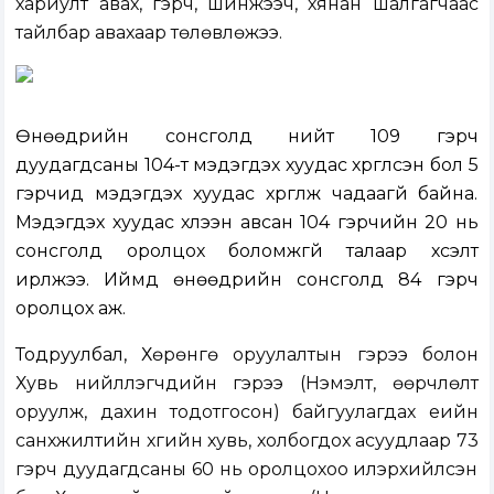
хариулт авах, гэрч, шинжээч, хянан шалгагчаас
тайлбар авахаар төлөвлөжээ.
Өнөөдрийн сонсголд нийт 109 гэрч
дуудагдсаны 104-т мэдэгдэх хуудас хүргүүлсэн бол 5
гэрчид мэдэгдэх хуудас хүргүүлж чадаагүй байна.
Мэдэгдэх хуудас хүлээн авсан 104 гэрчийн 20 нь
сонсголд оролцох боломжгүй талаар хүсэлт
ирүүлжээ. Иймд өнөөдрийн сонсголд 84 гэрч
оролцох аж.
Тодруулбал, Х
өрөнгө оруулалтын гэрээ болон
Хувь нийлүүлэгчдийн гэрээ (Нэмэлт, өөрчлөлт
оруулж, дахин тодотгосон) байгуулагдах үеийн
санхүүжилтийн хүүгийн хувь, холбогдох асуудлаар 73
гэрч дуудагдсаны 60 нь оролцохоо илэрхийлсэн