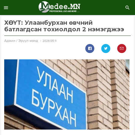
ХӨСҮТ: Улаанбурхан өвчний
батлагдсан тохиолдол 2 нэмэгджээ
Aдмин / Эрүүл мэнд
2026.05.11