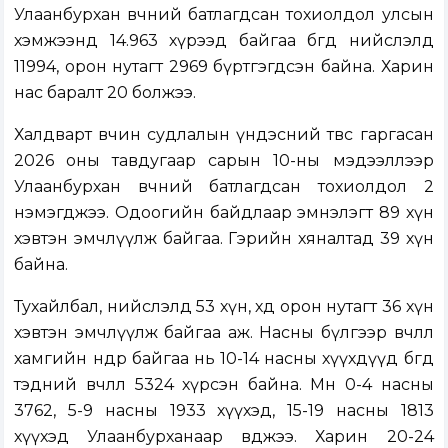
Улаанбурхан өвчний батлагдсан тохиолдол улсын
хэмжээнд 14.963 хүрээд байгаа бөгөөд нийслэлд
11994, орон нутагт 2969 бүртгэгдсэн байна. Харин
нас баралт 20 болжээ.
Халдварт өвчин судлалын үндэсний төвөөс гаргасан
2026 оны тавдугаар сарын 10-ны мэдээллээр
Улаанбурхан өвчний батлагдсан тохиолдол 2
нэмэгджээ. Одоогийн байдлаар эмнэлэгт 89 хүн
хэвтэн эмчлүүлж байгаа. Гэрийн хяналтад 39 хүн
байна.
Тухайлбал, нийслэлд 53 хүн, хөдөө орон нутагт 36 хүн
хэвтэн эмчлүүлж байгаа аж. Насны бүлгээр өвчлөл
хамгийн өндөр байгаа нь 10-14 насны хүүхдүүд бөгөөд
тэдний өвчлөл 5324 хүрсэн байна. Мөн 0-4 насны
3762, 5-9 насны 1933 хүүхэд, 15-19 насны 1813
хүүхэд Улаанбурханаар өвджээ. Харин 20-24