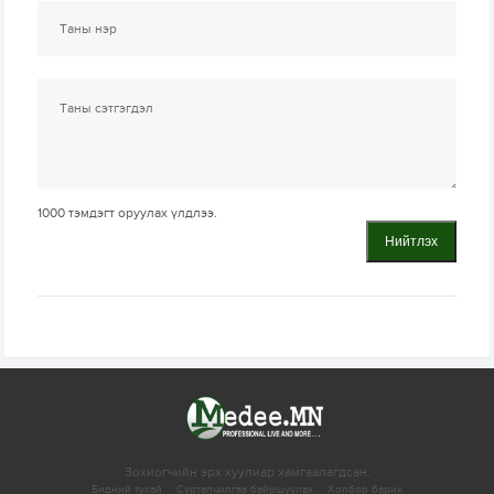
1000
тэмдэгт оруулах үлдлээ.
Нийтлэх
Зохиогчийн эрх хуулиар хамгаалагдсан.
Бидний тухай
Сурталчилгаа байршуулах
Холбоо барих