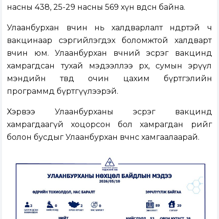
насны 438, 25-29 насны 569 хүн өвдсөн байна.
Улаанбурхан өвчин нь халдварлалт өндөртэй ч
вакцинаар сэргийлэгдэх боломжтой халдварт
өвчин юм. Улаанбурхан өвчний эсрэг вакцинд
хамрагдсан тухай мэдээллээ өрх, сумын эрүүл
мэндийн төвдөө очин цахим бүртгэлийн
программд бүртгүүлээрэй.
Хэрвээ Улаанбурханы эсрэг вакцинд
хамрагдаагүй хоцорсон бол хамрагдан өөрийгөө
болон бусдыг Улаанбурхан өвчнөөс хамгаалаарай.