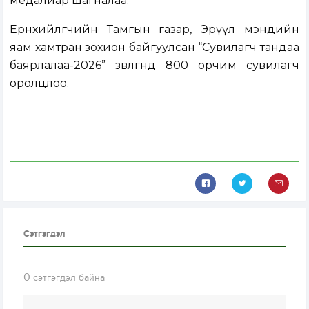
медалиар шагналаа.
Ерөнхийлөгчийн Тамгын газар, Эрүүл мэндийн
яам хамтран зохион байгуулсан “Сувилагч тандаа
баярлалаа-2026” зөвлөгөөнд 800 орчим сувилагч
оролцлоо.
Сэтгэгдэл
0
сэтгэгдэл байна