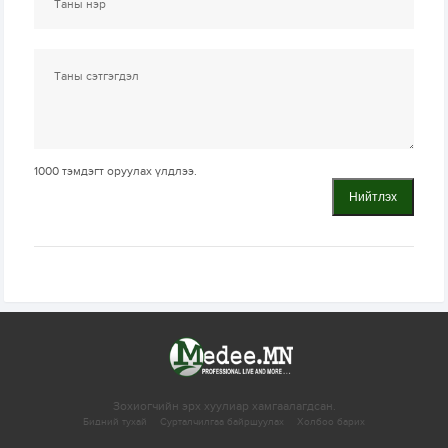
1000
тэмдэгт оруулах үлдлээ.
Нийтлэх
Зохиогчийн эрх хуулиар хамгаалагдсан.
Бидний тухай
Сурталчилгаа байршуулах
Холбоо барих