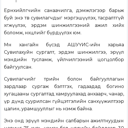
Ерөнхийлөгчийн санаачилга, дэмжлэгээр барьж
буй энэ төв сувилагчдыг мэргэшүүлэх, тасралтгүй
хөгжүүлэх, эрдэм шинжилгээний ажил хийх
боломж, нөхцөлийг бүрдүүлэх юм.
Мөн хангайн бүсэд АШУҮИС-ийн харьяа
Cувилахуйн сургалт, эрдэм шинжилгээ, эрүүл
мэндийн тусламж, үйлчилгээний цогцолбор
байгуулсан.
Сувилагчийг төрийн болон байгууллагын
зардлаар сургаж бэлтгэх, гадаадад богино
хугацааны сургалтад хамруулахад анхаарч, чанар,
үр дүнд суурилсан гүйцэтгэлийн санхүүжилтээр
цалин, урамшууллыг нь нэмж байна.
Энэ онд эрүүл мэндийн салбарын ажилтнуудын