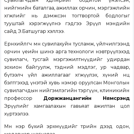
Сувилагчдын хөдөлмөрийг бодитой үнэлсэн,
нийгмийн баталгаа, ажиллах орчин, мэргэжлийн
хөгжлийг нь дэмжсэн тогтвортой бодлогыг
тууштай хэрэгжүүлнэ гэдгээ Эрүүл мэндийн
сайд Э.Батшугар хэллээ.
Ерөнхийлөгч мөн сувилахуйн тусламж, үйлчилгээнд
орчин үеийн шинэ арга технологи нэвтрүүлэхэд
сувилагч, тусгай мэргэжилтнүүдийг удирдан
зохион байгуулж, тэдний мэдлэг, ур чадвар,
бүтээлч үйл ажиллагааг хөгжүүлэх, хүний нөөц
бэлтгэхэд үнэтэй хувь нэмэр оруулсан Монголын
сувилагчдын нийгэмлэгийн тэргүүн, клиникийн
профессор
Доржжанцан
гийн Нямсүрэнд
Эрүүлийг хамгаалахын гавьяат ажилтан цол
хүртээлээ.
Мөн нэр бүхий эрхмүүдийг төрийн дээд одон,