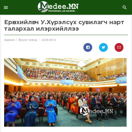
Ерөнхийлөгч У.Хүрэлсүх сувилагч нарт
талархал илэрхийллээ
Aдмин / Эрүүл мэнд
2026.05.12