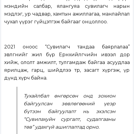
мэндийн салбар, ялангуяа сувилагч нарын
мэдлэг, ур чадвар, хамтын ажиллагаа, манлайлал
чухал үүрэг гүйцэтгэж байгааг онцоллоо.
2021 оноос “Сувилагч тандаа баярлалаа”
зөвлөгөөнийг жил бүр Ерөнхийлөгчийн ивээл дор
хийж, ололт амжилт, тулгамдаж байгаа асуудлаа
ярилцаж, гарц, шийдлээ төр, засагт хүргэж, үр
дүнд хүрч байна.
Тухайлбал өнгөрсөн онд зохион
байгуулсан зөвлөгөөний үеэр
бүтээн байгуулалт нь эхэлсэн
“Сувилахуйн сургалт, судалгааны
төв” удахгүй ашиглалтад орно.