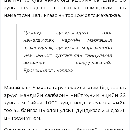
цалинг 75 хувь нэмэх бөгөөд өнөөдрийн байдлаар 30
хувь нэмэгдсэн, энэ сараас нэмэгдлийг нь
нэмэгдсэн цалингаас нь тооцож олгож эхэлжээ.
Цаашид сувилагчдын тоог
нэмэгдүүлэх, нарийн мэргэшил
эзэмшүүлэх, сувилагч мэргэжлийн
үнэ цэнийг сурталчлан таниулахад
анхаарах шаардлагатайг
Ерөнхийлөгч хэллээ.
Манай улс 15 мянга гаруй сувилагчтай бөгөөд энэ нь
эрүүл мэндийн салбарын нийт хүний нөөцийн 22
хувь юм байна. 1,000 хүнд ногдох сувилагчийн
тоо 4.2 байгаа нь олон улсын дунджаас 2-3 дахин
цөөн гэсэн үг юм.