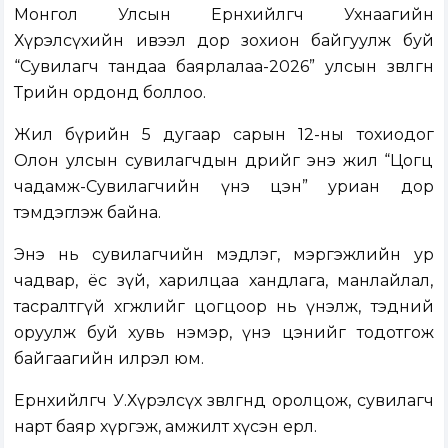
Монгол Улсын Ерөнхийлөгч Ухнаагийн
Хүрэлсүхийн ивээл дор зохион байгуулж буй
“Сувилагч тандаа баярлалаа-2026” улсын зөвлөгөөн
Төрийн ордонд боллоо.
Жил бүрийн 5 дугаар сарын 12-ны тохиодог
Олон улсын сувилагчдын өдрийг энэ жил “Цогц
чадамж-Сувилагчийн үнэ цэн” уриан дор
тэмдэглэж байна.
Энэ нь сувилагчийн мэдлэг, мэргэжлийн ур
чадвар, ёс зүй, харилцаа хандлага, манлайлал,
тасралтгүй хөгжлийг цогцоор нь үнэлж, тэдний
оруулж буй хувь нэмэр, үнэ цэнийг тодотгож
байгаагийн илрэл юм.
Ерөнхийлөгч У.Хүрэлсүх зөвлөгөөнд оролцож, сувилагч
нарт баяр хүргэж, амжилт хүсэн ерөөлөө.