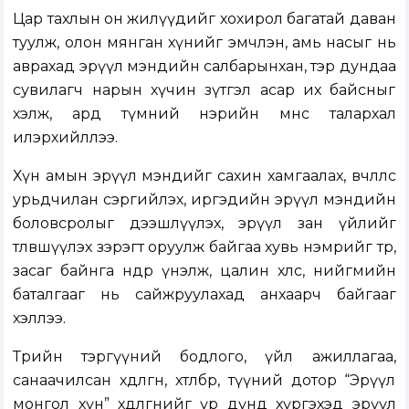
Цар тахлын он жилүүдийг хохирол багатай даван
туулж, олон мянган хүнийг эмчлэн, амь насыг нь
аврахад эрүүл мэндийн салбарынхан, тэр дундаа
сувилагч нарын хүчин зүтгэл асар их байсныг
хэлж, ард түмний нэрийн өмнөөс талархал
илэрхийллээ.
Хүн амын эрүүл мэндийг сахин хамгаалах, өвчлөлөөс
урьдчилан сэргийлэх, иргэдийн эрүүл мэндийн
боловсролыг дээшлүүлэх, эрүүл зан үйлийг
төлөвшүүлэх зэрэгт оруулж байгаа хувь нэмрийг төр,
засаг байнга өндөр үнэлж, цалин хөлс, нийгмийн
баталгааг нь сайжруулахад анхаарч байгааг
хэллээ.
Төрийн тэргүүний бодлого, үйл ажиллагаа,
санаачилсан хөдөлгөөн, хөтөлбөр, түүний дотор “Эрүүл
монгол хүн” хөдөлгөөнийг үр дүнд хүргэхэд эрүүл