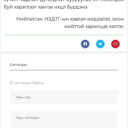
буй хэрэглээг хангах нөхцөл бүрдэнэ.
Нийтэлсэн:
НЗДТГ-ын хэвлэл мэдээлэл, олон
нийттэй харилцах хэлтэс
Сэтгэгдэл
0
сэтгэгдэл байна