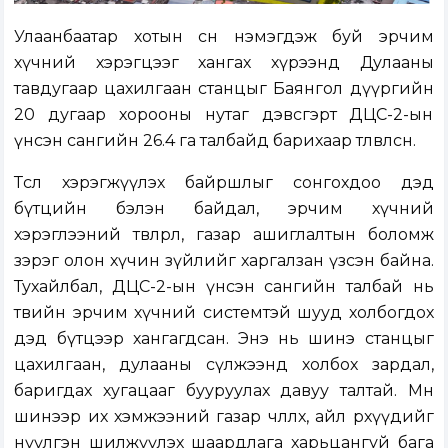
Улаанбаатар хотын өсөн нэмэгдэж буй эрчим
хүчний хэрэгцээг хангах хүрээнд Дулааны
тавдугаар цахилгаан станцыг Баянгол дүүргийн
20 дугаар хорооны нутаг дэвсгэрт ДЦС-2-ын
үнсэн сангийн 26.4 га талбайд барихаар төлөвлөсөн.
Төсөл хэрэгжүүлэх байршлыг сонгохдоо дэд
бүтцийн бэлэн байдал, эрчим хүчний
хэрэглээний төвлөрөл, газар ашиглалтын боломж
зэрэг олон хүчин зүйлийг харгалзан үзсэн байна.
Тухайлбал, ДЦС-2-ын үнсэн сангийн талбай нь
төвийн эрчим хүчний системтэй шууд холбогдох
дэд бүтцээр хангагдсан. Энэ нь шинэ станцыг
цахилгаан, дулааны сүлжээнд холбох зардал,
баригдах хугацааг бууруулах давуу талтай. Мөн
шинээр их хэмжээний газар чөлөөлөх, айл өрхүүдийг
нүүлгэн шилжүүлэх шаардлага харьцангуй бага