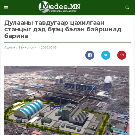
Дулааны тавдугаар цахилгаан
станцыг дэд бүтэц бэлэн байршилд
барина
Aдмин / Технологи
2026.06.05