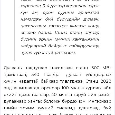
хороолол, 3, 4 дүгээр хороолол зэрэг
хүн ам, орон сууцны эрчимтэй
нэмэгдэж буй бүсүүдийн дулаан,
цахилгааны хэрэгцээ жилээс жилд
өссөөр байна. Шинэ станц эдгээр
бүсийн эрчим хүчний хангамжийн
найдвартай байдлыг сайжруулахад
чухал үүрэг гүйцэтгэх юм.
Дулааны тавдугаар цахилгаан станц 300 МВт
цахилгаан, 340 Гкал/цаг дулаан үйлдвэрлэх
хүчин чадалтай байхаар төлөвлөгджээ. Станц 2028
онд ашиглалтад орсноор 100 мянга хүртэлх айл
өрхийг цахилгаанаар, 40 мянга гаруй айл өрхийг
дулаанаар хангах боломж бүрдэх юм. Ингэснээр
төвийн эрчим хүчний системд тулгараад буй
хүчин чадлын дутагдлыг бууруулах, өсөн нэмэгдэж