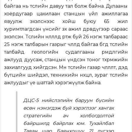
байгаа нь төслийн давуу тал болж байна. Дулааны
хоёрдугаар цахилаан станцын үйл ажиллагаа
явуулж эхэлснээс хойш буюу 65 жил
хуримтлагдсан үнсийг зөөх ажил дөрөвдүгээр сараас
эхэлсэн. Төслийн нөлөөлөлд өртөж буй 26 нэгж талбараас
25 нэгж талбарын газрыг чөлөөлөөд байгаа бөгөөд төслийн
талбайд геологийн судалгааны өрөмдлөгийн
ажлууд дуусаж, станцын үндсэн тоног төхөөрөмжийн
захиалгууд хийгдсэн. Мөн төслийн газар чөлөөлөлт, дэд
бүтцийн шийдэл, техникийн нөхцөл, зураг төслийн
ажлуудыг үе шаттай хэрэгжүүлж байна.
ДЦС-5 нийслэлийн баруун бүсийн
өсөн нэмэгдэж буй хэрэглээг хангах
стратегийн ач холбогдолтой
байршилд байрлах юм. Тухайлбал
Таван шар, Баянхошуу, 21 дүгээр