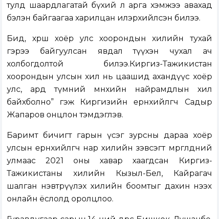
тулд шаардлагатай бүхий л арга хэмжээ авахад
бэлэн байгаагаа харилцан илэрхийлсэн билээ.
Бид, хөрш хоёр улс хоорондын хилийн тухай
гэрээ байгуулсан явдал түүхэн чухал ач
холбогдолтой билээ.Киргиз-Тажикистан
хоорондын улсын хил нь цаашид ахандүүс хоёр
улс, ард түмний мөнхийн найрамдлын хил
байхболно” гэж Киргизийн ерөнхийлөгч Садыр
Жапаров онцлон тэмдэглэв.
Баримт бичигт гарын үсэг зурсны дараа хоёр
улсын ерөнхийлөгч нар хилийн зэвсэгт мөргөлдөөний
улмаас 2021 оны хавар хаагдсан Киргиз-
Тажикистаны хилийн Кызыл-Бел, Кайрагач
шалган нэвтрүүлэх хилийн боомтыг дахин нээх
онлайн ёслолд оролцлоо.