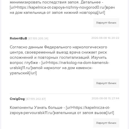
минимизировать последствия запоя. Детальнее -
[url=https://kapelnica-ot-zapoya-nizhniy-novgorod0.ru/]врач
на дом капельница от запоя нижний новгород[/url]
Хариулт бичих
RobertBuB
2026-08-08 16:20:22
[87.199.209.34]
Согласно данным Федерального наркологического
центра, своевременный выезд врача снижает риск
осложнений и повторных госпитализаций. Изучить
вопрос глубже - [url=https://narkolog-na-dom-kamensk-
uralskij11.ru/]запой нарколог на дом каменск-
уральский[/url]
Хариулт бичих
CraigDog
2026-08-08 15:27:44
[87.199.202.87]
Компоненты Узнать больше - [url=https://kapelnicza-ot-
zapoya-pervouralsk11.ru/]капельница от запоя вызов[/url]
Хариулт бичих