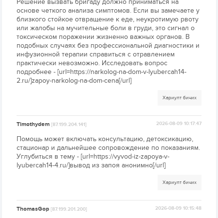
Решение вызвать бригаду должно приниматься на
основе четкого анализа симптомов. Если вы замечаете у
близкого стойкое отвращение к еде, неукротимую рвоту
или жалобы на мучительные боли в груди, это сигнал о
токсическом поражении жизненно важных органов. В
подобных случаях без профессиональной диагностики и
инфузионной терапии справиться с отравлением
практически невозможно. Исследовать вопрос
подробнее - [url=https://narkolog-na-dom-v-lyubercah14-
2.ru/]zapoy-narkolog-na-dom-cena[/url]
Хариулт бичих
Timothydem
2026-08-09 10:17:47
[87.199.204.141]
Помощь может включать консультацию, детоксикацию,
стационар и дальнейшее сопровождение по показаниям.
Углубиться в тему - [url=https://vyvod-iz-zapoya-v-
lyubercah14-4.ru/]вывод из запоя анонимно[/url]
Хариулт бичих
ThomasGop
2026-08-09 10:15:48
[87.199.201.200]