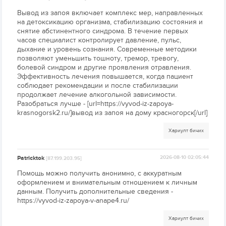
Вывод из запоя включает комплекс мер, направленных
на детоксикацию организма, стабилизацию состояния и
снятие абстинентного синдрома. В течение первых
часов специалист контролирует давление, пульс,
дыхание и уровень сознания. Современные методики
позволяют уменьшить тошноту, тремор, тревогу,
болевой синдром и другие проявления отравления.
Эффективность лечения повышается, когда пациент
соблюдает рекомендации и после стабилизации
продолжает лечение алкогольной зависимости.
Разобраться лучше - [url=https://vyvod-iz-zapoya-
krasnogorsk2.ru/]вывод из запоя на дому красногорск[/url]
Хариулт бичих
Patricktok
2026-08-10 02:05:44
[87.199.203.95]
Помощь можно получить анонимно, с аккуратным
оформлением и внимательным отношением к личным
данным. Получить дополнительные сведения -
https://vyvod-iz-zapoya-v-anape4.ru/
Хариулт бичих