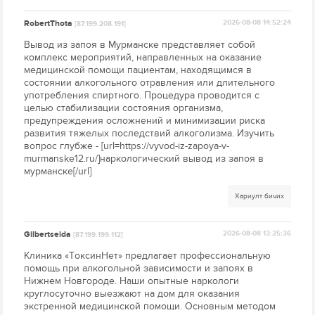
RobertThota
2026-08-08 14:52:24
[87.199.208.191]
Вывод из запоя в Мурманске представляет собой
комплекс мероприятий, направленных на оказание
медицинской помощи пациентам, находящимся в
состоянии алкогольного отравления или длительного
употребления спиртного. Процедура проводится с
целью стабилизации состояния организма,
предупреждения осложнений и минимизации риска
развития тяжелых последствий алкоголизма. Изучить
вопрос глубже - [url=https://vyvod-iz-zapoya-v-
murmanske12.ru/]наркологический вывод из запоя в
мурманске[/url]
Хариулт бичих
Gilbertseida
2026-08-08 13:25:36
[87.199.199.112]
Клиника «ТоксинНет» предлагает профессиональную
помощь при алкогольной зависимости и запоях в
Нижнем Новгороде. Наши опытные наркологи
круглосуточно выезжают на дом для оказания
экстренной медицинской помощи. Основным методом