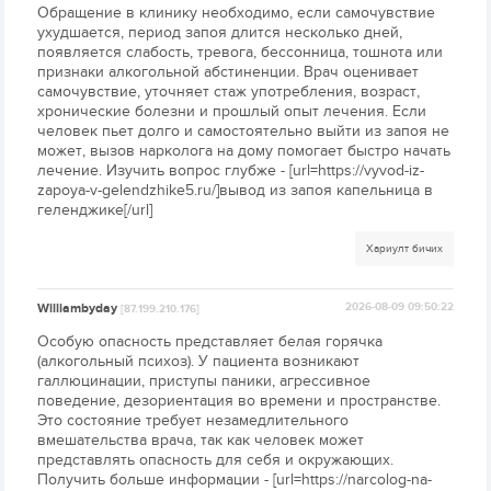
Обращение в клинику необходимо, если самочувствие
ухудшается, период запоя длится несколько дней,
появляется слабость, тревога, бессонница, тошнота или
признаки алкогольной абстиненции. Врач оценивает
самочувствие, уточняет стаж употребления, возраст,
хронические болезни и прошлый опыт лечения. Если
человек пьет долго и самостоятельно выйти из запоя не
может, вызов нарколога на дому помогает быстро начать
лечение. Изучить вопрос глубже - [url=https://vyvod-iz-
zapoya-v-gelendzhike5.ru/]вывод из запоя капельница в
геленджике[/url]
Хариулт бичих
Williambyday
2026-08-09 09:50:22
[87.199.210.176]
Особую опасность представляет белая горячка
(алкогольный психоз). У пациента возникают
галлюцинации, приступы паники, агрессивное
поведение, дезориентация во времени и пространстве.
Это состояние требует незамедлительного
вмешательства врача, так как человек может
представлять опасность для себя и окружающих.
Получить больше информации - [url=https://narcolog-na-