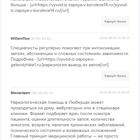
больше - [url=https://vyvod-iz-zapoya-v-koroleve14.ru/]vyvod-
iz-zapoya-v-koroleve14.ru/[/url]
Хариулт бичих
WilliamTow
2026-08-09 14:09:31
[87.199.197.52]
Специалисты регулярно помогают при интоксикации,
запоях, абстиненции и сложных состояниях зависимости.
Подробнее - [url=https://vyvod-iz-zapoya-v-
gelendzhike1.ru/]наркология вывод из запоя[/url]
Хариулт бичих
Stewartpen
2026-08-09 13:26:26
[146.103.96.37]
Наркологическая помощь в Люберцах может
проводиться на дому, амбулаторно или в стационаре
клиники. Формат подбирает врач после осмотра
пациента, оценки длительности запоя, количества
алкоголя, возраста, наличия хронических заболеваний,
психического состояния и возможных осложнений.
Главный принцип медицинской работы — не просто