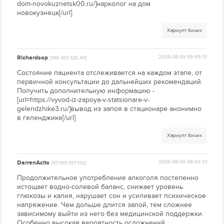
dom-novokuznetsk00.ru/]нарколог на дом
новокузнецк[/url]
Хариулт бичих
Richardsop
2026-08-09 09:49:13
[146.103.126.40]
Состояние пациента отслеживается на каждом этапе, от
первичной консультации до дальнейших рекомендаций.
Получить дополнительную информацию -
[url=https://vyvod-iz-zapoya-v-statsionare-v-
gelendzhike3.ru/]вывод из запоя в стационаре анонимно
в геленджике[/url]
Хариулт бичих
DarrenAcits
2026-08-09 08:42:51
[87.199.197.132]
Продолжительное употребление алкоголя постепенно
истощает водно-солевой баланс, снижает уровень
глюкозы и калия, нарушает сон и усиливает психическое
напряжение. Чем дольше длится запой, тем сложнее
зависимому выйти из него без медицинской поддержки.
Особенно высокая вероятность осложнений