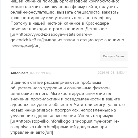
нашей клинике помощь организована круглосуточно:
можно оставить заявку через форму сайта, получить
онлайн-консультацию, вызвать специалиста, заказать
транспортировку или уточнить цены по телефону.
Поэтому в нашей частной клинике в Краснодаре
лечение проходит строго анонимно. Детальнее -
[url=https://vyvod-iz-zapoya-v-statsionare-v-
gelendzhike3.ru/]вывод из запоя в стационаре анонимно
геленджик[/url]
Хариулт бичих
Antoniocit
2026-08-08 18:53:44
[146.103.99.65]
В данной статье рассматриваются проблемы
общественного здоровья и социальные факторы,
влияющие на него. Мы акцентируем внимание на
значении профилактики и осведомленности в защите
здоровья на уровне общества. Читатели смогут узнать о
новых инициативах и программах, направленных на
улучшение здоровья населения. Узнать напрямую -
[url=https://stop-alko.info/alkogolizm/dopustimye-promille-
alkogolya-za-rulem.html]промилей допустимо при
управлении авто[/url]