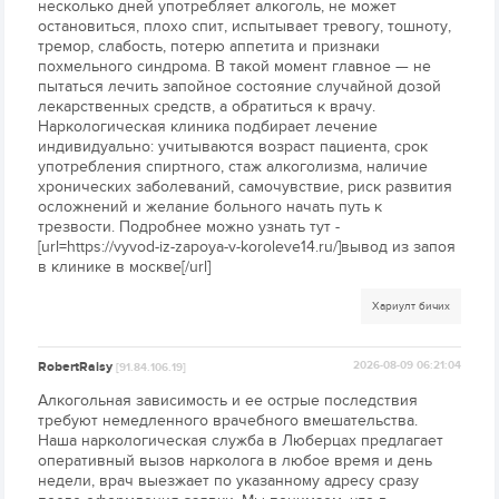
несколько дней употребляет алкоголь, не может
остановиться, плохо спит, испытывает тревогу, тошноту,
тремор, слабость, потерю аппетита и признаки
похмельного синдрома. В такой момент главное — не
пытаться лечить запойное состояние случайной дозой
лекарственных средств, а обратиться к врачу.
Наркологическая клиника подбирает лечение
индивидуально: учитываются возраст пациента, срок
употребления спиртного, стаж алкоголизма, наличие
хронических заболеваний, самочувствие, риск развития
осложнений и желание больного начать путь к
трезвости. Подробнее можно узнать тут -
[url=https://vyvod-iz-zapoya-v-koroleve14.ru/]вывод из запоя
в клинике в москве[/url]
Хариулт бичих
RobertRaisy
2026-08-09 06:21:04
[91.84.106.19]
Алкогольная зависимость и ее острые последствия
требуют немедленного врачебного вмешательства.
Наша наркологическая служба в Люберцах предлагает
оперативный вызов нарколога в любое время и день
недели, врач выезжает по указанному адресу сразу