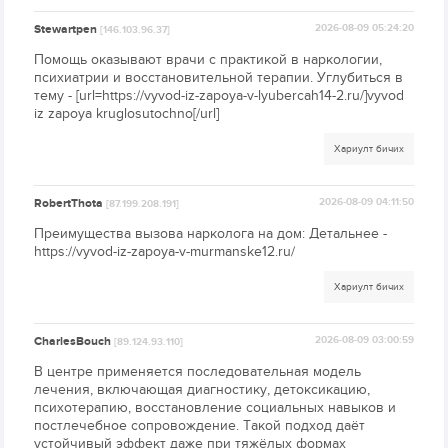
Stewartpen
2026-08-09 05:24:20
[146.103.96.37]
Помощь оказывают врачи с практикой в наркологии,
психиатрии и восстановительной терапии. Углубиться в
тему - [url=https://vyvod-iz-zapoya-v-lyubercah14-2.ru/]vyvod
iz zapoya kruglosutochno[/url]
Хариулт бичих
RobertThota
2026-08-09 04:11:50
[87.199.208.191]
Преимущества вызова нарколога на дом: Детальнее -
https://vyvod-iz-zapoya-v-murmanske12.ru/
Хариулт бичих
CharlesBouch
2026-08-09 03:00:59
[89.124.93.110]
В центре применяется последовательная модель
лечения, включающая диагностику, детоксикацию,
психотерапию, восстановление социальных навыков и
постлечебное сопровождение. Такой подход даёт
устойчивый эффект даже при тяжёлых формах