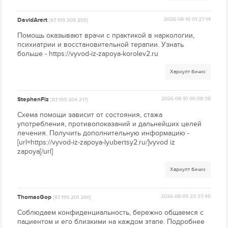
DavidArert
2026-08-10 01:27:14
[87.199.209.209]
Помощь оказывают врачи с практикой в наркологии,
психиатрии и восстановительной терапии. Узнать
больше - https://vyvod-iz-zapoya-korolev2.ru
Хариулт бичих
StephenFiz
2026-08-10 00:08:38
[87.199.204.217]
Схема помощи зависит от состояния, стажа
употребления, противопоказаний и дальнейших целей
лечения. Получить дополнительную информацию -
[url=https://vyvod-iz-zapoya-lyubertsy2.ru/]vyvod iz
zapoya[/url]
Хариулт бичих
ThomasGop
2026-08-09 23:37:45
[87.199.201.200]
Соблюдаем конфиденциальность, бережно общаемся с
пациентом и его близкими на каждом этапе. Подробнее