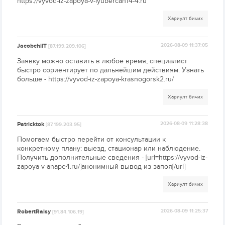
https://vyvod-iz-zapoya-v-lyubercah14-4.ru
Хариулт бичих
JacobchilT
2026-08-09 11:37:05
[87.199.209.106]
Заявку можно оставить в любое время, специалист
быстро сориентирует по дальнейшим действиям. Узнать
больше - https://vyvod-iz-zapoya-krasnogorsk2.ru/
Хариулт бичих
Patricktok
2026-08-09 11:28:38
[87.199.203.95]
Помогаем быстро перейти от консультации к
конкретному плану: выезд, стационар или наблюдение.
Получить дополнительные сведения - [url=https://vyvod-iz-
zapoya-v-anape4.ru/]анонимный вывод из запоя[/url]
Хариулт бичих
RobertRaisy
2026-08-09 11:25:37
[91.84.106.19]