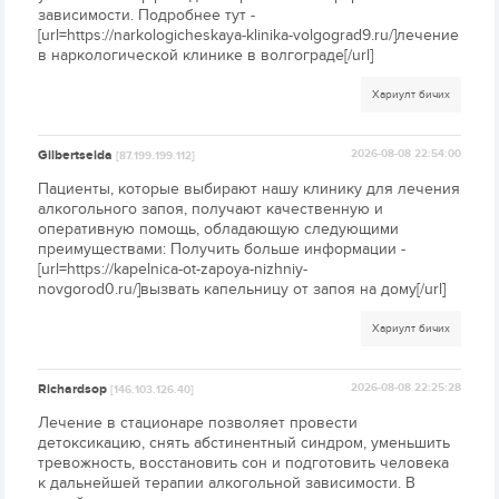
зависимости. Подробнее тут -
[url=https://narkologicheskaya-klinika-volgograd9.ru/]лечение
в наркологической клинике в волгограде[/url]
Хариулт бичих
Gilbertseida
2026-08-08 22:54:00
[87.199.199.112]
Пациенты, которые выбирают нашу клинику для лечения
алкогольного запоя, получают качественную и
оперативную помощь, обладающую следующими
преимуществами: Получить больше информации -
[url=https://kapelnica-ot-zapoya-nizhniy-
novgorod0.ru/]вызвать капельницу от запоя на дому[/url]
Хариулт бичих
Richardsop
2026-08-08 22:25:28
[146.103.126.40]
Лечение в стационаре позволяет провести
детоксикацию, снять абстинентный синдром, уменьшить
тревожность, восстановить сон и подготовить человека
к дальнейшей терапии алкогольной зависимости. В