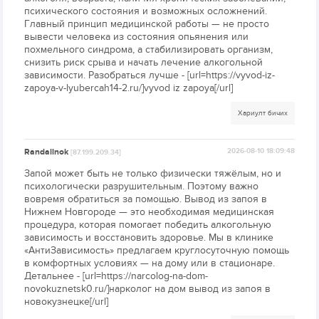
психического состояния и возможных осложнений.
Главный принцип медицинской работы — не просто
вывести человека из состояния опьянения или
похмельного синдрома, а стабилизировать организм,
снизить риск срыва и начать лечение алкогольной
зависимости. Разобраться лучше - [url=https://vyvod-iz-
zapoya-v-lyubercah14-2.ru/]vyvod iz zapoya[/url]
Хариулт бичих
Randallnok
2026-08-10 18:09:48
[87.199.209.34]
Запой может быть не только физически тяжёлым, но и
психологически разрушительным. Поэтому важно
вовремя обратиться за помощью. Вывод из запоя в
Нижнем Новгороде — это необходимая медицинская
процедура, которая помогает победить алкогольную
зависимость и восстановить здоровье. Мы в клинике
«АнтиЗависимость» предлагаем круглосуточную помощь
в комфортных условиях — на дому или в стационаре.
Детальнее - [url=https://narcolog-na-dom-
novokuznetsk0.ru/]нарколог на дом вывод из запоя в
новокузнецке[/url]