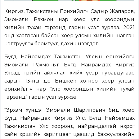
Киргиз, Тажикстаны Ерөнхийлөгч Садыр Жапаров,
Эмомали Рахмон нар хоёр улс хоорондын
хилийн тухай гэрээнд гарын үсэг зурлаа. 2021
онд хаагдсан байсан хоёр улсын хилийн шалган
нэвтрүүлэх боомтууд дахин нээгдэв.
Бүгд Найрамдах Тажикстан Улсын ерөнхийлөгч
Эмомали Рахмоныг Бүгд Найрамдах Киргиз
Улсад төрийн айлчлал хийх үеэр гуравдугаар
сарын 13-ны өдөр Бишкек хотноо хоёр улсын
ерөнхийлөгч нар “Улс хоорондын хилийн тухай
гэрээнд” гарын үсэг зуржээ.
"Эрхэм хүндэт Эмомали Шарипович бид хоёр
Бүгд Найрамдах Киргиз Улс, Бүгд Найрамдах
Тажикистан Улс хооронд найрамдалтай нөхөрсөг
сайн хөршийн харилцааг цаашид бэхжүүлэхийн