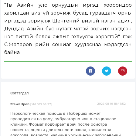
"Төв Азийн улс орнуудын иргэд хоорондоо
харилцан визгүй зорчиж, бусад гуравдагч орны
иргэдэд зориулж Шенгений визтэй нэгэн адил,
Дундад Азийн бүс нутагт чөлөөтэй зорчих нэгдсэн
нэг визтэй болох ажлыг эхлүүлэх хэрэгтэй" гэж
С.Жапаров өөрийн сошиал хуудаснаа мэдэгдсэн
байна.
Сэтгэгдэл
Stewartpen
2026-08-10 18:47:52
[146.103.96.37]
Наркологическая помощь в Люберцах может
проводиться на дому, амбулаторно или в стационаре
клиники. Формат подбирает врач после осмотра
пациента, оценки длительности запоя, количества
алкоголя, возраста, наличия хронических заболеваний,