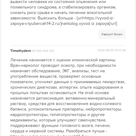
вывести человека из состояния опьянения или
похмельного синдрома, а стабилизировать организм,
снизить риск срыва и начать лечение алкогольной
зависимости. Выяснить больше - [url=https://vyvod-iz-
zapoya-v-lyubercah14-2.ru/]narkolog vyvod iz zapoya[/url]
Хариулт бичих
Timothydem
2026-08-09 13:11:28
[87.199.204.141]
Лечение начинается с оценки клинической картины.
Врач-нарколог проводит осмотр, при необходимости
назначает обследование, ЭКГ, анализы, тест на
употребление веществ, проверяет основные
показатели, уточняет данные о принимаемых лекарствах,
хронических диагнозах, аллергии, опыте кодирования и
прошлых попытках остановиться. На этой основе
назначается детоксикация: витаминно-минеральный
раствор, средства для восстановления водно-солевого
баланса, успокоительные препараты, нейропротекторы,
кардиопротекторы, гепатопротекторы и другие
медикаменты, которые улучшают самочувствие,
поддерживают функции головного мозга, печени,
сердца и нервной системы. Разобраться лучше -