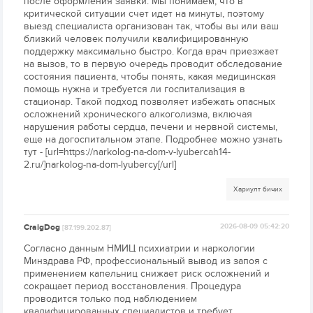
после оформления заявки. Мы понимаем, что в
критической ситуации счет идет на минуты, поэтому
выезд специалиста организован так, чтобы вы или ваш
близкий человек получили квалифицированную
поддержку максимально быстро. Когда врач приезжает
на вызов, то в первую очередь проводит обследование
состояния пациента, чтобы понять, какая медицинская
помощь нужна и требуется ли госпитализация в
стационар. Такой подход позволяет избежать опасных
осложнений хронического алкоголизма, включая
нарушения работы сердца, печени и нервной системы,
еще на догоспитальном этапе. Подробнее можно узнать
тут - [url=https://narkolog-na-dom-v-lyubercah14-
2.ru/]narkolog-na-dom-lyubercy[/url]
Хариулт бичих
CraigDog
2026-08-09 05:42:20
[87.199.202.87]
Согласно данным НМИЦ психиатрии и наркологии
Минздрава РФ, профессиональный вывод из запоя с
применением капельниц снижает риск осложнений и
сокращает период восстановления. Процедура
проводится только под наблюдением
квалифицированных специалистов и требует