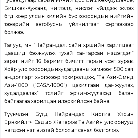
Гуравдугаар сарын 14-ний өдрөөс Бишкек-Душанбе,
Бишкек-Хужанд чиглэлд нислэг үйлдэж эхлэх
бөгөөд хоёр улсын хилийн бүс хоорондын нийтийн
тээврийн автобусны үйлчилгээг сэргээхээр
болжээ.
Талууд мөн “Найрамдал, сайн хөршийн харилцааг
цаашид бэхжүүлэх тухай хамтарсан мэдэгдэл”
зэрэг нийт 16 баримт бичигт гарын үсэг зурав.
Хоёр улс хоорондынхудалдааны хэмжээг 500 сая
ам.долларт хүргэхээр тохиролцож, “Төв Ази-Өмнөд
Ази-1000 (“CASA-1000”) цахилгаан дамжуулах,
худалдаалах“ төслийг эрчимжүүлэхэд бэлэн
байгаагаа харилцан илэрхийлсэн байна.
Түүнчлэн Бүгд Найрамдах Киргиз Улсын
Ерөнхийлөгч Садыр Жапаров Төв Азийн улс орнууд
нэгдсэн нэг визтэй болохыг санал болголоо.