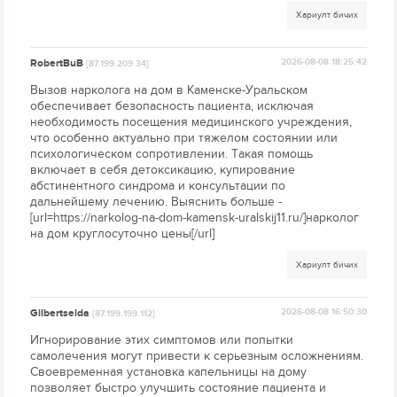
Хариулт бичих
RobertBuB
2026-08-08 18:25:42
[87.199.209.34]
Вызов нарколога на дом в Каменске-Уральском
обеспечивает безопасность пациента, исключая
необходимость посещения медицинского учреждения,
что особенно актуально при тяжелом состоянии или
психологическом сопротивлении. Такая помощь
включает в себя детоксикацию, купирование
абстинентного синдрома и консультации по
дальнейшему лечению. Выяснить больше -
[url=https://narkolog-na-dom-kamensk-uralskij11.ru/]нарколог
на дом круглосуточно цены[/url]
Хариулт бичих
Gilbertseida
2026-08-08 16:50:30
[87.199.199.112]
Игнорирование этих симптомов или попытки
самолечения могут привести к серьезным осложнениям.
Своевременная установка капельницы на дому
позволяет быстро улучшить состояние пациента и