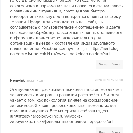
готов далеко не каждый. За долгие годы лечения
алкоголизма и наркомании наши наркологи сталкивались
с различными ситуациями, поэтому врач быстро
подберет оптимальную для конкретного пациента схему
терапии. Продолжая использовать наш сайт, вы
соглашаетесь с пользовательским соглашением и даёте
согласие на обработку персональных данных, однако эта
информация применяется исключительно для
организации выезда и составления индивидуального
плана лечения. Разобраться лучше - [url=https://narkolog-
na-dom-v-lyubercah14.ru/]vyzvat-narkologa-na-dom[/url]
Хариулт бичих
Henryjak
2026-08-10 15:58:28
[89.124.71.234]
Эта публикация раскрывает психологические механизмы
зависимости и их роль в развитии расстройств. Читатель
узнает о том, как психология влияет на формирование
зависимостей и как профессиональная помощь может
изменить ситуацию. Все материалы собраны здесь -
[url=https://narcology-clinic.ru/vyivod-iz-
zapoya/kapelnicza/]капельница от запоя недорого[/url]
Хариулт бичих