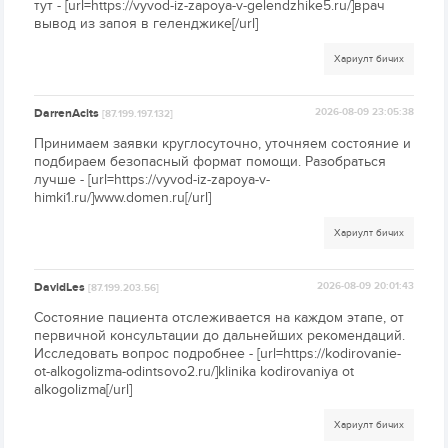
тут - [url=https://vyvod-iz-zapoya-v-gelendzhike5.ru/]врач
вывод из запоя в геленджике[/url]
Хариулт бичих
DarrenAcits
2026-08-09 23:05:38
[87.199.197.132]
Принимаем заявки круглосуточно, уточняем состояние и
подбираем безопасный формат помощи. Разобраться
лучше - [url=https://vyvod-iz-zapoya-v-
himki1.ru/]www.domen.ru[/url]
Хариулт бичих
DavidLes
2026-08-09 20:01:43
[87.199.203.56]
Состояние пациента отслеживается на каждом этапе, от
первичной консультации до дальнейших рекомендаций.
Исследовать вопрос подробнее - [url=https://kodirovanie-
ot-alkogolizma-odintsovo2.ru/]klinika kodirovaniya ot
alkogolizma[/url]
Хариулт бичих