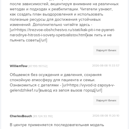
после зависимостей, акцентируя внимание на различных
методах и подходах к реабилитации. Читатели узнают,
как создать план выздоровления и использовать
полезные ресурсы для достижения устойчивых
изменений. Дополнительно читайте здесь -
[url=https://trezvoe-obshchestvo.ru/stati/kak-pit-i-ne-pyanet-
narodnye-hitrosti-i-sovety-spetsialistov.html]как пить и не
пьянеть советы[/url]
Хариулт бичих
WilliamTow
2026-08-08 11:33:57
[87.199.197.52]
Общаемся без осуждения и давления, сохраняя
спокойную атмосферу для пациента и семьи.
Ознакомиться с деталями - [url=https://vyvod-iz-zapoya-v-
gelendzhike1.ru/]вывод из запоя вызов город[/url]
Хариулт бичих
CharlesBouch
2026-08-08 11:20:10
[89.124.93.110]
В центре применяется последовательная модель