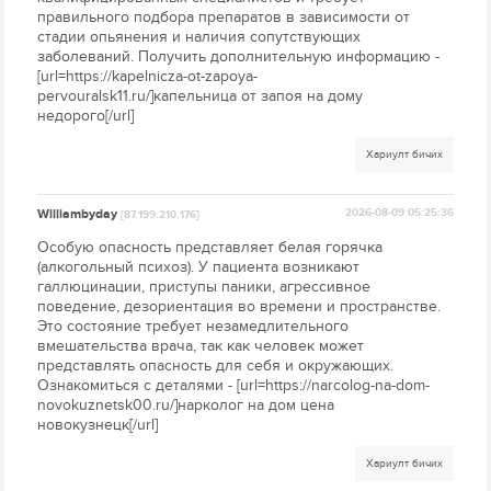
правильного подбора препаратов в зависимости от
стадии опьянения и наличия сопутствующих
заболеваний. Получить дополнительную информацию -
[url=https://kapelnicza-ot-zapoya-
pervouralsk11.ru/]капельница от запоя на дому
недорого[/url]
Хариулт бичих
Williambyday
2026-08-09 05:25:36
[87.199.210.176]
Особую опасность представляет белая горячка
(алкогольный психоз). У пациента возникают
галлюцинации, приступы паники, агрессивное
поведение, дезориентация во времени и пространстве.
Это состояние требует незамедлительного
вмешательства врача, так как человек может
представлять опасность для себя и окружающих.
Ознакомиться с деталями - [url=https://narcolog-na-dom-
novokuznetsk00.ru/]нарколог на дом цена
новокузнецк[/url]
Хариулт бичих