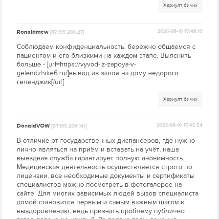
Хариулт бичих
Ronaldmew
2026-08-10 17:48:10
[87.199.200.27]
Соблюдаем конфиденциальность, бережно общаемся с
пациентом и его близкими на каждом этапе. Выяснить
больше - [url=https://vyvod-iz-zapoya-v-
gelendzhike6.ru/]вывод из запоя на дому недорого
геленджик[/url]
Хариулт бичих
DonaldVOW
2026-08-10 17:45:54
[87.199.204.141]
В отличие от государственных диспансеров, где нужно
лично являться на приём и вставать на учёт, наша
выездная служба гарантирует полную анонимность.
Медицинская деятельность осуществляется строго по
лицензии, все необходимые документы и сертификаты
специалистов можно посмотреть в фотогалерее на
сайте. Для многих зависимых людей вызов специалиста
домой становится первым и самым важным шагом к
выздоровлению, ведь признать проблему публично