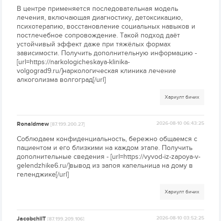
В центре применяется последовательная модель
лечения, включающая диагностику, детоксикацию,
психотерапию, восстановление социальных навыков и
постлечебное сопровождение. Такой подход даёт
устойчивый эффект даже при тяжёлых формах
зависимости. Получить дополнительную информацию -
[url=https://narkologicheskaya-klinika-
volgograd9.ru/]наркологическая клиника лечение
алкоголизма волгоград[/url]
Хариулт бичих
Ronaldmew
2026-08-10 06:43:25
[87.199.200.27]
Соблюдаем конфиденциальность, бережно общаемся с
пациентом и его близкими на каждом этапе. Получить
дополнительные сведения - [url=https://vyvod-iz-zapoya-v-
gelendzhike6.ru/]вывод из запоя капельница на дому в
геленджике[/url]
Хариулт бичих
JacobchilT
2026-08-10 03:52:25
[87.199.209.106]