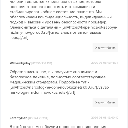
лечения является капельница от запоя, которая
позволяет оперативно снять интоксикацию и
стабилизировать общее состояние пациента. Мы
обеспечиваем конфиденциальность, индивидуальный
подход и высокий уровень безопасности процедур.
Ознакомиться с деталями - [url=https://kapelnica-ot-zapoya-
nizhniy-novgorod0.ru/]капельница от запоя вызов
город[/url]
Хариулт бичих
Williambyday
2026-08-08 13:14:34
[87.199.210.176]
Обратившись к нам, вы получите анонимное и
безопасное лечение, полностью соответствующее
медицинским стандартам. Подробнее тут -
[url=https://narcolog-na-dom-novokuznetsk00.ru/]vyzvat-
narkologa-na-dom novokuznetsk[/url]
Хариулт бичих
JeremyBah
2026-08-08 12:40:10
[89.124.71.234]
В этой статье мы обсудим процесс восстановления