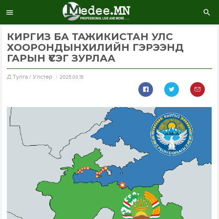
КИРГИЗ БА ТАЖИКИСТАН УЛС
ХООРОНДЫНХИЛИЙН ГЭРЭЭНД
ГАРЫН ҮСЭГ ЗУРЛАА
Д.Тулга / Улстөр
2025.03.15