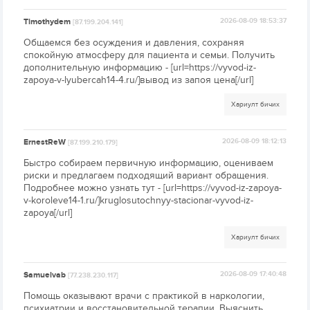
Timothydem
2026-08-09 18:53:37
[87.199.204.141]
Общаемся без осуждения и давления, сохраняя
спокойную атмосферу для пациента и семьи. Получить
дополнительную информацию - [url=https://vyvod-iz-
zapoya-v-lyubercah14-4.ru/]вывод из запоя цена[/url]
Хариулт бичих
ErnestReW
2026-08-09 18:12:13
[87.199.210.179]
Быстро собираем первичную информацию, оцениваем
риски и предлагаем подходящий вариант обращения.
Подробнее можно узнать тут - [url=https://vyvod-iz-zapoya-
v-koroleve14-1.ru/]kruglosutochnyy-stacionar-vyvod-iz-
zapoya[/url]
Хариулт бичих
Samuelvab
2026-08-09 17:40:48
[77.238.230.117]
Помощь оказывают врачи с практикой в наркологии,
психиатрии и восстановительной терапии. Выяснить