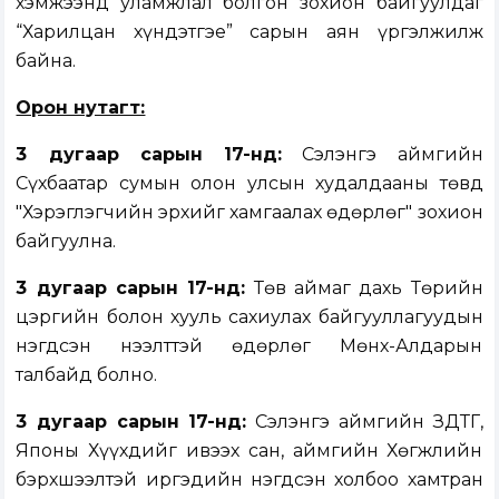
хэмжээнд уламжлал болгон зохион байгуулдаг
“Харилцан хүндэтгэе” сарын аян үргэлжилж
байна.
Орон нутагт:
3 дугаар сарын 1
7-нд:
Сэлэнгэ аймгийн
Сүхбаатар сумын олон улсын худалдааны төвд
"Хэрэглэгчийн эрхийг хамгаалах өдөрлөг" зохион
байгуулна.
3 дугаар сарын 17-нд:
Төв аймаг дахь Төрийн
цэргийн болон хууль сахиулах байгууллагуудын
нэгдсэн нээлттэй өдөрлөг Мөнх-Алдарын
талбайд болно.
3 дугаар сарын 17-нд:
Сэлэнгэ аймгийн ЗДТГ,
Японы Хүүхдийг ивээх сан, аймгийн Хөгжлийн
бэрхшээлтэй иргэдийн нэгдсэн холбоо хамтран