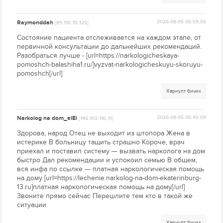
Raymonddah
2026-08-05 05:59:55
[89.110.70.125]
Состояние пациента отслеживается на каждом этапе, от
первичной консультации до дальнейших рекомендаций.
Разобраться лучше - [url=https://narkologicheskaya-
pomoshch-balashiha1.ru/]vyzvat-narkologicheskuyu-skoruyu-
pomoshch[/url]
Хариулт бичих
Narkolog na dom_eiEi
2026-08-05 05:45:09
[146.103.116.11]
Здорова, народ Отец не выходит из штопора Жена в
истерике В больницу тащить страшно Короче, врач
приехал и поставил систему — вызвать нарколога на дом
быстро Дал рекомендации и успокоил семью В общем,
вся инфа по ссылке — платная наркологическая помощь
на дому [url=https://lechenie.narkolog-na-dom-ekaterinburg-
13.ru]платная наркологическая помощь на дому[/url]
Звоните прямо сейчас Перешлите тем кто в такой же
ситуации
Хариулт бичих