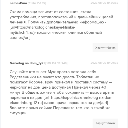
JamesFum
2026-08-05 19:36:55
[91.84.106.19]
Схема помощи зависит от состояния, стажа
употребления, противопоказаний и дальнейших целей
лечения. Получить дополнительную информацию -
[url=https://narkologicheskaya-klinika-
mytishchi1.ru/]наркологическая клиника обратный
звонок[/url]
Хариулт бичих
Narkolog na dom_tyKl
2026-08-05 19:09:33
[185.192.22.246]
Слушайте кто знает Муж просто потерял себя
Родственники не знают что делать Таблетки не
помогают Короче, врач приехал и поставил систему —
нарколог на дом цена доступная Приехал через 40
минут В общем, жмите чтобы сохранить — вызов врача
нарколога на дом [url=https://kapelnicza.narkolog-na-dom-
ekaterinburg-12.ru]вызов врача нарколога на дом[/url]
Звоните прямо сейчас Перешлите тем кто в такой же
ситуации
Хариулт бичих