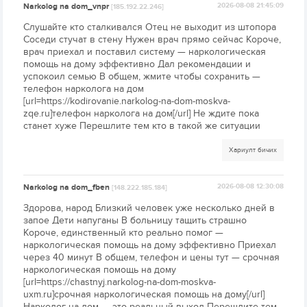
Narkolog na dom_vnpr
2026-08-08 21:45:09
[185.192.22.246]
Слушайте кто сталкивался Отец не выходит из штопора
Соседи стучат в стену Нужен врач прямо сейчас Короче,
врач приехал и поставил систему — наркологическая
помощь на дому эффективно Дал рекомендации и
успокоил семью В общем, жмите чтобы сохранить —
телефон нарколога на дом
[url=https://kodirovanie.narkolog-na-dom-moskva-
zqe.ru]телефон нарколога на дом[/url] Не ждите пока
станет хуже Перешлите тем кто в такой же ситуации
Хариулт бичих
Narkolog na dom_fben
2026-08-08 12:30:08
[148.222.185.184]
Здорова, народ Близкий человек уже несколько дней в
запое Дети напуганы В больницу тащить страшно
Короче, единственный кто реально помог —
наркологическая помощь на дому эффективно Приехал
через 40 минут В общем, телефон и цены тут — срочная
наркологическая помощь на дому
[url=https://chastnyj.narkolog-na-dom-moskva-
uxm.ru]срочная наркологическая помощь на дому[/url]
Нарколог на дом — это реальный выход Перешлите тем