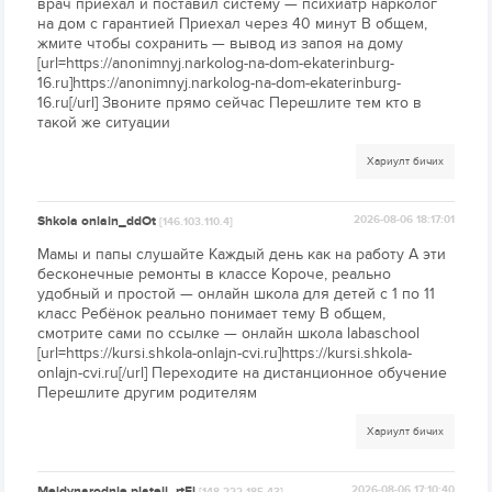
врач приехал и поставил систему — психиатр нарколог
на дом с гарантией Приехал через 40 минут В общем,
жмите чтобы сохранить — вывод из запоя на дому
[url=https://anonimnyj.narkolog-na-dom-ekaterinburg-
16.ru]https://anonimnyj.narkolog-na-dom-ekaterinburg-
16.ru[/url] Звоните прямо сейчас Перешлите тем кто в
такой же ситуации
Хариулт бичих
Shkola onlain_ddOt
2026-08-06 18:17:01
[146.103.110.4]
Мамы и папы слушайте Каждый день как на работу А эти
бесконечные ремонты в классе Короче, реально
удобный и простой — онлайн школа для детей с 1 по 11
класс Ребёнок реально понимает тему В общем,
смотрите сами по ссылке — онлайн школа labaschool
[url=https://kursi.shkola-onlajn-cvi.ru]https://kursi.shkola-
onlajn-cvi.ru[/url] Переходите на дистанционное обучение
Перешлите другим родителям
Хариулт бичих
Mejdynarodnie plateji_rtEi
2026-08-06 17:10:40