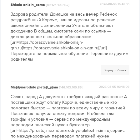
Shkola onlain_xsma
2026-08-05 16:48:10
[89.124.103.152]
Здорова родители Домашка на весь вечер Ребёнок
раздражённый Короче, нашли идеальное решение —
школа онлайн с зачислением Учителя объясняют
доходчиво В общем, смотрите сами по ссылке —
дистанционное школьное образование
[url=https://obrazovanie.shkola-onlajn-
gtn.ru]https://obrazovanie.shkola-onlajn-gtn.ru[/url]
Переходите на нормальное обучение Перешлите другим
родителям
Хариулт бичих
Mejdynarodnie plateji_yjma
2026-08-05 16:48:09
[146.103.109.89]
Салют, народ А документы требуют каждый раз новые А
поставщики ждут оплату Короче, единственные кто
помогает быстро — платежи по всему миру с гарантией
Поставщик получил оплату вовремя В общем, там
тарифы и условия — сервис по международным
переводам платежей нужен бухгалтер
[url=https://prostoj.mezhdunarodnye-platezhi-sim.ru]сервис
по международным переводам платежей нужен