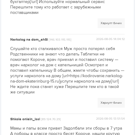
бухгалтер[/url] Используйте нормальный сервис
Перешлите тому кто работает с зарубежными
поставщиками
Хариулт бичих
Narkolog na dom_ahSi
2026-08-05 14:04:12
[146.103.115.115]
Слушайте кто сталкивался Муж просто потерял себя
Родственники не знают что делать Таблетки не
помогают Короче, врач приехал и поставил систему —
врач нарколог на дом с капельницей Осмотрел и
поставил капельницу В общем, жмите чтобы сохранить —
услуги нарколога на дому [url=https://kodirovanie.narkolog-
na-dom-ekaterinburg-15.ru]услуги нарколога на дому[/url]
Не ждите пока станет хуже Перешлите тем кто в такой
же ситуации
Хариулт бичих
Shkola onlain_issl
2026-08-05 13:51:54
[89.124.70.29]
Мамы и папы всем привет Задолбали эти сборы в 7 утра
А поборы в классе просто бесят Короче, нашли крутую