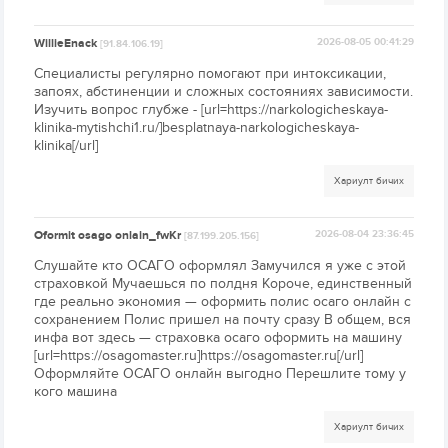
WillieEnack
2026-08-05 00:41:29
[91.84.106.19]
Специалисты регулярно помогают при интоксикации,
запоях, абстиненции и сложных состояниях зависимости.
Изучить вопрос глубже - [url=https://narkologicheskaya-
klinika-mytishchi1.ru/]besplatnaya-narkologicheskaya-
klinika[/url]
Хариулт бичих
Oformit osago onlain_fwKr
2026-08-04 23:36:45
[87.199.205.156]
Слушайте кто ОСАГО оформлял Замучился я уже с этой
страховкой Мучаешься по полдня Короче, единственный
где реально экономия — оформить полис осаго онлайн с
сохранением Полис пришел на почту сразу В общем, вся
инфа вот здесь — страховка осаго оформить на машину
[url=https://osagomaster.ru]https://osagomaster.ru[/url]
Оформляйте ОСАГО онлайн выгодно Перешлите тому у
кого машина
Хариулт бичих