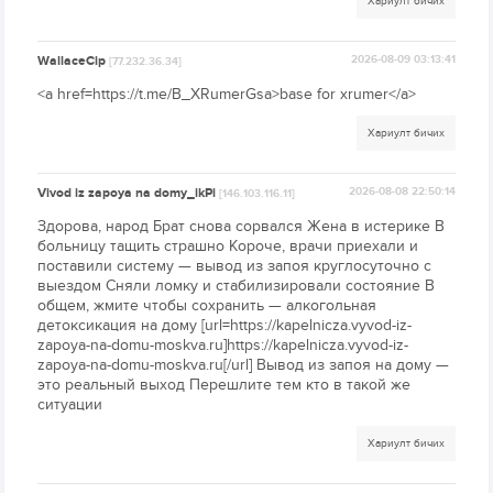
Хариулт бичих
WallaceCip
2026-08-09 03:13:41
[77.232.36.34]
<a href=https://t.me/B_XRumerGsa>base for xrumer</a>
Хариулт бичих
Vivod iz zapoya na domy_ikPi
2026-08-08 22:50:14
[146.103.116.11]
Здорова, народ Брат снова сорвался Жена в истерике В
больницу тащить страшно Короче, врачи приехали и
поставили систему — вывод из запоя круглосуточно с
выездом Сняли ломку и стабилизировали состояние В
общем, жмите чтобы сохранить — алкогольная
детоксикация на дому [url=https://kapelnicza.vyvod-iz-
zapoya-na-domu-moskva.ru]https://kapelnicza.vyvod-iz-
zapoya-na-domu-moskva.ru[/url] Вывод из запоя на дому —
это реальный выход Перешлите тем кто в такой же
ситуации
Хариулт бичих