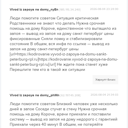
Vivod iz zapoya na domy_nyEn
2026-08-04 23:24:00
[185.115.34.240]
Люди помогите советом Ситуация критическая
Родственники не знают что делать Нужна срочная
помощь на дому Короче, единственное что вытащило из
запоя — вывод из запоя на дому санкт петербург цены
фиксированные Сняли ломку и стабилизировали
состояние В общем, вся инфа по ссылке — вывод из
запоя на дому санкт-петербург цены
[url=https://kodirovanie.vyvod-iz-zapoya-na-domu-sankt-
peterburg-rpl.ru]https://kodirovanie.vyvod-iz-zapoya-na-domu-
sankt-peterburg-rpl.ru[/url] Не ждите пока станет хуже
Перешлите тем кто в такой же ситуации
Хариулт бичих
Vivod iz zapoya na domy_phMn
2026-08-04 21:34:03
[62.197.45.208]
Люди помогите советом Близкий человек уже несколько
дней в запое Соседи стучат в стену Нужна срочная
помощь на дому Короче, врачи приехали и поставили
систему — вывод из запоя на дому недорого с гарантией
Приехали через 40 минут В общем, не потеряйте