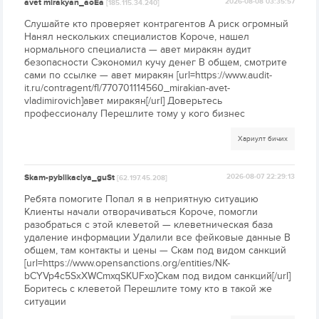
avet mirakyan_aoEa
2026-08-08 03:35:57
[185.115.34.240]
Слушайте кто проверяет контрагентов А риск огромный
Нанял нескольких специалистов Короче, нашел
нормального специалиста — авет миракян аудит
безопасности Сэкономил кучу денег В общем, смотрите
сами по ссылке — авет миракян [url=https://www.audit-
it.ru/contragent/fl/770701114560_mirakian-avet-
vladimirovich]авет миракян[/url] Доверьтесь
профессионалу Перешлите тому у кого бизнес
Хариулт бичих
Skam-pyblikaciya_guSt
2026-08-07 22:29:13
[62.197.45.208]
Ребята помогите Попал я в неприятную ситуацию
Клиенты начали отворачиваться Короче, помогли
разобраться с этой клеветой — клеветническая база
удаление информации Удалили все фейковые данные В
общем, там контакты и цены — Скам под видом санкций
[url=https://www.opensanctions.org/entities/NK-
bCYVp4c5SxXWCmxqSKUFxo]Скам под видом санкций[/url]
Боритесь с клеветой Перешлите тому кто в такой же
ситуации