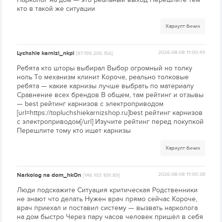
кто в такой же ситуации
Хариулт бичих
Lychshie karnizi_nkpl
2026-08-08 11:00:49
[87.199.205.156]
Ребята кто шторы выбирал Выбор огромный но толку
ноль То механизм клинит Короче, реально толковые
ребята — какие карнизы лучше выбрать по материалу
Сравнение всех брендов В общем, там рейтинг и отзывы
— best рейтинг карнизов с электроприводом
[url=https://topluchshiekarnizshop.ru]best рейтинг карнизов
с электроприводом[/url] Изучите рейтинг перед покупкой
Перешлите тому кто ищет карнизы
Хариулт бичих
Narkolog na dom_hkOn
2026-08-08 11:00:38
[146.103.109.89]
Люди подскажите Ситуация критическая Родственники
не знают что делать Нужен врач прямо сейчас Короче,
врач приехал и поставил систему — вызвать нарколога
на дом быстро Через пару часов человек пришёл в себя