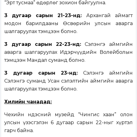
“Эрт тусмаа” өдөрлөг зохион байгуулна.
3 дугаар сарын 21-23-нд:
Архангай аймагт
модон барилдааны Өсвөрийн улсын аварга
шалгаруулах тэмцээн болно.
3 дугаар сарын 22-23-нд:
Сэлэнгэ аймгийн
аварга шалгаруулах Идэрчүүдийн Волейболын
тэмцээн Мандал суманд болно.
3 дугаар сарын 23-нд:
Сэлэнгэ аймгийн
Сэлэнгэ суманд Усан сэлэлтийн аймгийн аварга
шалгаруулах тэмцээн болно.
Хилийн чанадад:
Чехийн Үндэсний музейд “Чингис хаан” олон
улсын үзэсгэлэн 6 дугаар сарын 22-ныг хүртэл
гарч байна.