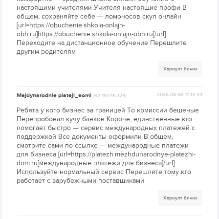
настоящими учителями Учителя настоящие профи В
общем, сохраняйте себе — ломоносов скул онлайн
[url=https://obuchenie.shkola-onlajn-
obh.ru]https://obuchenie.shkola-onlajn-obh.ru[/url]
Переходите на дистанционное обучение Перешлите
другим родителям
Хариулт бичих
Mejdynarodnie plateji_eoml
2026-08-06 11:13:33
[62.197.45.129]
Ребята у кого бизнес за границей То комиссии бешеные
Перепробовал кучу банков Короче, единственные кто
помогает быстро — сервис международных платежей с
поддержкой Все документы оформили В общем,
смотрите сами по ссылке — международные платежи
для бизнеса [url=https://platezh.mezhdunarodnye-platezhi-
dom.ru]международные платежи для бизнеса[/url]
Используйте нормальный сервис Перешлите тому кто
работает с зарубежными поставщиками
Хариулт бичих