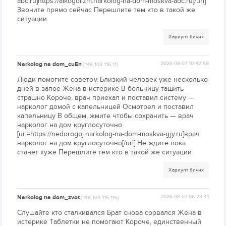
abc.ru]https://alkogolizm.narkolog-na-dom-moskva-abc.ru[/url]
Звоните прямо сейчас Перешлите тем кто в такой же
ситуации
Хариулт бичих
Narkolog na dom_cuEn
2026-08-07 10:42:58
[146.103.116.11]
Люди помогите советом Близкий человек уже несколько
дней в запое Жена в истерике В больницу тащить
страшно Короче, врач приехал и поставил систему —
нарколог домой с капельницей Осмотрел и поставил
капельницу В общем, жмите чтобы сохранить — врач
нарколог на дом круглосуточно
[url=https://nedorogoj.narkolog-na-dom-moskva-gjy.ru]врач
нарколог на дом круглосуточно[/url] Не ждите пока
станет хуже Перешлите тем кто в такой же ситуации
Хариулт бичих
Narkolog na dom_zvot
2026-08-07 06:23:41
[146.103.115.115]
Слушайте кто сталкивался Брат снова сорвался Жена в
истерике Таблетки не помогают Короче, единственный