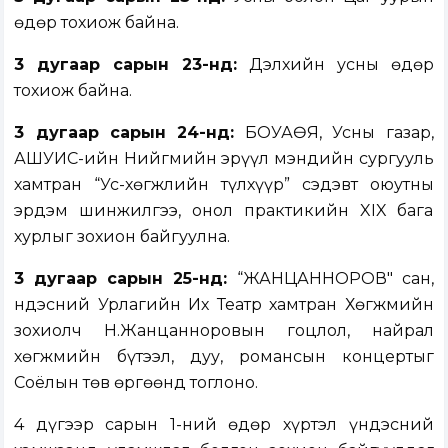
өдөр тохиож байна.
3 дугаар сарын 23-нд:
Дэлхийн усны өдөр
тохиож байна.
3
дугаар сарын 24-н
д:
БОУАӨЯ, Усны газар,
АШУҮИС-ийн Нийгмийн эрүүл мэндийн сургууль
хамтран “Ус-хөгжлийн түлхүүр” сэдэвт оюутны
эрдэм шинжилгээ, онол практикийн XIX бага
хурлыг зохион байгуулна.
3 дугаар сарын 25-нд:
“ЖАНЦАННОРОВ" сан,
Үндэсний Урлагийн Их Театр хамтран Хөгжмийн
зохиолч Н.Жанцанноровын гоцлол, найрал
хөгжмийн бүтээл, дуу, романсын концертыг
Соёлын төв өргөөнд тоглоно.
4 дүгээр сарын 1-ний өдөр хүртэл үндэсний