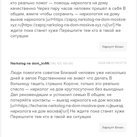
кто реально помог — помощь нарколога на дому
качественно Через пару часов человек пришёл в себя В
общем, жмите чтобы сохранить — наркология на дому
вызов нарколога [url=https://zapoj.narkolog-na-dom-moskva-
xyz.ru]https://zapoj.narkolog-na-dom-moskva-xyz.ru[/url] Не
ждите пока станет хуже Перешлите тем кто в такой же
ситуации
Хариулт бичих
Narkolog na dom_kvMt
2026-08-07 01:57:13
[146.103.109.89]
Люди помогите советом Близкий человек уже несколько
дней в запое Родственники не знают что делать В
больницу тащить страшно Короче, только это реально
спасло — нарколог на дом круглосуточно без выходных
Дал рекомендации и успокоил семью В общем, не
потеряйте контакты — выезд нарколога на дом москва
[url=https://lechenie.narkolog-na-dom-moskva-qwe.ru]выезд
нарколога на дом москва[/url] Не ждите пока станет хуже
Перешлите тем кто в такой же ситуации
Хариулт бичих