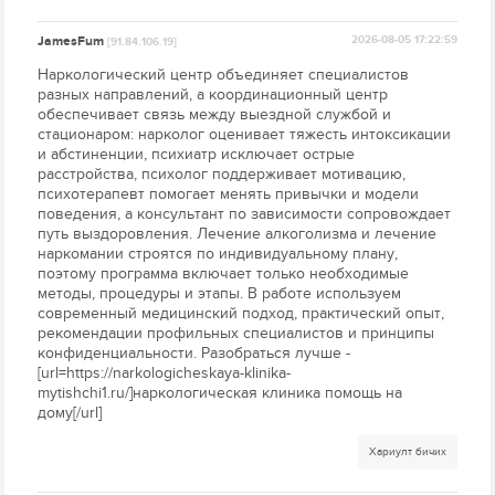
JamesFum
2026-08-05 17:22:59
[91.84.106.19]
Наркологический центр объединяет специалистов
разных направлений, а координационный центр
обеспечивает связь между выездной службой и
стационаром: нарколог оценивает тяжесть интоксикации
и абстиненции, психиатр исключает острые
расстройства, психолог поддерживает мотивацию,
психотерапевт помогает менять привычки и модели
поведения, а консультант по зависимости сопровождает
путь выздоровления. Лечение алкоголизма и лечение
наркомании строятся по индивидуальному плану,
поэтому программа включает только необходимые
методы, процедуры и этапы. В работе используем
современный медицинский подход, практический опыт,
рекомендации профильных специалистов и принципы
конфиденциальности. Разобраться лучше -
[url=https://narkologicheskaya-klinika-
mytishchi1.ru/]наркологическая клиника помощь на
дому[/url]
Хариулт бичих