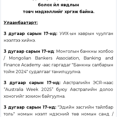
болох үйл явдлын
товч мэдээллийг хүргэж байна.
Улаанбаатарт:
3
дугаар сарын
17-нд:
УИХ-ын хаврын чуулган
нээлтээ хийнэ.
3
дугаар сарын
17-нд
: Монголын банкны холбоо
/ Mongolian Bankers Association, Banking and
Finance Academy -аас гаргадаг "Банкны салбарын
тойм 2024" судалгааг танилцуулна.
3 дугаар сарын 17-нд:
Австралийн ЭСЯ-наас
“Australia Week 2025” буюу Австралийн долоо
хоногийг зохион байгуулна.
3 дугаар сарын 17-нд:
"Эдийн засгийн тайлбар
толь" номын нээлт Үндэсний төв номын санд /