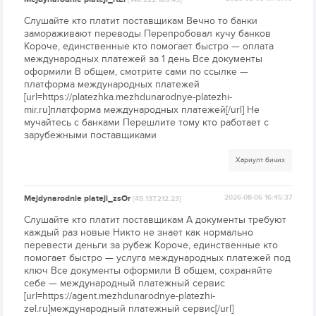
[148.222.185.43]
Слушайте кто платит поставщикам Вечно то банки
замораживают переводы Перепробовал кучу банков
Короче, единственные кто помогает быстро — оплата
международных платежей за 1 день Все документы
оформили В общем, смотрите сами по ссылке —
платформа международных платежей
[url=https://platezhka.mezhdunarodnye-platezhi-
mir.ru]платформа международных платежей[/url] Не
мучайтесь с банками Перешлите тому кто работает с
зарубежными поставщиками
Хариулт бичих
Mejdynarodnie plateji_zsOr
2026-08-06 16:45:37
[45.137.212.23]
Слушайте кто платит поставщикам А документы требуют
каждый раз новые Никто не знает как нормально
перевести деньги за рубеж Короче, единственные кто
помогает быстро — услуга международных платежей под
ключ Все документы оформили В общем, сохраняйте
себе — международный платежный сервис
[url=https://agent.mezhdunarodnye-platezhi-
zel.ru]международный платежный сервис[/url]