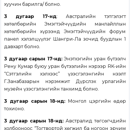
хуучин барилга/ болно.
3 дугаар 17-нд
: Австралийн тэтгэлэгт
хөтөлбөрийн Эмэгтэйчүүдийн манлайллын
хөтөлбөрийн хүрээнд Эмэгтэйчүүдийн форум
панел хэлэлцүүлэг Шангри-Ла зочид буудлын 1
давхарт болно.
3 дугаар сарын 17-нд:
Энэтхэгийн уран бүтээлч
Рену Кумар буюу уран бүтээлийн нэрээр RK-ийн
“Сэтгэлийн хэлхээс” үзэсгэлэнгийн нээлт
Г.Занабазарын нэрэмжит Дүрслэх урлагийн
музейн үзэсгэлэнгийн танхимд болно.
3 дугаар сарын 18-нд:
Монгол цэргийн өдөр
тохионо.
3 дугаар сарын 18-нд:
Австралид төгсөгчдийн
холбооноос “Тогтвортой хөгжил ба ногоон эрчим