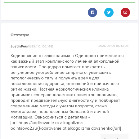
Сэтгэгдэл
JustinFouri
2026-08-09 05:13:08
[89.110.100.148]
Кодирование от алкоголизма в Одинцово применяется
как важный этап комплексного лечения алкогольной
зависимости. Процедура помогает прекратить
регулярное употребление спиртного, уменьшить
патологическую тягу и получить время для
восстановления здоровья, отношений и привычного
ритма жизни. Частная наркологическая клиника
принимает совершеннолетних пациентов анонимно,
проводит предварительную диагностику и подбирает
современные методы с учетом возраста, стажа
алкоголизма, перенесенных болезней и личной
мотивации. Ознакомиться с деталями -
[url=https://kodirovanie-ot-alkogolizma-
odintsovo2.ru/]kodirovanie ot alkogolizma dovzhenko[/url]