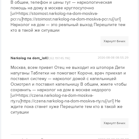
В общем, телефон и цены тут — наркологическая
помощь на дому в москве круглосуточно
[url=https://stoimost.narkolog-na-dom-moskva-
pcr.ru]https://stoimost.narkolog-na-dom-moskva-pcr.ru[/url]
Нарколог на дом — это реальный выход Перешлите тем
кто в такой же ситуации
Хариулт бичих
Narkolog na dom_ioKl
2026-08-08 08:55:29
[62.197.45.116]
Москва, всем привет Отец не выходит из штопора Дети
напуганы Таблетки не помогают Короче, врач приехал и
поставил систему — нарколог домой с капельницей
Осмотрел и поставил капельницу В общем, жмите чтобы
сохранить — нарколог на дом в москве недорого
[url=https://czena.narkolog-na-dom-moskva-
rty.ru]https://czena.narkolog-na-dom-moskva-rty.ru[/url] Не
ждите пока станет хуже Перешлите тем кто в такой же
ситуации
Хариулт бичих