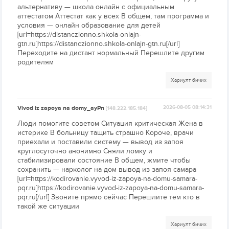
альтернативу — школа онлайн с официальным
аттестатом Аттестат как у всех В общем, там программа и
условия — онлайн образование для детей
[url=https://distanczionno.shkola-onlajn-
gtn.ru]https://distanczionno.shkola-onlajn-gtn.ru[/url]
Переходите на дистант нормальный Перешлите другим
родителям
Хариулт бичих
Vivod iz zapoya na domy_ayPn
2026-08-05 08:14:31
[148.222.185.184]
Люди помогите советом Ситуация критическая Жена в
истерике В больницу тащить страшно Короче, врачи
приехали и поставили систему — вывод из запоя
круглосуточно анонимно Сняли ломку и
стабилизировали состояние В общем, жмите чтобы
сохранить — нарколог на дом вывод из запоя самара
[url=https://kodirovanie.vyvod-iz-zapoya-na-domu-samara-
pqr.ru]https://kodirovanie.vyvod-iz-zapoya-na-domu-samara-
pqr.ru[/url] Звоните прямо сейчас Перешлите тем кто в
такой же ситуации
Хариулт бичих