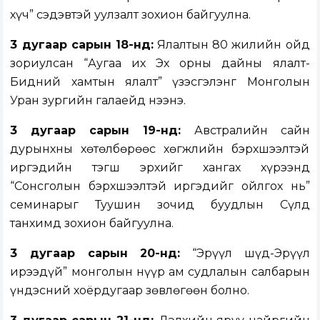
хүч” сэдэвтэй уулзалт зохион байгуулна.
3 дугаар сарын 18-нд:
Ялалтын 80 жилийн ойд
зориулсан “Аугаа их Эх орны дайны ялалт-
Бидний хамтын ялалт” үзэсгэлэнг Монголын
Уран зургийн галаейд нээнэ.
3 дугаар сарын 19-нд:
Австралийн сайн
дурынхны хөтөлбөрөөс хөгжлийн бэрхшээлтэй
иргэдийн тэгш эрхийг хангах хүрээнд
“Сонсголын бэрхшээлтэй иргэдийг ойлгох нь”
семинарыг Туушин зочид буудлын Сүлд
танхимд зохион байгуулна.
3
дугаар сарын
20
-нд:
“Эрүүл шүд-Эрүүл
ирээдүй” монголын нүүр ам судлалын салбарын
үндэсний хоёрдугаар зөвлөгөөн болно.