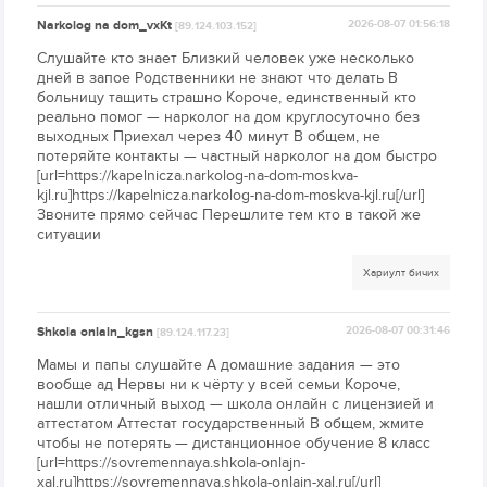
Narkolog na dom_vxKt
2026-08-07 01:56:18
[89.124.103.152]
Слушайте кто знает Близкий человек уже несколько
дней в запое Родственники не знают что делать В
больницу тащить страшно Короче, единственный кто
реально помог — нарколог на дом круглосуточно без
выходных Приехал через 40 минут В общем, не
потеряйте контакты — частный нарколог на дом быстро
[url=https://kapelnicza.narkolog-na-dom-moskva-
kjl.ru]https://kapelnicza.narkolog-na-dom-moskva-kjl.ru[/url]
Звоните прямо сейчас Перешлите тем кто в такой же
ситуации
Хариулт бичих
Shkola onlain_kgsn
2026-08-07 00:31:46
[89.124.117.23]
Мамы и папы слушайте А домашние задания — это
вообще ад Нервы ни к чёрту у всей семьи Короче,
нашли отличный выход — школа онлайн с лицензией и
аттестатом Аттестат государственный В общем, жмите
чтобы не потерять — дистанционное обучение 8 класс
[url=https://sovremennaya.shkola-onlajn-
xal.ru]https://sovremennaya.shkola-onlajn-xal.ru[/url]