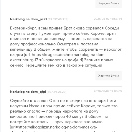
Хариулт бичих
Narkolog na dom_pcKi
2026-08-07 14:56:44
[62.197.45.211]
Екатеринбург, всем привет Брат снова сорвался Соседи
стучат в стену Нужен врач прямо сейчас Короче, врач
приехал и поставил систему — помощь нарколога на
дому профессионально Осмотрел и поставил
капельницу В общем, жмите чтобы сохранить — нарколог
на дом [url=https://kruglosutochno.narkolog-na-dom-
ekaterinburg-17.ru]нарколог на дом[/url] Звоните прямо
сейчас Перешлите тем кто в такой же ситуации
Хариулт бичих
Narkolog na dom_qfpl
2026-08-07 12:05:05
[89.124.70.29]
Слушайте кто знает Отец не выходит из штопора Дети
напуганы Нужен врач прямо сейчас Короче, только это
реально спасло — помощь нарколога на дому
качественно Приехал через 40 минут В общем, не
потеряйте контакты — врач нарколог анонимно
[url=https://alkogolizm.narkolog-na-dom-moskva-