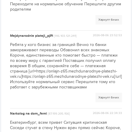
Переходите на нормальное обучение Перешлите другим
родителям
Хариулт бичих
Mejdynarodnie plateji_pjPl
2026-08-06 23:52:53
[146.103.121.241]
Ребята у кого бизнес за границей Вечно то банки
замораживают переводы Обзвонил всех знакомых
Короче, единственные кто помогает быстро — платежи
по всему миру с гарантией Поставщик получил оплату
вовремя В общем, сохраняйте себе — платежная
страница [url=https://onlajn-z65.mezhdunarodnye-platezhi-
vek.ru]https://onlajn-z65.mezhdunarodnye-platezhi-vek.ru[/url]
Используйте нормальный сервис Перешлите тому кто
работает с зарубежными поставщиками
Хариулт бичих
Narkolog na dom_femi
2026-08-06 22:34:33
[87.199.205.156]
Екатеринбург, всем привет Ситуация критическая
Соседи стучат в стену Нужен врач прямо сейчас Короче,