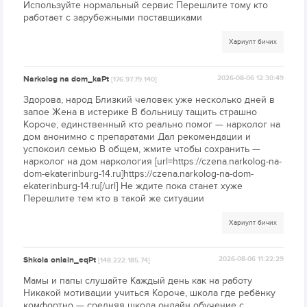
Используйте нормальный сервис Перешлите тому кто
работает с зарубежными поставщиками
Хариулт бичих
Narkolog na dom_kaPt
2026-08-06 12:30:49
[176.97.79.140]
Здорова, народ Близкий человек уже несколько дней в
запое Жена в истерике В больницу тащить страшно
Короче, единственный кто реально помог — нарколог на
дом анонимно с препаратами Дал рекомендации и
успокоил семью В общем, жмите чтобы сохранить —
нарколог на дом наркология [url=https://czena.narkolog-na-
dom-ekaterinburg-14.ru]https://czena.narkolog-na-dom-
ekaterinburg-14.ru[/url] Не ждите пока станет хуже
Перешлите тем кто в такой же ситуации
Хариулт бичих
Shkola onlain_eqPt
2026-08-06 11:22:29
[148.222.185.74]
Мамы и папы слушайте Каждый день как на работу
Никакой мотивации учиться Короче, школа где ребёнку
комфортно — средняя школа онлайн обучение с