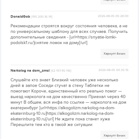
DonaldGob
2026-08-05 05:28:00
[195.200.16.14]
Рекомендации строятся вокруг состояния человека, а не
по универсальному шаблону для всех случаев. Получить
дополнительные сведения - [url=https://snyatie-lomki-
podolsk1.ru/]снятие ломок на дому[/url]
Хариулт бичих
Narkolog na dom_zmsl
2026-08-05 04:35:15
[62.197.45.116]
Слушайте кто знает Близкий человек уже несколько
дней в запое Соседи стучат в стену Таблетки не
помогают Короче, единственный кто реально помог —
выезд нарколога на дом качественно Приехал через 40
минут В общем, вся инфа по ссылке — нарколога на дом
екатеринбург [url=https://alkogolizm.narkolog-na-dom-
ekaterinburg-10.ru]https://alkogolizm.narkolog-na-dom-
ekaterinburg-10.ru[/url] Не ждите пока станет хуже
Перешлите тем кто в такой же ситуации
Хариулт бичих