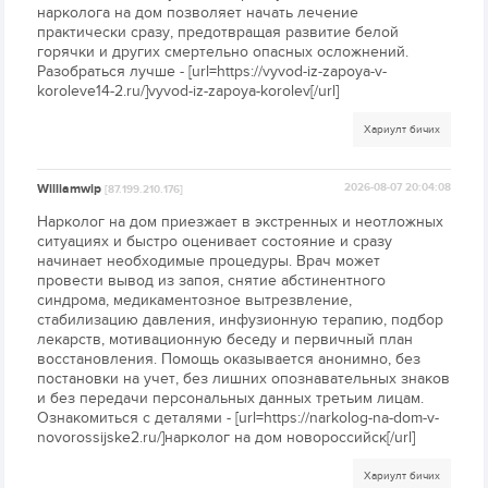
нарколога на дом позволяет начать лечение
практически сразу, предотвращая развитие белой
горячки и других смертельно опасных осложнений.
Разобраться лучше - [url=https://vyvod-iz-zapoya-v-
koroleve14-2.ru/]vyvod-iz-zapoya-korolev[/url]
Хариулт бичих
Williamwip
2026-08-07 20:04:08
[87.199.210.176]
Нарколог на дом приезжает в экстренных и неотложных
ситуациях и быстро оценивает состояние и сразу
начинает необходимые процедуры. Врач может
провести вывод из запоя, снятие абстинентного
синдрома, медикаментозное вытрезвление,
стабилизацию давления, инфузионную терапию, подбор
лекарств, мотивационную беседу и первичный план
восстановления. Помощь оказывается анонимно, без
постановки на учет, без лишних опознавательных знаков
и без передачи персональных данных третьим лицам.
Ознакомиться с деталями - [url=https://narkolog-na-dom-v-
novorossijske2.ru/]нарколог на дом новороссийск[/url]
Хариулт бичих