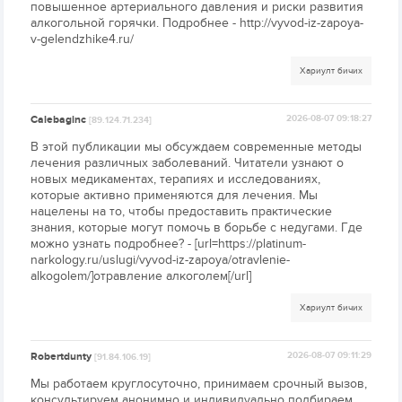
повышенное артериального давления и риски развития
алкогольной горячки. Подробнее - http://vyvod-iz-zapoya-
v-gelendzhike4.ru/
Хариулт бичих
Calebaginc
2026-08-07 09:18:27
[89.124.71.234]
В этой публикации мы обсуждаем современные методы
лечения различных заболеваний. Читатели узнают о
новых медикаментах, терапиях и исследованиях,
которые активно применяются для лечения. Мы
нацелены на то, чтобы предоставить практические
знания, которые могут помочь в борьбе с недугами. Где
можно узнать подробнее? - [url=https://platinum-
narkology.ru/uslugi/vyvod-iz-zapoya/otravlenie-
alkogolem/]отравление алкоголем[/url]
Хариулт бичих
Robertdunty
2026-08-07 09:11:29
[91.84.106.19]
Мы работаем круглосуточно, принимаем срочный вызов,
консультируем анонимно и индивидуально подбираем