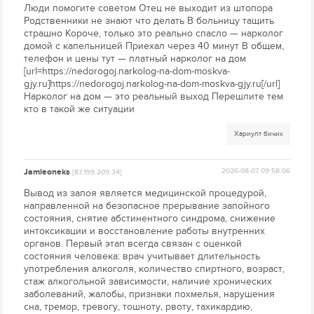
Люди помогите советом Отец не выходит из штопора
Родственники не знают что делать В больницу тащить
страшно Короче, только это реально спасло — нарколог
домой с капельницей Приехал через 40 минут В общем,
телефон и цены тут — платный нарколог на дом
[url=https://nedorogoj.narkolog-na-dom-moskva-
gjy.ru]https://nedorogoj.narkolog-na-dom-moskva-gjy.ru[/url]
Нарколог на дом — это реальный выход Перешлите тем
кто в такой же ситуации
Хариулт бичих
Jamieoneks
2026-08-07 09:58:06
[87.199.209.34]
Вывод из запоя является медицинской процедурой,
направленной на безопасное прерывание запойного
состояния, снятие абстинентного синдрома, снижение
интоксикации и восстановление работы внутренних
органов. Первый этап всегда связан с оценкой
состояния человека: врач учитывает длительность
употребления алкоголя, количество спиртного, возраст,
стаж алкогольной зависимости, наличие хронических
заболеваний, жалобы, признаки похмелья, нарушения
сна, тремор, тревогу, тошноту, рвоту, тахикардию,