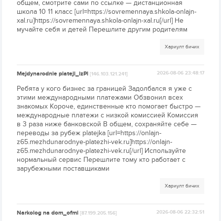
общем, смотрите сами по ссылке — дистанционная
школа 10 11 класс [url=https://sovremennaya.shkola-onlajn-
xal.ru]https://sovremennaya.shkola-onlajn-xal.ru[/url] Не
мучайте себя и детей Перешлите другим родителям
Хариулт бичих
Mejdynarodnie plateji_izPl
2026-08-06 23:48:17
[146.103.121.241]
Ребята у кого бизнес за границей Задолбался я уже с
этими международными платежами Обзвонил всех
знакомых Короче, единственные кто помогает быстро —
международные платежи с низкой комиссией Комиссия
в 3 раза ниже банковской В общем, сохраняйте себе —
переводы за рубеж platejka [url=https://onlajn-
z65.mezhdunarodnye-platezhi-vek.ru]https://onlajn-
z65.mezhdunarodnye-platezhi-vek.ru[/url] Используйте
нормальный сервис Перешлите тому кто работает с
зарубежными поставщиками
Хариулт бичих
Narkolog na dom_ofmi
2026-08-06 22:32:51
[87.199.205.156]