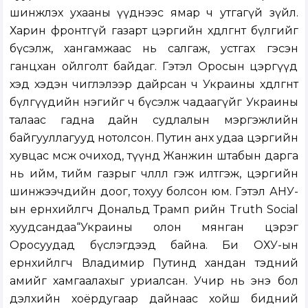
шинжлэх ухааны үүднээс ямар ч утгагүй зүйл.
Харин фронтгүй газарт цэргийн хөдөлгөөнт бүлгийг
бүсэлж, хангамжаас нь салгаж, устгах гэсэн
ганцхан ойлголт байдаг. Гэтэл Оросын цэргүүд
хэд хэдэн чиглэлээр дайрсан ч Украины хөдөлгөөнт
бүлгүүдийн нэгийг ч бүсэлж чадаагүйг Украины
талаас гадна дайн судлалын мэргэжлийн
байгууллагууд нотолсон. Путин анх удаа цэргийн
хувцас өмсөж очиход, түүнд Жанжин штабын дарга
нь ийм, тийм газрыг чөлөөллөө гэж илтгэж, цэргийн
шинжээчдийн доог, тохуу болсон юм. Гэтэл АНУ-
ын ерөнхийлөгч Дональд Трамп өөрийн Truth Social
хуудсандаа“Украины олон мянган цэрэг
Оросуудад бүслэгдээд байна. Би ОХУ-ын
ерөнхийлөгч Владимир Путинд хандан тэдний
амийг хамгаалахыг уриалсан. Учир нь энэ бол
дэлхийн хоёрдугаар дайнаас хойш бидний