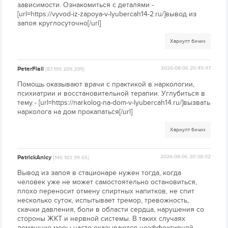
зависимости. Ознакомиться с деталями -
[url=https://vyvod-iz-zapoya-v-lyubercah14-2.ru/]вывод из
запоя круглосуточно[/url]
Хариулт бичих
PeterFlall
2026-08-06 20:49:47
[87.199.209.209]
Помощь оказывают врачи с практикой в наркологии,
психиатрии и восстановительной терапии. Углубиться в
тему - [url=https://narkolog-na-dom-v-lyubercah14.ru/]вызвать
нарколога на дом прокапаться[/url]
Хариулт бичих
PatrickAnicy
2026-08-06 20:38:02
[146.103.99.65]
Вывод из запоя в стационаре нужен тогда, когда
человек уже не может самостоятельно остановиться,
плохо переносит отмену спиртных напитков, не спит
несколько суток, испытывает тремор, тревожность,
скачки давления, боли в области сердца, нарушения со
стороны ЖКТ и нервной системы. В таких случаях
домашние меры часто оказываются неэффективной