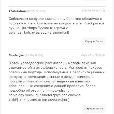
ThomasGop
2026-08-07 19:41:28
[87.199.201.200]
Соблюдаем конфиденциальность, бережно общаемся с
пациентом и его близкими на каждом этапе. Разобраться
лучше - [url=https://vyvod-iz-zapoya-v-
gelendzhike5.ru/]вывод из запоя[/url]
Хариулт бичих
Calebaginc
2026-08-07 18:26:26
[89.124.71.234]
В этом исследовании рассмотрены методы лечения
зависимостей и их эффективность. Мы проанализируем
различные подходы, используемые в реабилитационных
центрах, и представим данные о результативности
программ. Читатели получат надежные и научно
обоснованные сведения о данной проблеме. Более
подробно об этом - [url=https://platinum-
narkology.ru/uslugi/psihoterapiya/panicheskie-
ataki/]панические атаки лечение[/url]
Хариулт бичих