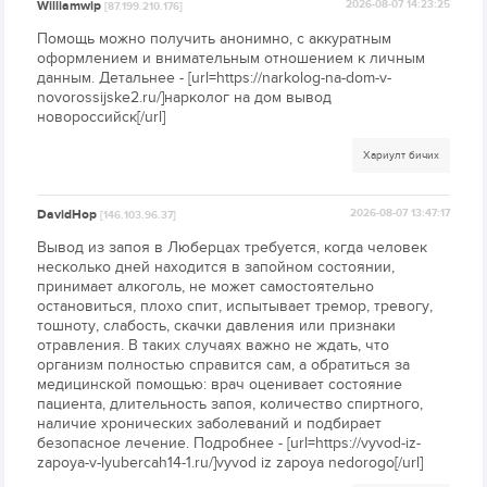
Williamwip
2026-08-07 14:23:25
[87.199.210.176]
Помощь можно получить анонимно, с аккуратным
оформлением и внимательным отношением к личным
данным. Детальнее - [url=https://narkolog-na-dom-v-
novorossijske2.ru/]нарколог на дом вывод
новороссийск[/url]
Хариулт бичих
DavidHop
2026-08-07 13:47:17
[146.103.96.37]
Вывод из запоя в Люберцах требуется, когда человек
несколько дней находится в запойном состоянии,
принимает алкоголь, не может самостоятельно
остановиться, плохо спит, испытывает тремор, тревогу,
тошноту, слабость, скачки давления или признаки
отравления. В таких случаях важно не ждать, что
организм полностью справится сам, а обратиться за
медицинской помощью: врач оценивает состояние
пациента, длительность запоя, количество спиртного,
наличие хронических заболеваний и подбирает
безопасное лечение. Подробнее - [url=https://vyvod-iz-
zapoya-v-lyubercah14-1.ru/]vyvod iz zapoya nedorogo[/url]