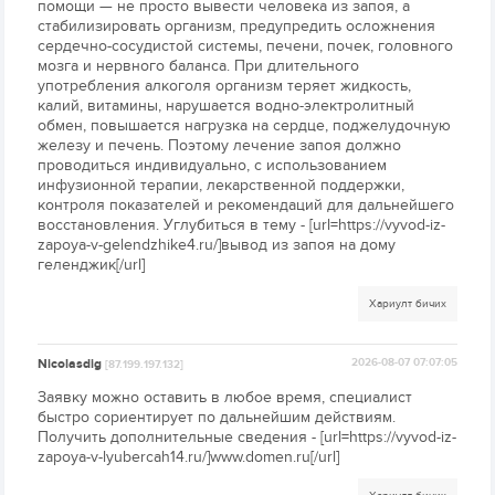
помощи — не просто вывести человека из запоя, а
стабилизировать организм, предупредить осложнения
сердечно-сосудистой системы, печени, почек, головного
мозга и нервного баланса. При длительного
употребления алкоголя организм теряет жидкость,
калий, витамины, нарушается водно-электролитный
обмен, повышается нагрузка на сердце, поджелудочную
железу и печень. Поэтому лечение запоя должно
проводиться индивидуально, с использованием
инфузионной терапии, лекарственной поддержки,
контроля показателей и рекомендаций для дальнейшего
восстановления. Углубиться в тему - [url=https://vyvod-iz-
zapoya-v-gelendzhike4.ru/]вывод из запоя на дому
геленджик[/url]
Хариулт бичих
Nicolasdig
2026-08-07 07:07:05
[87.199.197.132]
Заявку можно оставить в любое время, специалист
быстро сориентирует по дальнейшим действиям.
Получить дополнительные сведения - [url=https://vyvod-iz-
zapoya-v-lyubercah14.ru/]www.domen.ru[/url]