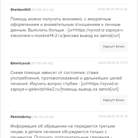
SheldonGlili
2026-08-06 19:52:25
[87.199.203.56]
Помощь можно получить анонимно, с аккуратным
оформлением и внимательным отношением к личным
данным. Выяснить больше - [url=https://vyvod-iz-zapoya-v-
stacionare-v-moskve14-2.ru/]москва вывод из запоя[/url]
Хариулт бичих
EdwinLourb
2026-08-06 19:37:27
[87.199.199.112]
Схема помощи зависит от состояния, стажа
употребления, противопоказаний и дальнейших целей
лечения. Изучить вопрос глубже - [url=https://vyvod-iz-
zapoya-v-gelendzhike2.ru/]помощь вывод из запоя[/url]
Хариулт бичих
PatrickAnicy
2026-08-06 19:06:19
[146.103.99.65]
Информация об обращении не передается третьим
лицам, а детали лечения обсуждаются только с
пациентом. Получить дополнительные сведения -