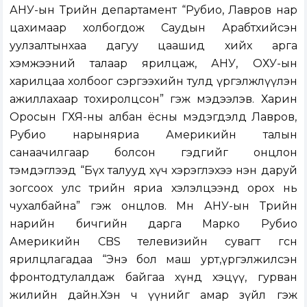
АНУ-ын Төрийн департамент “Рубио, Лавров нар
цахимаар холбогдож Саудын Арабтхийсэн
уулзалтынхаа дагуу цаашид хийх арга
хэмжээний талаар ярилцаж, АНУ, ОХУ-ын
харилцаа холбоог сэргээхийн тулд үргэлжлүүлэн
ажиллахаар тохиролцсон” гэж мэдээлэв. Харин
Оросын ГХЯ-ны албан ёсны мэдэгдэлд Лавров,
Рубио нарыняриа Америкийн талын
санаачилгаар болсон гэдгийг онцлон
тэмдэглээд “Бүх талууд хүч хэрэглэхээ нэн даруй
зогсоох улс төрийн яриа хэлэлцээнд орох нь
чухалбайна” гэж онцлов. Мөн АНУ-ын Төрийн
нарийн бичгийн дарга Марко Рубио
Америкийн CBS телевизийн сувагт өгсөн
ярилцлагадаа “Энэ бол маш урт,үргэлжилсэн
фронтодтулалдаж байгаа хүнд хэцүү, гурван
жилийн дайн.Хэн ч үүнийг амар зүйл гэж