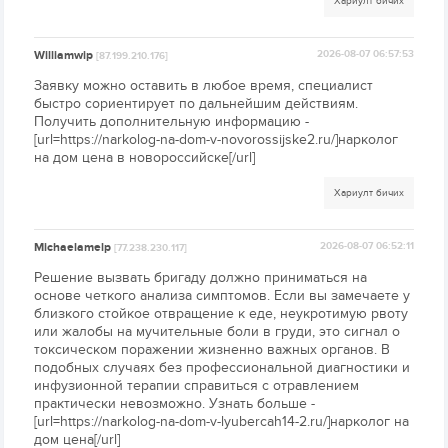
Хариулт бичих
Williamwip
2026-08-07 06:57:53
[87.199.210.176]
Заявку можно оставить в любое время, специалист
быстро сориентирует по дальнейшим действиям.
Получить дополнительную информацию -
[url=https://narkolog-na-dom-v-novorossijske2.ru/]нарколог
на дом цена в новороссийске[/url]
Хариулт бичих
Michaelamelp
2026-08-07 06:52:11
[77.238.230.117]
Решение вызвать бригаду должно приниматься на
основе четкого анализа симптомов. Если вы замечаете у
близкого стойкое отвращение к еде, неукротимую рвоту
или жалобы на мучительные боли в груди, это сигнал о
токсическом поражении жизненно важных органов. В
подобных случаях без профессиональной диагностики и
инфузионной терапии справиться с отравлением
практически невозможно. Узнать больше -
[url=https://narkolog-na-dom-v-lyubercah14-2.ru/]нарколог на
дом цена[/url]