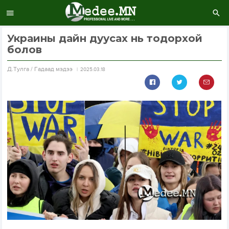
Украины дайн дуусах нь тодорхой
болов
Д.Тулга / Гадаад мэдээ
2025.03.18