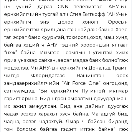
нь үүний дараа CNN телевизээр АНУ-ын
ерөнхийлөгчийн тусгай элч Стив Виткофф “АНУ-ын
ерөнхийлөгч энэ долоо хоногт Оросын
ерөнхийлөгчтэй ярилцана гэж найдаж байна. Хоёр
тал эсрэг байр суурьтай, тохиролцоход маш хүнд
байгаа хэдий ч АНУ тэдний хоорондын ялгааг
“нөхөж” байна. Иймээс Трампын Путинтэй хийх
яриа үнэхээр сайхан, эерэг мэдээ байх болно”гэж
мэдээлэв. Мөн АНУ-ын ерөнхийлөгч Дональд Трамп
өчигдөр Флоридагаас Вашингтон орох
замдааерөнхийлөгчийн “Air Force One” онгоцонд
сэтгүүлчдэд “Би ерөнхийлөгч Путинтэй мягмар
гаригт ярина. Бид өнгөрсөн амралтын өдрүүдэд маш
их ажил амжуулсан. Бид энэ дайныг дуусгаж
чадах эсэхээ харахыг хүсч байна. Магадгүй бид
чадна, эсвэл чадахгүй. Ямар ч байсан бидэнд
том боломж байгаа гэдэгт итгэж байна” гэж