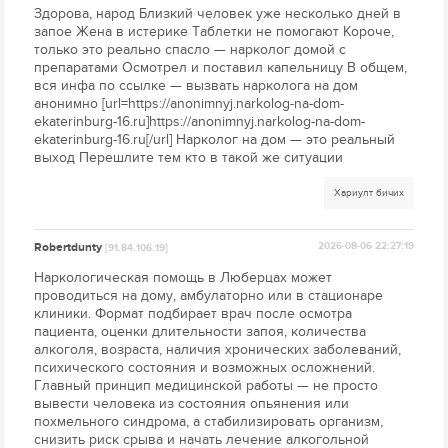
Здорова, народ Близкий человек уже несколько дней в
запое Жена в истерике Таблетки не помогают Короче,
только это реально спасло — нарколог домой с
препаратами Осмотрел и поставил капельницу В общем,
вся инфа по ссылке — вызвать нарколога на дом
анонимно [url=https://anonimnyj.narkolog-na-dom-
ekaterinburg-16.ru]https://anonimnyj.narkolog-na-dom-
ekaterinburg-16.ru[/url] Нарколог на дом — это реальный
выход Перешлите тем кто в такой же ситуации
Хариулт бичих
Robertdunty
2026-08-06 22:27:19
[91.84.106.19]
Наркологическая помощь в Люберцах может
проводиться на дому, амбулаторно или в стационаре
клиники. Формат подбирает врач после осмотра
пациента, оценки длительности запоя, количества
алкоголя, возраста, наличия хронических заболеваний,
психического состояния и возможных осложнений.
Главный принцип медицинской работы — не просто
вывести человека из состояния опьянения или
похмельного синдрома, а стабилизировать организм,
снизить риск срыва и начать лечение алкогольной