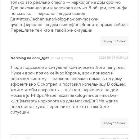
только это реально спасло — нарколог на дом срочно
Дал рекомендации и успокоил семью В общем, вся инфа
по ссылке — нарколог на дом вывод
[url=https://lechenie.narkolog-na-dom-moskva-
qwe.ru]нарколог на дом вывод[/url] Звоните прямо сейчас
Перешлите тем кто в такой же ситуации
Хариулт бичих
Narkolog na dom_fgKt
2026-08-07 01:54:26
[89.124.103.152]
Люди подскажите Ситуация критическая Дети напуганы
Нужен врач прямо сейчас Короче, врач приехал и
поставил систему — наркологическая помощь на дому
эффективно Осмотрел и поставил капельницу В общем,
жмите чтобы сохранить — вызвать нарколога на дом
москва [url=https://kapelnicza.narkolog-na-dom-moskva-
kjl.ru]вызвать нарколога на дом москва[/url] Не ждите
пока станет хуже Перешлите тем кто в такой же
ситуации
Хариулт бичих