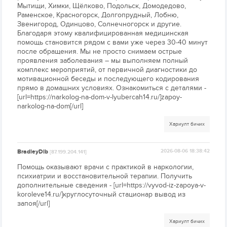
Мытищи, Химки, Щёлково, Подольск, Домодедово,
Раменское, Красногорск, Долгопрудный, Лобню,
Звенигород, Одинцово, Солнечногорск и другие.
Благодаря этому квалифицированная медицинская
помощь становится рядом с вами уже через 30-40 минут
после обращения. Мы не просто снимаем острые
проявления заболевания – мы выполняем полный
комплекс мероприятий, от первичной диагностики до
мотивационной беседы и последующего кодирования
прямо в домашних условиях. Ознакомиться с деталями -
[url=https://narkolog-na-dom-v-lyubercah14.ru/]zapoy-
narkolog-na-dom[/url]
Хариулт бичих
BradleyDib
2026-08-06 18:38:42
[87.199.204.141]
Помощь оказывают врачи с практикой в наркологии,
психиатрии и восстановительной терапии. Получить
дополнительные сведения - [url=https://vyvod-iz-zapoya-v-
koroleve14.ru/]круглосуточный стационар вывод из
запоя[/url]
Хариулт бичих