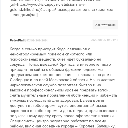
[url=https://vyvod-iz-zapoya-v-statsionare-v-
gelendzhike2.ru/]быстрый вывод из запоя в стационаре
геленджик[/url]
Хариулт бичих
PeterFlall
2026-08-06 19:04:48
[87.199.209.209]
Когда в семью приходит беда, связанная с
неконтролируемым приёмом спиртного или
психоактивных веществ, счёт идёт буквально на
секунды. Поиск выездной бригады в интернете часто
приводит на сайты с общими фразами, однако мы
предлагаем конкретное решение — нарколог на дом в
Люберцах и по всей Московской области. Наша частная
наркологическая служба позволяет быстро и на
высоком профессиональном уровне прервать запой,
снять мучительные проявления абстиненции и избежать
тяжёлых последствий для здоровья. Выезд врача
доступен в любое время суток: оперативный вызов
нарколога в любое время и день недели, врач выезжает
по указанному адресу сразу после оформления заявки.
Специалисты центра регулярно работают по всему
району, включая соседние города – Королёв, Балашиху,