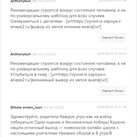
Anthonybuh
2026-08-07 01:41:38
[185.121.234.137]
Рекомендации строятся вокруг состояния человека, а не
по универсальному шаблону для всех случаев.
Ознакомиться с деталями - [url=https://vyvod-iz-zapoya-v-
anape2.ru/]вывод из запоя клиника анапа[/url]
Хариулт бичих
Anthonybuh
2026-08-07 00:58:41
[185.121.234.137]
Рекомендации строятся вокруг состояния человека, а не
по универсальному шаблону для всех случаев.
Углубиться в тему - [url=https://vyvod-iz-zapoya-v-
anape2.ru/]анонимный вывод из запоя анапа[/url]
Хариулт бичих
Shkola onlain_lusn
2026-08-07 00:27:08
[89.124.117.23]
Здравствуйте, родители Каждое утро как на войну
собираться Одни оценки и бесконечные поборы Короче,
нашли отличный выход — ломоносов онлайн школа с
настоящими учителями Никаких сборов в 8 утра В