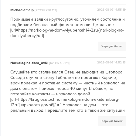
Michaelamelp
2026-08-07 14:55:19
[77.238.230.117]
Принимаем заявки круглосуточно, уточняем состояние и
подбираем безопасный формат помощи. Детальнее -
[url=https://narkolog-na-dom-v-lyubercah14-2.ru/]narkolog-na-
dom-lyubercy[/url]
Хариулт бичих
Narkolog na dom_ovKi
2026-08-07 14:52:13
[62.197.45.211]
Слушайте кто сталкивался Отец не выходит из штопора
Соседи стучат в стену Таблетки не помогают Короче,
врач приехал и поставил систему — частный нарколог на
дом с опытом Приехал через 40 минут В общем, не
потеряйте контакты — нарколога домой
[url=https://kruglosutochno.narkolog-na-dom-ekaterinburg-
17.ru]нарколога домой[/url] Нарколог на дом — это
реальный выход Перешлите тем кто в такой же ситуации
Хариулт бичих