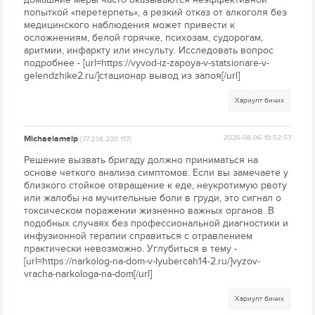
попыткой «перетерпеть», а резкий отказ от алкоголя без
медицинского наблюдения может привести к
осложнениям, белой горячке, психозам, судорогам,
аритмии, инфаркту или инсульту. Исследовать вопрос
подробнее - [url=https://vyvod-iz-zapoya-v-statsionare-v-
gelendzhike2.ru/]стационар вывод из запоя[/url]
Хариулт бичих
Michaelamelp
2026-08-06 19:52:57
[77.238.230.117]
Решение вызвать бригаду должно приниматься на
основе четкого анализа симптомов. Если вы замечаете у
близкого стойкое отвращение к еде, неукротимую рвоту
или жалобы на мучительные боли в груди, это сигнал о
токсическом поражении жизненно важных органов. В
подобных случаях без профессиональной диагностики и
инфузионной терапии справиться с отравлением
практически невозможно. Углубиться в тему -
[url=https://narkolog-na-dom-v-lyubercah14-2.ru/]vyzov-
vracha-narkologa-na-dom[/url]
Хариулт бичих