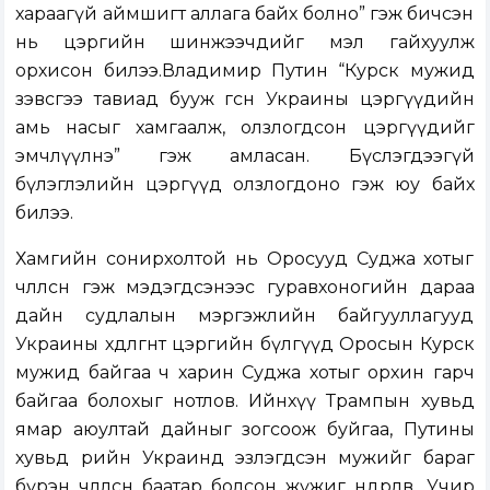
хараагүй аймшигт аллага байх болно” гэж бичсэн
нь цэргийн шинжээчдийг мэл гайхуулж
орхисон билээ.Владимир Путин “Курск мужид
зэвсгээ тавиад бууж өгсөн Украины цэргүүдийн
амь насыг хамгаалж, олзлогдсон цэргүүдийг
эмчлүүлнэ” гэж амласан. Бүслэгдээгүй
бүлэглэлийн цэргүүд олзлогдоно гэж юу байх
билээ.
Хамгийн сонирхолтой нь Оросууд Суджа хотыг
чөлөөлсөн гэж мэдэгдсэнээс гуравхоногийн дараа
дайн судлалын мэргэжлийн байгууллагууд
Украины хөдөлгөөнт цэргийн бүлгүүд Оросын Курск
мужид байгаа ч харин Суджа хотыг орхин гарч
байгаа болохыг нотлов. Ийнхүү Трампын хувьд
ямар аюултай дайныг зогсоож буйгаа, Путины
хувьд өөрийн Украинд эзлэгдсэн мужийг бараг
бүрэн чөлөөлсөн баатар болсон жүжиг өндөрлөв. Учир