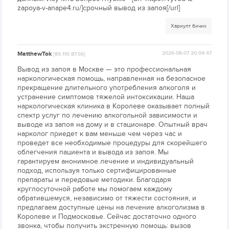
zapoya-v-anape4.ru/]срочный вывод из запоя[/url]
Хариулт бичих
MatthewTok
2026-08-07 20:04:47
[89.110.87.56]
Вывод из запоя в Москве — это профессиональная
наркологическая помощь, направленная на безопасное
прекращение длительного употребления алкоголя и
устранение симптомов тяжелой интоксикации. Наша
наркологическая клиника в Королеве оказывает полный
спектр услуг по лечению алкогольной зависимости и
выводе из запоя на дому и в стационаре. Опытный врач
нарколог приедет к вам меньше чем через час и
проведет все необходимые процедуры для скорейшего
облегчения пациента и вывода из запоя. Мы
гарантируем анонимное лечение и индивидуальный
подход, используя только сертифицированные
препараты и передовые методики. Благодаря
круглосуточной работе мы помогаем каждому
обратившемуся, независимо от тяжести состояния, и
предлагаем доступные цены на лечение алкоголизма в
Королеве и Подмосковье. Сейчас достаточно одного
звонка, чтобы получить экстренную помощь: вызов