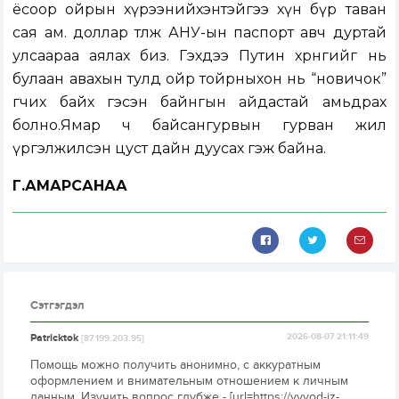
ёсоор ойрын хүрээнийхэнтэйгээ хүн бүр таван
сая ам. доллар төлж АНУ-ын паспорт авч дуртай
улсаараа аялах биз. Гэхдээ Путин хөрөнгийг нь
булаан авахын тулд ойр тойрныхон нь “новичок”
өгчих байх гэсэн байнгын айдастай амьдрах
болно.Ямар ч байсангурвын гурван жил
үргэлжилсэн цуст дайн дуусах гэж байна.
Г.АМАРСАНАА
Сэтгэгдэл
Patricktok
2026-08-07 21:11:49
[87.199.203.95]
Помощь можно получить анонимно, с аккуратным
оформлением и внимательным отношением к личным
данным. Изучить вопрос глубже - [url=https://vyvod-iz-