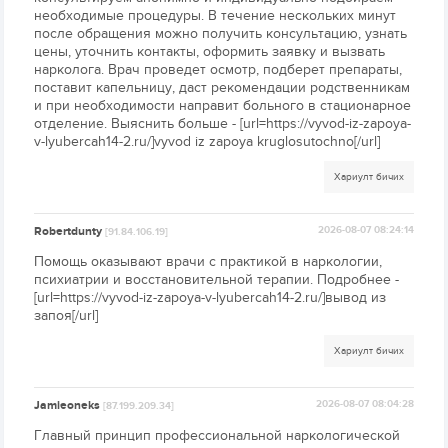
необходимые процедуры. В течение нескольких минут
после обращения можно получить консультацию, узнать
цены, уточнить контакты, оформить заявку и вызвать
нарколога. Врач проведет осмотр, подберет препараты,
поставит капельницу, даст рекомендации родственникам
и при необходимости направит больного в стационарное
отделение. Выяснить больше - [url=https://vyvod-iz-zapoya-
v-lyubercah14-2.ru/]vyvod iz zapoya kruglosutochno[/url]
Хариулт бичих
Robertdunty
2026-08-07 08:24:14
[91.84.106.19]
Помощь оказывают врачи с практикой в наркологии,
психиатрии и восстановительной терапии. Подробнее -
[url=https://vyvod-iz-zapoya-v-lyubercah14-2.ru/]вывод из
запоя[/url]
Хариулт бичих
Jamieoneks
2026-08-07 08:04:28
[87.199.209.34]
Главный принцип профессиональной наркологической