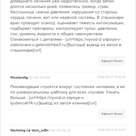
домашнего лечения уже недостаточно, когда запой
длится несколько дней, появились тремор, страх,
бессонница, скачки давления, нарушения со стороны
сердца, печени, жкт или нервной системы. В стационаре
врач проводит осмотр, оценивает тяжесть интоксикации,
подбирает препараты, контролирует пульс, давление,
сон, уровень жидкости и общее самочувствие.
Ознакомиться с деталями - [url=https://vyvod-iz-zapoya-v-
statsionare-v-gelendzhike3.ru/]быстрый вывод из запоя в
стационаре[/url]
Хариулт бичих
Nicolasdig
2026-08-07 11:08:44
[87.199.197.132]
Рекомендации строятся вокруг состояния человека, а не
по универсальному шаблону для всех случаев. Узнать
больше - [url=https://vyvod-iz-zapoya-v-
lyubercah14.ru/]вывод из запоя клиника[/url]
Хариулт бичих
Narkolog na dom_orEn
2026-08-07 10:41:07
[146.103.116.11]