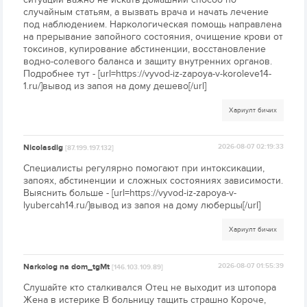
случайным статьям, а вызвать врача и начать лечение
под наблюдением. Наркологическая помощь направлена
на прерывание запойного состояния, очищение крови от
токсинов, купирование абстиненции, восстановление
водно-солевого баланса и защиту внутренних органов.
Подробнее тут - [url=https://vyvod-iz-zapoya-v-koroleve14-
1.ru/]вывод из запоя на дому дешево[/url]
Хариулт бичих
Nicolasdig
2026-08-07 02:19:33
[87.199.197.132]
Специалисты регулярно помогают при интоксикации,
запоях, абстиненции и сложных состояниях зависимости.
Выяснить больше - [url=https://vyvod-iz-zapoya-v-
lyubercah14.ru/]вывод из запоя на дому люберцы[/url]
Хариулт бичих
Narkolog na dom_tgMt
2026-08-07 01:55:39
[146.103.109.89]
Слушайте кто сталкивался Отец не выходит из штопора
Жена в истерике В больницу тащить страшно Короче,