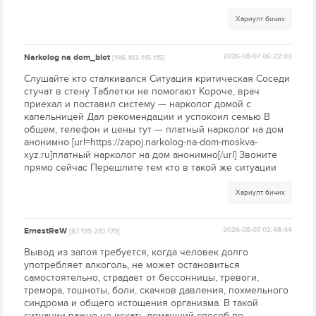
Хариулт бичих
Narkolog na dom_biot
2026-08-07 06:22:03
[146.103.115.115]
Слушайте кто сталкивался Ситуация критическая Соседи
стучат в стену Таблетки не помогают Короче, врач
приехал и поставил систему — нарколог домой с
капельницей Дал рекомендации и успокоил семью В
общем, телефон и цены тут — платный нарколог на дом
анонимно [url=https://zapoj.narkolog-na-dom-moskva-
xyz.ru]платный нарколог на дом анонимно[/url] Звоните
прямо сейчас Перешлите тем кто в такой же ситуации
Хариулт бичих
ErnestReW
2026-08-07 02:48:44
[87.199.210.179]
Вывод из запоя требуется, когда человек долго
употребляет алкоголь, не может остановиться
самостоятельно, страдает от бессонницы, тревоги,
тремора, тошноты, боли, скачков давления, похмельного
синдрома и общего истощения организма. В такой
ситуации важно не искать домашний способ по