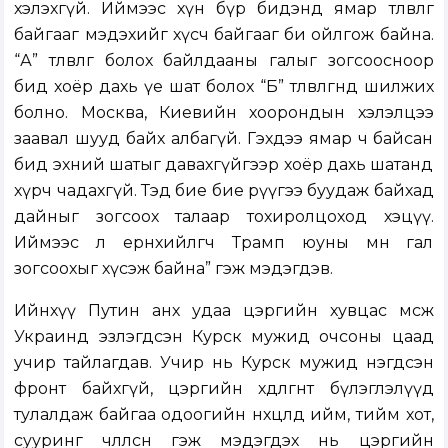
хэлэхгүй. Иймээс хүн бүр бидэнд ямар төлөвлөгөө
байгааг мэдэхийг хүсч байгааг би ойлгож байна.
“А” төлөвлөгөө болох байлдааны галыг зогсоосноор
бид хоёр дахь үе шат болох “Б” төлөвлөгөөнд шилжих
болно. Москва, Киевийн хоорондын хэлэлцээ
заавал шууд байх албагүй. Гэхдээ ямар ч байсан
бид эхний шатыг давахгүйгээр хоёр дахь шатанд
хүрч чадахгүй. Тэд бие бие рүүгээ буудаж байхад
дайныг зогсоох талаар тохиролцоход хэцүү.
Иймээс л ерөнхийлөгч Трамп юуны өмнө гал
зогсоохыг хүсэж байна” гэж мэдэгдэв.
Ийнхүү Путин анх удаа цэргийн хувцас өмсөж
Украинд эзлэгдсэн Курск мужид очсоны цаад
учир тайлагдав. Учир нь Курск мужид нэгдсэн
фронт байхгүй, цэргийн хөдөлгөөнт бүлэглэлүүд
тулалдаж байгаа одоогийн нөхцөлд ийм, тийм хот,
сууринг чөлөөлсөн гэж мэдэгдэх нь цэргийн