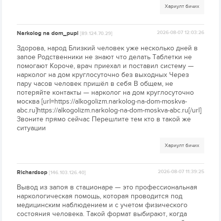
Хариулт бичих
Narkolog na dom_pupl
2026-08-07 12:03:26
[89.124.70.29]
Здорова, народ Близкий человек уже несколько дней в
запое Родственники не знают что делать Таблетки не
помогают Короче, врач приехал и поставил систему —
нарколог на дом круглосуточно без выходных Через
пару часов человек пришёл в себя В общем, не
потеряйте контакты — нарколог на дом круглосуточно
москва [url=https://alkogolizm.narkolog-na-dom-moskva-
abc.ru]https://alkogolizm.narkolog-na-dom-moskva-abc.ru[/url]
Звоните прямо сейчас Перешлите тем кто в такой же
ситуации
Хариулт бичих
Richardsop
2026-08-07 11:39:25
[146.103.126.40]
Вывод из запоя в стационаре — это профессиональная
наркологическая помощь, которая проводится под
медицинским наблюдением и с учетом физического
состояния человека. Такой формат выбирают, когда