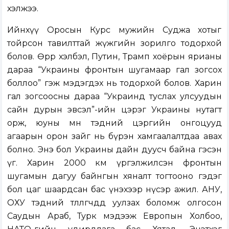
хэлжээ.
Ийнхүү Оросын Курс мужийн Суджа хотыг
тойрсон тавилттай жүжгийн зорилго тодорхой
болов. Өөрөөр хэлбэл, Путин, Трамп хоёрын ярианы
дараа “Украины фронтын шугамаар гал зогсох
боллоо” гэж мэдэгдэх нь тодорхой болов. Харин
гал зогсоосны дараа “Украинд туслах улсуудын
сайн дурын эвсэл”-ийн цэрэг Украины нутагт
орж, юуны өмнө тэдний цэргийн онгоцууд
агаарын орон зайг нь бүрэн хамгаалалтдаа авах
болно. Энэ бол Украины дайн дуусч байна гэсэн
үг. Харин 2000 км үргэлжилсэн фронтын
шугамын дагуу байнгын хяналт тогтооно гэдэг
бол цаг шаардсан бас үнэхээр нүсэр ажил. АНУ,
ОХУ тэдний төлөөлөгчдөд уулзах боломж олгосон
Саудын Араб, Турк мэдээж Европын Холбоо,