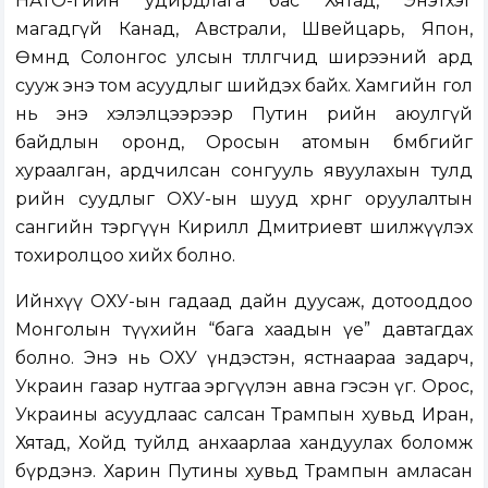
НАТО-гийн удирдлага бас Хятад, Энэтхэг
магадгүй Канад, Австрали, Швейцарь, Япон,
Өмнөд Солонгос улсын төлөөлөгчид ширээний ард
сууж энэ том асуудлыг шийдэх байх. Хамгийн гол
нь энэ хэлэлцээрээр Путин өөрийн аюулгүй
байдлын оронд, Оросын атомын бөмбөгийг
хураалган, ардчилсан сонгууль явуулахын тулд
өөрийн суудлыг ОХУ-ын шууд хөрөнгө оруулалтын
сангийн тэргүүн Кирилл Дмитриевт шилжүүлэх
тохиролцоо хийх болно.
Ийнхүү ОХУ-ын гадаад дайн дуусаж, дотооддоо
Монголын түүхийн “бага хаадын үе” давтагдах
болно. Энэ нь ОХУ үндэстэн, ястнаараа задарч,
Украин газар нутгаа эргүүлэн авна гэсэн үг. Орос,
Украины асуудлаас салсан Трампын хувьд Иран,
Хятад, Хойд туйлд анхаарлаа хандуулах боломж
бүрдэнэ. Харин Путины хувьд Трампын амласан