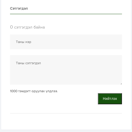
Сэтгэгдэл
0
сэтгэгдэл байна
1000
тэмдэгт оруулах үлдлээ.
Нийтлэх