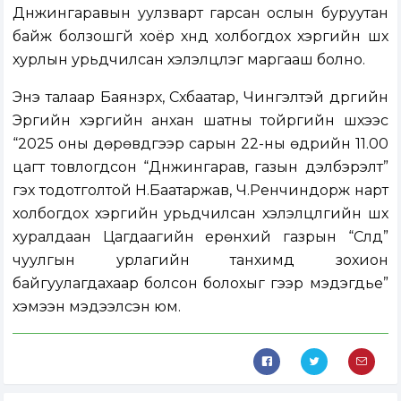
Дүнжингаравын уулзварт гарсан ослын буруутан
байж болзошгүй хоёр хүнд холбогдох хэргийн шүүх
хурлын урьдчилсан хэлэлцүүлэг маргааш болно.
Энэ талаар Баянзүрх, Сүхбаатар, Чингэлтэй дүүргийн
Эрүүгийн хэргийн анхан шатны тойргийн шүүхээс
“2025 оны дөрөвдүгээр сарын 22-ны өдрийн 11.00
цагт товлогдсон “Дүнжингарав, газын дэлбэрэлт”
гэх тодотголтой Н.Баатаржав, Ч.Ренчиндорж нарт
холбогдох хэргийн урьдчилсан хэлэлцүүлгийн шүүх
хуралдаан Цагдаагийн ерөнхий газрын “Сүлд”
чуулгын урлагийн танхимд зохион
байгуулагдахаар болсон болохыг үүгээр мэдэгдье”
хэмээн мэдээлсэн юм.