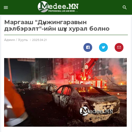
Маргааш "Дүнжингаравын
дэлбэрэлт"-ийн шүүх хурал болно
Aдмин / Хууль
2025.04.21