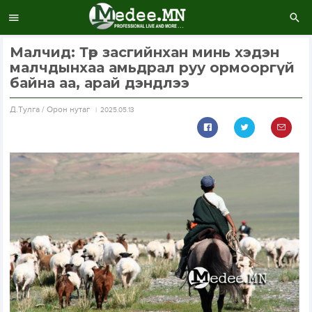
Малчид: Төр засгийнхан минь хэдэн
малчдынхаа амьдрал руу ормооргүй
байна аа, арай дэндлээ
Д.Тулга / Орон нутаг
2025.05.13