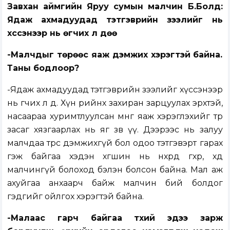
Завхан аймгийн Яруу сумын малчин Б.Болд:
Ядаж ахмадуудад тэтгэврийн зээлийг нь
хүссэнээр нь өгчих л дөө
-Малчдыг төрөөс яаж дэмжих хэрэгтэй байна.
Таны бодлоор?
-Ядаж ахмадуудад тэтгэврийн зээлийг хүссэнээр
нь өгчих л дөө. Хүн өөрийнхөө захиран зарцуулах эрхтэй,
насаараа хуримтлуулсан мөнгөө яаж хэрэглэхийг төр
засаг хязгаарлах нь яг зөв үү. Дээрээс нь залуу
малчдаа төрөөс дэмжихгүй бол одоо тэтгэвэрт гарах
гэж байгаа хэдэн хөгшин нь өнхрөөд өгөхөөр, хөдөө
малчингүй болоход бэлэн болсон байна. Мал аж
ахуйгаа анхаарч байж малчин бий болдог
гэдгийг ойлгох хэрэгтэй байна.
-Малаас гарч байгаа түүхий эдээ зарж