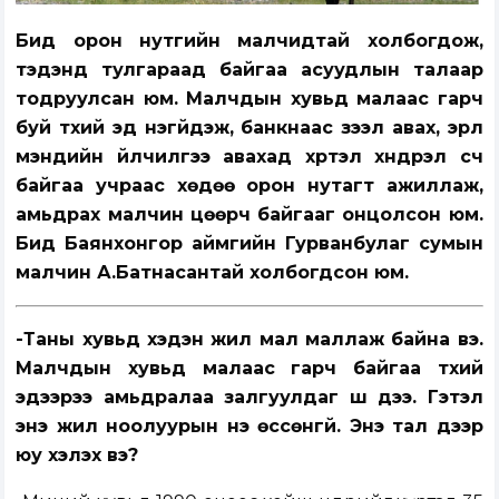
Бид орон нутгийн малчидтай холбогдож,
тэдэнд тулгараад байгаа асуудлын талаар
тодруулсан юм. Малчдын хувьд малаас гарч
буй түүхий эд үнэгүйдэж, банкнаас зээл авах, эрүүл
мэндийн үйлчилгээ авахад хүртэл хүндрэл үүсч
байгаа учраас хөдөө орон нутагт ажиллаж,
амьдрах малчин цөөрч байгааг онцолсон юм.
Бид Баянхонгор аймгийн Гурванбулаг сумын
малчин А.Батнасантай холбогдсон юм.
-Таны хувьд хэдэн жил мал маллаж байна вэ.
Малчдын хувьд малаас гарч байгаа түүхий
эдээрээ амьдралаа залгуулдаг шүү дээ. Гэтэл
энэ жил ноолуурын үнэ өссөнгүй. Энэ тал дээр
юу хэлэх вэ?