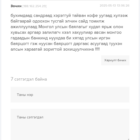
Зочин
2025-05-13 13:06:26
[188.162.254.29]
бухимдаад сандраад хэрэггуй тайван кофе уугаад хулээж
байгаарай одоохон тусгай элчин сайд томилж
ажиллуулаад Монгол улсын баялагыг худал ярьж олон
хувьсах аргаар залилагч хээл хахуулиар авсан монгоо
гадаадын банкинд нуухдаа би хятад улсын иргэн
баярцогт гэж нуусан баярцогт даргаас асуугаад туухэн
алсын хараатай зоригтой зохицуулчихна !!!!!
Хариулт бичих
7
сэтгэгдэл байна