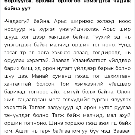
борлуулж, өрхийн орлогоо нэмэгдүүлж чадаж
байна уу?
-Чадахгүй байна. Арьс ширнээс эхлээд ноос
ноолуур нь хүртэл үнэгүйдчихлээ. Арьс шир
шууд хог дээр хаягдаж байна. Түүхий эд нь
үнэлэгдэж байж малчид оршин тогтноно. Үүнд
засаг төр зөв арга хэмжээ аваад, голдиролд нь
оруулах хэрэгтэй. Заавал Улаанбаатарт үйлдвэр
барих биш, хөдөө орон нутагт үйлдвэр барьж болно
шүү дээ. Манай суманд гэхэд тог цахилгаан
хангалттай болсон. Том хэмжээний үйлдвэр
барихад тогноос айх юмгүй болж байна. Олон
жил гацаагдсан мега төслүүдийг түргэн явуулах
хэрэгтэй. Тэгвэл залуучууд хөдөө орон нутаг руугаа
тэмүүлдэг болно. Тэгж байж малчид, мал ахуй
оршин тогтноно. Шинэ хоршоо гээд зээл өгөөд байх
юм. Ашиг нь гарч байгаа юм уу, бүү мэд. Заавал