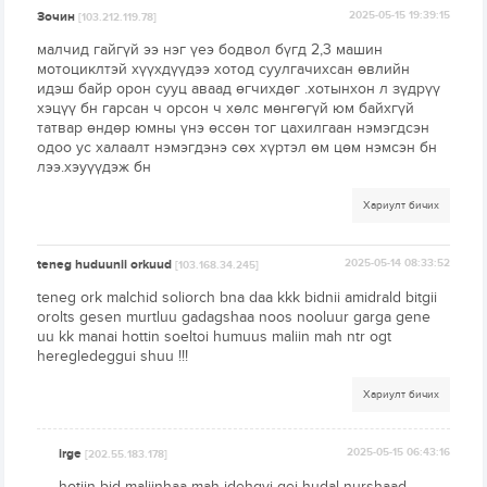
Зочин
2025-05-15 19:39:15
[103.212.119.78]
малчид гайгүй ээ нэг үеэ бодвол бүгд 2,3 машин
мотоциклтэй хүүхдүүдээ хотод суулгачихсан өвлийн
идэш байр орон сууц аваад өгчихдөг .хотынхон л зүдрүү
хэцүү бн гарсан ч орсон ч хөлс мөнгөгүй юм байхгүй
татвар өндөр юмны үнэ өссөн тог цахилгаан нэмэгдсэн
одоо ус халаалт нэмэгдэнэ сөх хүртэл өм цөм нэмсэн бн
лээ.хэуүүдэж бн
Хариулт бичих
teneg huduunii orkuud
2025-05-14 08:33:52
[103.168.34.245]
teneg ork malchid soliorch bna daa kkk bidnii amidrald bitgii
orolts gesen murtluu gadagshaa noos nooluur garga gene
uu kk manai hottin soeltoi humuus maliin mah ntr ogt
heregledeggui shuu !!!
Хариулт бичих
irge
2025-05-15 06:43:16
[202.55.183.178]
hotiin bid maliinhaa mah idehgvi gej hudal nurshaad