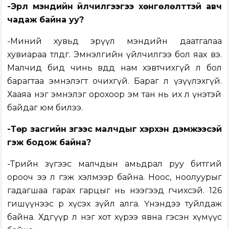
-Эрүүл мэндийн үйлчилгээгээ хөнгөлөлттэй авч
чадаж байна уу?
-Миний хувьд эрүүл мэндийн даатгалаа
хувиараа төлдөг. Эмнэлгийн үйлчилгээ бол яах вэ.
Малчид бид чинь өвдөөд нам хэвтчихгүй л бол
барагтаа эмнэлэгт очихгүй. Бараг л үзүүлэхгүй.
Хааяа нэг эмнэлэг орохоор эм тан нь их л үнэтэй
байдаг юм билээ.
-Төр засгийн зүгээс малчдыг хэрхэн дэмжээсэй
гэж бодож байна?
-Төрийн зүгээс малчдын амьдрал руу битгий
орооч ээ л гэж хэлмээр байна. Ноос, ноолуурыг
гадагшаа гарах гарцыг нь нээгээд өгчихөөсэй. 126
гишүүнээс өөр хүсэх зүйл алга. Үнэндээ туйлдаж
байна. Хөдөөгүүр л нэг хот хүрээ явна гэсэн хүмүүс