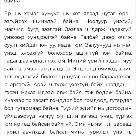
байна.
Ер нь хамаг хүмүүс нь хот яваад нутаг орон
эзгүйрэх шинжтэй байна. Ноолуур үнэгүй,
малчид бүгд зээлтэй. Зээлээ ч дарж чадахгүй
үнэхээр хүндрэлтэй байна. Талбай дээр очиж
суулт хийдэг юм уу, яадаг юм. Залуучууд нь мал
үнэд хүрэхгүй болохоор ашиггүй юм байна,
гадагшаа явна л гэх юм. Миний үеийн хэдэн муу
сайн өвөө, эмээ нар л үлдлээ. Энд тэнд очиход ажил
төрөл олдохгүй болохоор нутаг орноо бараадахаас
өөр аргагүй. Арай ч турж үхэхгүй байх, шалдан ч
гэсэн махаа идээд явж байя гэж бодож байна.
Үнэхээр төр засагт гомддог бол гомдоод, гутардаг
бол гутармаар байна. Түүхий эдийг нь дотоодын
үйлдвэрүүд нэмүү өртөг шингээгээд үнэд хүргэх
юм яриад байсан байхгүй. Өмнө нь нэг төлөг зараад
гурил авчихдаг байсан чинь гурилын үнэ нь