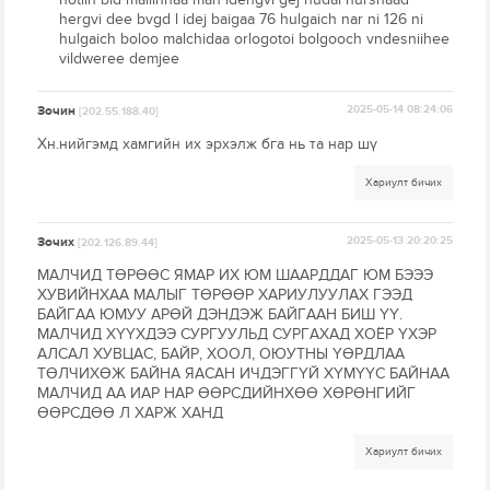
hergvi dee bvgd l idej baigaa 76 hulgaich nar ni 126 ni
hulgaich boloo malchidaa orlogotoi bolgooch vndesniihee
vildweree demjee
Зочин
2025-05-14 08:24:06
[202.55.188.40]
Хн.нийгэмд хамгийн их эрхэлж бга нь та нар шү
Хариулт бичих
Зочих
2025-05-13 20:20:25
[202.126.89.44]
МАЛЧИД ТӨРӨӨС ЯМАР ИХ ЮМ ШААРДДАГ ЮМ БЭЭЭ
ХУВИЙНХАА МАЛЫГ ТӨРӨӨР ХАРИУЛУУЛАХ ГЭЭД
БАЙГАА ЮМУУ АРӨЙ ДЭНДЭЖ БАЙГААН БИШ ҮҮ.
МАЛЧИД ХҮҮХДЭЭ СУРГУУЛЬД СУРГАХАД ХОЁР ҮХЭР
АЛСАЛ ХУВЦАС, БАЙР, ХООЛ, ОЮУТНЫ ҮӨРДЛАА
ТӨЛЧИХӨЖ БАЙНА ЯАСАН ИЧДЭГГҮЙ ХҮМҮҮС БАЙНАА
МАЛЧИД АА ИАР НАР ӨӨРСДИЙНХӨӨ ХӨРӨНГИЙГ
ӨӨРСДӨӨ Л ХАРЖ ХАНД
Хариулт бичих