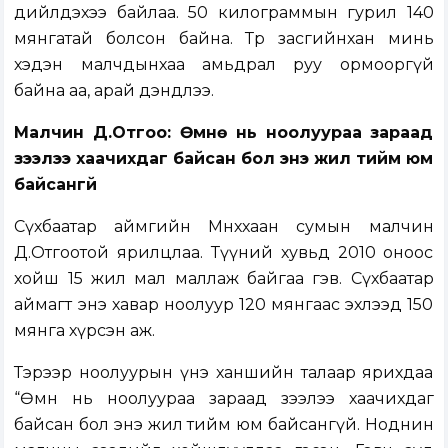
дийлдэхээ байлаа. 50 килограммын гурил 140
мянгатай болсон байна. Төр засгийнхан минь
хэдэн малчдынхаа амьдрал руу ормооргүй
байна аа, арай дэндлээ.
Малчин Д.Отгоо: Өмнө нь ноолуураа зараад
зээлээ хаачихдаг байсан бол энэ жил тийм юм
байсангүй
Сүхбаатар аймгийн Мөнххаан сумын малчин
Д.Отгоотой ярилцлаа. Түүний хувьд 2010 оноос
хойш 15 жил мал маллаж байгаа гэв. Сүхбаатар
аймагт энэ хавар ноолуур 120 мянгаас эхлээд 150
мянга хүрсэн аж.
Тэрээр ноолуурын үнэ ханшийн талаар ярихдаа
“Өмнө нь ноолуураа зараад зээлээ хаачихдаг
байсан бол энэ жил тийм юм байсангүй. Ноднин