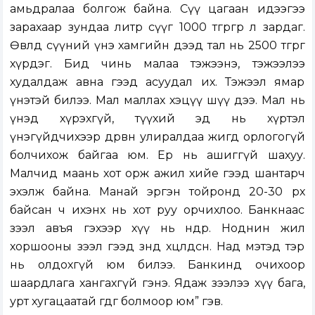
амьдралаа болгож байна. Сүү цагаан идээгээ
зарахаар зундаа литр сүүг 1000 төгрөгөөр л зардаг.
Өвөлдөө сүүний үнэ хамгийн дээд тал нь 2500 төгрөг
хүрдэг. Бид чинь малаа тэжээнэ, тэжээлээ
худалдаж авна гээд асуудал их. Тэжээл ямар
үнэтэй билээ. Мал маллах хэцүү шүү дээ. Мал нь
үнэд хүрэхгүй, түүхий эд нь хүртэл
үнэгүйдчихээр дөрвөн улиралдаа жигд орлогогүй
болчихож байгаа юм. Ер нь ашиггүй шахуу.
Малчид маань хот орж ажил хийе гээд шантарч
эхэлж байна. Манай эргэн тойронд 20-30 өрх
байсан ч ихэнх нь хот руу орчихлоо. Банкнаас
зээл авъя гэхээр хүү нь өндөр. Ноднин жил
хоршооны зээл гээд зөндөө хөөцөлдсөн. Над мэтэд тэр
нь олдохгүй юм билээ. Банкинд очихоор
шаардлага хангахгүй гэнэ. Ядаж зээлээ хүү бага,
урт хугацаатай өгдөг болмоор юм” гэв.