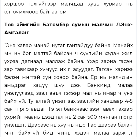
хоршоо гэхгүйгээр малчдад хувь хувиар нь
олгочихмоор байгаа юм.
Төв аймгийн Батсүмбэр сумын малчин Л.Энх-
Амгалан
:
“Энэ хавар манай нутаг гантайдуу байна. Манайх
өмнө нь бог малтай байсан ч сүүлийн хэдэн жил
үхрээ дагнаад маллаж байна. Үхэр зарна гэсэн
зар тавихаар хүмүүс их л асуудаг. Тэгсэн хэрнээ
бэлэн мөнгөтэй хүн ховор байна. Ер нь малчдын
амьдрал хэцүү шүү дээ. Банкинд малаа
үнэлүүлээд зээл авъя гэхээр мал нь ямар ч үнэ
байхгүй. Тугалтай үнээг зах зээлийн ханшаар 4-5
сая төгрөгөөр авдаг. Гэтэл банкнаас зээл авах гэхээр
үхрийг маань дээд тал нь 2 сая 500 мянган төгрөгөөр
үнэлдэг. Дээрээс нь хүү нь өндөр. Гар дээрээ бэлэн
мөнгө байхгүй бид чинь хэдэн малаа зарж л