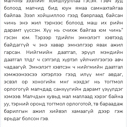
малчны зээлийг хойшлууллаа гэсэн. Гэвч зуд
болоод малчид бид юун ямаа самнахтайгаа
байлаа. Зээл хойшиллоо гээд баярлаад байсан
чинь энэ жил тэрнээс болоод маш их өрийн
дарамт үүссэн. Хүү нь өсчихөж байгаа юм чинь”
гэсэн юм. Тэрээр төдийлөн эмнэлэгт хэвтээд
байдаггүй ч энэ хавар эмнэлгээр явах ажил
гарсан. Нийгмийн даатгал, эрүүл мэндийн
даатгал төлдөг ч сэтгэлд хүртэл үйлчилгээгээ авч
чадаагүй. Эмнэлэгт хэвтсэн ч нийгмийн даатгал
хэмжээнээсээ хэтэрлээ гээд илүү мөнгө авдаг,
эсвэл ор хоногийн мөнгө нэхдэг нь тогтмол
орлогогүй малчдад санхүүгийн дарамт үзүүлдэг
хэмээв. Малчдын хувьд мал маллаад хэрэг байна
уу, тэрний оронд тогтмол орлоготой, төв бараадаж
барилгын ажил хийвэл хамаагүй дээр гэж
ярьдаг болсон гэв.