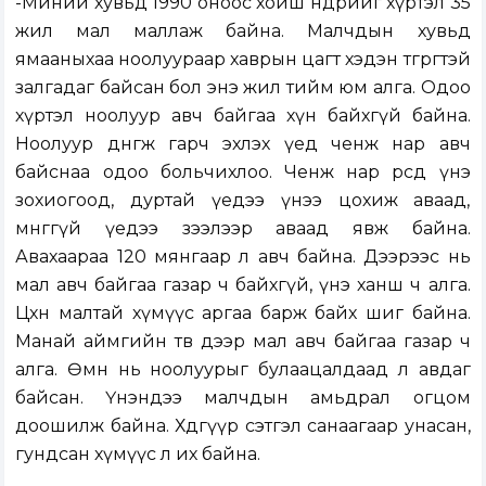
-Миний хувьд 1990 оноос хойш өнөөдрийг хүртэл 35
жил мал маллаж байна. Малчдын хувьд
ямааныхаа ноолуураар хаврын цагт хэдэн төгрөгтэй
залгадаг байсан бол энэ жил тийм юм алга. Одоо
хүртэл ноолуур авч байгаа хүн байхгүй байна.
Ноолуур дөнгөж гарч эхлэх үед ченж нар авч
байснаа одоо больчихлоо. Ченж нар өөрсдөө үнэ
зохиогоод, дуртай үедээ үнээ цохиж аваад,
мөнгөгүй үедээ зээлээр аваад явж байна.
Авахаараа 120 мянгаар л авч байна. Дээрээс нь
мал авч байгаа газар ч байхгүй, үнэ ханш ч алга.
Цөөхөн малтай хүмүүс аргаа барж байх шиг байна.
Манай аймгийн төв дээр мал авч байгаа газар ч
алга. Өмнө нь ноолуурыг булаацалдаад л авдаг
байсан. Үнэндээ малчдын амьдрал огцом
доошилж байна. Хөдөөгүүр сэтгэл санаагаар унасан,
гундсан хүмүүс л их байна.