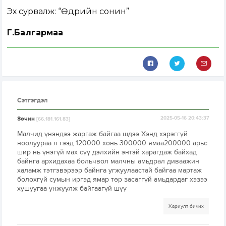
Эх сурвалж: “Өдрийн сонин”
Г.Балгармаа
Сэтгэгдэл
Зочин
2025-05-16 20:43:37
[66.181.161.83]
Малчид үнэндээ жаргаж байгаа шдээ Хэнд хэрэггүй
ноолуураа л гээд 120000 хонь 300000 ямаа200000 арьс
шир нь үнэгүй мах сүү дэлхийн энтэй харагдаж байхад
байнга архидахаа больчвол малчны амьдрал диваажин
халамж тэтгэвэрээр байнга угжуулаастай байгаа мартаж
болохгүй сумын иргэд ямар төр засаггүй амьдардаг хэзээ
хушуугаа унжуулж байгаагүй шүү
Хариулт бичих