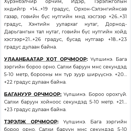
Хүрэнбэлчир орчим, Идэр, Тэрэлжголын
хөндийгөөр +14…+19 градус, Орхон-Сэлэнгийнсав
газар, говийн бүс нутгийн өмнөд хэсгээр +26...+31
градус, Хэнтийн уулархаг нутаг, Дорнод-
Дарьгангын тал нутаг, говийн бүс нутгийн хойд
хэсгээр+21...+26 градус, бусад нутгаар +18...+23
градус дулаан байна.
УЛААНБААТАР ХОТ ОРЧМООР
:
Үүлшинэ. Бага
зэргийн бороо орно. Салхи баруун өмнөөс секундэд
5-10 метр, борооны өмнө түр зуур ширүүснэ. +20…
+22 градус дулаан байна.
БАГАНУУР ОРЧМООР:
Үүлшинэ. Бороо орохгүй.
Салхи баруун хойноос секундэд 5-10 метр. +21…
+23 градус дулаан байна.
ТЭРЭЛЖ ОРЧМООР
:
Үүлшинэ. Бага зэргийн
бороо орно. Салхи баруун өмнөөс секундэд 5-10