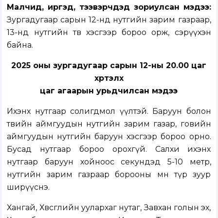
Малчид, иргэд, тээвэрчдэд зориулсан мэдээ:
Зургадугаар сарын 12-нд нутгийн зарим газраар,
13-нд нутгийн төв хэсгээр бороо орж, сэрүүхэн
байна.
2025 оны зургадугаар сарын 12-ны 20.00 цаг
хүртэлх
цаг агаарын урьдчилсан мэдээ
Ихэнх нутгаар солигдмол үүлтэй. Баруун болон
төвийн аймгуудын нутгийн зарим газар, говийн
аймгуудын нутгийн баруун хэсгээр бороо орно.
Бусад нутгаар бороо орохгүй. Салхи ихэнх
нутгаар баруун хойноос секундэд 5-10 метр,
нутгийн зарим газраар борооны өмнө түр зуур
ширүүснэ.
Хангай, Хөвсгөлийн уулархаг нутаг, Завхан голын эх,