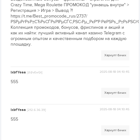
Crazy Time, Mega Roulette ПРОМОКОД "узнаешь внутри" >
Регистрация > Игра > Вывод ?!
https://t.me/Best_promocode_rus/2737/
РЅРµРґРѕР±СЂРѕСЃРѕРІРµСЃС‚РЅС‹Рµ_РєР°Р·РёРЅРѕ_Р±РѕРЅСѓС
Коллекция промокодов, бонусов, фриспинов и акций и
как их найти: лучший активный канал казино Telegram с
огромным опытом и качественным подбором на каждую
площадку.
Хариулт бичих
lxbfYeaa
2025-08-18 04:10:45
[@@vEeQt]
555
Хариулт бичих
lxbfYeaa
2025-08-18 04:10:45
[212.6.36.39]
555
Хариулт бичих