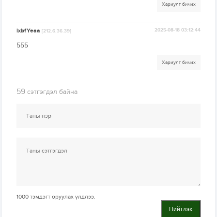
Хариулт бичих
lxbfYeaa
2025-08-18 03:12:44
[212.6.36.39]
555
Хариулт бичих
59
сэтгэгдэл байна
1000
тэмдэгт оруулах үлдлээ.
Нийтлэх