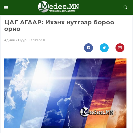
ЦАГ АГААР: Ихэнх нутгаар бороо
орно
Aдмин / Нүүр
2025.06.12