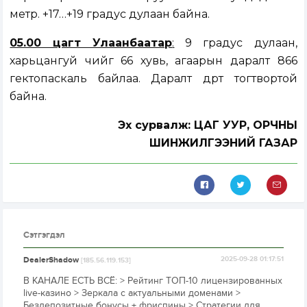
метр. +17…+19 градус дулаан байна.
05.00 цагт Улаанбаатар
:
9 градус дулаан,
харьцангуй чийг 66 хувь, агаарын даралт 866
гектопаскаль байлаа. Даралт өдөртөө тогтвортой
байна.
Эх сурвалж: ЦАГ УУР, ОРЧНЫ
ШИНЖИЛГЭЭНИЙ ГАЗАР
Сэтгэгдэл
DealerShadow
2025-09-28 01:17:51
[185.56.119.153]
В КАНАЛЕ ЕСТЬ ВСЁ: > Рейтинг ТОП-10 лицензированных
live-казино > Зеркала с актуальными доменами >
Бездепозитные бонусы + фриспины > Стратегии для