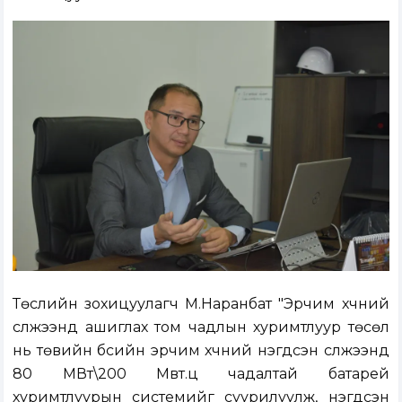
Төслийн зохицуулагч М.Наранбат "Эрчим хүчний
сүлжээнд ашиглах том чадлын хуримтлуур төсөл
нь төвийн бүсийн эрчим хүчний нэгдсэн сүлжээнд
80 МВт\200 Мвт.ц чадалтай батарей
хуримтлуурын системийг суурилуулж, нэгдсэн