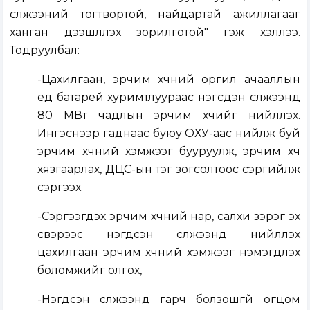
сүлжээний тогтвортой, найдартай ажиллагааг
ханган дээшлүүлэх зорилготой" гэж хэллээ.
Тодруулбал:
-Цахилгаан, эрчим хүчний оргил ачааллын
үед батарей хуримтлуураас нэгсдэн сүлжээнд
80 МВт чадлын эрчим хүчийг нийлүүлэх.
Ингэснээр гаднаас буюу ОХУ-аас нийүүлж буй
эрчим хүчний хэмжээг бууруулж, эрчим хүч
хязгаарлах, ДЦС-ын тэг зогсолтоос сэргийлж
сэргээх.
-Сэргээгдэх эрчим хүчний нар, салхи зэрэг эх
үүсвэрээс нэгдсэн сүлжээнд нийлүүлэх
цахилгаан эрчим хүчний хэмжээг нэмэгдүүлэх
боломжийг олгох,
-Нэгдсэн сүлжээнд гарч болзошгүй огцом