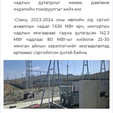
чадлын дутагдлыг нөхөж, давтамж
хүчдэлийн тохируулгыг хийх юм.
-Станц 2023-2024 оны өвлийн ид оргил
ачааллын чадал 1.636 МВт хүрч, импортын
чадлын хязгаараас гадна дутагдсан 142.3
МВт чадлаас 80 МВт-ыг нийлүүлж 25-30
мянган айлын хэрэглэгчийг хязгаарлалтад
өртөхөөс сэргийлсэн дүнтэй байна.