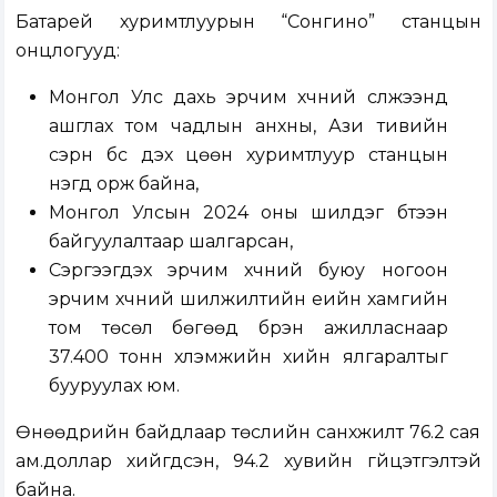
Батарей хуримтлуурын “Сонгино” станцын
онцлогууд:
Монгол Улс дахь эрчим хүчний сүлжээнд
ашглах том чадлын анхны, Ази тивийн
сэрүүн бүс дэх цөөн хуримтлуур станцын
нэгд орж байна,
Монгол Улсын 2024 оны шилдэг бүтээн
байгуулалтаар шалгарсан,
Сэргээгдэх эрчим хүчний буюу ногоон
эрчим хүчний шилжилтийн үеийн хамгийн
том төсөл бөгөөд бүрэн ажилласнаар
37.400 тонн хүлэмжийн хийн ялгаралтыг
бууруулах юм.
Өнөөдрийн байдлаар төслийн санхүүжилт 76.2 сая
ам.доллар хийгдсэн, 94.2 хувийн гүйцэтгэлтэй
байна.