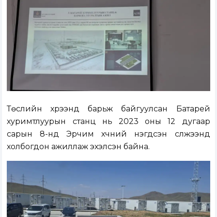
Төслийн хүрээнд барьж байгуулсан Батарей
хуримтлуурын станц нь 2023 оны 12 дугаар
сарын 8-нд Эрчим хүчний нэгдсэн сүлжээнд
холбогдон ажиллаж эхэлсэн байна.