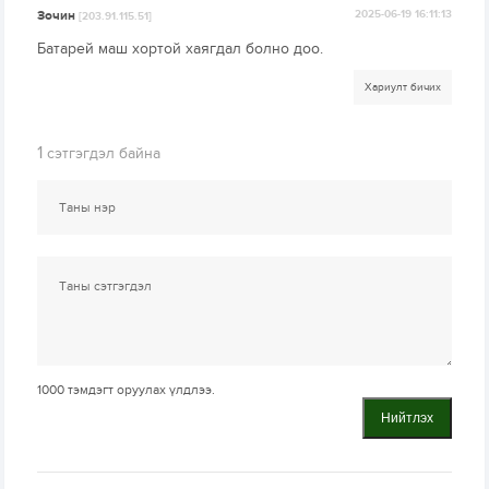
Зочин
2025-06-19 16:11:13
[203.91.115.51]
Батарей маш хортой хаягдал болно доо.
Хариулт бичих
1
сэтгэгдэл байна
1000
тэмдэгт оруулах үлдлээ.
Нийтлэх