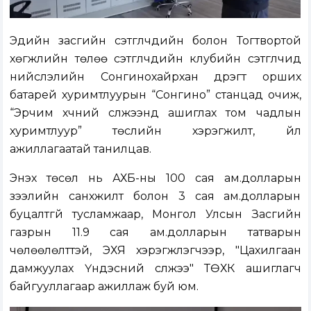
Эдийн засгийн сэтгүүлчдийн болон Тогтвортой
хөгжлийн төлөө сэтгүүлчдийн клубийн сэтгүүлчид
нийслэлийн Сонгинохайрхан дүүрэгт орших
батарей хуримтлуурын “Сонгино” станцад очиж,
“Эрчим хүчний сүлжээнд ашиглах том чадлын
хуримтлуур” төслийн хэрэгжилт, үйл
ажиллагаатай танилцав.
Энэхүү төсөл нь АХБ-ны 100 сая ам.долларын
зээлийн санхүүжилт болон 3 сая ам.долларын
буцалтгүй тусламжаар, Монгол Улсын Засгийн
газрын 11.9 сая ам.долларын татварын
чөлөөлөлттэй, ЭХЯ хэрэгжүүлэгчээр, "Цахилгаан
дамжуулах Үндэсний сүлжээ" ТӨХК ашиглагч
байгууллагаар ажиллаж буй юм.