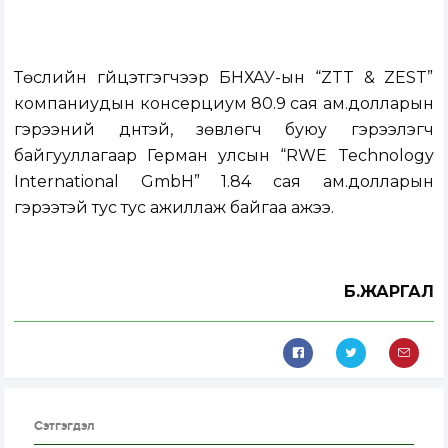
Төслийн гүйцэтгэгчээр БНХАУ-ын “ZTT & ZEST”
компаниудын консерциум 80.9 сая ам.долларын
гэрээний дүнтэй, зөвлөгч буюу гэрээлэгч
байгууллагаар Герман улсын “RWE Technology
International GmbH” 1.84 сая ам.долларын
гэрээтэй тус тус ажиллаж байгаа ажээ.
Б.ЖАРГАЛ
Сэтгэгдэл