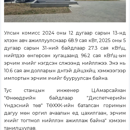
Улсын комисс 2024 оны 12 дугаар сарын 13-нд
хүлээн авч ажиллуулснаар 68.9 сая кВт, 2025 оны 5
дугаар сарын 31-ний байдлаар 27.3 сая кВт\ц,
нийтдээ өнгөрсөн хугацаанд 96.2 сая кВт\ц-ын
эрчим хүчийг нэгдсэн сүлжээнд нийлүүлжээ. Энэ нь
10.6 сая ам.долларын дүнтэй дүйцэхүйц хэмжээгээр
импортын эрчим хүчийг бууруулсан байна.
Тус станцын инженер Ц.Амарсайхан
"Өнөөдрийн байдлаар "Диспетчерийн
Үндэсний төв" ТӨХХК-ийн баталсан горимын
дагуу мөн оргил ачаалын үед цахилгаан, эрчим
хүчийг тогтмол нийлүүлэн ажиллаж байна" хэмээн
танилцуулав.