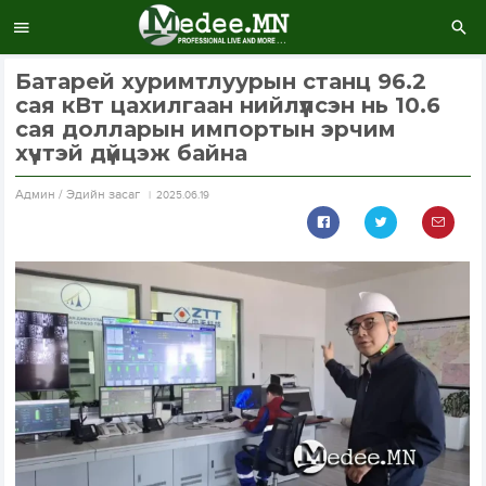
Батарей хуримтлуурын станц 96.2
сая кВт цахилгаан нийлүүлсэн нь 10.6
сая долларын импортын эрчим
хүчтэй дүйцэж байна
Aдмин / Эдийн засаг
2025.06.19