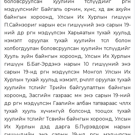
боловсруулсан хуулийн төслүүдийг өргөн
мэдүүлснийг Байгаль орчин, хүнс, хөдөө аж ахуйн
байнгын хороонд, Улсын Их Хурлын гишүүн
П.Сайнзориг нарын есөн гишүүний энэ сарын 19-
ний өдөр өргөн мэдүүлсэн Харьяатын тухай хуульд
нэмэлт оруулах тухай хуулийн төсөл болон
холбогдуулан боловсруулсан хуулийн төслүүдийг
Хууль зүйн байнгын хороонд, Улсын Их Хурлын
гишүүн Б.Бат-Эрдэнэ нарын 10 гишүүний энэ
сарын 19-нд өргөн мэдүүлсэн Монгол Улсын Их
Хурлын тухай хуульд нэмэлт, өөрчлөлт оруулах тухай
хуулийн төслийг Төрийн байгуулалтын байнгын
хороонд, Засгийн газраас мөн энэ сарын 19-ний
өдөр өргөн мэдүүлсэн Гаалийн албан татвараас чөлөөлөх
тухай хууль хүчингүй болсонд тооцох тухай
хуулийн төслийг Төсвийн байнгын хороонд, Улсын
Их Хурлын дэд дарга Б.Пүрэвдорж нарын
гишүүдийн энэ сарын 19-нд өргөн мэдүүлсэн