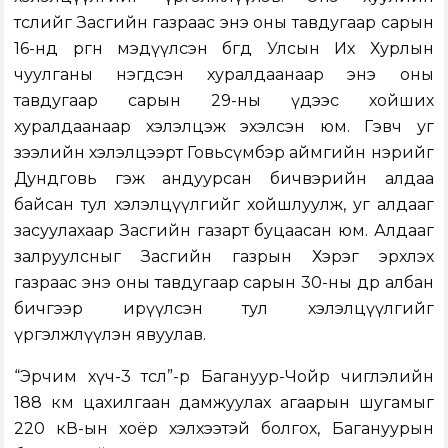
төслийг Засгийн газраас энэ оны тавдугаар сарын
16-нд өргөн мэдүүлсэн бөгөөд
Улсын Их Хурлын
чуулганы нэгдсэн хуралдаанаар энэ оны
тавдугаар сарын 29-ны үдээс хойших
хуралдаанаар хэлэлцэж эхэлсэн
юм. Гэвч уг
зээлийн хэлэлцээрт Говьсүмбэр аймгийн нэрийг
Дундговь гэж андуурсан бичвэрийн алдаа
байсан тул хэлэлцүүлгийг хойшлуулж, уг алдааг
засуулахаар Засгийн газарт буцаасан юм. Алдааг
залруулсныг Засгийн газрын Хэрэг эрхлэх
газраас энэ оны тавдугаар сарын 30-ны өдөр албан
бичгээр ирүүлсэн тул хэлэлцүүлгийг
үргэлжлүүлэн явуулав.
“Эрчим хүч-3 төсөл”-өөр Багануур-Чойр чиглэлийн
188 км цахилгаан дамжуулах агаарын шугамыг
220 кВ-ын хоёр хэлхээтэй болгох, Багануурын