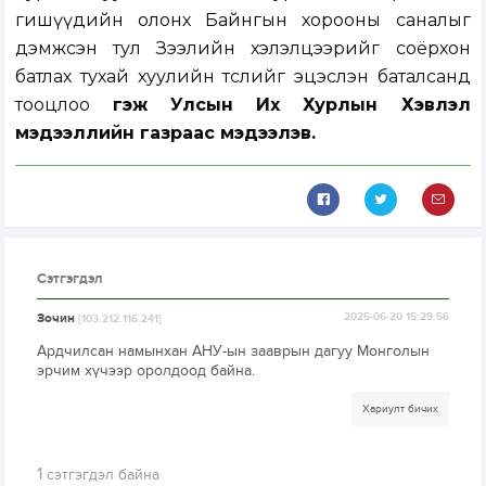
гишүүдийн олонх Байнгын хорооны саналыг
дэмжсэн тул Зээлийн хэлэлцээрийг соёрхон
батлах тухай хуулийн төслийг эцэслэн баталсанд
тооцлоо
гэж Улсын Их Хурлын Хэвлэл
мэдээллийн газраас мэдээлэв.
Сэтгэгдэл
Зочин
2025-06-20 15:29:56
[103.212.116.241]
Ардчилсан намынхан АНУ-ын зааврын дагуу Монголын
эрчим хүчээр оролдоод байна.
Хариулт бичих
1
сэтгэгдэл байна