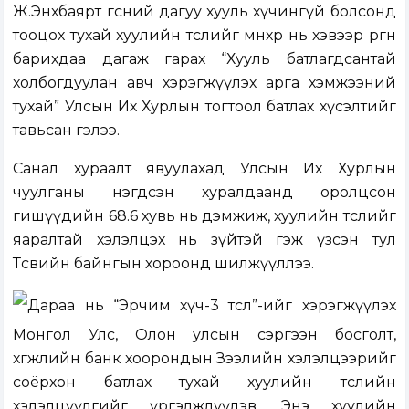
Ж.Энхбаярт өгсний дагуу хууль хүчингүй болсонд
тооцох тухай хуулийн төслийг өмнөхөөр нь хэвээр өргөн
барихдаа дагаж гарах “Хууль батлагдсантай
холбогдуулан авч хэрэгжүүлэх арга хэмжээний
тухай” Улсын Их Хурлын тогтоол батлах хүсэлтийг
тавьсан гэлээ.
Санал хураалт явуулахад Улсын Их Хурлын
чуулганы нэгдсэн хуралдаанд оролцсон
гишүүдийн 68.6 хувь нь дэмжиж, хуулийн төслийг
яаралтай хэлэлцэх нь зүйтэй гэж үзсэн тул
Төсвийн байнгын хороонд шилжүүллээ.
Дараа нь “Эрчим хүч-3 төсөл”-ийг хэрэгжүүлэх
Монгол Улс, Олон улсын сэргээн босголт,
хөгжлийн банк хоорондын Зээлийн хэлэлцээрийг
соёрхон батлах тухай хуулийн төслийн
хэлэлцүүлгийг үргэлжлүүлэв. Энэ хуулийн