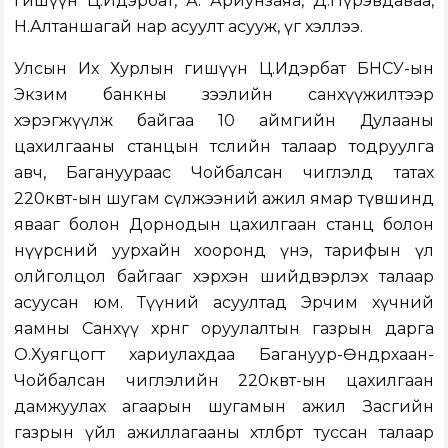
гишүүн Ц.Идэрбат, А. Ариунзаяа, Д.Пүрэвдаваа,
Н.Алтаншагай нар асуулт асууж, үг хэллээ.
Улсын Их Хурлын гишүүн Ц.Идэрбат БНСУ-ын
Экзим банкны зээлийн санхүүжилтээр
хэрэгжүүлж байгаа 10 аймгийн Дулааны
цахилгааны станцын төслийн талаар тодруулга
авч, Багануураас Чойбалсан чиглэлд татах
220квт-ын шугам сүлжээний ажил ямар түвшинд
явааг болон Дорнодын цахилгаан станц болон
нүүрсний уурхайн хооронд үнэ, тарифын үл
олйголцол байгааг хэрхэн шийдвэрлэх талаар
асуусан юм. Түүний асуултад Эрчим хүчний
яамны Санхүү хөрөнгө оруулалтын газрын дарга
О.Хуягцогт хариулахдаа Багануур-Өндөрхаан-
Чойбалсан чиглэлийн 220квт-ын цахилгаан
дамжуулах агаарын шугамын ажил Засгийн
газрын үйл ажиллагааны хөтөлбөрт туссан талаар