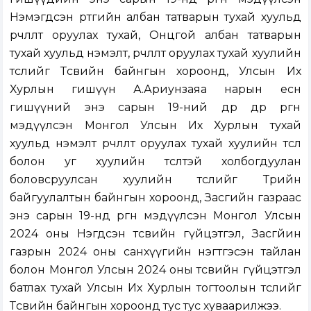
Нэмэгдсэн өртгийн албан татварын тухай хуульд
өөрчлөлт оруулах тухай, Онцгой албан татварын
тухай хуульд нэмэлт, өөрчлөлт оруулах тухай хуулийн
төслийг Төсвийн байнгын хороонд, Улсын Их
Хурлын гишүүн А.Ариунзаяа нарын есөн
гишүүний энэ сарын 19-ний өдөр өдөр өргөн
мэдүүлсэн Монгол Улсын Их Хурлын тухай
хуульд нэмэлт өөрчлөлт оруулах тухай хуулийн төсөл
болон уг хуулийн төсөлтэй холбогдуулан
боловсруулсан хуулийн төслийг Төрийн
байгуулалтын байнгын хороонд, Засгийн газраас
энэ сарын 19-нд өргөн мэдүүлсэн Монгол Улсын
2024 оны Нэгдсэн төсвийн гүйцэтгэл, Засгйин
газрын 2024 оны санхүүгийн нэгтгэсэн тайлан
болон Монгол Улсын 2024 оны төсвийн гүйцэтгэл
батлах тухай Улсын Их Хурлын тогтоолын төслийг
Төсвийн байнгын хороонд тус тус хуваарилжээ.