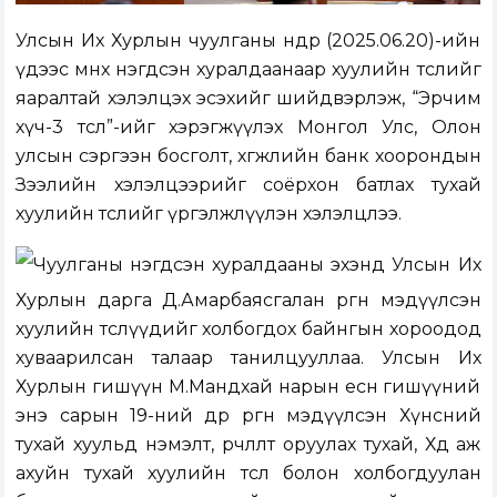
Улсын Их Хурлын чуулганы өнөөдөр (2025.06.20)-ийн
үдээс өмнөх нэгдсэн хуралдаанаар хуулийн төслийг
яаралтай хэлэлцэх эсэхийг шийдвэрлэж, “Эрчим
хүч-3 төсөл”-ийг хэрэгжүүлэх Монгол Улс, Олон
улсын сэргээн босголт, хөгжлийн банк хоорондын
Зээлийн хэлэлцээрийг соёрхон батлах тухай
хуулийн төслийг үргэлжлүүлэн хэлэлцлээ.
Чуулганы нэгдсэн хуралдааны эхэнд Улсын Их
Хурлын дарга Д.Амарбаясгалан өргөн мэдүүлсэн
хуулийн төслүүдийг холбогдох байнгын хороодод
хуваарилсан талаар танилцууллаа. Улсын Их
Хурлын гишүүн М.Мандхай нарын есөн гишүүний
энэ сарын 19-ний өдөр өргөн мэдүүлсэн Хүнсний
тухай хуульд нэмэлт, өөрчлөлт оруулах тухай, Хөдөө аж
ахуйн тухай хуулийн төсөл болон холбогдуулан