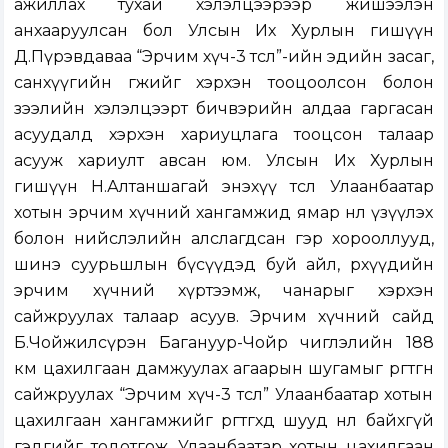
ажиллах тухай хэлэлцээрээр жишээлэн
анхааруулсан бол Улсын Их Хурлын гишүүн
Д.Пүрэвдаваа “Эрчим хүч-3 төсөл”-ийн эдийн засаг,
санхүүгийн өгөөжийг хэрхэн тооцоолсон болон
зээлийн хэлэлцээрт бичвэрийн алдаа гаргасан
асуудалд хэрхэн хариуцлага тооцсон талаар
асууж хариулт авсан юм. Улсын Их Хурлын
гишүүн Н.Алтаншагай энэхүү төсөл Улаанбаатар
хотын эрчим хүчний хангамжид ямар нөлөө үзүүлэх
болон нийслэлийн алслагдсан гэр хорооллууд,
шинэ суурьшлын бүсүүдэд буй айл, өрхүүдийн
эрчим хүчний хүртээмж, чанарыг хэрхэн
сайжруулах талаар асуув. Эрчим хүчний сайд
Б.Чойжилсүрэн Багануур-Чойр чиглэлийн 188
км цахилгаан дамжуулах агаарын шугамыг өргөтгөн
сайжруулах “Эрчим хүч-3 төсөл” Улаанбаатар хотын
цахилгаан хангамжийг өргөтгөхөд шууд нөлөө байхгүй
гэдгийг тодотгож, Улаанбаатар хотын цахилгаан