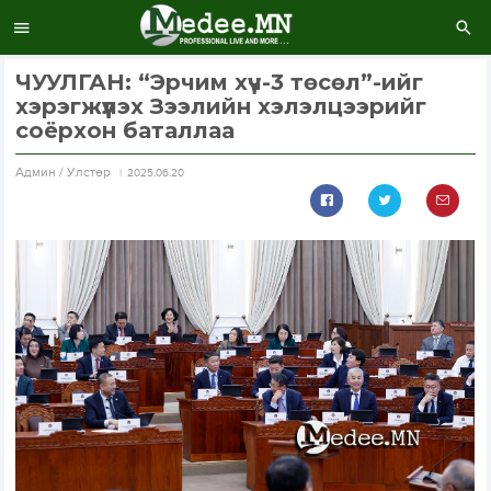
ЧУУЛГАН: “Эрчим хүч-3 төсөл”-ийг
хэрэгжүүлэх Зээлийн хэлэлцээрийг
соёрхон баталлаа
Aдмин / Улстөр
2025.06.20