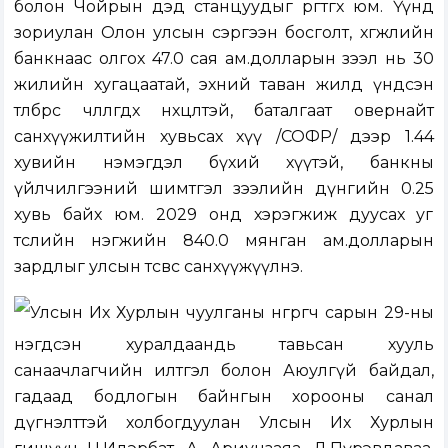
болон Чойрын дэд станцуудыг өргөтгөх юм. Үүнд
зориулан Олон улсын сэргээн босголт, хөгжлийн
банкнаас олгох 47.0 сая ам.долларын зээл нь 30
жилийн хугацаатай, эхний таван жилд үндсэн
төлбөрөөс чөлөөлөгдөх нөхцөлтэй, баталгаат овернайт
санхүүжилтийн хувьсах хүү /СОФР/ дээр 1.44
хувийн нэмэгдэл бүхий хүүтэй, банкны
үйлчилгээний шимтгэл зээлийн дүнгийн 0.25
хувь байх юм. 2029 онд хэрэгжиж дуусах уг
төслийн нэгжийн 840.0 мянган ам.долларын
зардлыг улсын төсвөөс санхүүжүүлнэ.
Улсын Их Хурлын чуулганы өнгөрөгч сарын 29-ны
нэгдсэн хуралдаандь тавьсан хууль
санаачлагчийн илтгэл болон Аюулгүй байдал,
гадаад бодлогын байнгын хорооны санал
дүгнэлттэй холбогдуулан Улсын Их Хурлын