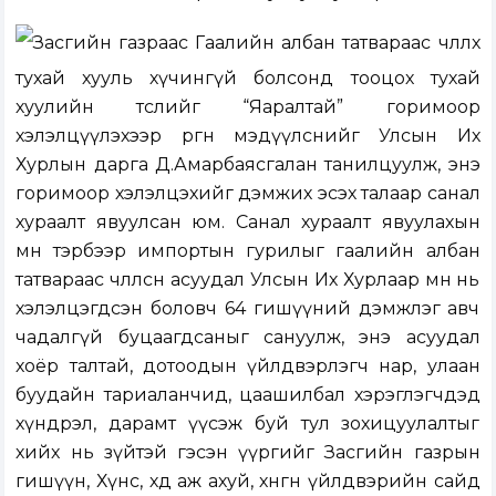
Засгийн газраас
Гаалийн албан татвараас чөлөөлөх
тухай
х
ууль хүчингүй болсонд тооцох тухай
хуулийн төслийг “Яаралтай” горимоор
хэлэлцүүлэхээр өргөн мэдүүлснийг Улсын Их
Хурлын дарга Д.Амарбаясгалан танилцуулж, энэ
горимоор хэлэлцэхийг дэмжих эсэх талаар санал
хураалт явуулсан юм. Санал хураалт явуулахын
өмнө тэрбээр импортын гурилыг гаалийн албан
татвараас чөлөөлсөн асуудал Улсын Их Хурлаар өмнө нь
хэлэлцэгдсэн боловч 64 гишүүний дэмжлэг авч
чадалгүй буцаагдсаныг сануулж, энэ асуудал
хоёр талтай, дотоодын үйлдвэрлэгч нар, улаан
буудайн тариаланчид, цаашилбал хэрэглэгчдэд
хүндрэл, дарамт үүсэж буй тул зохицуулалтыг
хийх нь зүйтэй гэсэн үүргийг Засгийн газрын
гишүүн, Хүнс, хөдөө аж ахуй, хөнгөн үйлдвэрийн сайд