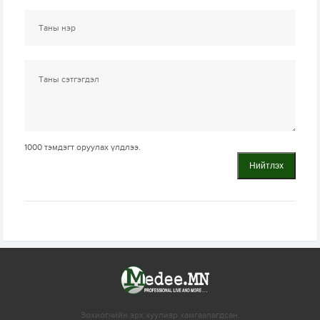
1000
тэмдэгт оруулах үлдлээ.
Нийтлэх
Зохиогчийн эрх хуулиар хамгаалагдсан.