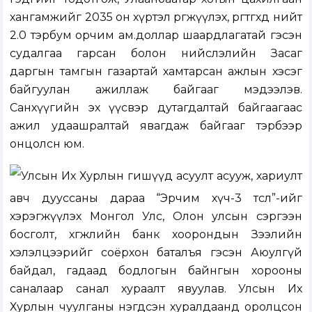
хангамжийг 2035 он хүртэл өргөжүүлэх, өргөтгөхөд нийт
2.0 тэрбум орчим ам.доллар шаардлагатай гэсэн
судалгаа гарсан болон нийслэлийн Засаг
даргын тамгын газартай хамтарсан ажлын хэсэг
байгуулан ажиллаж байгааг мэдээлэв.
Санхүүгийн эх үүсвэр дутагдалтай байгаагаас
ажил удаашралтай явагдаж байгааг тэрбээр
онцолсн юм.
Улсын Их Хурлын гишүүд асуулт асууж, хариулт
авч дууссаны дараа “Эрчим хүч-3 төсөл”-ийг
хэрэгжүүлэх Монгол Улс, Олон улсын сэргээн
босголт, хөгжлийн банк хоорондын Зээлийн
хэлэлцээрийг соёрхон баталъя гэсэн Аюулгүй
байдал, гадаад бодлогын байнгын хорооны
саналаар санал хураалт явуулав. Улсын Их
Хурлын чуулганы нэгдсэн хуралдаанд оролцсон