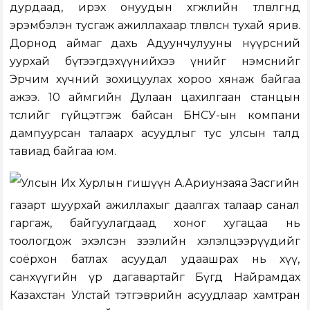
дурдаад, ирэх онуудын хөгжлийн төлөвлөгөөнд
эрэмбэлэн тусгаж ажиллахаар төлөвлөсөн тухай ярив.
Дорнод аймаг дахь Адуунчулууны нүүрсний
уурхай бүтээгдэхүүнийхээ үнийг нэмснийг
Эрчим хүчний зохицуулах хороо хянаж байгаа
ажээ. 10 аймгийн Дулаан цахилгаан станцын
төслийг гүйцэтгэж байсан БНСУ-ын компани
дампуурсан талаарх асуудлыг тус улсын талд
тавиад байгаа юм.
Улсын Их Хурлын гишүүн А.Ариунзаяа Засгийн
газарт шуурхай ажиллахыг даалгах талаар санал
гаргаж, байгуулагдаад хоног хугацаа нь
тоологдож эхэлсэн зээлийн хэлэлцээрүүдийг
соёрхон батлах асуудал удаашрах нь хүү,
санхүүгийн үр дагавартайг Бүгд Найрамдах
Казахстан Улстай тэтгэврийн асуудлаар хамтран